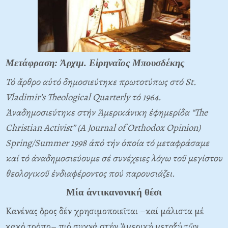
Μετάφραση: Ἀρχιμ. Εἰρηναῖος Μπουσδέκης
Τό ἄρθρο αὐτό δημοσιεύτηκε πρωτοτύπως στό St.
Vladimir’s Theological Quarterly τό 1964.
Ἀναδημοσιεύτηκε στήν Ἀμερικάνικη ἐφημερίδα “The
Christian Activist” (A Journal of Orthodox Opinion)
Spring/Summer 1998 ἀπό τήν ὁποία τό μεταφράσαμε
καί τό ἀναδημοσιεύουμε σέ συνέχειες λόγω τοῦ μεγίστου
θεολογικοῦ ἐνδιαφέροντος πού παρουσιάζει.
Μία ἀντικανονική θέσι
Κανένας ὅρος δέν χρησιμοποιεῖται –καί μάλιστα μέ
κακό τρόπο– πιό συχνά στήν Ἀμερική μεταξύ τῶν