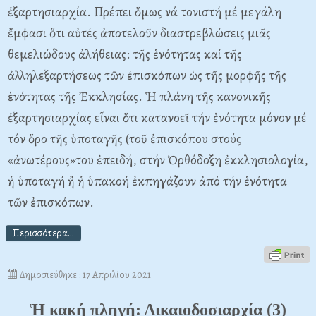
ἐξαρτησιαρχία. Πρέπει ὅμως νά τονιστή μέ μεγάλη
ἔμφασι ὅτι αὐτές ἀποτελοῦν διαστρεβλώσεις μιᾶς
θεμελιώδους ἀλήθειας: τῆς ἑνότητας καί τῆς
ἀλληλεξαρτήσεως τῶν ἐπισκόπων ὡς τῆς μορφῆς τῆς
ἑνότητας τῆς Ἐκκλησίας. Ἡ πλάνη τῆς κανονικῆς
ἐξαρτησιαρχίας εἶναι ὅτι κατανοεῖ τήν ἑνότητα μόνον μέ
τόν ὅρο τῆς ὑποταγῆς (τοῦ ἐπισκόπου στούς
«ἀνωτέρους»του ἐπειδή, στήν Ὀρθόδοξη ἐκκλησιολογία,
ἡ ὑποταγή ἢ ἡ ὑπακοή ἐκπηγάζουν ἀπό τήν ἑνότητα
τῶν ἐπισκόπων.
Περισσότερα...
Δημοσιεύθηκε : 17 Απριλίου 2021
Ἡ κακή πληγή: Δικαιοδοσιαρχία (3)