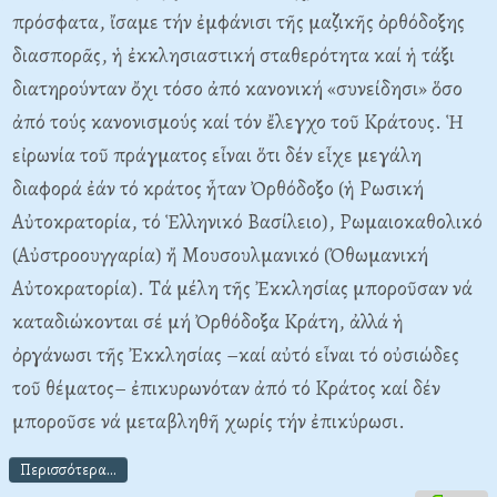
πρόσφατα, ἴσαμε τήν ἐμφάνισι τῆς μαζικῆς ὀρθόδοξης
διασπορᾶς, ἡ ἐκκλησιαστική σταθερότητα καί ἡ τάξι
διατηρούνταν ὄχι τόσο ἀπό κανονική «συνείδησι» ὅσο
ἀπό τούς κανονισμούς καί τόν ἔλεγχο τοῦ Κράτους. Ἡ
εἰρωνία τοῦ πράγματος εἶναι ὅτι δέν εἶχε μεγάλη
διαφορά ἐάν τό κράτος ἦταν Ὀρθόδοξο (ἡ Ρωσική
Αὐτοκρατορία, τό Ἑλληνικό Βασίλειο), Ρωμαιοκαθολικό
(Αὐστροουγγαρία) ἤ Μουσουλμανικό (Ὀθωμανική
Αὐτοκρατορία). Τά μέλη τῆς Ἐκκλησίας μποροῦσαν νά
καταδιώκονται σέ μή Ὀρθόδοξα Κράτη, ἀλλά ἡ
ὀργάνωσι τῆς Ἐκκλησίας –καί αὐτό εἶναι τό οὐσιώδες
τοῦ θέματος– ἐπικυρωνόταν ἀπό τό Κράτος καί δέν
μποροῦσε νά μεταβληθῆ χωρίς τήν ἐπικύρωσι.
Περισσότερα...