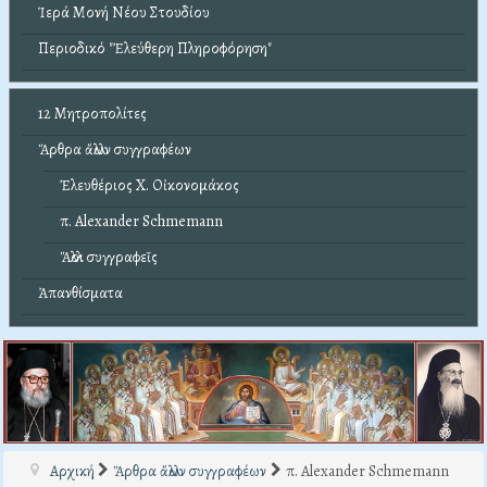
Ἱερά Μονή Νέου Στουδίου
Περιοδικό "Ἐλεύθερη Πληροφόρηση"
12 Μητροπολίτες
Ἄρθρα ἄλλων συγγραφέων
Ἐλευθέριος Χ. Οἰκονομάκος
π. Alexander Schmemann
Ἄλλοι συγγραφεῖς
Ἀπανθίσματα
Αρχική
Ἄρθρα ἄλλων συγγραφέων
π. Alexander Schmemann