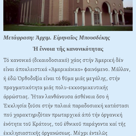
Μετάφραση: Ἀρχιμ. Εἰρηναῖος Μπουσδέκης
Ἡ ἔννοια τῆς κανονικότητας
Τό κανονικό (δικαιοδοσιακό) χάος στήν Ἀμερική δέν
εἶναι ἀποκλειστικά «Ἀμερικάνικο» φαινόμενο. Μᾶλλον,
ἡ ἐδῶ Ὀρθοδοξία εἶναι τό θῦμα μιᾶς μεγάλης, στήν
πραγματικότητα μιᾶς πολυ-εκκοσμικευτικῆς
ἀρρώστιας. Ἦταν λανθάνουσα ἀσθένεια ὅσο ἡ
Ἐκκλησία ζοῦσε στήν παλαιά παραδοσιακή κατάστασι
πού χαρακτηριζόταν πρωταρχικά ἀπό τήν ὀργανική
ἑνότητα τοῦ Κράτους, τοῦ ἐθνικοῦ παράγοντα καί τῆς
ἐκκλησιαστικῆς ὀργανώσεως. Μέχρι ἐντελῶς