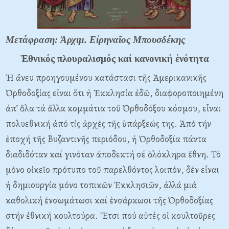
Μετάφραση: Ἀρχιμ. Εἰρηναῖος Μπουσδέκης
Ἐθνικός πλουραλισμός καί κανονική ἑνότητα
Ἡ ἄνευ προηγουμένου κατάστασι τῆς Ἀμερικανικῆς
Ὀρθοδοξίας εἶναι ὅτι ἡ Ἐκκλησία ἐδῶ, διαφοροποιημένη
ἀπ’ ὅλα τά ἄλλα κομμάτια τοῦ Ὀρθοδόξου κόσμου, εἶναι
πολυεθνική ἀπό τίς ἀρχές τῆς ὑπάρξεώς της. Ἀπό τήν
ἐποχή τῆς Βυζαντινῆς περιόδου, ἡ Ὀρθοδοξία πάντα
διαδιδόταν καί γινόταν ἀποδεκτή σέ ὁλόκληρα ἔθνη. Τό
μόνο οἰκεῖο πρότυπο τοῦ παρελθόντος λοιπόν, δέν εἶναι
ἡ δημιουργία μόνο τοπικῶν Ἐκκλησιῶν, ἀλλά μιά
καθολική ἐνσωμάτωσι καί ἐνσάρκωσι τῆς Ὀρθοδοξίας
στήν ἐθνική κουλτούρα. Ἔτσι πού αὐτές οἱ κουλτοῦρες