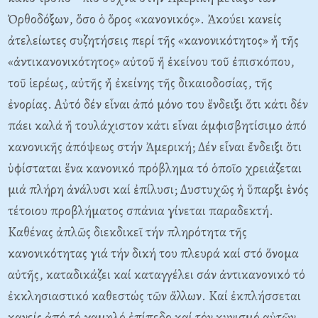
Ὀρθοδόξων, ὅσο ὁ ὅρος «κανονικός». Ἀκούει κανείς
ἀτελείωτες συζητήσεις περί τῆς «κανονικότητος» ἤ τῆς
«ἀντικανονικότητος» αὐτοῦ ἤ ἐκείνου τοῦ ἐπισκόπου,
τοῦ ἱερέως, αὐτῆς ἤ ἐκείνης τῆς δικαιοδοσίας, τῆς
ἐνορίας. Αὐτό δέν εἶναι ἀπό μόνο του ἔνδειξι ὅτι κάτι δέν
πάει καλά ἤ τουλάχιστον κάτι εἶναι ἀμφισβητίσιμο ἀπό
κανονικῆς ἀπόψεως στήν Ἀμερική; Δέν εἶναι ἔνδειξι ὅτι
ὑφίσταται ἕνα κανονικό πρόβλημα τό ὁποῖο χρειάζεται
μιά πλήρη ἀνάλυσι καί ἐπίλυσι; Δυστυχῶς ἡ ὕπαρξι ἑνός
τέτοιου προβλήματος σπάνια γίνεται παραδεκτή.
Καθένας ἀπλῶς διεκδικεῖ τήν πληρότητα τῆς
κανονικότητας γιά τήν δική του πλευρά καί στό ὅνομα
αὐτῆς, καταδικάζει καί καταγγέλει σάν ἀντικανονικό τό
ἐκκλησιαστικό καθεστώς τῶν ἄλλων. Καί ἐκπλήσσεται
κανείς ἀπό τό χαμηλό ἐπίπεδο καί τόν κυνισμό αὐτῶν