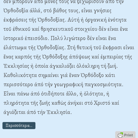
δέν μποροῦν ἀπό μόνες τους νά ξεχωρίσουν ἀπό τήν
Ὀρθοδοξία ἀλλά, στό βάθος τους, εἶναι γνήσιες
ἐκφράσεις τῆς Ὀρθοδοξίας. Αὐτή ἡ ὀργανική ἑνότητα
τοῦ ἐθνικοῦ καί θρησκευτικοῦ στοιχείου δέν εἶναι ἕνα
ἱστορικό ἐπεισόδιο. Πολύ λιγώτερο δέν εἶναι ἕνα
ἐλάττωμα τῆς Ὀρθοδοξίας. Στή θετική τοῦ ἔκφρασι εἶναι
ἕνας καρπός τῆς Ὀρθόδοξης ἀπόψεως καί ἐμπειρίας τῆς
Ἐκκλησίας ἡ ὁποία ἀγκαλιάζει ὁλόκληρη τή ζωή.
Καθολικότητα σημαίνει γιά ἕναν Ὀρθόδοξο κάτι
περισσότερο ἀπό τήν γεωγραφική παγκοσμιότητα.
Εἶναι πάνω ἀπό ὀτιδήποτε ἄλλο, ἡ ὁλότητα, ἡ
πληρότητα τῆς ζωῆς καθὼς ἀνήκει στό Χριστό καί
ἀγιάζεται ἀπό τήν Ἐκκλησία.
Περισσότερα...