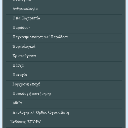
Ἀνθρωπολογία
Θεία Εὐχαριστία
Παράδοση
Παγκοσμιοποίηση καί Παράδοση
Ἑορτολογικά
Χριστούγεννα
Πάσχα
Παναγία
Σύγχρονη ἐποχή
Πρόοδος ἤ συντήρηση;
Ἀθεΐα
Ἀπολογητική: Ὀρθός λόγος-Πίστη
Ἐκδόσεις "ΣΠΟΡΑ"