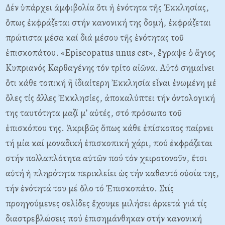
Δέν ὑπάρχει ἀμφιβολία ὅτι ἡ ἑνότητα τῆς Ἐκκλησίας,
ὅπως ἐκφράζεται στήν κανονική της δομή, ἐκφράζεται
πρώτιστα μέσα καί διά μέσου τῆς ἑνότητας τοῦ
ἐπισκοπάτου. «Episcopatus unus est», ἔγραψε ὁ ἅγιος
Κυπριανός Καρθαγένης τόν τρίτο αἰῶνα. Αὐτό σημαίνει
ὅτι κάθε τοπική ἢ ἰδιαίτερη Ἐκκλησία εἶναι ἐνωμένη μέ
ὅλες τίς ἄλλες Ἐκκλησίες, ἀποκαλύπτει τήν ὀντολογική
της ταυτότητα μαζί μ’ αὐτές, στό πρόσωπο τοῦ
ἐπισκόπου της. Ἀκριβῶς ὅπως κάθε ἐπίσκοπος παίρνει
τή μία καί μοναδική ἐπισκοπική χάρι, πού ἐκφράζεται
στήν πολλαπλότητα αὐτῶν πού τόν χειροτονοῦν, ἔτσι
αὐτή ἡ πληρότητα περικλείει ὡς τήν καθαυτό οὐσία της,
τήν ἑνότητά του μέ ὅλο τό Ἐπισκοπάτο. Στίς
προηγούμενες σελίδες ἔχουμε μιλήσει ἀρκετά γιά τίς
διαστρεβλώσεις πού ἐπισημάνθηκαν στήν κανονική