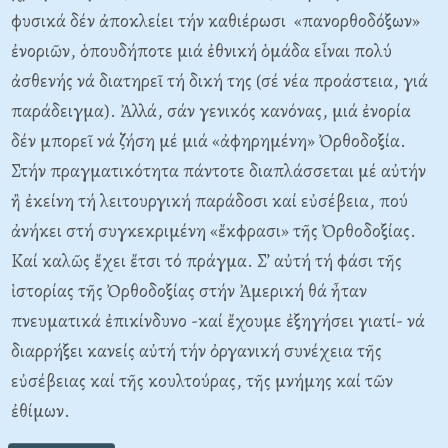
φυσικά δέν ἀποκλείει τήν καθιέρωσι «πανορθοδόξων»
ἐνοριῶν, ὁπουδήποτε μιά ἐθνική ὁμάδα εἶναι πολύ
ἀσθενής νά διατηρεῖ τή δική της (σέ νέα προάστεια, γιά
παράδειγμα). Ἀλλά, σάν γενικός κανόνας, μιά ἐνορία
δέν μπορεῖ νά ζήση μέ μιά «ἀφηρημένη» Ὀρθοδοξία.
Στήν πραγματικότητα πάντοτε διαπλάσσεται μέ αὐτήν
ἢ ἐκείνη τή λειτουργική παράδοσι καί εὐσέβεια, πού
ἀνήκει στή συγκεκριμένη «ἔκφρασι» τῆς Ὀρθοδοξίας.
Καί καλῶς ἔχει ἔτσι τό πράγμα. Σ’ αὐτή τή φάσι τῆς
ἱστορίας τῆς Ὀρθοδοξίας στήν Ἀμερική θά ἦταν
πνευματικά ἐπικίνδυνο -καί ἔχουμε ἐξηγήσει γιατί- νά
διαρρήξει κανείς αὐτή τήν ὀργανική συνέχεια τῆς
εὐσέβειας καί τῆς κουλτούρας, τῆς μνήμης καί τῶν
ἐθίμων.