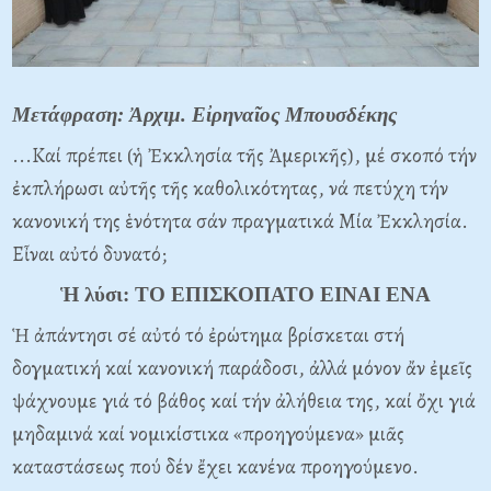
Μετάφραση: Ἀρχιμ. Εἰρηναῖος Μπουσδέκης
...Καί πρέπει (ἡ Ἐκκλησία τῆς Ἀμερικῆς), μέ σκοπό τήν
ἐκπλήρωσι αὐτῆς τῆς καθολικότητας, νά πετύχη τήν
κανονική της ἑνότητα σάν πραγματικά Μία Ἐκκλησία.
Εἶναι αὐτό δυνατό;
Ἡ λύσι: ΤΟ ΕΠΙΣΚΟΠΑΤΟ ΕΙΝΑΙ ΕΝΑ
Ἡ ἀπάντησι σέ αὐτό τό ἐρώτημα βρίσκεται στή
δογματική καί κανονική παράδοσι, ἀλλά μόνον ἄν ἐμεῖς
ψάχνουμε γιά τό βάθος καί τήν ἀλήθεια της, καί ὄχι γιά
μηδαμινά καί νομικίστικα «προηγούμενα» μιᾶς
καταστάσεως πού δέν ἔχει κανένα προηγούμενο.