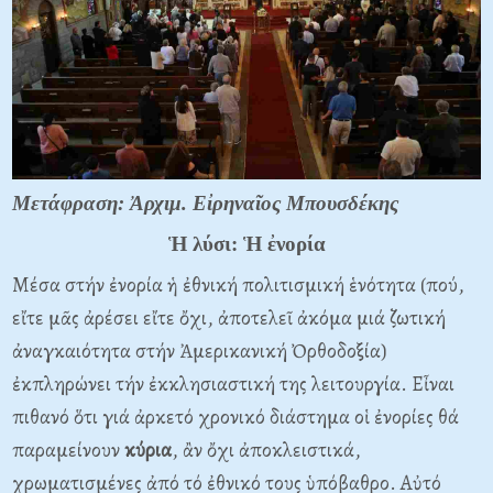
Μετάφραση: Ἀρχιμ. Εἰρηναῖος Μπουσδέκης
Ἡ λύσι: Ἡ ἐνορία
Μέσα στήν ἐνορία ἡ ἐθνική πολιτισμική ἑνότητα (πού,
εἴτε μᾶς ἀρέσει εἴτε ὄχι, ἀποτελεῖ ἀκόμα μιά ζωτική
ἀναγκαιότητα στήν Ἀμερικανική Ὀρθοδοξία)
ἐκπληρώνει τήν ἐκκλησιαστική της λειτουργία. Εἶναι
πιθανό ὅτι γιά ἀρκετό χρονικό διάστημα οἱ ἐνορίες θά
παραμείνουν
κύρια
, ἂν ὄχι ἀποκλειστικά,
χρωματισμένες ἀπό τό ἐθνικό τους ὑπόβαθρο. Αὐτό