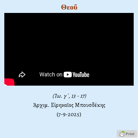
Θεοῦ
(Ἰω. γ΄, 13 - 17)
Ἀρχιμ. Εἰρηναῖος Μπουσδέκης
(7-9-2025)