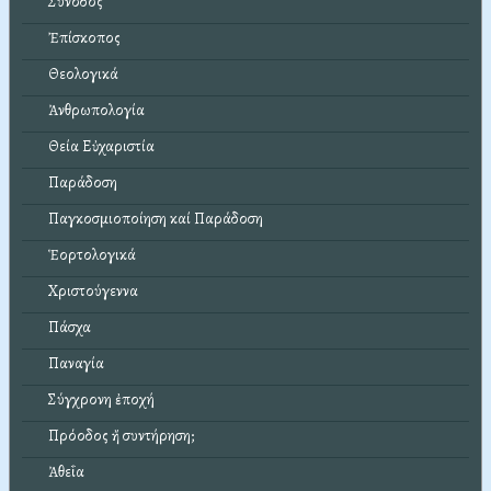
Σύνοδος
Ἐπίσκοπος
Θεολογικά
Ἀνθρωπολογία
Θεία Εὐχαριστία
Παράδοση
Παγκοσμιοποίηση καί Παράδοση
Ἑορτολογικά
Χριστούγεννα
Πάσχα
Παναγία
Σύγχρονη ἐποχή
Πρόοδος ἤ συντήρηση;
Ἀθεΐα