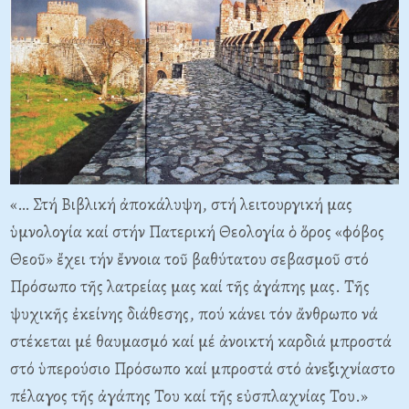
«… Στή Βιβλική ἀποκάλυψη, στή λειτουργική μας
ὑμνολογία καί στήν Πατερική Θεολογία ὁ ὅρος «φόβος
Θεοῦ» ἔχει τήν ἔννοια τοῦ βαθύτατου σεβασμοῦ στό
Πρόσωπο τῆς λατρείας μας καί τῆς ἀγάπης μας. Τῆς
ψυχικῆς ἐκείνης διάθεσης, πού κάνει τόν ἄνθρωπο νά
στέκεται μέ θαυμασμό καί μέ ἀνοικτή καρδιά μπροστά
στό ὑπερούσιο Πρόσωπο καί μπροστά στό ἀνεξιχνίαστο
πέλαγος τῆς ἀγάπης Του καί τῆς εὐσπλαχνίας Του.»