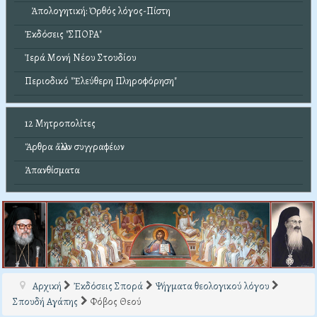
Ἀπολογητική: Ὀρθός λόγος-Πίστη
Ἐκδόσεις "ΣΠΟΡΑ"
Ἱερά Μονή Νέου Στουδίου
Περιοδικό "Ἐλεύθερη Πληροφόρηση"
12 Μητροπολίτες
Ἄρθρα ἄλλων συγγραφέων
Ἀπανθίσματα
Αρχική
Ἐκδόσεις Σπορά
Ψήγματα θεολογικού λόγου
Σπουδή Αγάπης
Φόβος Θεού