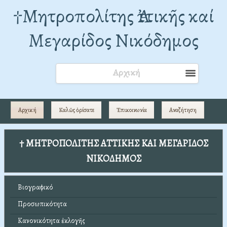
†Mητροπολίτης Ἀττικῆς καί
Μεγαρίδος Νικόδημος
Αρχική
Αρχική
Καλῶς ὁρίσατε
Ἐπικοινωνία
Αναζήτηση
† ΜΗΤΡΟΠΟΛΙΤΗΣ ΑΤΤΙΚΗΣ ΚΑΙ ΜΕΓΑΡΙΔΟΣ
ΝΙΚΟΔΗΜΟΣ
Βιογραφικό
Προσωπικότητα
Κανονικότητα ἐκλογῆς