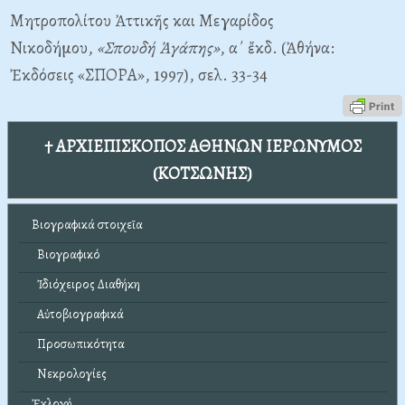
Μητροπολίτου Ἀττικῆς και Μεγαρίδος
Νικοδήμου,
«Σπουδή Ἀγάπης»
, α΄ ἔκδ. (Ἀθήνα:
Ἐκδόσεις «ΣΠΟΡΑ», 1997), σελ. 33-34
† ΑΡΧΙΕΠΙΣΚΟΠΟΣ ΑΘΗΝΩΝ ΙΕΡΩΝΥΜΟΣ
(ΚΟΤΣΩΝΗΣ)
Βιογραφικά στοιχεῖα
Βιογραφικό
Ἰδιόχειρος Διαθήκη
Αὐτοβιογραφικά
Προσωπικότητα
Νεκρολογίες
Ἐκλογή