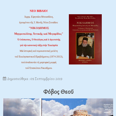
ΝΕΟ ΒΙΒΛΙΟ!
Ἀρχιμ. Εἰρηναίου Μπουσδέκη,
ἡγουμένου τῆς Ἱ. Μονῆς Νέου Στουδίου:
"ΝΙΚΟΔΗΜΟΣ
Μητροπολίτης Ἀττικῆς καί Μεγαρίδος"
Ὁ ἐπίσκοπος, Ὁ θεολόγος καί ὁ ἀγωνιστής
γιά τήν κανονική τάξη στήν Ἐκκλησία
Μιά ἱστορική καί νομοκανονική μελέτη
τοῦ Ἐκκλησιαστικοῦ Προβλήματος (1974-2013),
πού ἀναδεικνύει τή μαρτυρική μορφή
τοῦ Ἐπισκόπου Νικοδήμου.
Δημοσιεύθηκε : 09 Σεπτεμβρίου 2019
Φόβος Θεοῦ