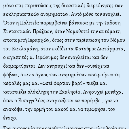
μόνο στις περιπτώσεις της δικαστικής διερεύνησης των
εκκλησιαστικών ανομημάτων. Αυτό μόνο τον ενοχλεί.
Όταν η Πολιτεία παρεμβαίνει βάναυσα με την έκδοση
Συντακτικών Πράξεων, όταν Νομοθετεί την αυτόματη
αποπομπή Ιεραρχών, όπως στην περίπτωση του Νόμου
του Κακλαμάνη, όταν εκδίδει τα Φατούρια Διατάγματα,
ο αγαπητός κ. Ιερώνυμος δεν ενοχλείται και δεν
διαμαρτύρεται. Δεν ανησυχεί και δεν «συνέχεται
φόβω», όταν ο όγκος των ανομημάτων «υπεραίρει» τις
κεφαλές μας και «ωσεί φορτίον βαρύ» πιέζει και
καταπιέζει ολόκληρη την Εκκλησία. Ανησυχεί μονάχα,
όταν ο Εισαγγελέας αναγκάζεται να παρέμβει, για να
ανακόψει την ορμή του κακού και να τιμωρήσει τον
ένοχο.
Την αυτονομία την οριοθετεί μονάχα στην ελευθερία του