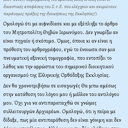
δικαστικές αποφάσεις του Σ.τ.Ε. που ελέγχουν και ακυρώνουν
παράνομες πράξεις της διοικήσεως της Εκκλησίας!).
Ομολογώ ότι με αιφνιδίασε και με εξέπληξε το άρθρο
τoυ Μητροπολίτη Θηβών Ιερωνύμου. Δεν γνωρίζω αν
είναι πηγαίο ή σκόπιμο. Όμως, όποια κι αν είναι η
πρόθεση του αρθρογράφου, εγώ το ένοιωσα σαν μια
πνευματική αξονική τομογραφία, που εντοπίζει το
λάθος και την αρρώστια τoυ σημερινού διοικητικού
οργανισμού της Ελληνικής Ορθόδοξης Εκκλησίας.
Δεν θα χρονοτριβήσω σε εισαγωγές Θα μπω αμέσως
στην κατάθεση του λόγου μου ή μάλλον του αντιλόγου
μου. Όχι για να αντιπαραταχθώ σε γνώμες
συλλειτουργών Αρχιερέων. Ομολογώ, ότι η πείρα με
δίδαξε, πως μία αντιπαράθεση δεν είναι γόνιμη και δεν