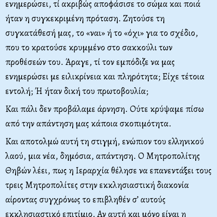
ενημερώσει, τί ακριβώς αποφάσισε το σώμα και ποιά
ήταν η συγκεκριμένη πρόταση. Ζητούσε τη
συγκατάθεσή μας, το «ναι» ή το «όχι» για το σχέδιο,
που το κρατούσε κρυμμένο στο σακκούλι των
προθέσεών του. Άραγε, τί τον εμπόδιζε να μας
ενημερώσει με ειλικρίνεια και πληρότητα; Είχε τέτοια
εντολή; Ή ήταν δική του πρωτοβουλία;
Και πάλι δεν προβάλαμε άρνηση. Ούτε κρύψαμε πίσω
από την απάντηση μας κάποια σκοπιμότητα.
Και αποτολμώ αυτή τη στιγμή, ενώπιον του ελληνικού
λαού, μια νέα, δημόσια, απάντηση. Ο Μητροπολίτης
Θηβών λέει, πως η Ιεραρχία θέλησε να επανεντάξει τους
τρεις Μητροπολίτες στην εκκλησιαστική διακονία
αίροντας συγχρόνως το επιβληθέν σ’ αυτούς
εκκλησιαστικό επιτίμιο. Αν αυτή και μόνο είναι η