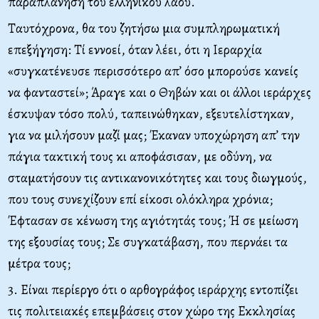
παραπλάνηση του ελληνικού λαού.
Ταυτόχρονα, θα του ζητήσω μια συμπληρωματική
επεξήγηση: Τί εννοεί, όταν λέει, ότι η Ιεραρχία
«συγκατένευσε περισσότερο απ’ όσο μπορούσε κανείς
να φανταστεί»; Άραγε και ο Θηβών και οι άλλοι ιεράρχες
έσκυψαν τόσο πολύ, ταπεινώθηκαν, εξευτελίστηκαν,
για να μιλήσουν μαζί μας; Έκαναν υποχώρηση απ’ την
πάγια τακτική τους κι αποφάσισαν, με οδύνη, να
σταματήσουν τις αντικανονικότητες και τους διωγμούς,
που τους συνεχίζουν επί είκοσι ολόκληρα χρόνια;
Έφτασαν σε κένωση της αγιότητάς τους; Ή σε μείωση
της εξουσίας τους; Σε συγκατάβαση, που περνάει τα
μέτρα τους;
3. Είναι περίεργο ότι ο αρθογράφος ιεράρχης εντοπίζει
τις πολιτειακές επεμβάσεις στον χώρο της Εκκλησίας