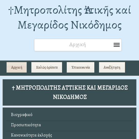
†Mητροπολίτης Ἀττικῆς καί
Μεγαρίδος Νικόδημος
Αρχική
Αρχική
Καλῶς ὁρίσατε
Ἐπικοινωνία
Αναζήτηση
† ΜΗΤΡΟΠΟΛΙΤΗΣ ΑΤΤΙΚΗΣ ΚΑΙ ΜΕΓΑΡΙΔΟΣ
ΝΙΚΟΔΗΜΟΣ
Βιογραφικό
Προσωπικότητα
Κανονικότητα ἐκλογῆς