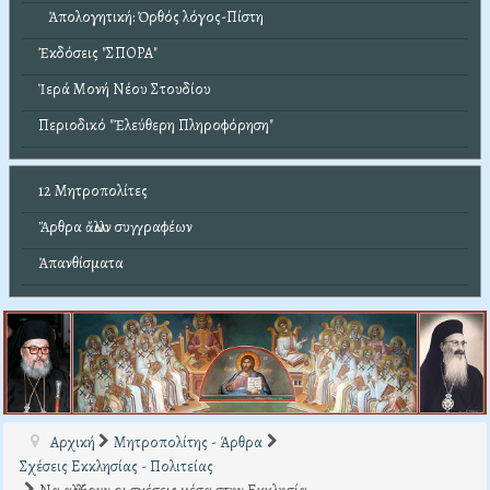
Ἀπολογητική: Ὀρθός λόγος-Πίστη
Ἐκδόσεις "ΣΠΟΡΑ"
Ἱερά Μονή Νέου Στουδίου
Περιοδικό "Ἐλεύθερη Πληροφόρηση"
12 Μητροπολίτες
Ἄρθρα ἄλλων συγγραφέων
Ἀπανθίσματα
Αρχική
Μητροπολίτης - Άρθρα
Σχέσεις Εκκλησίας - Πολιτείας