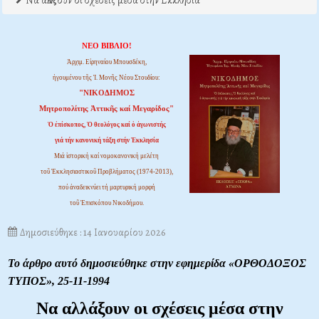
Να αλλάξουν οι σχέσεις μέσα στην Εκκλησία
ΝΕΟ ΒΙΒΛΙΟ!
Ἀρχιμ. Εἰρηναίου Μπουσδέκη,
ἡγουμένου τῆς Ἱ. Μονῆς Νέου Στουδίου:
"ΝΙΚΟΔΗΜΟΣ
Μητροπολίτης Ἀττικῆς καί Μεγαρίδος"
Ὁ ἐπίσκοπος, Ὁ θεολόγος καί ὁ ἀγωνιστής
γιά τήν κανονική τάξη στήν Ἐκκλησία
Μιά ἱστορική καί νομοκανονική μελέτη
τοῦ Ἐκκλησιαστικοῦ Προβλήματος (1974-2013),
πού ἀναδεικνύει τή μαρτυρική μορφή
τοῦ Ἐπισκόπου Νικοδήμου.
Δημοσιεύθηκε : 14 Ιανουαρίου 2026
Το άρθρο αυτό δημοσιεύθηκε στην εφημερίδα «ΟΡΘΟΔΟΞΟΣ
ΤΥΠΟΣ»,
25-11-1994
Να αλλάξουν οι σχέσεις μέσα
στην