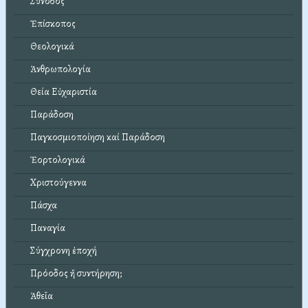
Σύνοδος
Ἐπίσκοπος
Θεολογικά
Ἀνθρωπολογία
Θεία Εὐχαριστία
Παράδοση
Παγκοσμιοποίηση καί Παράδοση
Ἑορτολογικά
Χριστούγεννα
Πάσχα
Παναγία
Σύγχρονη ἐποχή
Πρόοδος ἤ συντήρηση;
Ἀθεΐα