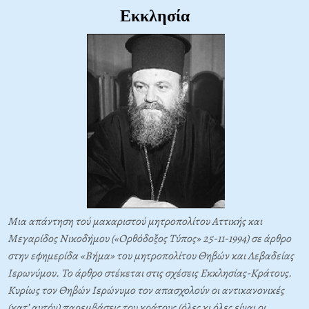
Εκκλησία
Μια απάντηση τού μακαριστού μητροπολίτου Αττικής και
Μεγαρίδος Νικοδήμου («Ορθόδοξος Τύπος» 25-11-1994) σε άρθρο
στην εφημερίδα «Βήμα» του μητροπολίτου Θηβών και Λεβαδείας
Ιερωνύμου. Το άρθρο στέκεται στις σχέσεις Εκκλησίας-Κράτους.
Κυρίως τον Θηβών Ιερώνυμο τον απασχολούν οι αντικανονικές
(κατ’ αυτόν) παρεμβάσεις του κράτους (όλες κι όλες είναι οι