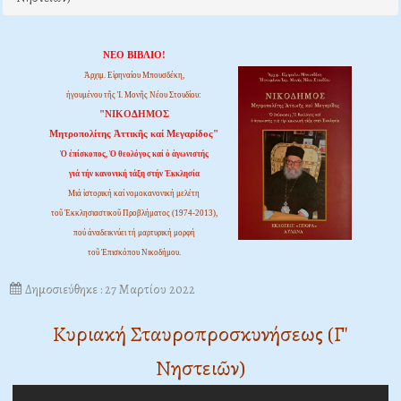
ΝΕΟ ΒΙΒΛΙΟ!
Ἀρχιμ. Εἰρηναίου Μπουσδέκη,
ἡγουμένου τῆς Ἱ. Μονῆς Νέου Στουδίου:
"ΝΙΚΟΔΗΜΟΣ
Μητροπολίτης Ἀττικῆς καί Μεγαρίδος"
Ὁ ἐπίσκοπος, Ὁ θεολόγος καί ὁ ἀγωνιστής
γιά τήν κανονική τάξη στήν Ἐκκλησία
Μιά ἱστορική καί νομοκανονική μελέτη
τοῦ Ἐκκλησιαστικοῦ Προβλήματος (1974-2013),
πού ἀναδεικνύει τή μαρτυρική μορφή
τοῦ Ἐπισκόπου Νικοδήμου.
Δημοσιεύθηκε : 27 Μαρτίου 2022
Κυριακή Σταυροπροσκυνήσεως (Γ'
Νηστειῶν)