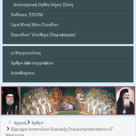
Ἀπολογητική: Ὀρθός λόγος-Πίστη
Ἐκδόσεις "ΣΠΟΡΑ"
Ἱερά Μονή Νέου Στουδίου
Περιοδικό "Ἐλεύθερη Πληροφόρηση"
12 Μητροπολίτες
Ἄρθρα ἄλλων συγγραφέων
Ἀπανθίσματα
Αρχική
Άρθρο
Κήρυγμα αποστολικό Κυριακής Σταυροπροσκυνήσεως (Γ'
Νηστειών)