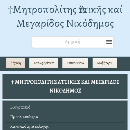
†Mητροπολίτης Ἀττικῆς καί
Μεγαρίδος Νικόδημος
Αρχική
Αρχική
Καλῶς ὁρίσατε
Ἐπικοινωνία
Αναζήτηση
† ΜΗΤΡΟΠΟΛΙΤΗΣ ΑΤΤΙΚΗΣ ΚΑΙ ΜΕΓΑΡΙΔΟΣ
ΝΙΚΟΔΗΜΟΣ
Βιογραφικό
Προσωπικότητα
Κανονικότητα ἐκλογῆς