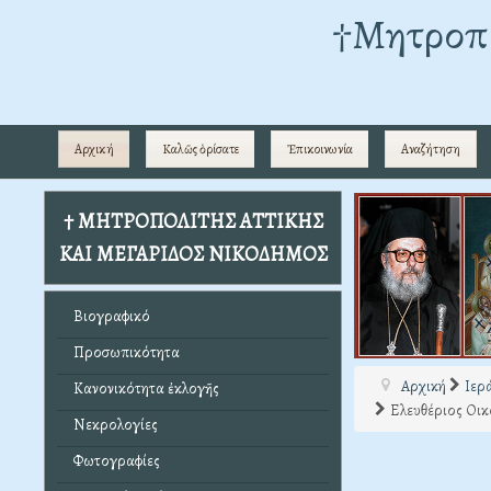
†Mητροπο
Αρχική
Καλῶς ὁρίσατε
Ἐπικοινωνία
Αναζήτηση
† ΜΗΤΡΟΠΟΛΙΤΗΣ ΑΤΤΙΚΗΣ
ΚΑΙ ΜΕΓΑΡΙΔΟΣ ΝΙΚΟΔΗΜΟΣ
Βιογραφικό
Προσωπικότητα
Αρχική
Ιερ
Κανονικότητα ἐκλογῆς
Ελευθέριος Οικ
Νεκρολογίες
Φωτογραφίες