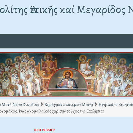
λίτης Ἀττικῆς καί Μεγαρίδος 
ά Μονή Νέου Στουδίου
Κηρύγματα πατέρων Μονής
Ηχητικά π. Ειρηνα
ονομάκος: ένας ακόμα λαϊκός χαρισματούχος της Εκκλησίας
ΝΕΟ ΒΙΒΛΙΟ!