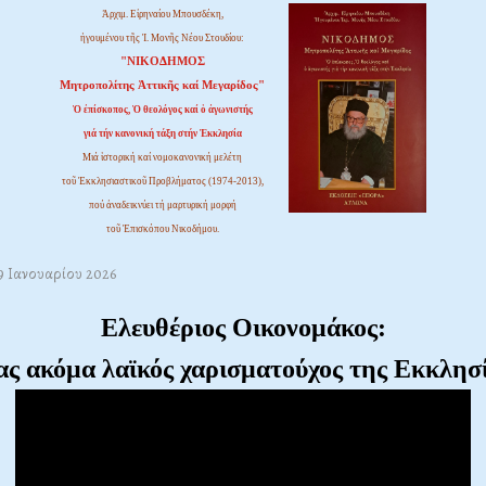
Ἀρχιμ. Εἰρηναίου Μπουσδέκη,
ἡγουμένου τῆς Ἱ. Μονῆς Νέου Στουδίου:
"ΝΙΚΟΔΗΜΟΣ
Μητροπολίτης Ἀττικῆς καί Μεγαρίδος"
Ὁ ἐπίσκοπος, Ὁ θεολόγος καί ὁ ἀγωνιστής
γιά τήν κανονική τάξη στήν Ἐκκλησία
Μιά ἱστορική καί νομοκανονική μελέτη
τοῦ Ἐκκλησιαστικοῦ Προβλήματος (1974-2013),
πού ἀναδεικνύει τή μαρτυρική μορφή
τοῦ Ἐπισκόπου Νικοδήμου.
09 Ιανουαρίου 2026
Ελευθέριος Οικονομάκος:
ας ακόμα λαϊκός χαρισματούχος της Εκκλησ