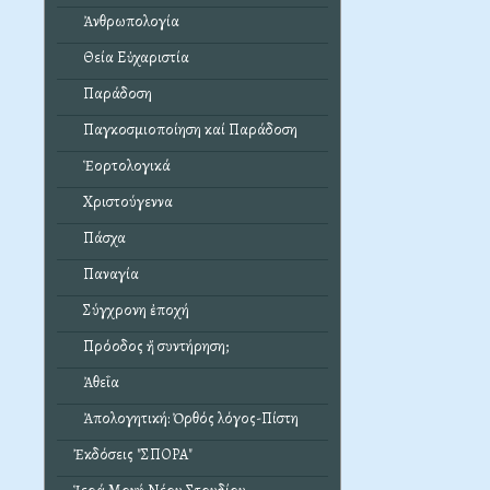
Ἀνθρωπολογία
Θεία Εὐχαριστία
Παράδοση
Παγκοσμιοποίηση καί Παράδοση
Ἑορτολογικά
Χριστούγεννα
Πάσχα
Παναγία
Σύγχρονη ἐποχή
Πρόοδος ἤ συντήρηση;
Ἀθεΐα
Ἀπολογητική: Ὀρθός λόγος-Πίστη
Ἐκδόσεις "ΣΠΟΡΑ"