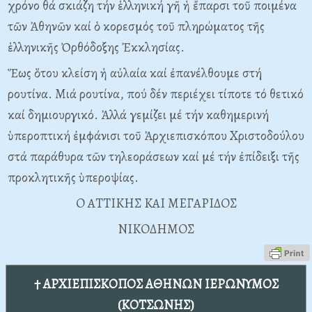
χρόνο θά σκιάζη τήν ἑλληνική γῆ ἡ ἔπαρσι τοῦ ποιμένα
τῶν Ἀθηνῶν καί ὁ κορεσμός τοῦ πληρώματος τῆς
ἑλληνικῆς Ὀρθόδοξης Ἐκκλησίας.
Ἕως ὅτου κλείση ἡ αὐλαία καί ἐπανέλθουμε στή
ρουτίνα. Mιά ρουτίνα, πού δέν περιέχει τίποτε τό θετικό
καί δημιουργικό. Ἀλλά γεμίζει μέ τήν καθημερινή
ὑπεροπτική ἐμφάνισι τοῦ Ἀρχιεπισκόπου Xριστοδούλου
στά παράθυρα τῶν τηλεοράσεων καί μέ τήν ἐπίδειξι τῆς
προκλητικῆς ὑπεροψίας.
O ATTIKHΣ KAI MEΓAPIΔOΣ
NIKOΔHMOΣ
† ΑΡΧΙΕΠΙΣΚΟΠΟΣ ΑΘΗΝΩΝ ΙΕΡΩΝΥΜΟΣ
(ΚΟΤΣΩΝΗΣ)