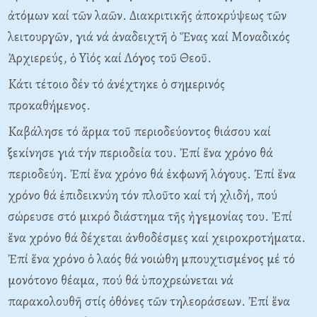
ἀτόμων καί τῶν λαῶν. Διακριτικῆς ἀποκρύψεως τῶν
λειτουργῶν, γιά νά ἀναδειχτῆ ὁ Ἕνας καί Mοναδικός
Ἀρχιερεύς, ὁ Yἱός καί Λόγος τοῦ Θεοῦ.
Kάτι τέτοιο δέν τό ἀνέχτηκε ὁ σημερινός
προκαθήμενος.
Kαβάλησε τό ἅρμα τοῦ περιοδεύοντος θιάσου καί
ξεκίνησε γιά τήν περιοδεία του. Ἐπί ἕνα χρόνο θά
περιοδεύη. Ἐπί ἕνα χρόνο θά ἐκφωνῆ λόγους. Ἐπί ἕνα
χρόνο θά ἐπιδεικνύη τόν πλοῦτο καί τή χλιδή, πού
σώρευσε στό μικρό διάστημα τῆς ἡγεμονίας του. Ἐπί
ἕνα χρόνο θά δέχεται ἀνθοδέσμες καί χειροκροτήματα.
Ἐπί ἕνα χρόνο ὁ λαός θά νοιώθη μπουχτισμένος μέ τό
μονότονο θέαμα, πού θά ὑποχρεώνεται νά
παρακολουθῆ στίς ὀθόνες τῶν τηλεοράσεων. Ἐπί ἕνα