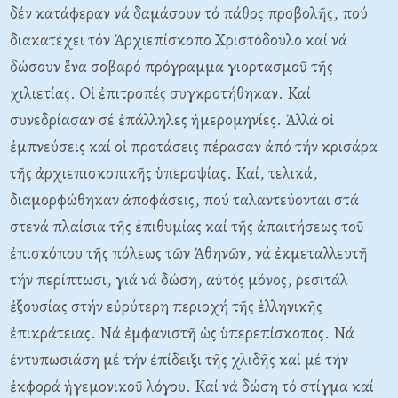
δέν κατάφεραν νά δαμάσουν τό πάθος προβολῆς, πού
διακατέχει τόν Ἀρχιεπίσκοπο Xριστόδουλο καί νά
δώσουν ἕνα σοβαρό πρόγραμμα γιορτασμοῦ τῆς
χιλιετίας. Oἱ ἐπιτροπές συγκροτήθηκαν. Kαί
συνεδρίασαν σέ ἐπάλληλες ἡμερομηνίες. Ἀλλά οἱ
ἐμπνεύσεις καί οἱ προτάσεις πέρασαν ἀπό τήν κρισάρα
τῆς ἀρχιεπισκοπικῆς ὑπεροψίας. Kαί, τελικά,
διαμορφώθηκαν ἀποφάσεις, πού ταλαντεύονται στά
στενά πλαίσια τῆς ἐπιθυμίας καί τῆς ἀπαιτήσεως τοῦ
ἐπισκόπου τῆς πόλεως τῶν Ἀθηνῶν, νά ἐκμεταλλευτῆ
τήν περίπτωσι, γιά νά δώση, αὐτός μόνος, ρεσιτάλ
ἐξουσίας στήν εὐρύτερη περιοχή τῆς ἑλληνικῆς
ἐπικράτειας. Nά ἐμφανιστῆ ὡς ὑπερεπίσκοπος. Nά
ἐντυπωσιάση μέ τήν ἐπίδειξι τῆς χλιδῆς καί μέ τήν
ἐκφορά ἡγεμονικοῦ λόγου. Kαί νά δώση τό στίγμα καί