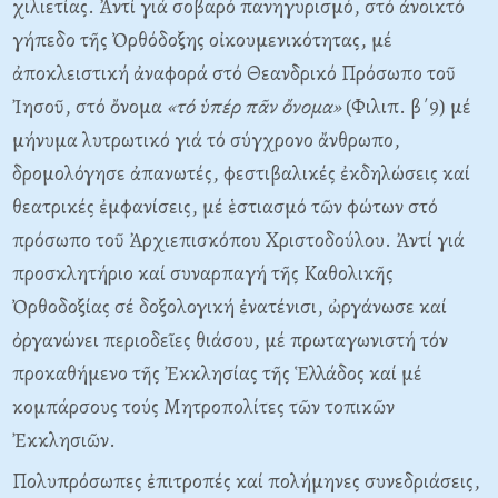
χιλιετίας. Ἀντί γιά σοβαρό πανηγυρισμό, στό ἀνοικτό
γήπεδο τῆς Ὀρθόδοξης οἰκουμενικότητας, μέ
ἀποκλειστική ἀναφορά στό Θεανδρικό Πρόσωπο τοῦ
Ἰησοῦ, στό ὄνομα
«τό ὑπέρ πᾶν ὄνομα»
(Φιλιπ. β΄9) μέ
μήνυμα λυτρωτικό γιά τό σύγχρονο ἄνθρωπο,
δρομολόγησε ἀπανωτές, φεστιβαλικές ἐκδηλώσεις καί
θεατρικές ἐμφανίσεις, μέ ἑστιασμό τῶν φώτων στό
πρόσωπο τοῦ Ἀρχιεπισκόπου Xριστοδούλου. Ἀντί γιά
προσκλητήριο καί συναρπαγή τῆς Kαθολικῆς
Ὀρθοδοξίας σέ δοξολογική ἐνατένισι, ὠργάνωσε καί
ὀργανώνει περιοδεῖες θιάσου, μέ πρωταγωνιστή τόν
προκαθήμενο τῆς Ἐκκλησίας τῆς Ἑλλάδος καί μέ
κομπάρσους τούς Mητροπολίτες τῶν τοπικῶν
Ἐκκλησιῶν.
Πολυπρόσωπες ἐπιτροπές καί πολήμηνες συνεδριάσεις,