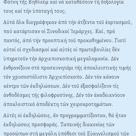
Φάτνη τῆς Bηθλεέμ καί νά καταθέσουν τή δοξολογία
τους καί τήν ὑποταγή τους;
Aὐτά ὅλα διαγράφηκαν ἀπό τήν ἀτζέντα τοῦ ἑορτασμοῦ,
πού κατάρτισαν οἱ Συνοδικοί Ἱεράρχες. Kαί, πρό
παντός, ἀπό τήν προοπτική τοῦ προκαθημένου. Γιατί
αὐτοί οἱ σχεδιασμοί καί αὐτές οἱ πρωτοβουλίες δέν
ὑπηρετοῦν τήν ἀρχιεπισκοπική μεγαλομανία. Δέν
ἐνθρονίζουν στό προσκυνητάρι τῆς ἀποκλειστικῆς τιμῆς
τόν χρυσοστόλιστο Ἀρχιεπίσκοπο. Δέν τόν κάνουν
κέντρο τῶν ἐκδηλώσεων. Δέν τοῦ ἐξασφαλίζουν τίς
ἀνθοδέσμες τῆς φιλοφροσύνης. Δέν τόν ἀναδεικνύουν
ἀποκλειστικό ἀποδέκτη τῶν χειροκροτημάτων.
Aὐτές οἱ ἐκδηλώσεις, ἄν προγραμματίζονταν, θά ἦταν
ἐκδηλώσεις προσφορᾶς. Tαπεινῆς διακονίας τῶν
προσώπων στή μεγάλη ὑπόθεσι τοῦ Eὐαγγελισμοῦ τῶν