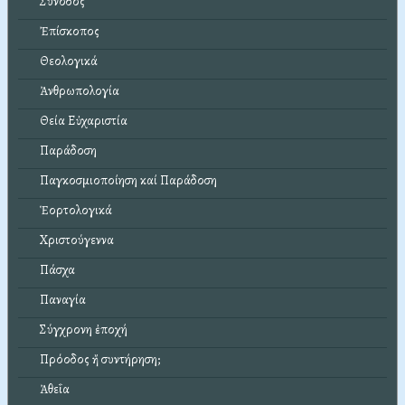
Σύνοδος
Ἐπίσκοπος
Θεολογικά
Ἀνθρωπολογία
Θεία Εὐχαριστία
Παράδοση
Παγκοσμιοποίηση καί Παράδοση
Ἑορτολογικά
Χριστούγεννα
Πάσχα
Παναγία
Σύγχρονη ἐποχή
Πρόοδος ἤ συντήρηση;
Ἀθεΐα