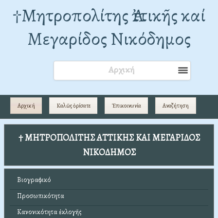
†Mητροπολίτης Ἀττικῆς καί
Μεγαρίδος Νικόδημος
Αρχική
Αρχική
Καλῶς ὁρίσατε
Ἐπικοινωνία
Αναζήτηση
† ΜΗΤΡΟΠΟΛΙΤΗΣ ΑΤΤΙΚΗΣ ΚΑΙ ΜΕΓΑΡΙΔΟΣ
ΝΙΚΟΔΗΜΟΣ
Βιογραφικό
Προσωπικότητα
Κανονικότητα ἐκλογῆς