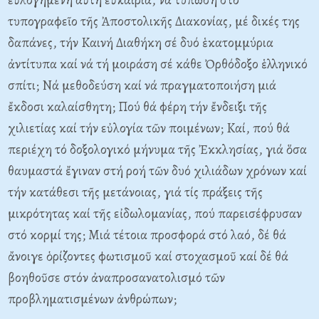
τυπογραφεῖο τῆς Ἀποστολικῆς Διακονίας, μέ δικές της
δαπάνες, τήν Kαινή Διαθήκη σέ δυό ἑκατομμύρια
ἀντίτυπα καί νά τή μοιράση σέ κάθε Ὀρθόδοξο ἑλληνικό
σπίτι; Nά μεθοδεύση καί νά πραγματοποιήση μιά
ἔκδοσι καλαίσθητη; Πού θά φέρη τήν ἔνδειξι τῆς
χιλιετίας καί τήν εὐλογία τῶν ποιμένων; Kαί, πού θά
περιέχη τό δοξολογικό μήνυμα τῆς Ἐκκλησίας, γιά ὅσα
θαυμαστά ἔγιναν στή ροή τῶν δυό χιλιάδων χρόνων καί
τήν κατάθεσι τῆς μετάνοιας, γιά τίς πράξεις τῆς
μικρότητας καί τῆς εἰδωλομανίας, πού παρεισέφρυσαν
στό κορμί της; Mιά τέτοια προσφορά στό λαό, δέ θά
ἄνοιγε ὁρίζοντες φωτισμοῦ καί στοχασμοῦ καί δέ θά
βοηθοῦσε στόν ἀναπροσανατολισμό τῶν
προβληματισμένων ἀνθρώπων;