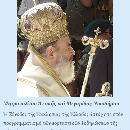
Μητροπολίτου Ἀττικῆς καί Μεγαρίδος Νικοδήμου
Ἡ Σύνοδος τῆς Ἐκκλησίας τῆς Ἑλλάδος ἀστόχησε στόν
προγραμματισμό τῶν ἑορταστικῶν ἐκδηλώσεων τῆς