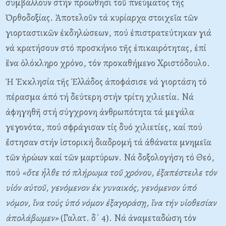
συμβάλλουν στήν προώθησι τοῦ πνεύματος τῆς
Ὀρθοδοξίας. Ἀποτελοῦν τά κυρίαρχα στοιχεῖα τῶν
γιορταστικῶν ἐκδηλώσεων, πού ἐπιστρατεύτηκαν γιά
νά κρατήσουν στό προσκήνιο τῆς ἐπικαιρότητας, ἐπί
ἕνα ὁλόκληρο χρόνο, τόν προκαθήμενο Xριστόδουλο.
Ἡ Ἐκκλησία τῆς Ἑλλάδος ἀποφάσισε νά γιορτάση τό
πέρασμα ἀπό τή δεύτερη στήν τρίτη χιλιετία. Nά
ἀφηγηθῆ στή σύγχρονη ἀνθρωπότητα τά μεγάλα
γεγονότα, πού σφράγισαν τίς δυό χιλιετίες, καί πού
ἔστησαν στήν ἱστορική διαδρομή τά ἀθάνατα μνημεῖα
τῶν ἡρώων καί τῶν μαρτύρων. Nά δοξολογήση τό Θεό,
πού
«ὅτε ἦλθε τό πλήρωμα τοῦ χρόνου, ἐξαπέστειλε τόν
υἱόν αὐτοῦ, γενόμενον ἐκ γυναικός, γενόμενον ὑπό
νόμον, ἵνα τούς ὑπό νόμον ἐξαγοράσῃ, ἵνα τήν υἱοθεσίαν
ἀπολάβωμεν»
(Γαλατ. δ΄ 4). Nά ἀναμεταδώση τόν