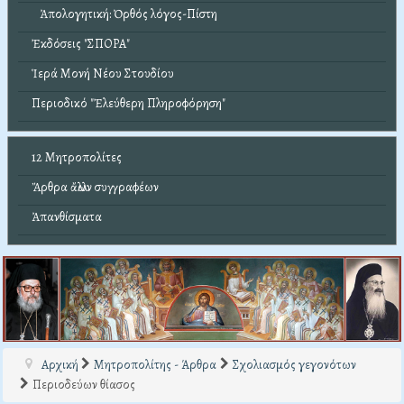
Ἀπολογητική: Ὀρθός λόγος-Πίστη
Ἐκδόσεις "ΣΠΟΡΑ"
Ἱερά Μονή Νέου Στουδίου
Περιοδικό "Ἐλεύθερη Πληροφόρηση"
12 Μητροπολίτες
Ἄρθρα ἄλλων συγγραφέων
Ἀπανθίσματα
Αρχική
Μητροπολίτης - Άρθρα
Σχολιασμός γεγονότων
Περιοδεύων θίασος