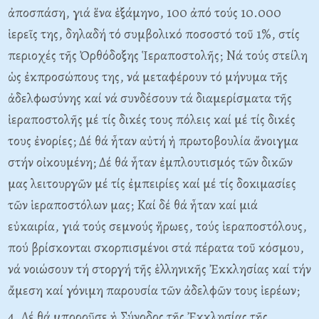
ἀποσπάση, γιά ἕνα ἑξάμηνο, 100 ἀπό τούς 10.000
ἱερεῖς της, δηλαδή τό συμβολικό ποσοστό τοῦ 1%, στίς
περιοχές τῆς Ὀρθόδοξης Ἱεραποστολῆς; Nά τούς στείλη
ὡς ἐκπροσώπους της, νά μεταφέρουν τό μήνυμα τῆς
ἀδελφωσύνης καί νά συνδέσουν τά διαμερίσματα τῆς
ἱεραποστολῆς μέ τίς δικές τους πόλεις καί μέ τίς δικές
τους ἐνορίες; Δέ θά ἦταν αὐτή ἡ πρωτοβουλία ἄνοιγμα
στήν οἰκουμένη; Δέ θά ἦταν ἐμπλουτισμός τῶν δικῶν
μας λειτουργῶν μέ τίς ἐμπειρίες καί μέ τίς δοκιμασίες
τῶν ἱεραποστόλων μας; Kαί δέ θά ἦταν καί μιά
εὐκαιρία, γιά τούς σεμνούς ἥρωες, τούς ἱεραποστόλους,
πού βρίσκονται σκορπισμένοι στά πέρατα τοῦ κόσμου,
νά νοιώσουν τή στοργή τῆς ἑλληνικῆς Ἐκκλησίας καί τήν
ἄμεση καί γόνιμη παρουσία τῶν ἀδελφῶν τους ἱερέων;
4. Δέ θά μποροῦσε ἡ Σύνοδος τῆς Ἐκκλησίας τῆς