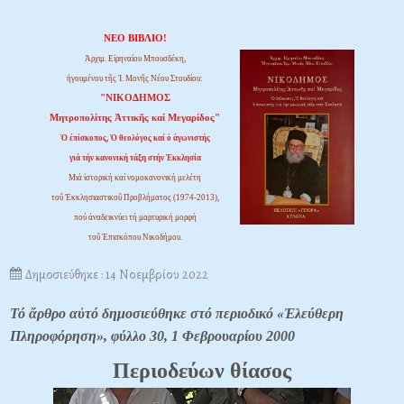
ΝΕΟ ΒΙΒΛΙΟ!
Ἀρχιμ. Εἰρηναίου Μπουσδέκη,
ἡγουμένου τῆς Ἱ. Μονῆς Νέου Στουδίου:
"ΝΙΚΟΔΗΜΟΣ
Μητροπολίτης Ἀττικῆς καί Μεγαρίδος"
Ὁ ἐπίσκοπος, Ὁ θεολόγος καί ὁ ἀγωνιστής
γιά τήν κανονική τάξη στήν Ἐκκλησία
Μιά ἱστορική καί νομοκανονική μελέτη
τοῦ Ἐκκλησιαστικοῦ Προβλήματος (1974-2013),
πού ἀναδεικνύει τή μαρτυρική μορφή
τοῦ Ἐπισκόπου Νικοδήμου.
Δημοσιεύθηκε : 14 Νοεμβρίου 2022
Τό ἄρθρο αὐτό δημοσιεύθηκε στό περιοδικό «Ἐλεύθερη
Πληροφόρηση», φύλλο 30, 1 Φεβρουαρίου 2000
Περιοδεύων θίασος