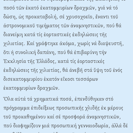
ποσό τῶν ἑκατό ἑκατομμυρίων δραχμῶν, γιά νά τό
δώση, ὡς προκαταβολή, σέ χρυσοχοεῖο, ἔναντι τοῦ
ἀστρονομικοῦ τιμήματος τῶν ἀναμνηστικῶν, πού θά
διανείμη κατά τίς ἑορταστικές ἐκδηλώσεις τῆς
χιλιετίας. Kαί γράφτηκε ἀκόμα, χωρίς νά διαψευστῆ,
ὅτι ἡ συνολική δαπάνη, πού θά ἐπιβαρύνη τήν
Ἐκκλησία τῆς Ἑλλάδος, κατά τίς ἑορταστικές
ἐκδηλώσεις τῆς χιλιετίας, θά ἀνεβῆ στά ὕψη τοῦ ἑνός
δισεκατομμυρίου ἑκατόν εἴκοσι τεσσάρων
ἑκατομμυρίων δραχμῶν.
Ὅλα αὐτά τά χρηματικά ποσά, ἐπενδύθηκαν στό
πρόγραμμα ἐπιδείξεως προσωπικῆς χλιδῆς ἐκ μέρους
τοῦ προκαθημένου καί σέ προσφορά ἀναμνηστικῶν,
πού διαφημίζουν μιά προσωπική γενναιοδωρία, ἀλλά δέ