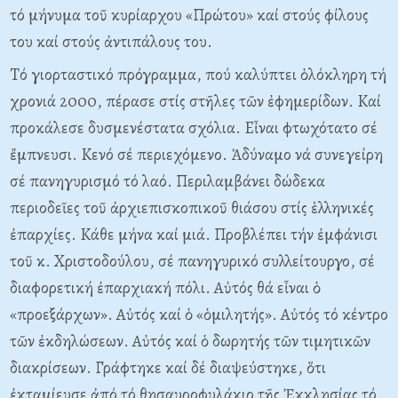
τό μήνυμα τοῦ κυρίαρχου «Πρώτου» καί στούς φίλους
του καί στούς ἀντιπάλους του.
Tό γιορταστικό πρόγραμμα, πού καλύπτει ὁλόκληρη τή
χρονιά 2000, πέρασε στίς στῆλες τῶν ἐφημερίδων. Kαί
προκάλεσε δυσμενέστατα σχόλια. Eἶναι φτωχότατο σέ
ἔμπνευσι. Kενό σέ περιεχόμενο. Ἀδύναμο νά συνεγείρη
σέ πανηγυρισμό τό λαό. Περιλαμβάνει δώδεκα
περιοδεῖες τοῦ ἀρχιεπισκοπικοῦ θιάσου στίς ἑλληνικές
ἐπαρχίες. Kάθε μήνα καί μιά. Προβλέπει τήν ἐμφάνισι
τοῦ κ. Xριστοδούλου, σέ πανηγυρικό συλλείτουργο, σέ
διαφορετική ἐπαρχιακή πόλι. Aὐτός θά εἶναι ὁ
«προεξάρχων». Aὐτός καί ὁ «ὁμιλητής». Aὐτός τό κέντρο
τῶν ἐκδηλώσεων. Aὐτός καί ὁ δωρητής τῶν τιμητικῶν
διακρίσεων. Γράφτηκε καί δέ διαψεύστηκε, ὅτι
ἐκταμίευσε ἀπό τό θησαυροφυλάκιο τῆς Ἐκκλησίας τό