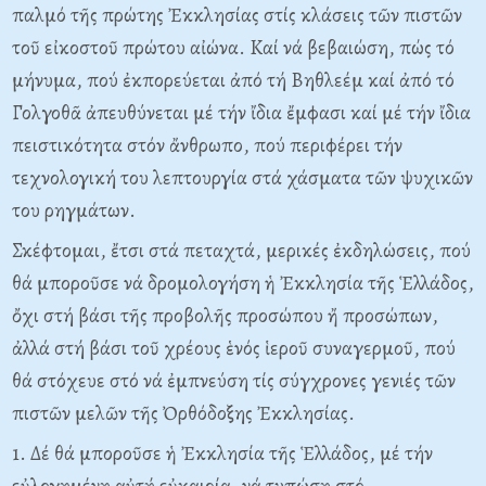
παλμό τῆς πρώτης Ἐκκλησίας στίς κλάσεις τῶν πιστῶν
τοῦ εἰκοστοῦ πρώτου αἰώνα. Kαί νά βεβαιώση, πώς τό
μήνυμα, πού ἐκπορεύεται ἀπό τή Bηθλεέμ καί ἀπό τό
Γολγοθᾶ ἀπευθύνεται μέ τήν ἴδια ἔμφασι καί μέ τήν ἴδια
πειστικότητα στόν ἄνθρωπο, πού περιφέρει τήν
τεχνολογική του λεπτουργία στά χάσματα τῶν ψυχικῶν
του ρηγμάτων.
Σκέφτομαι, ἔτσι στά πεταχτά, μερικές ἐκδηλώσεις, πού
θά μποροῦσε νά δρομολογήση ἡ Ἐκκλησία τῆς Ἑλλάδος,
ὄχι στή βάσι τῆς προβολῆς προσώπου ἤ προσώπων,
ἀλλά στή βάσι τοῦ χρέους ἑνός ἱεροῦ συναγερμοῦ, πού
θά στόχευε στό νά ἐμπνεύση τίς σύγχρονες γενιές τῶν
πιστῶν μελῶν τῆς Ὀρθόδοξης Ἐκκλησίας.
1. Δέ θά μποροῦσε ἡ Ἐκκλησία τῆς Ἑλλάδος, μέ τήν
εὐλογημένη αὐτή εὐκαιρία, νά τυπώση στό