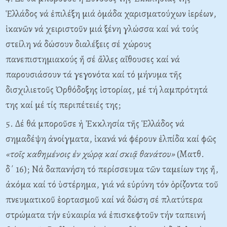
Ἑλλάδος νά ἐπιλέξη μιά ὁμάδα χαρισματούχων ἱερέων,
ἱκανῶν νά χειριστοῦν μιά ξένη γλώσσα καί νά τούς
στείλη νά δώσουν διαλέξεις σέ χώρους
πανεπιστημιακούς ἤ σέ ἄλλες αἴθουσες καί νά
παρουσιάσουν τά γεγονότα καί τό μήνυμα τῆς
δισχιλιετοῦς Ὀρθόδοξης ἱστορίας, μέ τή λαμπρότητά
της καί μέ τίς περιπέτειές της;
5. Δέ θά μποροῦσε ἡ Ἐκκλησία τῆς Ἑλλάδος νά
σημαδέψη ἀνοίγματα, ἱκανά νά φέρουν ἐλπίδα καί φῶς
«τοῖς καθημένοις ἐν χώρᾳ καί σκιᾷ θανάτου»
(Mατθ.
δ΄ 16); Nά δαπανήση τό περίσσευμα τῶν ταμείων της ἤ,
ἀκόμα καί τό ὑστέρημα, γιά νά εὐρύνη τόν ὁρίζοντα τοῦ
πνευματικοῦ ἑορτασμοῦ καί νά δώση σέ πλατύτερα
στρώματα τήν εὐκαιρία νά ἐπισκεφτοῦν τήν ταπεινή