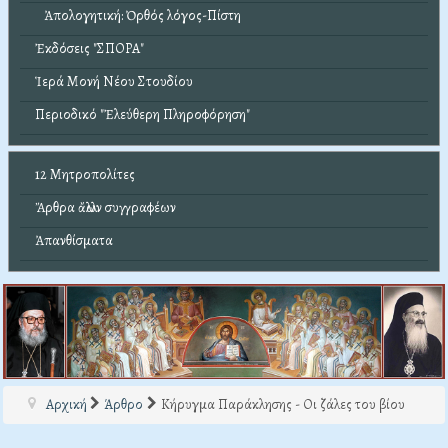
Ἀπολογητική: Ὀρθός λόγος-Πίστη
Ἐκδόσεις "ΣΠΟΡΑ"
Ἱερά Μονή Νέου Στουδίου
Περιοδικό "Ἐλεύθερη Πληροφόρηση"
12 Μητροπολίτες
Ἄρθρα ἄλλων συγγραφέων
Ἀπανθίσματα
Αρχική
Άρθρο
Κήρυγμα Παράκλησης - Οι ζάλες του βίου