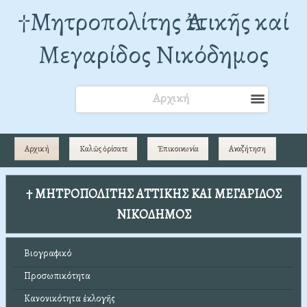
†Mητροπολίτης Ἀττικῆς καί
Μεγαρίδος Νικόδημος
Αρχική
Αρχική
Καλῶς ὁρίσατε
Ἐπικοινωνία
Αναζήτηση
† ΜΗΤΡΟΠΟΛΙΤΗΣ ΑΤΤΙΚΗΣ ΚΑΙ ΜΕΓΑΡΙΔΟΣ
ΝΙΚΟΔΗΜΟΣ
Βιογραφικό
Προσωπικότητα
Κανονικότητα ἐκλογῆς