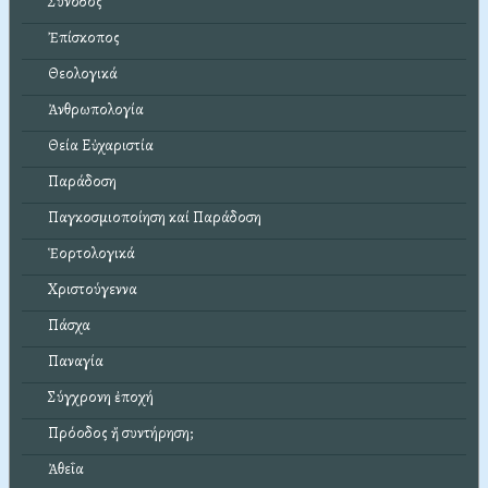
Σύνοδος
Ἐπίσκοπος
Θεολογικά
Ἀνθρωπολογία
Θεία Εὐχαριστία
Παράδοση
Παγκοσμιοποίηση καί Παράδοση
Ἑορτολογικά
Χριστούγεννα
Πάσχα
Παναγία
Σύγχρονη ἐποχή
Πρόοδος ἤ συντήρηση;
Ἀθεΐα