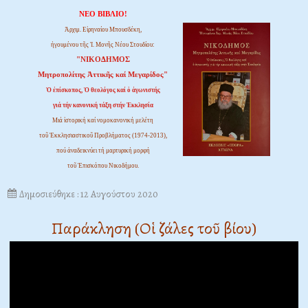
ΝΕΟ ΒΙΒΛΙΟ!
Ἀρχιμ. Εἰρηναίου Μπουσδέκη,
ἡγουμένου τῆς Ἱ. Μονῆς Νέου Στουδίου:
"ΝΙΚΟΔΗΜΟΣ
Μητροπολίτης Ἀττικῆς καί Μεγαρίδος"
Ὁ ἐπίσκοπος, Ὁ θεολόγος καί ὁ ἀγωνιστής
γιά τήν κανονική τάξη στήν Ἐκκλησία
Μιά ἱστορική καί νομοκανονική μελέτη
τοῦ Ἐκκλησιαστικοῦ Προβλήματος (1974-2013),
πού ἀναδεικνύει τή μαρτυρική μορφή
τοῦ Ἐπισκόπου Νικοδήμου.
Δημοσιεύθηκε : 12 Αυγούστου 2020
Παράκληση (Οἱ ζάλες τοῦ βίου)