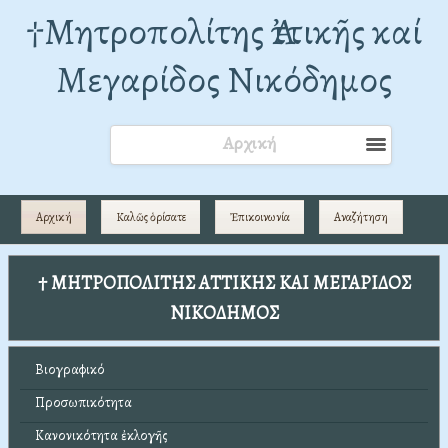
†Mητροπολίτης Ἀττικῆς καί
Μεγαρίδος Νικόδημος
Αρχική
Αρχική
Καλῶς ὁρίσατε
Ἐπικοινωνία
Αναζήτηση
† ΜΗΤΡΟΠΟΛΙΤΗΣ ΑΤΤΙΚΗΣ ΚΑΙ ΜΕΓΑΡΙΔΟΣ
ΝΙΚΟΔΗΜΟΣ
Βιογραφικό
Προσωπικότητα
Κανονικότητα ἐκλογῆς