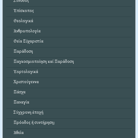
Σύνοδος
Ἐπίσκοπος
Θεολογικά
Ἀνθρωπολογία
Θεία Εὐχαριστία
Παράδοση
Παγκοσμιοποίηση καί Παράδοση
Ἑορτολογικά
Χριστούγεννα
Πάσχα
Παναγία
Σύγχρονη ἐποχή
Πρόοδος ἤ συντήρηση;
Ἀθεΐα