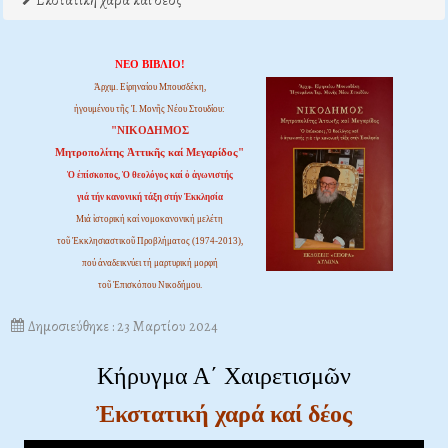
Εκστατική χαρά και δέος
ΝΕΟ ΒΙΒΛΙΟ!
Ἀρχιμ. Εἰρηναίου Μπουσδέκη,
ἡγουμένου τῆς Ἱ. Μονῆς Νέου Στουδίου:
"ΝΙΚΟΔΗΜΟΣ
Μητροπολίτης Ἀττικῆς καί Μεγαρίδος"
Ὁ ἐπίσκοπος, Ὁ θεολόγος καί ὁ ἀγωνιστής
γιά τήν κανονική τάξη στήν Ἐκκλησία
Μιά ἱστορική καί νομοκανονική μελέτη
τοῦ Ἐκκλησιαστικοῦ Προβλήματος (1974-2013),
πού ἀναδεικνύει τή μαρτυρική μορφή
τοῦ Ἐπισκόπου Νικοδήμου.
Δημοσιεύθηκε : 23 Μαρτίου 2024
Κήρυγμα Α΄ Χαιρετισμῶν
Ἐκστατική χαρά καί δέος