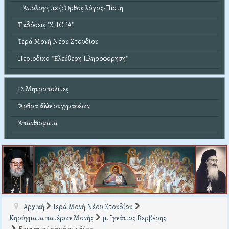
Ἀπολογητική: Ὀρθός λόγος-Πίστη
Ἐκδόσεις "ΣΠΟΡΑ"
Ἱερά Μονή Νέου Στουδίου
Περιοδικό "Ἐλεύθερη Πληροφόρηση"
12 Μητροπολίτες
Ἄρθρα ἄλλων συγγραφέων
Ἀπανθίσματα
Αρχική
Ιερά Μονή Νέου Στουδίου
Κηρύγματα πατέρων Μονής
μ. Ιγνάτιος Βερβέρης