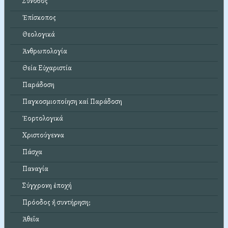
Σύνοδος
Ἐπίσκοπος
Θεολογικά
Ἀνθρωπολογία
Θεία Εὐχαριστία
Παράδοση
Παγκοσμιοποίηση καί Παράδοση
Ἑορτολογικά
Χριστούγεννα
Πάσχα
Παναγία
Σύγχρονη ἐποχή
Πρόοδος ἤ συντήρηση;
Ἀθεΐα