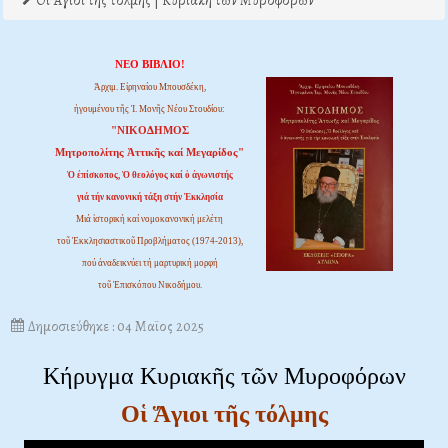
Οι Άγιοι της τόλμης | Κυριακή των Μυροφόρων
ΝΕΟ ΒΙΒΛΙΟ!
Ἀρχιμ. Εἰρηναίου Μπουσδέκη,
ἡγουμένου τῆς Ἱ. Μονῆς Νέου Στουδίου:
"ΝΙΚΟΔΗΜΟΣ
Μητροπολίτης Ἀττικῆς καί Μεγαρίδος"
Ὁ ἐπίσκοπος, Ὁ θεολόγος καί ὁ ἀγωνιστής
γιά τήν κανονική τάξη στήν Ἐκκλησία
Μιά ἱστορική καί νομοκανονική μελέτη
τοῦ Ἐκκλησιαστικοῦ Προβλήματος (1974-2013),
πού ἀναδεικνύει τή μαρτυρική μορφή
τοῦ Ἐπισκόπου Νικοδήμου.
Δημοσιεύθηκε : 04 Μαϊος 2025
Κήρυγμα Κυριακῆς τῶν Μυροφόρων
Οἱ Ἅγιοι τῆς τόλμης