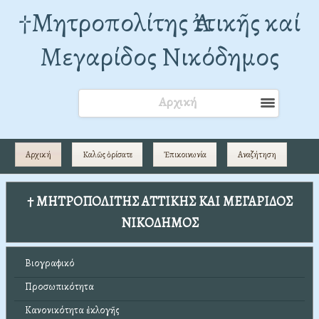
†Mητροπολίτης Ἀττικῆς καί
Μεγαρίδος Νικόδημος
Αρχική
Αρχική
Καλῶς ὁρίσατε
Ἐπικοινωνία
Αναζήτηση
† ΜΗΤΡΟΠΟΛΙΤΗΣ ΑΤΤΙΚΗΣ ΚΑΙ ΜΕΓΑΡΙΔΟΣ
ΝΙΚΟΔΗΜΟΣ
Βιογραφικό
Προσωπικότητα
Κανονικότητα ἐκλογῆς