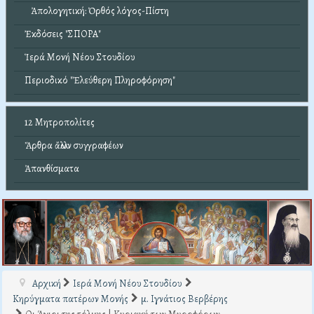
Ἀπολογητική: Ὀρθός λόγος-Πίστη
Ἐκδόσεις "ΣΠΟΡΑ"
Ἱερά Μονή Νέου Στουδίου
Περιοδικό "Ἐλεύθερη Πληροφόρηση"
12 Μητροπολίτες
Ἄρθρα ἄλλων συγγραφέων
Ἀπανθίσματα
Αρχική
Ιερά Μονή Νέου Στουδίου
Κηρύγματα πατέρων Μονής
μ. Ιγνάτιος Βερβέρης