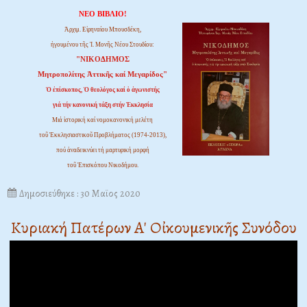
ΝΕΟ ΒΙΒΛΙΟ!
Ἀρχιμ. Εἰρηναίου Μπουσδέκη,
ἡγουμένου τῆς Ἱ. Μονῆς Νέου Στουδίου:
"ΝΙΚΟΔΗΜΟΣ
Μητροπολίτης Ἀττικῆς καί Μεγαρίδος"
Ὁ ἐπίσκοπος, Ὁ θεολόγος καί ὁ ἀγωνιστής
γιά τήν κανονική τάξη στήν Ἐκκλησία
Μιά ἱστορική καί νομοκανονική μελέτη
τοῦ Ἐκκλησιαστικοῦ Προβλήματος (1974-2013),
πού ἀναδεικνύει τή μαρτυρική μορφή
τοῦ Ἐπισκόπου Νικοδήμου.
Δημοσιεύθηκε : 30 Μαϊος 2020
Κυριακή Πατέρων Α' Οἰκουμενικῆς Συνόδου