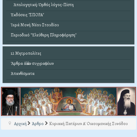
Ἀπολογητική: Ὀρθός λόγος-Πίστη
Ἐκδόσεις "ΣΠΟΡΑ"
Ἱερά Μονή Νέου Στουδίου
Περιοδικό "Ἐλεύθερη Πληροφόρηση"
12 Μητροπολίτες
Ἄρθρα ἄλλων συγγραφέων
Ἀπανθίσματα
Αρχική
Άρθρο
Κυριακή Πατέρων Α' Οικουμενικής Συνόδου