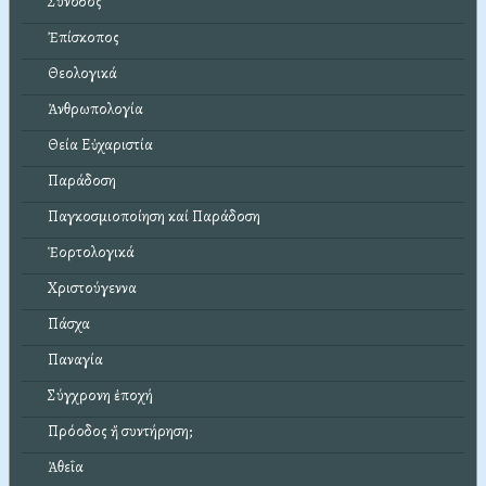
Σύνοδος
Ἐπίσκοπος
Θεολογικά
Ἀνθρωπολογία
Θεία Εὐχαριστία
Παράδοση
Παγκοσμιοποίηση καί Παράδοση
Ἑορτολογικά
Χριστούγεννα
Πάσχα
Παναγία
Σύγχρονη ἐποχή
Πρόοδος ἤ συντήρηση;
Ἀθεΐα