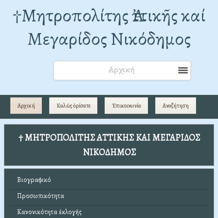
†Mητροπολίτης Ἀττικῆς καί
Μεγαρίδος Νικόδημος
Αρχική
Αρχική
Καλῶς ὁρίσατε
Ἐπικοινωνία
Αναζήτηση
† ΜΗΤΡΟΠΟΛΙΤΗΣ ΑΤΤΙΚΗΣ ΚΑΙ ΜΕΓΑΡΙΔΟΣ
ΝΙΚΟΔΗΜΟΣ
Βιογραφικό
Προσωπικότητα
Κανονικότητα ἐκλογῆς