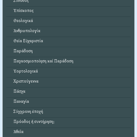
Σύνοδος
Ἐπίσκοπος
Θεολογικά
Ἀνθρωπολογία
Θεία Εὐχαριστία
Παράδοση
Παγκοσμιοποίηση καί Παράδοση
Ἑορτολογικά
Χριστούγεννα
Πάσχα
Παναγία
Σύγχρονη ἐποχή
Πρόοδος ἤ συντήρηση;
Ἀθεΐα