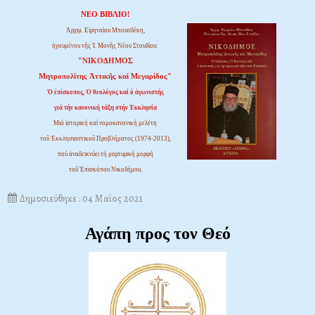
ΝΕΟ ΒΙΒΛΙΟ!
Ἀρχιμ. Εἰρηναίου Μπουσδέκη,
ἡγουμένου τῆς Ἱ. Μονῆς Νέου Στουδίου:
"ΝΙΚΟΔΗΜΟΣ
Μητροπολίτης Ἀττικῆς καί Μεγαρίδος"
Ὁ ἐπίσκοπος, Ὁ θεολόγος καί ὁ ἀγωνιστής
γιά τήν κανονική τάξη στήν Ἐκκλησία
Μιά ἱστορική καί νομοκανονική μελέτη
τοῦ Ἐκκλησιαστικοῦ Προβλήματος (1974-2013),
πού ἀναδεικνύει τή μαρτυρική μορφή
τοῦ Ἐπισκόπου Νικοδήμου.
Δημοσιεύθηκε : 04 Μαϊος 2021
Αγάπη προς τον Θεό