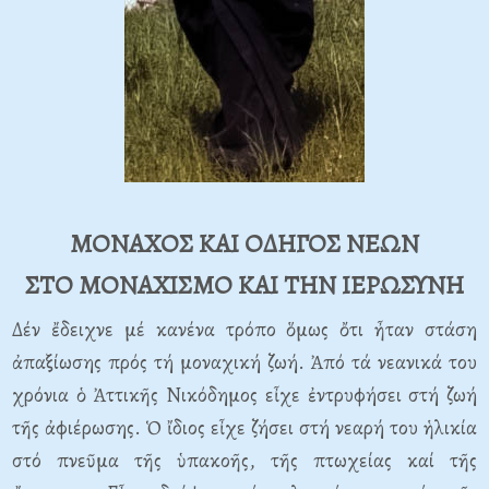
ΜΟΝΑΧΟΣ ΚΑΙ ΟΔΗΓΟΣ ΝΕΩΝ
ΣΤΟ ΜΟΝΑΧΙΣΜΟ ΚΑΙ ΤΗΝ ΙΕΡΩΣΥΝΗ
Δέν ἔδειχνε μέ κανένα τρόπο ὅμως ὄτι ἦταν στάση
ἀπαξίωσης πρός τή μοναχική ζωή. Ἀπό τά νεανικά του
χρόνια ὁ Ἀττικῆς Νικόδημος εἶχε ἐντρυφήσει στή ζωή
τῆς ἀφιέρωσης. Ὁ ἴδιος εἶχε ζήσει στή νεαρή του ἡλικία
στό πνεῦμα τῆς ὑπακοῆς, τῆς πτωχείας καί τῆς