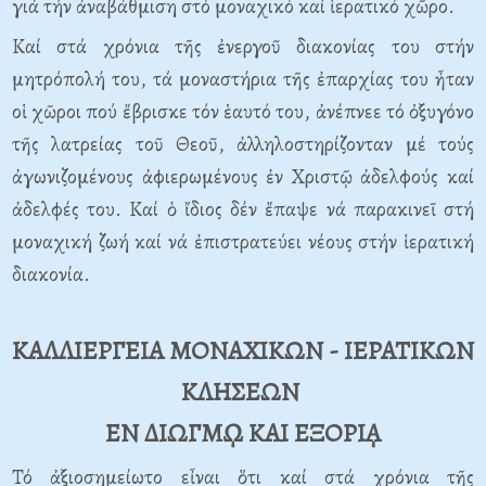
γιά τήν ἀναβάθμιση στό μοναχικό καί ἱερατικό χῶρο.
Καί στά χρόνια τῆς ἐνεργοῦ διακονίας του στήν
μητρόπολή του, τά μοναστήρια τῆς ἐπαρχίας του ἦταν
οἱ χῶροι πού ἔβρισκε τόν ἑαυτό του, ἀνέπνεε τό ὀξυγόνο
τῆς λατρείας τοῦ Θεοῦ, ἀλληλοστηρίζονταν μέ τούς
ἀγωνιζομένους ἀφιερωμένους ἐν Χριστῷ ἀδελφούς καί
ἀδελφές του. Καί ὁ ἴδιος δέν ἔπαψε νά παρακινεῖ στή
μοναχική ζωή καί νά ἐπιστρατεύει νέους στήν ἱερατική
διακονία.
ΚΑΛΛΙΕΡΓΕΙΑ ΜΟΝΑΧΙΚΩΝ - ΙΕΡΑΤΙΚΩΝ
ΚΛΗΣΕΩΝ
ΕΝ ΔΙΩΓΜῼ ΚΑΙ ΕΞΟΡΙᾼ
Τό ἀξιοσημείωτο εἶναι ὅτι καί στά χρόνια τῆς