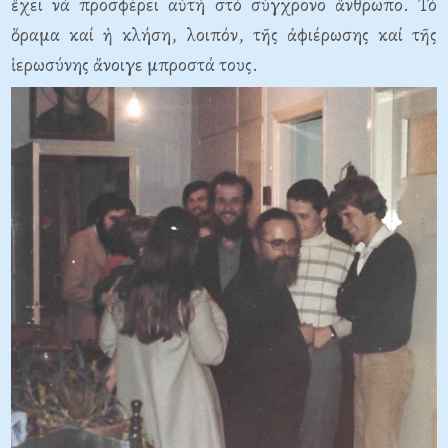
ἔχει νά προσφέρει αὐτή στό σύγχρονο ἄνθρωπο. Τό
ὅραμα καί ἡ κλήση, λοιπόν, τῆς ἀφιέρωσης καί τῆς
ἱερωσύνης ἄνοιγε μπροστά τους.