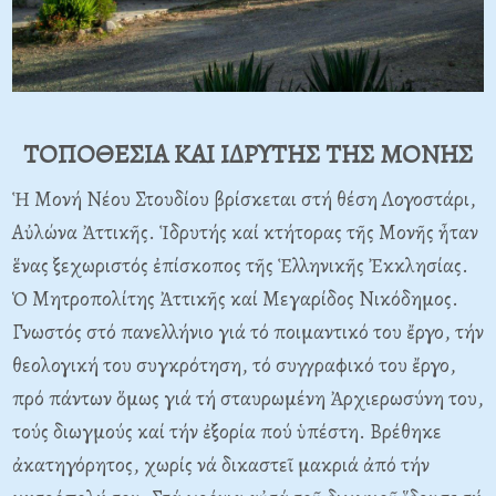
ΤΟΠΟΘΕΣΙΑ ΚΑΙ ΙΔΡΥΤΗΣ ΤΗΣ ΜΟΝΗΣ
Ἡ Μονή Νέου Στουδίου βρίσκεται στή θέση Λογοστάρι,
Αὐλώνα Ἀττικῆς. Ἱδρυτής καί κτήτορας τῆς Μονῆς ἦταν
ἕνας ξεχωριστός ἐπίσκοπος τῆς Ἑλληνικῆς Ἐκκλησίας.
Ὁ Μητροπολίτης Ἀττικῆς καί Μεγαρίδος Νικόδημος.
Γνωστός στό πανελλήνιο γιά τό ποιμαντικό του ἔργο, τήν
θεολογική του συγκρότηση, τό συγγραφικό του ἔργο,
πρό πάντων ὅμως γιά τή σταυρωμένη Ἀρχιερωσύνη του,
τούς διωγμούς καί τήν ἐξορία πού ὑπέστη. Βρέθηκε
ἀκατηγόρητος, χωρίς νά δικαστεῖ μακριά ἀπό τήν