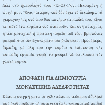
Λέει στό ἡμερολόγιό του: «12-02-1977. Πικραμένη ἡ
ψυχή μου. Ἕνας πατέρας πού δέν ἔχει τό δικαίωμα νά
χειραγωγήση στό ἱερό θυσιαστήριο τά παιδιά του. Εἶναι
κι᾿ αὐτό ἕνα κομμάτι τοῦ σταυροῦ». Καί στή συνέχεια,
ἡ νέα μοναχική ἤ ἱερατική πορεία τοῦ νέου βρισκόταν
μακριά ἀπό τόν ἀγαπημένο του ἐπίσκοπο. Προσέφερε,
δηλαδή, μέ ὅλη του τήν καρδιά ὁ ἐπίσκοπος τήν
κοπιώδη ἐργασία χωρίς νά μπορεῖ νά ἀπολαύσει τόν
γλυκό καρπό.
ΑΠΟΦΑΣΗ ΓΙΑ ΔΗΜΙΟΥΡΓΙΑ
ΜΟΝΑΣΤΙΚΗΣ ΑΔΕΛΦΟΤΗΤΑΣ
Κάποια στιγμή μετά τό 1980 κάποιοι νεώτεροι ἀδελφοί
πού ἐπιθυμοῦσαν τή μοναχική ζωή, πνευματικά παιδιά