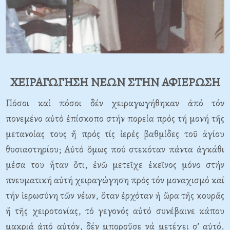
ΧΕΙΡΑΓΩΓΗΣΗ ΝΕΩΝ ΣΤΗΝ ΑΦΙΕΡΩΣΗ
Πόσοι καί πόσοι δέν χειραγωγήθηκαν ἀπό τόν
πονεμένο αὐτό ἐπίσκοπο στήν πορεία πρός τή μονή τῆς
μετανοίας τους ἤ πρός τίς ἱερές βαθμίδες τοῦ ἁγίου
θυσιαστηρίου; Αὐτό ὅμως πού στεκόταν πάντα ἀγκάθι
μέσα του ἦταν ὅτι, ἐνῶ μετεῖχε ἐκεῖνος μόνο στήν
πνευματική αὐτή χειραγώγηση πρός τόν μοναχισμό καί
τήν ἱερωσύνη τῶν νέων, ὅταν ἐρχόταν ἡ ὥρα τῆς κουρᾶς
ἤ τῆς χειροτονίας, τό γεγονός αὐτό συνέβαινε κάπου
μακριά ἀπό αὐτόν, δέν μποροῦσε νά μετέχει σ’ αὐτό.