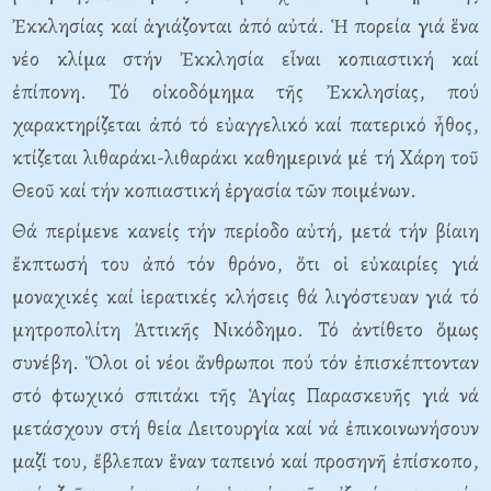
Ἐκκλησίας καί ἁγιάζονται ἀπό αὐτά. Ἡ πορεία γιά ἕνα
νέο κλίμα στήν Ἐκκλησία εἶναι κοπιαστική καί
ἐπίπονη. Τό οἰκοδόμημα τῆς Ἐκκλησίας, πού
χαρακτηρίζεται ἀπό τό εὐαγγελικό καί πατερικό ἦθος,
κτίζεται λιθαράκι-λιθαράκι καθημερινά μέ τή Χάρη τοῦ
Θεοῦ καί τήν κοπιαστική ἐργασία τῶν ποιμένων.
Θά περίμενε κανείς τήν περίοδο αὐτή, μετά τήν βίαιη
ἔκπτωσή του ἀπό τόν θρόνο, ὅτι οἱ εὐκαιρίες γιά
μοναχικές καί ἱερατικές κλήσεις θά λιγόστευαν γιά τό
μητροπολίτη Ἀττικῆς Νικόδημο. Τό ἀντίθετο ὅμως
συνέβη. Ὅλοι οἱ νέοι ἄνθρωποι πού τόν ἐπισκέπτονταν
στό φτωχικό σπιτάκι τῆς Ἁγίας Παρασκευῆς γιά νά
μετάσχουν στή θεία Λειτουργία καί νά ἐπικοινωνήσουν
μαζί του, ἔβλεπαν ἕναν ταπεινό καί προσηνῆ ἐπίσκοπο,