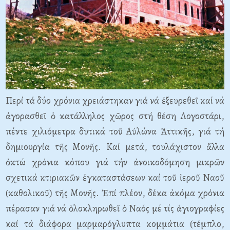
Περί τά δύο χρόνια χρειάστηκαν γιά νά ἐξευρεθεῖ καί νά
ἀγορασθεῖ ὁ κατάλληλος χῶρος στή θέση Λογοστάρι,
πέντε χιλιόμετρα δυτικά τοῦ Αὐλώνα Ἀττικῆς, γιά τή
δημιουργία τῆς Μονῆς. Καί μετά, τουλάχιστον ἄλλα
ὀκτώ χρόνια κόπου γιά τήν ἀνοικοδόμηση μικρῶν
σχετικά κτιριακῶν ἐγκαταστάσεων καί τοῦ ἱεροῦ Ναοῦ
(καθολικοῦ) τῆς Μονῆς. Ἐπί πλέον, δέκα ἀκόμα χρόνια
πέρασαν γιά νά ὁλοκληρωθεῖ ὁ Ναός μέ τίς ἁγιογραφίες
καί τά διάφορα μαρμαρόγλυπτα κομμάτια (τέμπλο,