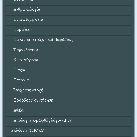
Ἀνθρωπολογία
Θεία Εὐχαριστία
Παράδοση
Παγκοσμιοποίηση καί Παράδοση
Ἑορτολογικά
Χριστούγεννα
Πάσχα
Παναγία
Σύγχρονη ἐποχή
Πρόοδος ἤ συντήρηση;
Ἀθεΐα
Ἀπολογητική: Ὀρθός λόγος-Πίστη
Ἐκδόσεις "ΣΠΟΡΑ"