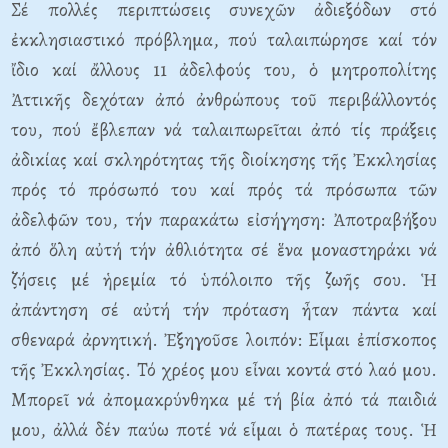
Σέ πολλές περιπτώσεις συνεχῶν ἀδιεξόδων στό
ἐκκλησιαστικό πρόβλημα, πού ταλαιπώρησε καί τόν
ἴδιο καί ἄλλους 11 ἀδελφούς του, ὁ μητροπολίτης
Ἀττικῆς δεχόταν ἀπό ἀνθρώπους τοῦ περιβάλλοντός
του, πού ἔβλεπαν νά ταλαιπωρεῖται ἀπό τίς πράξεις
ἀδικίας καί σκληρότητας τῆς διοίκησης τῆς Ἐκκλησίας
πρός τό πρόσωπό του καί πρός τά πρόσωπα τῶν
ἀδελφῶν του, τήν παρακάτω εἰσήγηση: Ἀποτραβήξου
ἀπό ὅλη αὐτή τήν ἀθλιότητα σέ ἕνα μοναστηράκι νά
ζήσεις μέ ἡρεμία τό ὑπόλοιπο τῆς ζωῆς σου. Ἡ
ἀπάντηση σέ αὐτή τήν πρόταση ἦταν πάντα καί
σθεναρά ἀρνητική. Ἐξηγοῦσε λοιπόν: Εἶμαι ἐπίσκοπος
τῆς Ἐκκλησίας. Τό χρέος μου εἶναι κοντά στό λαό μου.
Μπορεῖ νά ἀπομακρύνθηκα μέ τή βία ἀπό τά παιδιά
μου, ἀλλά δέν παύω ποτέ νά εἶμαι ὁ πατέρας τους. Ἡ