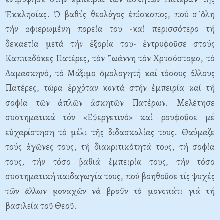
Ἐκκλησίας. Ὁ βαθύς θεολόγος ἐπίσκοπος, πού σ᾿ὅλη
τήν ἀφιερωμένη πορεία του -καί περισσότερο τή
δεκαετία μετά τήν ἐξορία του- ἐντρυφοῦσε στούς
Καππαδόκες Πατέρες, τόν Ἰωάννη τόν Χρυσόστομο, τό
Δαμασκηνό, τό Μάξιμο ὁμολογητή καί τόσους ἄλλους
Πατέρες, τώρα ἐρχόταν κοντά στήν ἐμπειρία καί τή
σοφία τῶν ἁπλῶν ἀσκητῶν Πατέρων. Μελέτησε
συστηματικά τόν «Εὐεργετινό» καί ρουφοῦσε μέ
εὐχαρίστηση τό μέλι τῆς διδασκαλίας τους. Θαύμαζε
τούς ἀγῶνες τους, τή διακριτικότητά τους, τή σοφία
τους, τήν τόσο βαθιά ἐμπειρία τους, τήν τόσο
συστηματική παιδαγωγία τους, πού βοηθοῦσε τίς ψυχές
τῶν ἄλλων μοναχῶν νά βροῦν τό μονοπάτι γιά τή
βασιλεία τοῦ Θεοῦ.