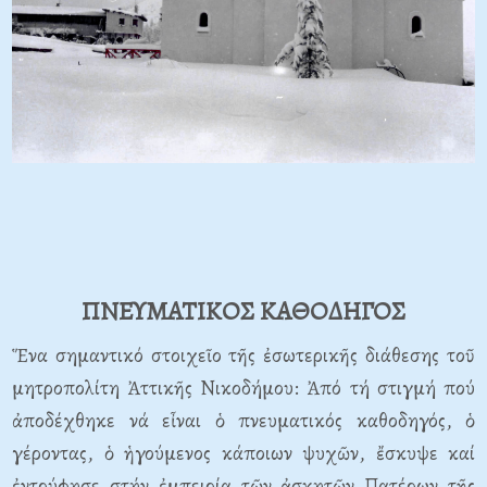
ΠΝΕΥΜΑΤΙΚΟΣ ΚΑΘΟΔΗΓΟΣ
Ἕνα σημαντικό στοιχεῖο τῆς ἐσωτερικῆς διάθεσης τοῦ
μητροπολίτη Ἀττικῆς Νικοδήμου: Ἀπό τή στιγμή πού
ἀποδέχθηκε νά εἶναι ὁ πνευματικός καθοδηγός, ὁ
γέροντας, ὁ ἡγούμενος κάποιων ψυχῶν, ἔσκυψε καί
ἐντρύφησε στήν ἐμπειρία τῶν ἀσκητῶν Πατέρων τῆς