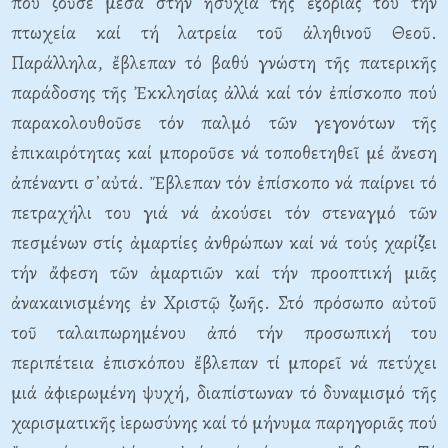
πού ζοῦσε μέσα στήν ἡσυχία τῆς ἐξορίας του τήν
πτωχεία καί τή λατρεία τοῦ ἀληθινοῦ Θεοῦ.
Παράλληλα, ἔβλεπαν τό βαθύ γνώστη τῆς πατερικῆς
παράδοσης τῆς Ἐκκλησίας ἀλλά καί τόν ἐπίσκοπο πού
παρακολουθοῦσε τόν παλμό τῶν γεγονότων τῆς
ἐπικαιρότητας καί μποροῦσε νά τοποθετηθεῖ μέ ἄνεση
ἀπέναντι σ᾿αὐτά. Ἔβλεπαν τόν ἐπίσκοπο νά παίρνει τό
πετραχήλι του γιά νά ἀκούσει τόν στεναγμό τῶν
πεσμένων στίς ἁμαρτίες ἀνθρώπων καί νά τούς χαρίζει
τήν ἄφεση τῶν ἁμαρτιῶν καί τήν προοπτική μιᾶς
ἀνακαινισμένης ἐν Χριστῷ ζωῆς. Στό πρόσωπο αὐτοῦ
τοῦ ταλαιπωρημένου ἀπό τήν προσωπική του
περιπέτεια ἐπισκόπου ἔβλεπαν τί μπορεῖ νά πετύχει
μιά ἀφιερωμένη ψυχή, διαπίστωναν τό δυναμισμό τῆς
χαρισματικῆς ἱερωσύνης καί τό μήνυμα παρηγοριᾶς πού