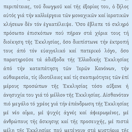
περιπέτειας, τοῦ διωγμοῦ καί τῆς ἐξορίας του, ὁ ζῆλος
αὐτός γιά τήν καλλιέργεια τῶν μοναχικῶν καί ἱερατικῶν
κλήσεων δέν τόν ἐγκατέλειψε. Ὅσο ἔβλεπε τό σκληρό
πρόσωπο ἐπισκόπων πού πῆραν στά χέρια τους τή
διοίκηση τῆς Ἐκκλησίας, ὅσο διαπίστωνε τήν ἐκτροπή
τους ἀπό τόν εὐαγγελικό καί πατερικό λόγο, ὅσο
παρατηροῦσε τά ἀδιέξοδα τῆς Ἑλλαδικῆς Ἐκκλησίας
ἀπό τήν καταπάτηση τῶν Ἱερῶν Κανόνων, τήν
αὐθαιρεσία, τίς ἰδιοτέλειες καί τίς σκοπιμότητες τῶν ἐπί
μέρους προσώπων τῆς Ἐκκλησίας τόσο αὔξανε ἡ
ἀνησυχία του γιά τό μέλλον τῆς Ἐκκλησίας. Αἰσθανόταν
πιό μεγάλο τό χρέος γιά τήν ἐπάνδρωση τῆς Ἐκκλησίας
μέ νέο αἷμα, μέ ψυχές ἁγνές καί ἀφιερωμένες, μέ
ἀνθρώπους τῆς ἄσκησης καί τῆς προσευχῆς, μέ πιστά
μέλη τῆς Ἐκκλησίας πού μετέχουν στά μυστήρια τῆς