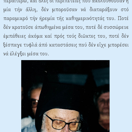
περαιτέρω, καί ὅλες οἱ περιπέτειες πού ἀκολουθοῦσαν ἡ
μία τήν ἄλλη, δέν μποροῦσαν νά διαταράξουν στό
παραμικρό τήν ἠρεμία τῆς καθημερινότητάς του. Ποτέ
δέν κρατοῦσε ἀπωθημένα μέσα του, ποτέ δέ συσσώρευε
ἐμπάθειες ἀκόμα καί πρός τούς διῶκτες του, ποτέ δέν
ξέσπαγε τυφλά ἀπό καταστάσεις πού δέν εἶχε μπορέσει
νά ἐλέγξει μέσα του.