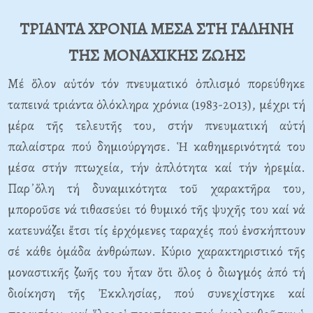
ΤΡΙΑΝΤΑ ΧΡΟΝΙΑ ΜΕΣΑ ΣΤΗ ΓΑΛΗΝΗ
ΤΗΣ ΜΟΝΑΧΙΚΗΣ ΖΩΗΣ
Μέ ὅλον αὐτόν τόν πνευματικό ὁπλισμό πορεύθηκε
ταπεινά τριάντα ὁλόκληρα χρόνια (1983-2013), μέχρι τή
μέρα τῆς τελευτῆς του, στήν πνευματική αὐτή
παλαίστρα πού δημιούργησε. Ἡ καθημερινότητά του
μέσα στήν πτωχεία, τήν ἁπλότητα καί τήν ἡρεμία.
Παρ᾿ὅλη τή δυναμικότητα τοῦ χαρακτῆρα του,
μποροῦσε νά τιθασεύει τό θυμικό τῆς ψυχῆς του καί νά
κατευνάζει ἔτσι τίς ἐρχόμενες ταραχές πού ἐνσκήπτουν
σέ κάθε ὁμάδα ἀνθρώπων. Κύριο χαρακτηριστικό τῆς
μοναστικῆς ζωῆς του ἦταν ὅτι ὅλος ὁ διωγμός ἀπό τή
διοίκηση τῆς Ἐκκλησίας, πού συνεχίστηκε καί