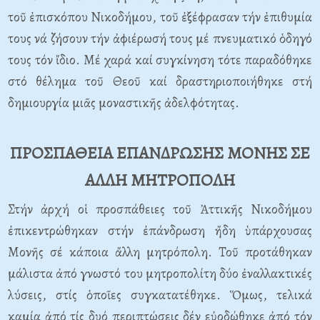
τοῦ ἐπισκόπου Νικοδήμου, τοῦ ἐξέφρασαν τήν ἐπιθυμία
τους νά ζήσουν τήν ἀφιέρωσή τους μέ πνευματικό ὁδηγό
τους τόν ἴδιο. Μέ χαρά καί συγκίνηση τότε παραδόθηκε
στό θέλημα τοῦ Θεοῦ καί δραστηριοποιήθηκε στή
δημιουργία μιᾶς μοναστικῆς ἀδελφότητας.
ΠΡΟΣΠΑΘΕΙΑ ΕΠΑΝΔΡΩΣΗΣ ΜΟΝΗΣ ΣΕ
ΑΛΛΗ ΜΗΤΡΟΠΟΛΗ
Στήν ἀρχή οἱ προσπάθειες τοῦ Ἀττικῆς Νικοδήμου
ἐπικεντρώθηκαν στήν ἐπάνδρωση ἤδη ὑπάρχουσας
Μονῆς σέ κάποια ἄλλη μητρόπολη. Τοῦ προτάθηκαν
μάλιστα ἀπό γνωστό του μητροπολίτη δύο ἐναλλακτικές
λύσεις, στίς ὁποῖες συγκατατέθηκε. Ὅμως, τελικά
καμία ἀπό τίς δυό περιπτώσεις δέν εὐοδώθηκε ἀπό τόν