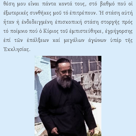
θέση μου εἶναι πάντα κοντά τους, στό βαθμό πού οἱ
ἐξωτερικές συνθῆκες μοῦ τό ἐπιτρέπουν. Ἡ στάση αὐτή
ἦταν ἡ ἐνδεδειγμένη ἐπισκοπική στάση στοργῆς πρός
τό ποίμνιο πού ὁ Κύριος τοῦ ἐμπιστεύθηκε, ἐγρήγορσης
ἐπί τῶν ἐπάλξεων καί μεγάλων ἀγώνων ὑπέρ τῆς
Ἐκκλησίας.