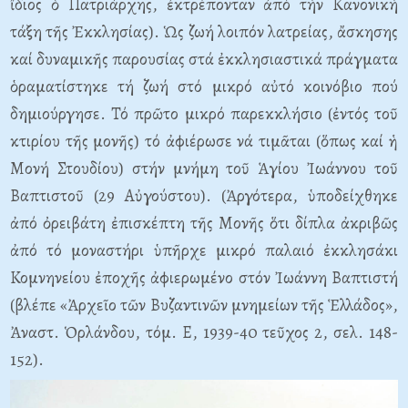
ἴδιος ὁ Πατριάρχης, ἐκτρέπονταν ἀπό τήν Κανονική
τάξη τῆς Ἐκκλησίας). Ὡς ζωή λοιπόν λατρείας, ἄσκησης
καί δυναμικῆς παρουσίας στά ἐκκλησιαστικά πράγματα
ὁραματίστηκε τή ζωή στό μικρό αὐτό κοινόβιο πού
δημιούργησε. Τό πρῶτο μικρό παρεκκλήσιο (ἐντός τοῦ
κτιρίου τῆς μονῆς) τό ἀφιέρωσε νά τιμᾶται (ὅπως καί ἡ
Μονή Στουδίου) στήν μνήμη τοῦ Ἁγίου Ἰωάννου τοῦ
Βαπτιστοῦ (29 Αὐγούστου). (Ἀργότερα, ὑποδείχθηκε
ἀπό ὀρειβάτη ἐπισκέπτη τῆς Μονῆς ὅτι δίπλα ἀκριβῶς
ἀπό τό μοναστήρι ὑπῆρχε μικρό παλαιό ἐκκλησάκι
Κομνηνείου ἐποχῆς ἀφιερωμένο στόν Ἰωάννη Βαπτιστή
(βλέπε «Ἀρχεῖο τῶν Βυζαντινῶν μνημείων τῆς Ἑλλάδος»,
Ἀναστ. Ὁρλάνδου, τόμ. Ε, 1939-40 τεῦχος 2, σελ. 148-
152).