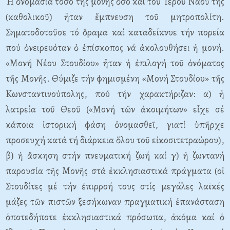
Ἡ ὀνομασία τόσο τῆς μονῆς ὅσο καί τοῦ Ἱεροῦ Ναοῦ της
(καθολικοῦ) ἦταν ἔμπνευση τοῦ μητροπολίτη.
Σηματοδοτοῦσε τό ὅραμα καί καταδείκνυε τήν πορεία
πού ὀνειρευόταν ὁ ἐπίσκοπος νά ἀκολουθήσει ἡ μονή.
«Μονή Νέου Στουδίου» ἦταν ἡ ἐπιλογή τοῦ ὀνόματος
τῆς Μονῆς. Θύμιζε τήν φημισμένη «Μονή Στουδίου» τῆς
Κωνσταντινούπολης, πού τήν χαρακτήριζαν: α) ἡ
λατρεία τοῦ Θεοῦ («Μονή τῶν ἀκοιμήτων» εἶχε σέ
κάποια ἱστορική φάση ὀνομασθεῖ, γιατί ὑπῆρχε
προσευχή κατά τή διάρκεια ὅλου τοῦ εἰκοσιτετραώρου),
β) ἡ ἄσκηση στήν πνευματική ζωή καί γ) ἡ ζωντανή
παρουσία τῆς Μονῆς στά ἐκκλησιαστικά πράγματα (οἱ
Στουδίτες μέ τήν ἐπιρροή τους στίς μεγάλες λαϊκές
μάζες τῶν πιστῶν ξεσήκωναν πραγματική ἐπανάσταση
ὁποτεδήποτε ἐκκλησιαστικά πρόσωπα, ἀκόμα καί ὁ