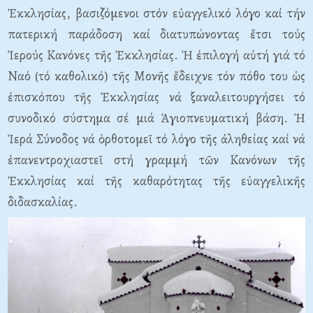
Ἐκκλησίας, βασιζόμενοι στόν εὐαγγελικό λόγο καί τήν
πατερική παράδοση καί διατυπώνοντας ἔτσι τούς
Ἱερούς Κανόνες τῆς Ἐκκλησίας. Ἡ ἐπιλογή αὐτή γιά τό
Ναό (τό καθολικό) τῆς Μονῆς ἔδειχνε τόν πόθο του ὡς
ἐπισκόπου τῆς Ἐκκλησίας νά ξαναλειτουργήσει τό
συνοδικό σύστημα σέ μιά Ἁγιοπνευματική βάση. Ἡ
Ἱερά Σύνοδος νά ὁρθοτομεῖ τό λόγο τῆς ἀληθείας καί νά
ἐπανεντροχιαστεῖ στή γραμμή τῶν Κανόνων τῆς
Ἐκκλησίας καί τῆς καθαρότητας τῆς εὐαγγελικῆς
διδασκαλίας.