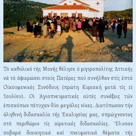
Τό καθολικό τῆς Μονῆς θέλησε ὁ μητροπολίτης Ἀττικῆς
νά τό ἀφιερώσει στούς Πατέρες πού συνῆλθαν στίς ἑπτά
Οἰκουμενικές Συνόδους (πρώτη Κυριακή μετά τίς 11
Ἰουλίου). Οἱ Ἁγιοπνευματικές αὐτές συνάξεις τῶν
ἐπισκόπων πέτυχαν δύο μεγάλες νίκες. Διατύπωσαν τήν
ἀληθινή διδασκαλία τῆς Ἐκκλησίας μας, σπρώχνοντας
στό περιθώριο τίς αἱρετικές διδασκαλίες. Ἔλυσαν
σοβαρά διοικητικά καί πνευματικά θέματα τῆς