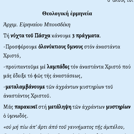
Θεολογική ἑρμηνεία
Ἀρχιμ. Εἰρηναίου Μπουσδέκη
Τή
νύχτα τοῦ Πάσχα
κάνουμε
3 πράγματα
.
-Προσφέρουμε
ὁλονύκτιους ὕμνους
στόν ἀναστάντα
Χριστό,
-προϋπαντοῦμε μέ
λαμπάδες
τόν ἀναστάντα Χριστό πού
μᾶς ἔδειξε τό φῶς τῆς ἀναστάσεως,
-
μεταλαμβάνουμε
τῶν ἀχράντων μυστηρίων τοῦ
ἀναστάντος Χριστοῦ.
Μᾶς
παρακινεῖ
στή
μετάληψη
τῶν ἀχράντων
μυστηρίων
ὁ ὑμνωδός.
«οὐ μή πίω ἀπ’ ἄρτι ἀπό τοῦ γεννήματος τῆς ἀμπέλου,