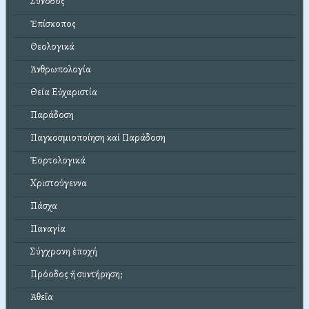
Σύνοδος
Ἐπίσκοπος
Θεολογικά
Ἀνθρωπολογία
Θεία Εὐχαριστία
Παράδοση
Παγκοσμιοποίηση καί Παράδοση
Ἑορτολογικά
Χριστούγεννα
Πάσχα
Παναγία
Σύγχρονη ἐποχή
Πρόοδος ἤ συντήρηση;
Ἀθεΐα