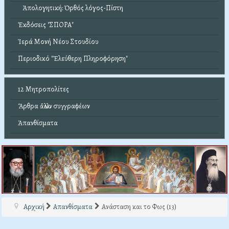
Ἀπολογητική: Ὀρθός λόγος-Πίστη
Ἐκδόσεις "ΣΠΟΡΑ"
Ἱερά Μονή Νέου Στουδίου
Περιοδικό "Ἐλεύθερη Πληροφόρηση"
12 Μητροπολίτες
Ἄρθρα ἄλλων συγγραφέων
Ἀπανθίσματα
Αρχική
Απανθίσματα
Ανάσταση και το Φως (13)