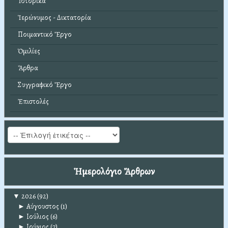
Ἱστορικά
Ἱερώνυμος - Δικτατορία
Ποιμαντικό Ἔργο
Ὁμιλίες
Ἄρθρα
Συγγραφικό Ἔργο
Ἐπιστολές
Ἡμερολόγιο Ἄρθρων
▼
2026
(92)
►
Αύγουστος
(1)
►
Ιούλιος
(6)
►
Ιούνιος
(7)