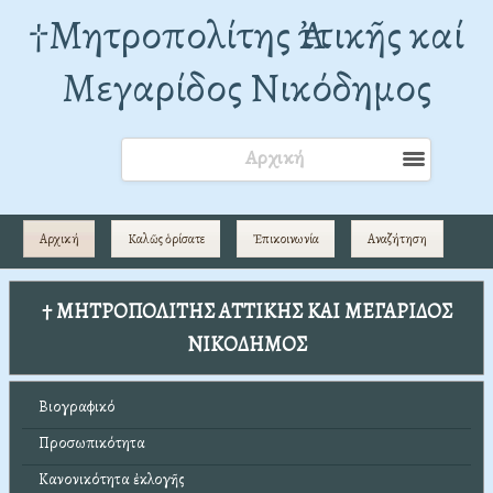
†Mητροπολίτης Ἀττικῆς καί
Μεγαρίδος Νικόδημος
Αρχική
Αρχική
Καλῶς ὁρίσατε
Ἐπικοινωνία
Αναζήτηση
† ΜΗΤΡΟΠΟΛΙΤΗΣ ΑΤΤΙΚΗΣ ΚΑΙ ΜΕΓΑΡΙΔΟΣ
ΝΙΚΟΔΗΜΟΣ
Βιογραφικό
Προσωπικότητα
Κανονικότητα ἐκλογῆς