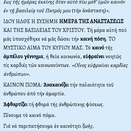
ἕως τῆς ἡμέρας ἐκείνης ὅταν αὐτό πίω μεθ’ ὑμῶν καινόν
ἐν τῇ βασιλείᾳ τοῦ Πατρός μου
(τήν ἀνάσταση)
».
ΙΔΟΥ ΗΛΘΕ Η ΕΥΣΗΜΗ
ΗΜΕΡΑ ΤΗΣ ΑΝΑΣΤΑΣΕΩΣ
ΚΑΙ ΤΗΣ ΒΑΣΙΛΕΙΑΣ ΤΟΥ ΧΡΙΣΤΟΥ. Τή μέρα αὐτή πού
μᾶς ὑποσχέθηκε νά μᾶς δώσει τήν
καινή πόση
. ΤΟ
ΜΥΣΤΙΚΟ ΑΙΜΑ ΤΟΥ ΚΥΡΙΟΥ ΜΑΣ. Τό
καινό
τῆς
ἀμπέλου
γέννημα
, ἡ θεία κοινωνία,
εὐφραίνει
νοητῶς
τίς καρδιές τῶν κοινωνούντων.
«Οἶνος εὐφραίνει καρδίας
ἀνθρώπων».
ΚΑΙΝΟΝ ΠΟΜΑ:
Ἀνακαινίζει
τήν παλαιότητα τοῦ
ἀνθρώπου ἀπό τήν ἁμαρτία.
Ἀφθαρτίζει
τή φθορά τῆς ἀνθρώπινης φύσεως.
Πίνουμε τό καινό πόμα.
Γιά νά περιπατήσουμε ἐν καινότητι ζωῆς.