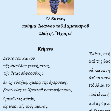
Ὁ Κανών,
ποίημα Ἰωάννου τοῦ Δαμασκηνοῦ
ᾨδὴ η',
Ἦχος α΄
Κείμενο
Ἐλᾶτε, στή
Δεῦτε τοῦ καινοῦ
καί τῆς βασ
τῆς ἀμπέλου γεννήματος,
νά κοινωνή
τῆς θείας εὐφροσύνης,
ἀπ’ τό καιν
ἐν τῇ εὐσήμῳ ἡμέρᾳ τῆς ἐγέρσεως,
(τό Αἷμα το
βασιλείας τε Χριστοῦ κοινωνήσωμεν,
πού εἶναι ἡ
ὑμνοῦντες αὐτόν,
καί ἄς ὑμν
ὡς Θεόν εἰς τούς αἰῶνας.
σ’ ὅλους το