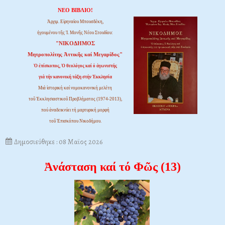
ΝΕΟ ΒΙΒΛΙΟ!
Ἀρχιμ. Εἰρηναίου Μπουσδέκη,
ἡγουμένου τῆς Ἱ. Μονῆς Νέου Στουδίου:
"ΝΙΚΟΔΗΜΟΣ
Μητροπολίτης Ἀττικῆς καί Μεγαρίδος"
Ὁ ἐπίσκοπος, Ὁ θεολόγος καί ὁ ἀγωνιστής
γιά τήν κανονική τάξη στήν Ἐκκλησία
Μιά ἱστορική καί νομοκανονική μελέτη
τοῦ Ἐκκλησιαστικοῦ Προβλήματος (1974-2013),
πού ἀναδεικνύει τή μαρτυρική μορφή
τοῦ Ἐπισκόπου Νικοδήμου.
Δημοσιεύθηκε : 08 Μαϊος 2026
Ἀνάσταση καί τό Φῶς (13)