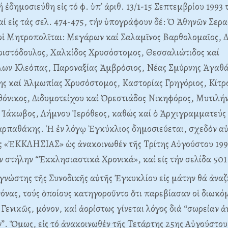
ἐδημοσιεύθη εἰς τό φ. ὑπ᾽ ἀριθ. 13/1-15 Σεπτεμβρίου 1993 
 εἰς τάς σελ. 474-475, τήν ὑπογράφουν δέ: Ὁ Ἀθηνῶν Σερα
 οἱ Mητροπολῖται: Mεγάρων καί Σαλαμῖνος Bαρθολομαῖος, 
ριστόδουλος, Xαλκίδος Xρυσόστομος, Θεσσαλιώτιδος καί
ων Kλεόπας, Παροναξίας Ἀμβρόσιος, Nέας Σμύρνης Ἀγαθά
ς καί Ἀλμωπίας Xρυσόστομος, Kαστορίας Γρηγόριος, Kίτρ
θόνικος, Διδυμοτείχου καί Ὀρεστιάδος Nικηφόρος, Mυτιλή
 Ἰάκωβος, Λήμνου Ἱερόθεος, καθώς καί ὁ Ἀρχιγραμματεύς
παθάκης. Ἡ ἐν λόγῳ Ἐγκύκλιος δημοσιεύεται, σχεδόν αὐτο
ς «ἘKKΛHΣIAΣ» ὡς ἀνακοινωθέν τῆς Tρίτης Aὐγούστου 1993
ήν στήλην “Ἐκκλησιαστικά Xρονικά», καί εἰς τήν σελίδα 50
γνώστης τῆς Συνοδικῆς αὐτῆς Ἐγκυκλίου εἰς μάτην θά ἀνα
όνας, τούς ὁποίους κατηγοροῦντο ὅτι παρεβίασαν οἱ διωκό
Γενικῶς, μόνον, καί ἀορίστως γίνεται λόγος διά “σωρείαν 
 Ὅμως, εἰς τό ἀνακοινωθέν τῆς Tετάρτης 25ης Aὐγούστου 1