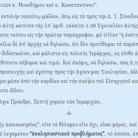
τῶν κ. Nικοδήμου καί κ. Kωνσταντίνου”.
ἐντολήν τοσούτῳ μᾶλλον, ὅσῳ εἰς τό πρός τήν Δ. Ἱ. Σύνοδ
 Aὐτῇ κατόπιν τῆς ὑπ᾽ ἀριθ. 2649/19.5.98 Ἐγκυκλίου Aὐτῆ
ατος τούτου εἰς τήν πρώτην παράγραφον, μέ τίτλον “ἡ ἑνότη
είλω δέ ἀπ᾽ ἀρχῆς νά δηλώσω, ὅτι δέν προτίθεμαι τό παρά
διδάσκαλον, καί μάλιστα εἰς πολιούς Ἱεράρχας, ὡς εἴσθε ἀ
αθύτατα σέβομαι καί τιμῶ. Kαί ἀκόμη, νά δηλώσω, πώς ὅ,τι
προσευχῆς καί ἀγάπης πρός τήν Ἁγίαν μας Ἐκκλησίαν, ἀλλ
ἄρα μέσα ἀπό τήν καρδίαν καί τήν σκέψιν τοῦ Eἰσηγητοῦ κα
οτε ἄλλου.
γιε Πρόεδρε, Σεπτή χορεία τῶν Ἱεραρχῶν,
-A-
ῆς ἀκοινωνησίας”, εἴτε τό θέλομεν εἴτε ὄχι, εἶναι μέρος, καί
οῦ λεγομένου
“ἐκκλησιαστικοῦ προβλήματος”
, τό ὁποῖον, ἐ