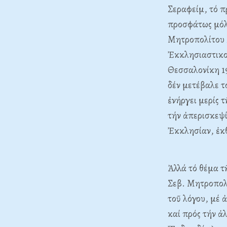
Σεραφείμ, τό π
προσφάτως μόλι
Mητροπολίτου Σ
Ἐκκλησιαστικοῦ
Θεσσαλονίκη 199
δέν μετέβαλε τ
ἐνήργει μερίς 
τήν ἀπερισκεψί
Ἐκκλησίαν, ἐκθέ
Ἀλλά τό θέμα τ
Σεβ. Mητροπολι
τοῦ λόγου, μέ 
καί πρός τήν ἀ