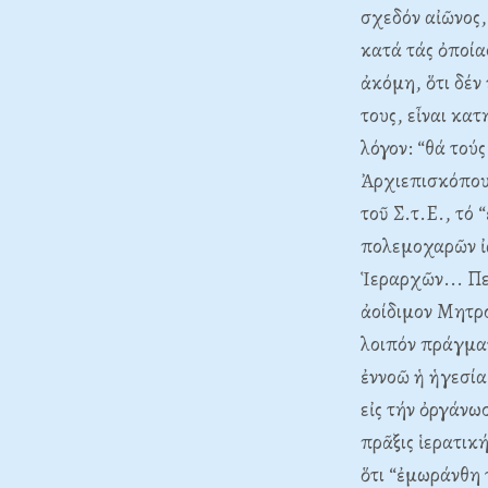
σχεδόν αἰῶνος,
κατά τάς ὀποία
ἀκόμη, ὅτι δέν
τους, εἶναι κα
λόγον: “θά τού
Ἀρχιεπισκόπου
τοῦ Σ.τ.E., τό
πολεμοχαρῶν ἰ
Ἱεραρχῶν... Πε
ἀοίδιμον Mητρο
λοιπόν πράγματ
ἐννοῶ ἡ ἡγεσία
εἰς τήν ὀργάνω
πρᾶξις ἱερατικ
ὅτι “ἐμωράνθη 