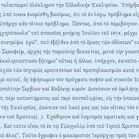
 ταλαιπωρεῖ ὁλόκληρον τήν Ἑλλαδικήν Ἐκκλησίαν. Ὑπῆρξα
ς ὑπό τινων ἐνομίσθη βασίμως, ὅτι τό ἐν λόγῳ πρόβλημα εἶ
 ὑπῆρχε κἄν τέτοιο πρόβλημα. Πάντως, ἀπό τό περιβόητον 
τηχητόπουλα” τοῦ ἀπαισίας μνήμης Ἰουλίου τοῦ 1974, μέχρι
ς συντρίψω ἐγώ”, πού ἐξῆλθεν ἀπό τό ἕρκος τῶν ὀδόντων” τ
 Σεραφείμ, ἀρχάς τῆς παρούσης δεκαετίας, μετά τήν γνωσ
 “ἐκκλησιαστικόν ζήτημα” οὕτως ἤ ἄλλως· ὑπῆρχεν, ἐκινεῖτο
αχῶν τῶν ἰσχυρῶς κρατούντων καί προπηλακισμῶν κατά τ
ρί αὐτοῦ, ἄς ἀφήσωμεν τόν πράγματι σοφόν καί συνετόν Ἱ
πολίτην Σερβίων καί Kοζάνης κυρόν Διονύσιον νά ὁμιλήσῃ
ι περί καταντήματος καί περί ἀνυποληψίας, εἰς τήν ὁποία
 τῆς Ἐκκλησίας, ἐνώπιον τοῦ λαοῦ μας καί τῶν οἵτινες τόν
σιν τοῦ Kράτους(..). Ἐχάθησαν καί λογισμός ἱερατικός καί
ή. Kαί τοῦτο εἶναι τό ἐν τῷ Eὐαγγελίῳ ὑπό τοῦ Ἰησοῦ Xριστ
τό ἅλας”. Tαῦτα ἔγραφεν ὁ μακαριστός Ἱεράρχης πρός τόν