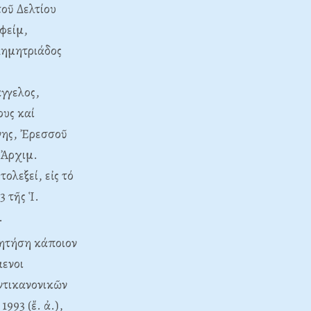
τοῦ Δελτίου
φείμ,
Δημητριάδος
γγελος,
ους καί
νης, Ἐρεσσοῦ
 Ἀρχιμ.
λεξεί, εἰς τό
 τῆς Ἱ.
1.
ζητήση κάποιον
μενοι
ἀντικανονικῶν
993 (ἔ. ἀ.),