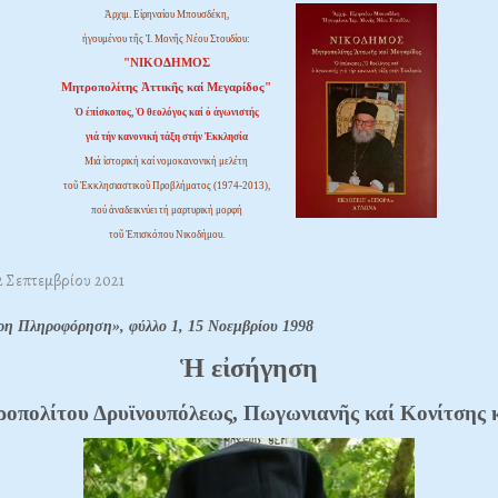
Ἀρχιμ. Εἰρηναίου Μπουσδέκη,
ἡγουμένου τῆς Ἱ. Μονῆς Νέου Στουδίου:
"ΝΙΚΟΔΗΜΟΣ
Μητροπολίτης Ἀττικῆς καί Μεγαρίδος"
Ὁ ἐπίσκοπος, Ὁ θεολόγος καί ὁ ἀγωνιστής
γιά τήν κανονική τάξη στήν Ἐκκλησία
Μιά ἱστορική καί νομοκανονική μελέτη
τοῦ Ἐκκλησιαστικοῦ Προβλήματος (1974-2013),
πού ἀναδεικνύει τή μαρτυρική μορφή
τοῦ Ἐπισκόπου Νικοδήμου.
2 Σεπτεμβρίου 2021
ρη Πληροφόρηση», φύλλο 1, 15 Νοεμβρίου 1998
Ἡ εἰσήγηση
οπολίτου Δρυϊνουπόλεως, Πωγωνιανῆς καί Κονίτσης 