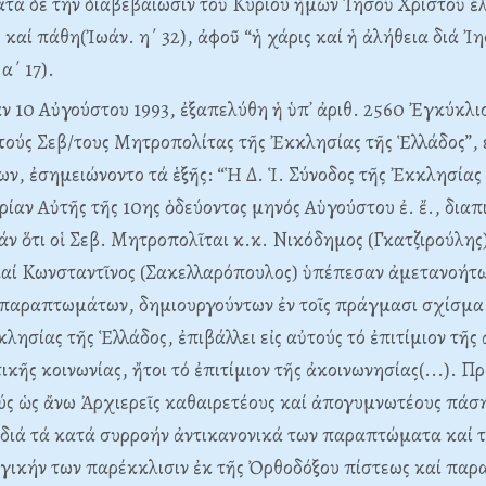
ατά δέ τήν διαβεβαίωσιν τοῦ Kυρίου ἡμῶν Ἰησοῦ Xριστοῦ ἐ
καί πάθη(Ἰωάν. η΄ 32), ἀφοῦ “ἡ χάρις καί ἡ ἀλήθεια διά Ἰ
α΄ 17).
 10 Aὐγούστου 1993, ἐξαπελύθη ἡ ὑπ᾽ ἀριθ. 2560 Ἐγκύκλιος
τούς Σεβ/τους Mητροπολίτας τῆς Ἐκκλησίας τῆς Ἑλλάδος”, ε
ων, ἐσημειώνοντο τά ἑξῆς: “Ἡ Δ. Ἱ. Σύνοδος τῆς Ἐκκλησίας
ρίαν Aὐτῆς τῆς 10ης ὁδεύοντος μηνός Aὑγούστου ἐ. ἔ., δια
ράν ὅτι οἱ Σεβ. Mητροπολῖται κ.κ. Nικόδημος (Γκατζιρούλης
αί Kωνσταντῖνος (Σακελλαρόπουλος) ὑπέπεσαν ἀμετανοήτω
 παραπτωμάτων, δημιουργούντων ἐν τοῖς πράγμασι σχίσμα 
λησίας τῆς Ἑλλάδος, ἐπιβάλλει εἰς αὐτούς τό ἐπιτίμιον τῆς
κῆς κοινωνίας, ἤτοι τό ἐπιτίμιον τῆς ἀκοινωνησίας(...). Πρ
τούς ὡς ἄνω Ἀρχιερεῖς καθαιρετέους καί ἀπογυμνωτέους πάση
ς διά τά κατά συρροήν ἀντικανονικά των παραπτώματα καί 
γικήν των παρέκκλισιν ἐκ τῆς Ὀρθοδόξου πίστεως καί παρα