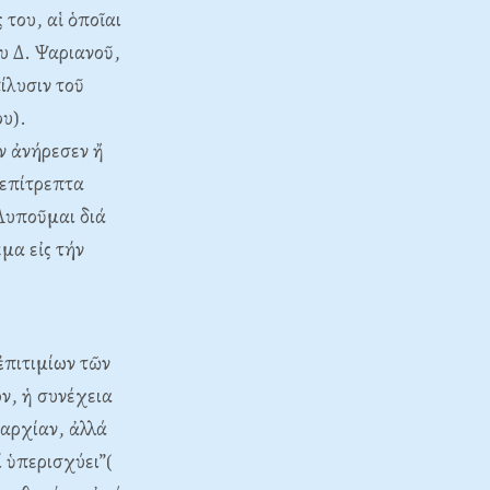
του, αἱ ὁποῖαι
υ Δ. Ψαριανοῦ,
ίλυσιν τοῦ
υ).
έν ἀνήρεσεν ἤ
νεπίτρεπτα
“Λυποῦμαι διά
μα εἰς τήν
ἐπιτιμίων τῶν
ν, ἡ συνέχεια
αρχίαν, ἀλλά
 ὑπερισχύει”(