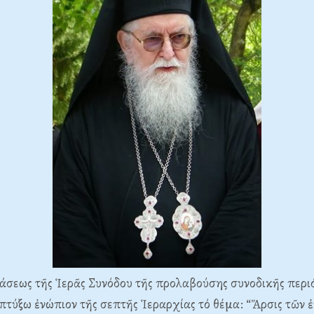
σεως τῆς Ἱερᾶς Συνόδου τῆς προλαβούσης συνοδικῆς περι
πτύξω ἐνώπιον τῆς σεπτῆς Ἱεραρχίας τό θέμα: “Ἄρσις τῶν ἐ