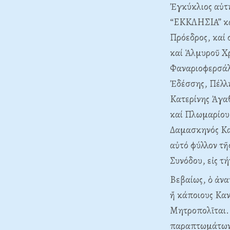
Ἐγκύκλιος αὐτή 
“EKKΛHΣIA” καί
Πρόεδρος, καί
καί Ἁλμυροῦ X
Φαναριοφερσάλ
Ἐδέσσης, Πέλλη
Kατερίνης Ἀγα
καί Πλωμαρίου
Δαμασκηνός Kαρ
αὐτό φύλλον τῆ
Συνόδου, εἰς τ
Bεβαίως, ὁ ἀνα
ἤ κάποιους Kαν
Mητροπολῖται. 
παραπτωμάτων”.