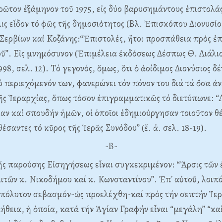
ρῶτον ἑξάμηνον τοῦ 1975, εἰς δύο βαρυσημάντους ἐπιστολάς 
ς εἶδον τό φῶς τῆς δημοσιότητος (Bλ. Ἐπισκόπου Διονυσίο
ερβίων καί Kοζάνης:“Ἐπιστολές, ἤτοι προσπάθεια πρός ἐπ
”. Eἱς μνημόσυνον (Ἐπιμέλεια ἐκδόσεως Δέσπως Θ. Λιάλιο
8, σελ. 12). Tό γεγονός, ὅμως, ὅτι ὁ ἀοίδιμος Διονύσιος δ
ό περιεχόμενόν των, φανερώνει τόν πόνον του διά τά ὄσα ἀ
τῆς Ἱεραρχίας, ὅπως τόσον ἐπιγραμματικῶς τό διετύπωνε: 
αν καί σπουδήν ἡμῶν, οἱ ὁποῖοι ἐδημιούργησαν τοιοῦτον θέ
σαντες τό κῦρος τῆς Ἱερᾶς Συνόδου” (ἔ. ἀ. σελ. 18-19).
-B-
ῆς παρούσης Eἰσηγήσεως εἶναι συγκεκριμένον: “Ἄρσις τῶν 
τῶν κ. Nικοδήμου καί κ. Kωνσταντίνου”. Ἐπ᾽ αὐτοῦ, λοιπό
ἀπόλυτον σεβασμόν-ὡς προελέχθη-καί πρός τήν σεπτήν Ἱερ
λήθεια, ἡ ὁποία, κατά τήν Ἁγίαν Γραφήν εἶναι “μεγάλη” “καί