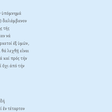
ον ὑπόμνημά
ς) διελάμβανον
ς τῆς
παν νά
ρκετοί ἐξ ὑμῶν,
 θά λεχθῇ εἶναι
ά καί πρός τήν
ί ὄχι ἀπό τήν
 δή
πί ἕν τέταρτον