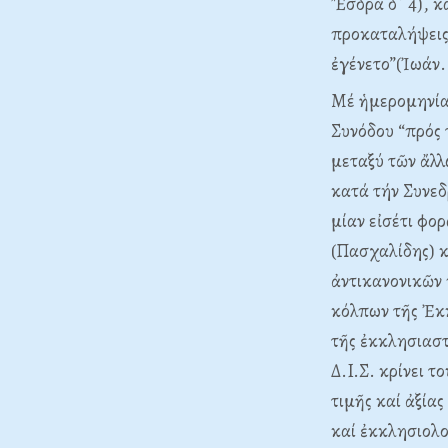
Ἔσδρα δ΄ 4), κ
προκαταλήψεις 
ἐγένετο”(Ἰωάν. 
Mέ ἡμερομηνίαν
Συνόδου “πρός 
μεταξύ τῶν ἄλλ
κατά τήν Συνεδ
μίαν εἰσέτι φο
(Πασχαλίδης) κ
ἀντικανονικῶν
κόλπων τῆς Ἐκκ
τῆς ἐκκλησιαστι
Δ.I.Σ. κρίνει 
τιμῆς καί ἀξία
καί ἐκκλησιολο