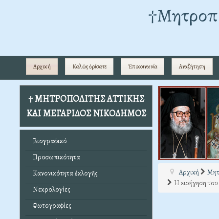
†Mητροπο
Αρχική
Καλῶς ὁρίσατε
Ἐπικοινωνία
Αναζήτηση
† ΜΗΤΡΟΠΟΛΙΤΗΣ ΑΤΤΙΚΗΣ
ΚΑΙ ΜΕΓΑΡΙΔΟΣ ΝΙΚΟΔΗΜΟΣ
Βιογραφικό
Προσωπικότητα
Αρχική
Μητ
Κανονικότητα ἐκλογῆς
Η εισήγηση του
Νεκρολογίες
Φωτογραφίες