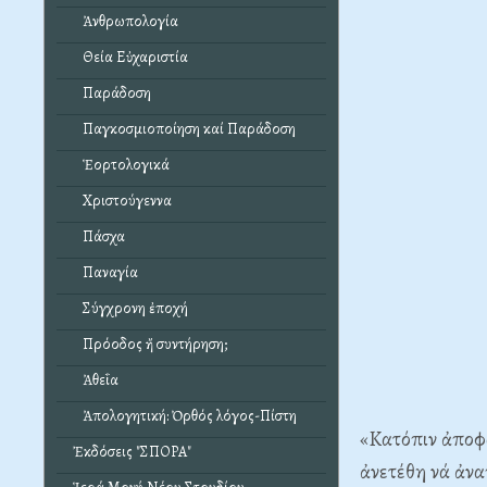
Ἀνθρωπολογία
Θεία Εὐχαριστία
Παράδοση
Παγκοσμιοποίηση καί Παράδοση
Ἑορτολογικά
Χριστούγεννα
Πάσχα
Παναγία
Σύγχρονη ἐποχή
Πρόοδος ἤ συντήρηση;
Ἀθεΐα
Ἀπολογητική: Ὀρθός λόγος-Πίστη
«Kατόπιν ἀποφά
Ἐκδόσεις "ΣΠΟΡΑ"
ἀνετέθη νά ἀνα