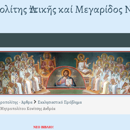
λίτης Ἀττικῆς καί Μεγαρίδος 
ροπολίτης - Άρθρα
Εκκλησιαστικό Πρόβλημα
 Μητροπολίτου Κονίτσης Ανδρέα
ΝΕΟ ΒΙΒΛΙΟ!