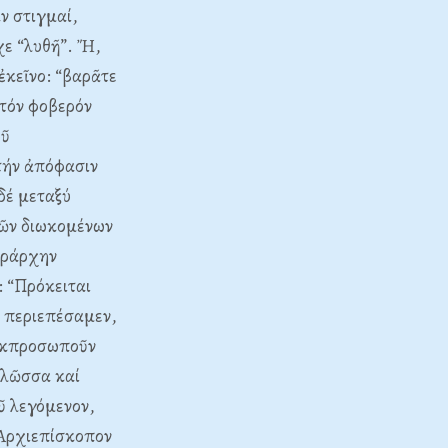
ν στιγμαί,
χε “λυθῆ”. Ἤ,
ἐκεῖνο: “βαρᾶτε
 τόν φοβερόν
οῦ
τήν ἀπόφασιν
 δέ μεταξύ
ῶν διωκομένων
εράρχην
: “Πρόκειται
ν περιεπέσαμεν,
 ἐκπροσωποῦν
 γλῶσσα καί
οῦ λεγόμενον,
 Ἀρχιεπίσκοπον