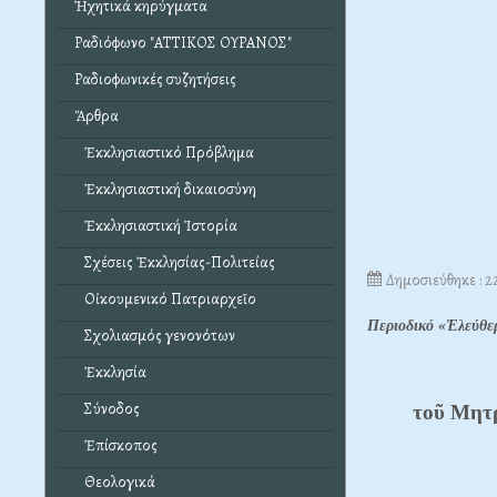
Ἠχητικά κηρύγματα
Ραδιόφωνο "ΑΤΤΙΚΟΣ ΟΥΡΑΝΟΣ"
Ραδιοφωνικές συζητήσεις
Ἄρθρα
Ἐκκλησιαστικό Πρόβλημα
Ἐκκλησιαστική δικαιοσύνη
Ἐκκλησιαστική Ἱστορία
Σχέσεις Ἐκκλησίας-Πολιτείας
Δημοσιεύθηκε : 2
Οἰκουμενικό Πατριαρχεῖο
Περιοδικό «Ἐλεύθε
Σχολιασμός γενονότων
Ἐκκλησία
Σύνοδος
τοῦ Μητρ
Ἐπίσκοπος
Θεολογικά