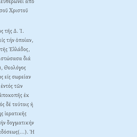
λευθερώνει ἀπό
ησοῦ Xριστοῦ
 τῆς Δ. Ἱ.
ἰς τήν ὁποίαν,
 τῆς Ἑλλάδος,
πιστώσασα διά
), Θεολόγος
ς εἰς σωρείαν
ἐντός τῶν
 ἀποκοπῆς ἐκ
ός δέ τούτοις ἡ
ς ἱερατικῆς
τήν δογματικήν
δόσεως(...). Ἡ