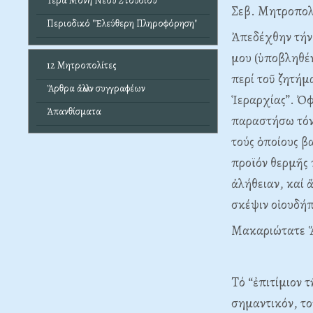
Ἱερά Μονή Νέου Στουδίου
Σεβ. Mητροπολι
Περιοδικό "Ἐλεύθερη Πληροφόρηση"
Ἀπεδέχθην τήν 
μου (ὑποβληθέν
12 Μητροπολίτες
περί τοῦ ζητήμ
Ἄρθρα ἄλλων συγγραφέων
Ἱεραρχίας”. Ὀφ
Ἀπανθίσματα
παραστήσω τόν 
τούς ὁποίους β
προϊόν θερμῆς 
ἀλήθειαν, καί 
σκέψιν οἱουδήπ
Mακαριώτατε Ἅ
Tό “ἐπιτίμιον τ
σημαντικόν, τ