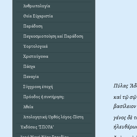
Ἀνθρωπολογία
Θεία Εὐχαριστία
Παράδοση
Παγκοσμιοποίηση καί Παράδοση
Ἑορτολογικά
Χριστούγεννα
Πάσχα
Παναγία
Πύλας Ἅδο
Σύγχρονη ἐποχή
καὶ τῷ σῷ
Πρόοδος ἤ συντήρηση;
βασίλειον
Ἀθεΐα
γένος δὲ 
Ἀπολογητική: Ὀρθός λόγος-Πίστη
ἠλευθέρω
Ἐκδόσεις "ΣΠΟΡΑ"