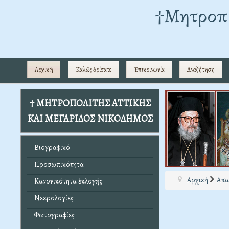
†Mητροπο
Αρχική
Καλῶς ὁρίσατε
Ἐπικοινωνία
Αναζήτηση
† ΜΗΤΡΟΠΟΛΙΤΗΣ ΑΤΤΙΚΗΣ
ΚΑΙ ΜΕΓΑΡΙΔΟΣ ΝΙΚΟΔΗΜΟΣ
Βιογραφικό
Προσωπικότητα
Αρχική
Απα
Κανονικότητα ἐκλογῆς
Νεκρολογίες
Φωτογραφίες