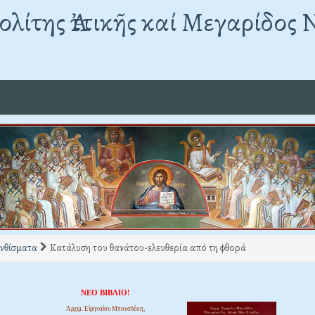
λίτης Ἀττικῆς καί Μεγαρίδος 
νθίσματα
Κατάλυση του θανάτου-ελευθερία από τη φθορά
ΝΕΟ ΒΙΒΛΙΟ!
Ἀρχιμ. Εἰρηναίου Μπουσδέκη,