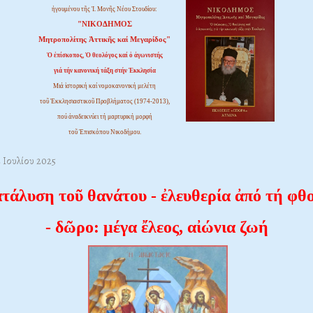
ἡγουμένου τῆς Ἱ. Μονῆς Νέου Στουδίου:
"ΝΙΚΟΔΗΜΟΣ
Μητροπολίτης Ἀττικῆς καί Μεγαρίδος"
Ὁ ἐπίσκοπος, Ὁ θεολόγος καί ὁ ἀγωνιστής
γιά τήν κανονική τάξη στήν Ἐκκλησία
Μιά ἱστορική καί νομοκανονική μελέτη
τοῦ Ἐκκλησιαστικοῦ Προβλήματος (1974-2013),
πού ἀναδεικνύει τή μαρτυρική μορφή
τοῦ Ἐπισκόπου Νικοδήμου.
2 Ιουλίου 2025
τάλυση τοῦ θανάτου - ἐλευθερία ἀπό τή φθ
- δῶρο: μέγα ἔλεος, αἰώνια ζωή