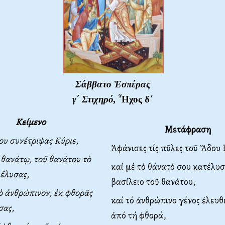
Σάββατο Ἑσπέρας
γ΄ Στιχηρό,
Ἦχος δ΄
Κείμενο
Μετάφραση
υ συνέτριψας Κύριε,
Ἀφάνισες τίς πῦλες τοῦ Ἅδου 
 θανάτῳ, τοῦ θανάτου τὸ
καί μέ τό θάνατό σου κατέλυσ
 ἔλυσας,
βασίλειο τοῦ θανάτου,
τὸ ἀνθρώπινον, ἐκ φθορᾶς
καί τό ἀνθρώπινο γένος ἐλευ
σας,
ἀπό τή φθορά,