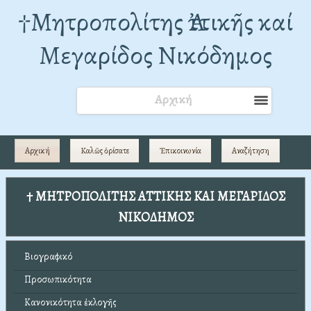
†Mητροπολίτης Ἀττικῆς καί
Μεγαρίδος Νικόδημος
Αρχική
Αρχική
Καλῶς ὁρίσατε
Ἐπικοινωνία
Αναζήτηση
† ΜΗΤΡΟΠΟΛΙΤΗΣ ΑΤΤΙΚΗΣ ΚΑΙ ΜΕΓΑΡΙΔΟΣ
ΝΙΚΟΔΗΜΟΣ
Βιογραφικό
Προσωπικότητα
Κανονικότητα ἐκλογῆς