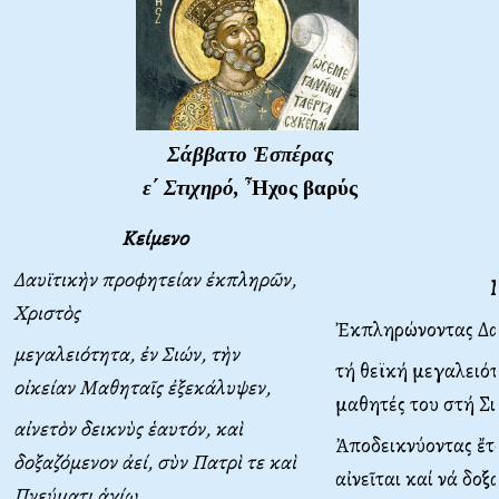
Σάββατο Ἑσπέρας
ε΄ Στιχηρό,
Ἦχος βαρύς
Κείμενο
Δαυϊτικὴν προφητείαν ἐκπληρῶν,
Χριστὸς
Ἐκπληρώνοντας Δαυ
μεγαλειότητα, ἐν Σιών, τὴν
τή θεϊκή μεγαλειό
οἰκείαν Μαθηταῖς ἐξεκάλυψεν,
μαθητές του στή Σι
αἰνετὸν δεικνὺς ἑαυτόν, καὶ
Ἀποδεικνύοντας ἔτσ
δοξαζόμενον ἀεί, σὺν Πατρὶ τε καὶ
αἰνεῖται καί νά δο
Πνεύματι ἁγίῳ,