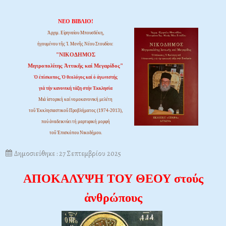
ΝΕΟ ΒΙΒΛΙΟ!
Ἀρχιμ. Εἰρηναίου Μπουσδέκη,
ἡγουμένου τῆς Ἱ. Μονῆς Νέου Στουδίου:
"ΝΙΚΟΔΗΜΟΣ
Μητροπολίτης Ἀττικῆς καί Μεγαρίδος"
Ὁ ἐπίσκοπος, Ὁ θεολόγος καί ὁ ἀγωνιστής
γιά τήν κανονική τάξη στήν Ἐκκλησία
Μιά ἱστορική καί νομοκανονική μελέτη
τοῦ Ἐκκλησιαστικοῦ Προβλήματος (1974-2013),
πού ἀναδεικνύει τή μαρτυρική μορφή
τοῦ Ἐπισκόπου Νικοδήμου.
Δημοσιεύθηκε : 27 Σεπτεμβρίου 2025
ΑΠΟΚΑΛΥΨΗ ΤΟΥ ΘΕΟΥ στούς
ἀνθρώπους