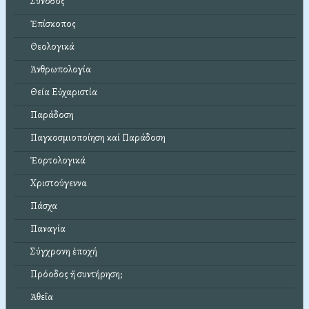
Σύνοδος
Ἐπίσκοπος
Θεολογικά
Ἀνθρωπολογία
Θεία Εὐχαριστία
Παράδοση
Παγκοσμιοποίηση καί Παράδοση
Ἑορτολογικά
Χριστούγεννα
Πάσχα
Παναγία
Σύγχρονη ἐποχή
Πρόοδος ἤ συντήρηση;
Ἀθεΐα