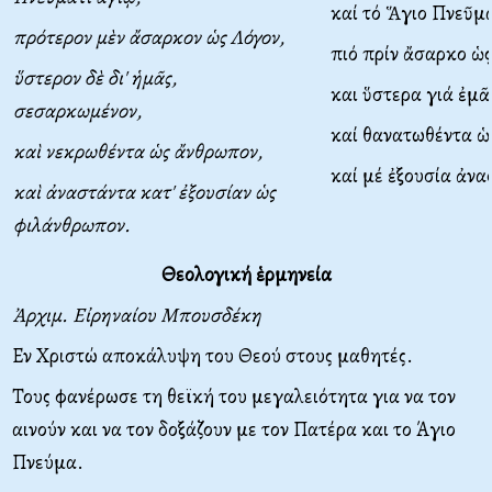
καί τό Ἅγιο Πνεῦμ
πρότερον μὲν ἄσαρκον ὡς Λόγον,
πιό πρίν ἄσαρκο ὡς
ὕστερον δὲ δι' ἡμᾶς,
και ὕστερα γιά ἐμ
σεσαρκωμένον,
καί θανατωθέντα ὡ
καὶ νεκρωθέντα ὡς ἄνθρωπον,
καί μέ ἐξουσία ἀν
καὶ ἀναστάντα κατ' ἐξουσίαν ὡς
φιλάνθρωπον.
Θεολογική ἑρμηνεία
Ἀρχιμ. Εἰρηναίου Μπουσδέκη
Εν Χριστώ αποκάλυψη του Θεού στους μαθητές.
Τους φανέρωσε τη θεϊκή του μεγαλειότητα για να τον
αινούν και να τον δοξάζουν με τον Πατέρα και το Άγιο
Πνεύμα.