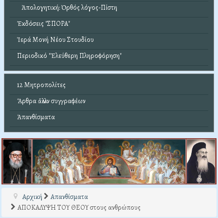
Ἀπολογητική: Ὀρθός λόγος-Πίστη
Ἐκδόσεις "ΣΠΟΡΑ"
Ἱερά Μονή Νέου Στουδίου
Περιοδικό "Ἐλεύθερη Πληροφόρηση"
12 Μητροπολίτες
Ἄρθρα ἄλλων συγγραφέων
Ἀπανθίσματα
Αρχική
Απανθίσματα
ΑΠΟΚΑΛΥΨΗ ΤΟΥ ΘΕΟΥ στους ανθρώπους