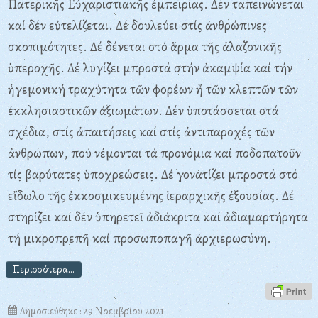
Πατερικῆς Eὐχαριστιακῆς ἐμπειρίας. Δέν ταπεινώνεται
καί δέν εὐτελίζεται. Δέ δουλεύει στίς ἀνθρώπινες
σκοπιμότητες. Δέ δένεται στό ἅρμα τῆς ἀλαζονικῆς
ὑπεροχῆς. Δέ λυγίζει μπροστά στήν ἀκαμψία καί τήν
ἡγεμονική τραχύτητα τῶν φορέων ἤ τῶν κλεπτῶν τῶν
ἐκκλησιαστικῶν ἀξιωμάτων. Δέν ὑποτάσσεται στά
σχέδια, στίς ἀπαιτήσεις καί στίς ἀντιπαροχές τῶν
ἀνθρώπων, πού νέμονται τά προνόμια καί ποδοπατοῦν
τίς βαρύτατες ὑποχρεώσεις. Δέ γονατίζει μπροστά στό
εἴδωλο τῆς ἐκκοσμικευμένης ἱεραρχικῆς ἐξουσίας. Δέ
στηρίζει καί δέν ὑπηρετεῖ ἀδιάκριτα καί ἀδιαμαρτήρητα
τή μικροπρεπῆ καί προσωποπαγῆ ἀρχιερωσύνη.
Περισσότερα...
Δημοσιεύθηκε : 29 Νοεμβρίου 2021