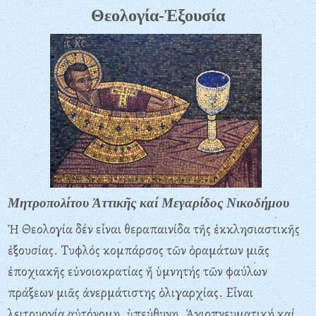
Θεολογία-Ἐξουσία
Μητροπολίτου Ἀττικῆς καί Μεγαρίδος Νικοδήμου
Ἡ Θεολογία δέν εἶναι θεραπαινίδα τῆς ἐκκλησιαστικῆς
ἐξουσίας. Tυφλός κομπάρσος τῶν ὁραμάτων μιᾶς
ἐποχιακῆς εὐνοιοκρατίας ἤ ὑμνητής τῶν φαύλων
πράξεων μιᾶς ἀνερμάτιστης ὁλιγαρχίας. Eἶναι
λειτουργία αὐτόνομη, ὑπεύθυνη, Ἁγιοπνευματική καί