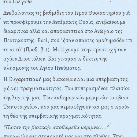
του Γολγοθά.
Ανεβαίνοντας τις βαθμίδες του Ιερού Θυσιαστηρίου γιά
να προσφέρουμε την Αναίμακτη Θυσία, ανεβαίνουμε
διακριτικά αλλά και αποφασιστικά στο Ανώγαιο της
Πεντηκοστής. Εκεί, πού "ήσαν άπαντες ομοθυμαδόν επί
το αυτό" (Πραξ. β' 1). Μετέχουμε στην προσευχή των
αγίων Αποστόλων. Και γινόμαστε δέκτες της
πλησμονής του Αγίου Πνεύματος.
Η Ευχαριστιακή μας διακονία είναι μιά υπέρβαση της
γήινης πραγματικότητας. Του πεπερασμένου πλαισίου
της λογικής μας. Των καθημερινών μεριμνών του βίου.
Των στοιχείων, που μας περισφίγγουν και μας στερούν
τη θέα της υπερβατικής πραγματικότητας.
"Πάσαν την βιοτικήν αποθώμεθα μέριμναν..."
παραγγέλουμε στον εαυτό μας και στο πλήθος. Στην