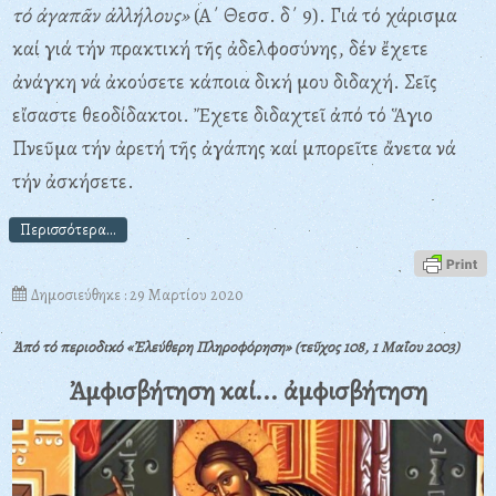
τό ἀγαπᾶν ἀλλήλους»
(A΄ Θεσσ. δ΄ 9). Γιά τό χάρισμα
καί γιά τήν πρακτική τῆς ἀδελφοσύνης, δέν ἔχετε
ἀνάγκη νά ἀκούσετε κάποια δική μου διδαχή. Σεῖς
εἴσαστε θεοδίδακτοι. Ἔχετε διδαχτεῖ ἀπό τό Ἅγιο
Πνεῦμα τήν ἀρετή τῆς ἀγάπης καί μπορεῖτε ἄνετα νά
τήν ἀσκήσετε.
Περισσότερα...
Δημοσιεύθηκε : 29 Μαρτίου 2020
Ἀπό τό περιοδικό «Ἐλεύθερη Πληροφόρηση» (τεῦχος 108, 1 Μαΐου 2003)
Ἀμφισβήτηση καί... ἀμφισβήτηση