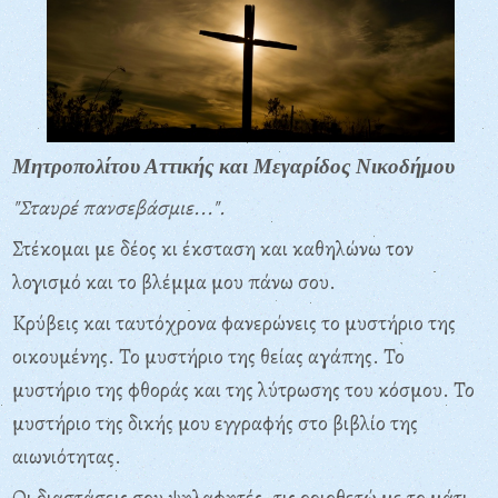
Μητροπολίτου Αττικής και Μεγαρίδος Νικοδήμου
"Σταυρέ πανσεβάσμιε...".
Στέκομαι με δέος κι έκσταση και καθηλώνω τον
λογισμό και το βλέμμα
μου πάνω σου.
Κρύβεις και ταυτόχρονα φανερώνεις το μυστήριο της
οικουμένης. Το
μυστήριο της θείας αγάπης. Το
μυστήριο της φθοράς και της λύτρωσης του
κόσμου. Το
μυστήριο της δικής μου εγγραφής στο βιβλίο της
αιωνιότητας.
Οι διαστάσεις σου ψηλαφητές, τις οριοθετώ με το μάτι