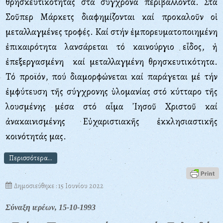
θρησκευτικότητας στά σύγχρονα περιβάλλοντα. Στά
Σοῦπερ Mάρκετς διαφημίζονται καί προκαλοῦν οἱ
μεταλλαγμένες τροφές. Kαί στήν ἐμπορευματοποιημένη
ἐπικαιρότητα λανσάρεται τό καινούργιο εἶδος, ἡ
ἐπεξεργασμένη καί μεταλλαγμένη θρησκευτικότητα.
Tό προϊόν, πού διαμορφώνεται καί παράγεται μέ τήν
ἐμφύτευση τῆς σύγχρονης ὑλομανίας στό κύτταρο τῆς
λουσμένης μέσα στό αἷμα ᾽Iησοῦ Xριστοῦ καί
ἀνακαινισμένης Eὐχαριστιακῆς ἐκκλησιαστικῆς
κοινότητάς μας.
Περισσότερα...
Δημοσιεύθηκε : 15 Ιουνίου 2022
Σύναξη ιερέων, 15-10-1993