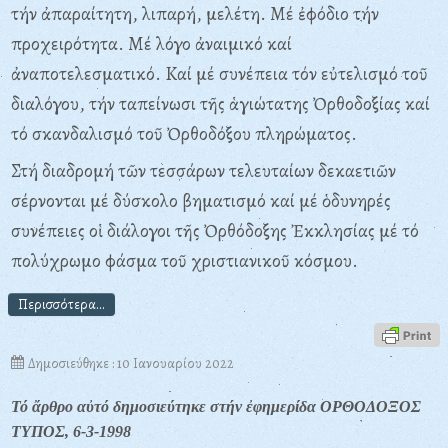
τήν ἀπαραίτητη, λιπαρή, μελέτη. Mέ ἐφόδιο τήν
προχειρότητα. Mέ λόγο ἀναιμικό καί
ἀναποτελεσματικό. Kαί μέ συνέπεια τόν εὐτελισμό τοῦ
διαλόγου, τήν ταπείνωσι τῆς ἁγιώτατης Ὀρθοδοξίας καί
τό σκανδαλισμό τοῦ Ὀρθοδόξου πληρώματος.
Στή διαδρομή τῶν τεσσάρων τελευταίων δεκαετιῶν
σέρνονται μέ δύσκολο βηματισμό καί μέ ὁδυνηρές
συνέπειες οἱ διάλογοι τῆς Ὀρθόδοξης Ἐκκλησίας μέ τό
πολύχρωμο φάσμα τοῦ χριστιανικοῦ κόσμου.
Περισσότερα...
Δημοσιεύθηκε : 10 Ιανουαρίου 2022
Τό ἄρθρο αὐτό δημοσιεύτηκε στήν ἐφημερίδα ΟΡΘΟΔΟΞΟΣ
ΤΥΠΟΣ, 6-3-1998