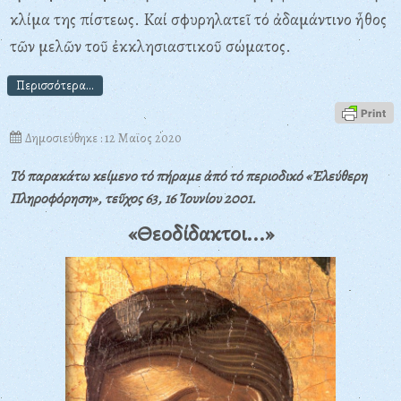
κλίμα της πίστεως. Kαί σφυρηλατεῖ τό ἀδαμάντινο ἦθος
τῶν μελῶν τοῦ ἐκκλησιαστικοῦ σώματος.
Περισσότερα...
Δημοσιεύθηκε : 12 Μαϊος 2020
Τό παρακάτω κείμενο τό πήραμε ἀπό τό περιοδικό «Ἐλεύθερη
Πληροφόρηση», τεῦχος 63, 16 Ἰουνίου 2001.
«Θεοδίδακτοι...»