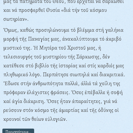
μας τά πατήματα τοῦ Θεοῦ, πού ἔρχεται νά σαρκωθεῖ
και νά προσφερθεῖ Θυσία «διά τήν τοῦ κόσμου
σωτηρίαν».
Ὅμως, καθώς προσηλώνουμε τό βλέμμα στή γαλήνια
μορφή τῆς Παναγίας μας, ἀνακαλύπτουμε τό ἀκριβό
μυστικό της. Ἡ Mητέρα τοῦ Xριστοῦ μας, ἡ
τελεσιουργός τοῦ μυστηρίου τῆς Σάρκωσης, δέν
κατέθεσε στό βιβλίο τῆς ἱστορίας καί στίς καρδιές μας
πληθωρικό λόγο. Περπάτησε σιωπηλά καί διακριτικά.
Ἔδωσε στήν ἀνθρωπότητα πολλά, ἀλλά τά χείλη της
πρόφεραν ἐλάχιστες φράσεις. Ὅσες ἐπέβαλλε ἡ σοφή
καί ἁγία διάκριση. Ὅσες ἦταν ἀπαραίτητες, γιά νά
ρεύσουν στόν κόσμο τῆς ἁμαρτίας καί τῆς ὀδύνης οἱ
κρουνοί τῶν θείων εὐλογιῶν.
Περισσότερα...