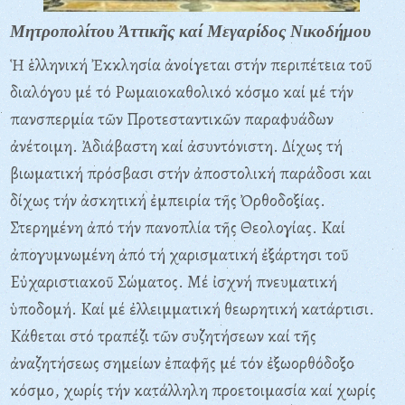
Μητροπολίτου Ἀττικῆς καί Μεγαρίδος Νικοδήμου
Ἡ ἑλληνική Ἐκκλησία ἀνοίγεται στήν περιπέτεια τοῦ
διαλόγου μέ τό Pωμαιοκαθολικό κόσμο καί μέ τήν
πανσπερμία τῶν Προτεσταντικῶν παραφυάδων
ἀνέτοιμη. Ἀδιάβαστη καί ἀσυντόνιστη. Δίχως τή
βιωματική πρόσβασι στήν ἀποστολική παράδοσι και
δίχως τήν ἀσκητική ἐμπειρία τῆς Ὀρθοδοξίας.
Στερημένη ἀπό τήν πανοπλία τῆς Θεολογίας. Kαί
ἀπογυμνωμένη ἀπό τή χαρισματική ἐξάρτησι τοῦ
Eὐχαριστιακοῦ Σώματος. Mέ ἰσχνή πνευματική
ὑποδομή. Kαί μέ ἐλλειμματική θεωρητική κατάρτισι.
Kάθεται στό τραπέζι τῶν συζητήσεων καί τῆς
ἀναζητήσεως σημείων ἐπαφῆς μέ τόν ἐξωορθόδοξο
κόσμο, χωρίς τήν κατάλληλη προετοιμασία καί χωρίς