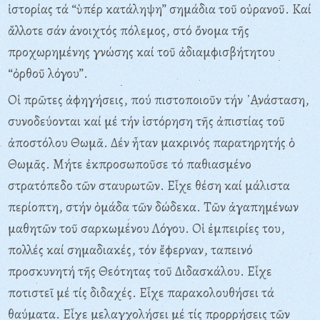
ἱστορίας τά “ὑπέρ κατάληψη” σημάδια τοῦ οὐρανοῦ. Καί
ἄλλοτε σάν ἀνοιχτός πόλεμος, στό ὄνομα τῆς
προχωρημένης γνώσης καί τοῦ ἀδιαμφισβήτητου
“ὀρθοῦ λόγου”.
Οἱ πρῶτες ἀφηγήσεις, πού πιστοποιοῦν τήν ᾿Ανάσταση,
συνοδεύονται καί μέ τήν ἱστόρηση τῆς ἀπιστίας τοῦ
ἀποστόλου Θωμᾶ. Δέν ἦταν μακρινός παρατηρητής ὁ
Θωμᾶς. Μήτε ἐκπροσωποῦσε τό παθιασμένο
στρατόπεδο τῶν σταυρωτῶν. Εἶχε θέση καί μάλιστα
περίοπτη, στήν ὁμάδα τῶν δώδεκα. Τῶν ἀγαπημένων
μαθητῶν τοῦ σαρκωμένου Λόγου. Οἱ ἐμπειρίες του,
πολλές καί σημαδιακές, τόν ἔφερναν, ταπεινό
προσκυνητή τῆς Θεότητας τοῦ Διδασκάλου. Εἶχε
ποτιστεῖ μέ τίς διδαχές. Εἶχε παρακολουθήσει τά
θαύματα. Εἶχε μελαγχολήσει μέ τίς προρρήσεις τῶν