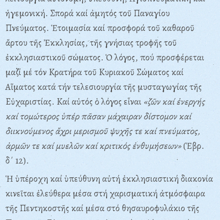
ἡγεμονική. Σπορά καί ἀμητός τοῦ Παναγίου
Πνεύματος. Ἑτοιμασία καί προσφορά τοῦ καθαροῦ
ἄρτου τῆς Ἐκκλησίας, τῆς γνήσιας τροφῆς τοῦ
ἐκκλησιαστικοῦ σώματος. Ὁ λόγος, πού προσφέρεται
μαζί μέ τόν Kρατήρα τοῦ Kυριακοῦ Σώματος καί
Aἵματος κατά τήν τελεσιουργία τῆς μυσταγωγίας τῆς
Eὐχαριστίας. Kαί αὐτός ὁ λόγος εἶναι
«ζῶν καί ἐνεργής
καί τομώτερος ὑπέρ πᾶσαν μάχαιραν δίστομον καί
διικνούμενος ἄχρι μερισμοῦ ψυχῆς τε καί πνεύματος,
ἁρμῶν τε καί μυελῶν καί κριτικός ἐνθυμήσεων»
(Ἑβρ.
δ΄ 12).
Ἡ ὑπέροχη καί ὑπεύθυνη αὐτή ἐκκλησιαστική διακονία
κινεῖται ἐλεύθερα μέσα στή χαρισματική ἀτμόσφαιρα
τῆς Πεντηκοστῆς καί μέσα στό θησαυροφυλάκιο τῆς