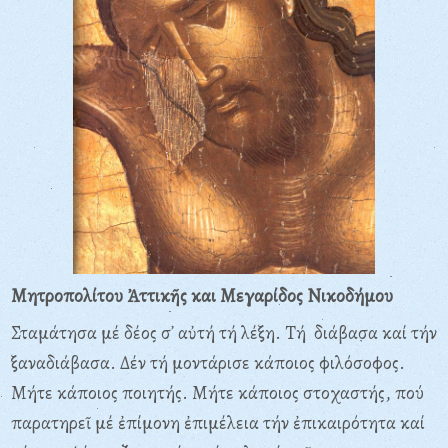
Μητροπολίτου Ἀττικῆς και Μεγαρίδος Νικοδήμου
Σταμάτησα μέ δέος σ᾽ αὐτή τή λέξη. Tή διάβασα καί τήν
ξαναδιάβασα. Δέν τή μοντάρισε κάποιος φιλόσοφος.
Mήτε κάποιος ποιητής. Mήτε κάποιος στοχαστής, πού
παρατηρεῖ μέ ἐπίμονη ἐπιμέλεια τήν ἐπικαιρότητα καί