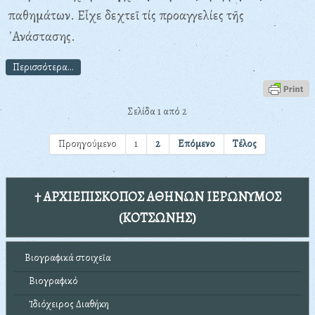
παθημάτων. Εἶχε δεχτεῖ τίς προαγγελίες τῆς
᾿Ανάστασης.
Περισσότερα...
Σελίδα 1 από 2
Προηγούμενο
1
2
Επόμενο
Τέλος
† ΑΡΧΙΕΠΙΣΚΟΠΟΣ ΑΘΗΝΩΝ ΙΕΡΩΝΥΜΟΣ
(ΚΟΤΣΩΝΗΣ)
Βιογραφικά στοιχεῖα
Βιογραφικό
Ἰδιόχειρος Διαθήκη