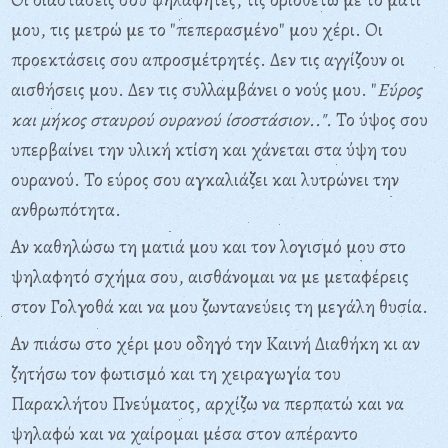
μου, τις μετρώ
με το "πεπερασμένο" μου χέρι. Οι
προεκτάσεις σου απροσμέτρητές. Δεν τις
αγγίζουν οι
αισθήσεις μου. Δεν τις συλλαμβάνει ο νούς μου. "
Εύρος
και μήκος σταυρού ουρανού ίσοστάσιον..".
Το ύψος σου
υπερβαίνει την υλική
κτίση και χάνεται στα ύψη του
ουρανού. Το εύρος σου αγκαλιάζει και
λυτρώνει την
ανθρωπότητα.
Αν καθηλώσω τη ματιά μου και τον λογισμό μου στο
ψηλαφητό σχήμα
σου, αισθάνομαι να με μεταφέρεις
στον Γολγοθά και να μου ζωντανεύεις τη
μεγάλη θυσία.
Αν πιάσω στο χέρι μου οδηγό την Καινή Διαθήκη κι αν
ζητήσω τον
φωτισμό και τη χειραγωγία του
Παρακλήτου Πνεύματος, αρχίζω να
περπατώ και να
ψηλαφώ και να χαίρομαι μέσα στον απέραντο