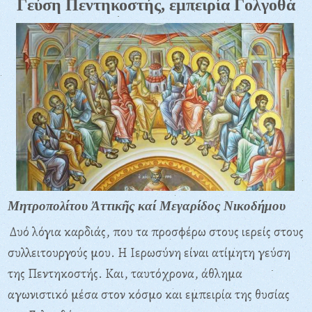
Γεύση Πεντηκοστής, εμπειρία Γολγοθά
Μητροπολίτου Ἀττικῆς καί Μεγαρίδος Νικοδήμου
Δυό λόγια καρδιάς, που τα προσφέρω στους ιερείς στους
συλλειτουργούς μου. Η Ιερωσύνη είναι ατίμητη γεύση
της Πεντηκοστής. Και, ταυτόχρονα, άθλημα
αγωνιστικό μέσα στον κόσμο και εμπειρία της θυσίας