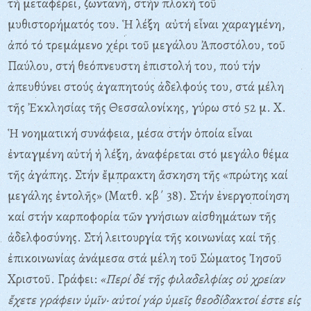
τή μεταφέρει, ζωντανή, στήν πλοκή τοῦ
μυθιστορήματός του. Ἡ λέξη αὐτή εἶναι χαραγμένη,
ἀπό τό τρεμάμενο χέρι τοῦ μεγάλου Ἀποστόλου, τοῦ
Παύλου, στή θεόπνευστη ἐπιστολή του, πού τήν
ἀπευθύνει στούς ἀγαπητούς ἀδελφούς του, στά μέλη
τῆς Ἐκκλησίας τῆς Θεσσαλονίκης, γύρω στό 52 μ. X.
Ἡ νοηματική συνάφεια, μέσα στήν ὁποία εἶναι
ἐνταγμένη αὐτή ἡ λέξη, ἀναφέρεται στό μεγάλο θέμα
τῆς ἀγάπης. Στήν ἔμπρακτη ἄσκηση τῆς «πρώτης καί
μεγάλης ἐντολῆς» (Mατθ. κβ΄ 38). Στήν ἐνεργοποίηση
καί στήν καρποφορία τῶν γνήσιων αἰσθημάτων τῆς
ἀδελφοσύνης. Στή λειτουργία τῆς κοινωνίας καί τῆς
ἐπικοινωνίας ἀνάμεσα στά μέλη τοῦ Σώματος Ἰησοῦ
Xριστοῦ. Γράφει:
«Περί δέ τῆς φιλαδελφίας οὐ χρείαν
ἔχετε γράφειν ὑμῖν· αὐτοί γάρ ὑμεῖς θεοδίδακτοί ἐστε εἰς