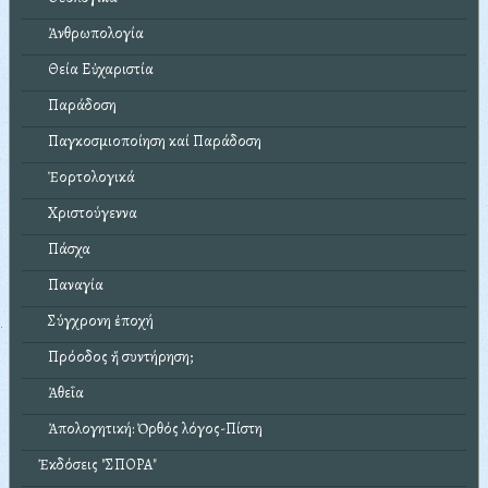
Ἀνθρωπολογία
Θεία Εὐχαριστία
Παράδοση
Παγκοσμιοποίηση καί Παράδοση
Ἑορτολογικά
Χριστούγεννα
Πάσχα
Παναγία
Σύγχρονη ἐποχή
Πρόοδος ἤ συντήρηση;
Ἀθεΐα
Ἀπολογητική: Ὀρθός λόγος-Πίστη
Ἐκδόσεις "ΣΠΟΡΑ"