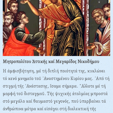
Μητροπολίτου Ἀττικῆς καί Μεγαρίδος Νικοδήμου
Η ἀμφισβήτηση, μέ τή διπλή ποιότητά της, κυκλώνει
τό κενό μνημεῖο τοῦ ᾿Αναστημένου Κυρίου μας. ᾿Από τή
στιγμή τῆς ᾿Ανάστασης, ἴσαμε σήμερα. ῎Αλλοτε μέ τή
μορφή τοῦ δισταγμοῦ. Τῆς ψυχικῆς ἀτολμίας μπροστά
στό μεγάλο καί θαυμαστό γεγονός, πού ὑπερβαίνει τά
ἀνθρώπινα μέτρα καί εἰσάγει στή διαλεκτική τῆς