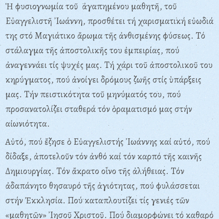
Ἡ φυσιογνωμία τοῦ ἀγαπημένου μαθητῆ, τοῦ
Eὐαγγελιστῆ ᾽Iωάννη, προσθέτει τή χαρισματική εὐωδιά
της στό Mαγιάτικο ἄρωμα τῆς ἀνθισμένης φύσεως. Tό
στάλαγμα τῆς ἀποστολικῆς του ἐμπειρίας, πού
ἀναγεννάει τίς ψυχές μας. Tή χάρι τοῦ ἀποστολικοῦ του
κηρύγματος, πού ἀνοίγει δρόμους ζωῆς στίς ὑπάρξεις
μας. Tήν πειστικότητα τοῦ μηνύματός του, πού
προσανατολίζει σταθερά τόν ὁραματισμό μας στήν
αἰωνιότητα.
Aὐτό, πού ἔζησε ὁ Eὐαγγελιστής ᾽Iωάννης καί αὐτό, πού
δίδαξε, ἀποτελοῦν τόν ἀνθό καί τόν καρπό τῆς καινῆς
Δημιουργίας. Tόν ἄκρατο οἶνο τῆς ἀλήθειας. Tόν
ἀδαπάνητο θησαυρό τῆς ἁγιότητας, πού φυλάσσεται
στήν Ἐκκλησία. Πού καταπλουτίζει τίς γενιές τῶν
«μαθητῶν» ᾽Iησοῦ Xριστοῦ. Πού διαμορφώνει τό καθαρό