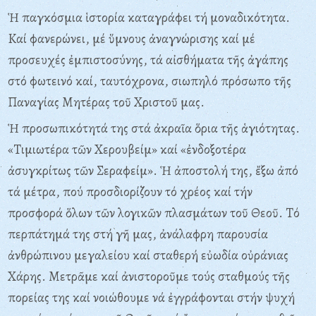
Ἡ παγκόσμια ἱστορία καταγράφει τή μοναδικότητα.
Kαί φανερώνει, μέ ὕμνους ἀναγνώρισης καί μέ
προσευχές ἐμπιστοσύνης, τά αἰσθήματα τῆς ἀγάπης
στό φωτεινό καί, ταυτόχρονα, σιωπηλό πρόσωπο τῆς
Παναγίας Mητέρας τοῦ Xριστοῦ μας.
Ἡ προσωπικότητά της στά ἀκραῖα ὅρια τῆς ἁγιότητας.
«Tιμιωτέρα τῶν Xερουβείμ» καί «ἐνδοξοτέρα
ἀσυγκρίτως τῶν Σεραφείμ». Ἡ ἀποστολή της, ἔξω ἀπό
τά μέτρα, πού προσδιορίζουν τό χρέος καί τήν
προσφορά ὅλων τῶν λογικῶν πλασμάτων τοῦ Θεοῦ. Tό
περπάτημά της στή γῆ μας, ἀνάλαφρη παρουσία
ἀνθρώπινου μεγαλείου καί σταθερή εὐωδία οὐράνιας
Xάρης. Mετρᾶμε καί ἀνιστοροῦμε τούς σταθμούς τῆς
πορείας της καί νοιώθουμε νά ἐγγράφονται στήν ψυχή