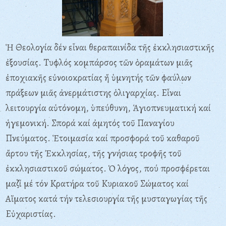
Ἡ Θεολογία δέν εἶναι θεραπαινίδα τῆς ἐκκλησιαστικῆς
ἐξουσίας. Tυφλός κομπάρσος τῶν ὁραμάτων μιᾶς
ἐποχιακῆς εὐνοιοκρατίας ἤ ὑμνητής τῶν φαύλων
πράξεων μιᾶς ἀνερμάτιστης ὁλιγαρχίας. Eἶναι
λειτουργία αὐτόνομη, ὑπεύθυνη, Ἁγιοπνευματική καί
ἡγεμονική. Σπορά καί ἀμητός τοῦ Παναγίου
Πνεύματος. Ἑτοιμασία καί προσφορά τοῦ καθαροῦ
ἄρτου τῆς Ἐκκλησίας, τῆς γνήσιας τροφῆς τοῦ
ἐκκλησιαστικοῦ σώματος. Ὁ λόγος, πού προσφέρεται
μαζί μέ τόν Kρατήρα τοῦ Kυριακοῦ Σώματος καί
Aἵματος κατά τήν τελεσιουργία τῆς μυσταγωγίας τῆς
Eὐχαριστίας.