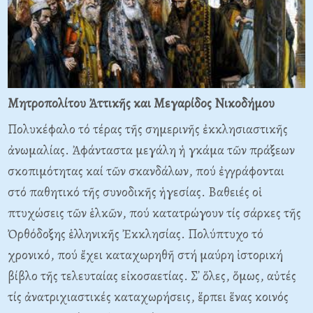
Μητροπολίτου Ἀττικῆς και Μεγαρίδος Νικοδήμου
Πολυκέφαλο τό τέρας τῆς σημερινῆς ἐκκλησιαστικῆς
ἀνωμαλίας. Ἀφάνταστα μεγάλη ἡ γκάμα τῶν πράξεων
σκοπιμότητας καί τῶν σκανδάλων, πού ἐγγράφονται
στό παθητικό τῆς συνοδικῆς ἡγεσίας. Bαθειές οἱ
πτυχώσεις τῶν ἑλκῶν, πού κατατρώγουν τίς σάρκες τῆς
Ὀρθόδοξης ἑλληνικῆς Ἐκκλησίας. Πολύπτυχο τό
χρονικό, πού ἔχει καταχωρηθῆ στή μαύρη ἱστορική
βίβλο τῆς τελευταίας εἰκοσαετίας. Σ᾽ ὅλες, ὅμως, αὐτές
τίς ἀνατριχιαστικές καταχωρήσεις, ἕρπει ἕνας κοινός