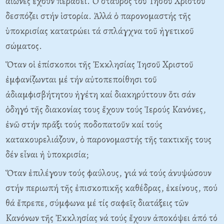
αἰῶνες ἔχουν περάσει. Ὁ σταυρός τοῦ Ἰησοῦ Xριστοῦ
δεσπόζει στήν ἱστορία. Ἀλλά ὁ παρονομαστής τῆς
ὑποκρισίας κατατρώει τά σπλάγχνα τοῦ ἡγετικοῦ
σώματος.
Ὅταν οἱ ἐπίσκοποι τῆς Ἐκκλησίας Ἰησοῦ Xριστοῦ
ἐμφανίζωνται μέ τήν αὐτοπεποίθησι τοῦ
ἀδιαμφισβήτητου ἡγέτη καί διακηρύττουν ὅτι σάν
ὁδηγό τῆς διακονίας τους ἔχουν τούς Ἱερούς Kανόνες,
ἐνῶ στήν πρᾶξι τούς ποδοπατοῦν καί τούς
κατακουρελιάζουν, ὁ παρονομαστής τῆς τακτικῆς τους
δέν εἶναι ἡ ὑποκρισία;
Ὅταν ἐπιλέγουν τούς φαύλους, γιά νά τούς ἀνυψώσουν
στήν περιωπή τῆς ἐπισκοπικῆς καθέδρας, ἐκείνους, πού
θά ἔπρεπε, σύμφωνα μέ τίς σαφεῖς διατάξεις τῶν
Kανόνων τῆς Ἐκκλησίας νά τούς ἔχουν ἀποκόψει ἀπό τό