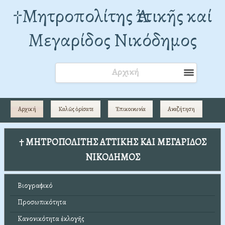
†Mητροπολίτης Ἀττικῆς καί
Μεγαρίδος Νικόδημος
Αρχική
Αρχική
Καλῶς ὁρίσατε
Ἐπικοινωνία
Αναζήτηση
† ΜΗΤΡΟΠΟΛΙΤΗΣ ΑΤΤΙΚΗΣ ΚΑΙ ΜΕΓΑΡΙΔΟΣ
ΝΙΚΟΔΗΜΟΣ
Βιογραφικό
Προσωπικότητα
Κανονικότητα ἐκλογῆς