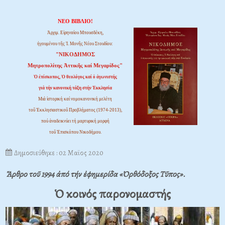
ΝΕΟ ΒΙΒΛΙΟ!
Ἀρχιμ. Εἰρηναίου Μπουσδέκη,
ἡγουμένου τῆς Ἱ. Μονῆς Νέου Στουδίου:
"ΝΙΚΟΔΗΜΟΣ
Μητροπολίτης Ἀττικῆς καί Μεγαρίδος"
Ὁ ἐπίσκοπος, Ὁ θεολόγος καί ὁ ἀγωνιστής
γιά τήν κανονική τάξη στήν Ἐκκλησία
Μιά ἱστορική καί νομοκανονική μελέτη
τοῦ Ἐκκλησιαστικοῦ Προβλήματος (1974-2013),
πού ἀναδεικνύει τή μαρτυρική μορφή
τοῦ Ἐπισκόπου Νικοδήμου.
Δημοσιεύθηκε : 02 Μαϊος 2020
Ἄρθρο τοῦ 1994 ἀπό τήν ἐφημερίδα «Ὀρθόδοξος Τῦπος».
Ὁ κοινός παρονομαστής