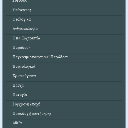
Σύνοδος
Ἐπίσκοπος
Θεολογικά
Ἀνθρωπολογία
Θεία Εὐχαριστία
Παράδοση
Παγκοσμιοποίηση καί Παράδοση
Ἑορτολογικά
Χριστούγεννα
Πάσχα
Παναγία
Σύγχρονη ἐποχή
Πρόοδος ἤ συντήρηση;
Ἀθεΐα