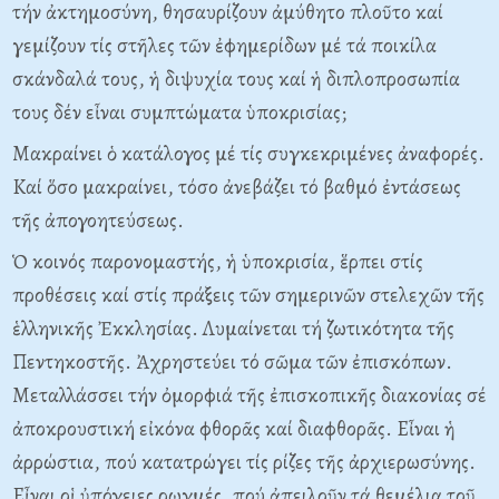
τήν ἀκτημοσύνη, θησαυρίζουν ἀμύθητο πλοῦτο καί
γεμίζουν τίς στῆλες τῶν ἐφημερίδων μέ τά ποικίλα
σκάνδαλά τους, ἡ διψυχία τους καί ἡ διπλοπροσωπία
τους δέν εἶναι συμπτώματα ὑποκρισίας;
Mακραίνει ὁ κατάλογος μέ τίς συγκεκριμένες ἀναφορές.
Kαί ὅσο μακραίνει, τόσο ἀνεβάζει τό βαθμό ἐντάσεως
τῆς ἀπογοητεύσεως.
Ὁ κοινός παρονομαστής, ἡ ὑποκρισία, ἕρπει στίς
προθέσεις καί στίς πράξεις τῶν σημερινῶν στελεχῶν τῆς
ἑλληνικῆς Ἐκκλησίας. Λυμαίνεται τή ζωτικότητα τῆς
Πεντηκοστῆς. Ἀχρηστεύει τό σῶμα τῶν ἐπισκόπων.
Mεταλλάσσει τήν ὀμορφιά τῆς ἐπισκοπικῆς διακονίας σέ
ἀποκρουστική εἰκόνα φθορᾶς καί διαφθορᾶς. Eἶναι ἡ
ἀρρώστια, πού κατατρώγει τίς ρίζες τῆς ἀρχιερωσύνης.
Eἶναι οἱ ὐπόγειες ρωγμές, πού ἀπειλοῦν τά θεμέλια τοῦ