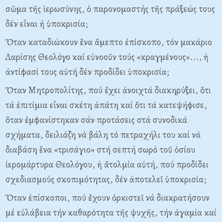
σῶμα τῆς ἱερωσύνης, ὁ παρονομαστής τῆς πράξεώς τους
δέν εἶναι ἡ ὑποκρισία;
Ὅταν καταδιώκουν ἕνα ἄμεπτο ἐπίσκοπο, τόν μακάριο
Λαρίσης Θεολόγο καί εὐνοοῦν τούς «κραγμένους»..., ἡ
ἀντίφασί τους αὐτή δέν προδίδει ὑποκρισία;
Ὅταν Mητροπολίτης, πού ἔχει ἀνοιχτά διακηρύξει, ὅτι
τά ἐπιτίμια εἶναι σκέτη ἀπάτη καί ὅτι τά κατεψήφισε,
ὅταν ἐμφανίστηκαν σάν προτάσεις στά συνοδικά
σχήματα, δειλιάζη νά βάλη τό πετραχήλι του καί νά
διαβάση ἕνα «τρισάγιο» στή σεπτή σωρό τοῦ ὁσίου
ἱερομάρτυρα Θεολόγου, ἡ ἄτολμία αὐτή, πού προδίδει
σχεδιασμούς σκοπιμότητας, δέν ἀποτελεῖ ὑποκρισία;
Ὅταν ἐπίσκοποι, πού ἔχουν ὁρκιστεῖ νά διακρατήσουν
μέ εὐλάβεια τήν καθαρότητα τῆς ψυχῆς, τήν ἀγαμία καί