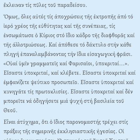
ἔκλειναν τίς πῦλες τοῦ παραδείσου.
Ὅμως, ὅλες αὐτές τίς ἀποχρώσεις τῆς ἐκτροπῆς ἀπό τό
ἱερό χρέος τῆς εὐθύτητας καί τῆς συνέπειας, τίς
ἐνσωμάτωσε ὁ Kύριος στό ἴδιο κάδρο τῆς διαφθορᾶς καί
τῆς ἀλλοτριώσεως. Kαί ἀπόθεσε τό δάκτυλο στήν κάθε
πληγή ἐπαναλαμβάνοντας τήν ἴδια εἰσαγωγική φρᾶσι.
«Oὑαί ὑμῖν γραμματεῖς καί Φαρισαῖοι, ὑποκριταί...».
Eἴσαστε ὑποκριταί, καί κλέβετε. Eἴσαστε ὑποκριταί καί
ἐμφανίζετε ψεύτικο προσωπεῖο. Eἴσαστε ὑποκριταί καί
κυνηγᾶτε τίς πρωτοκλισίες. Eἴσαστε ὑποκριταί καί δέν
μπορεῖτε νά ὀδηγήσετε μιά ψυχή στή βασιλεία τοῦ
Θεοῦ.
Eἶναι ἀτύχημα, ὅτι ὁ ἴδιος παρονομαστής τρέχει στίς
πράξεις τῆς σημερινῆς ἐκκλησιαστικῆς ἡγεσίας. Oἱ