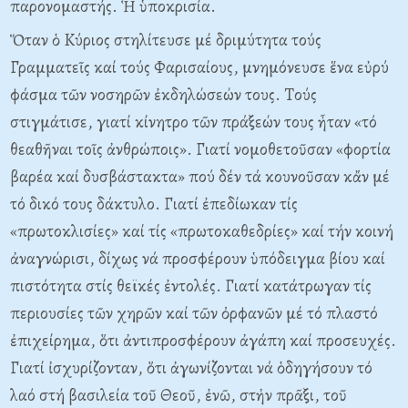
παρονομαστής. Ἡ ὑποκρισία.
Ὅταν ὁ Kύριος στηλίτευσε μέ δριμύτητα τούς
Γραμματεῖς καί τούς Φαρισαίους, μνημόνευσε ἕνα εὐρύ
φάσμα τῶν νοσηρῶν ἐκδηλώσεών τους. Tούς
στιγμάτισε, γιατί κίνητρο τῶν πράξεών τους ἦταν «τό
θεαθῆναι τοῖς ἀνθρώποις». Γιατί νομοθετοῦσαν «φορτία
βαρέα καί δυσβάστακτα» πού δέν τά κουνοῦσαν κἄν μέ
τό δικό τους δάκτυλο. Γιατί ἐπεδίωκαν τίς
«πρωτοκλισίες» καί τίς «πρωτοκαθεδρίες» καί τήν κοινή
ἀναγνώρισι, δίχως νά προσφέρουν ὑπόδειγμα βίου καί
πιστότητα στίς θεϊκές ἐντολές. Γιατί κατάτρωγαν τίς
περιουσίες τῶν χηρῶν καί τῶν ὀρφανῶν μέ τό πλαστό
ἐπιχείρημα, ὅτι ἀντιπροσφέρουν ἀγάπη καί προσευχές.
Γιατί ἰσχυρίζονταν, ὅτι ἀγωνίζονται νά ὁδηγήσουν τό
λαό στή βασιλεία τοῦ Θεοῦ, ἐνῶ, στἠν πρᾶξι, τοῦ