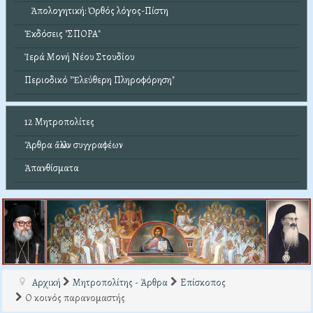
Ἀπολογητική: Ὀρθός λόγος-Πίστη
Ἐκδόσεις "ΣΠΟΡΑ"
Ἱερά Μονή Νέου Στουδίου
Περιοδικό "Ἐλεύθερη Πληροφόρηση"
12 Μητροπολίτες
Ἄρθρα ἄλλων συγγραφέων
Ἀπανθίσματα
Αρχική
Μητροπολίτης - Άρθρα
Επίσκοπος
Ο κοινός παρανομαστής