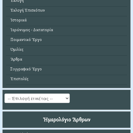
Ἐκλογή
Ἐκλογή Ἐπισκόπων
Ἱστορικά
Ἱερώνυμος - Δικτατορία
Ποιμαντικό Ἔργο
Ὁμιλίες
Ἄρθρα
Συγγραφικό Ἔργο
Ἐπιστολές
Ἡμερολόγιο Ἄρθρων