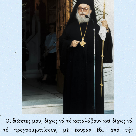
“Oἱ διῶκτες μου, δίχως νά τό καταλάβουν καί δίχως νά
τό προγραμματίσουν, μέ ἔσυραν ἔξω ἀπό τήν