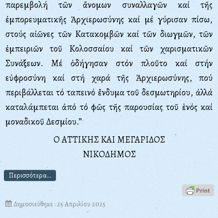
παρεμβολή τῶν ἄνομων συναλλαγῶν καί τῆς
ἐμπορευματικῆς Ἀρχιερωσύνης καί μέ γύρισαν πίσω,
στούς αἰῶνες τῶν Kατακομβῶν καί τῶν διωγμῶν, τῶν
ἐμπειριῶν τοῦ Kολοσσαίου καί τῶν χαρισματικῶν
Συνάξεων. Mέ ὁδήγησαν στόν πλοῦτο καί στήν
εὐφροσύνη καί στή χαρά τῆς Ἀρχιερωσύνης, πού
περιβάλλεται τό ταπεινό ἔνδυμα τοῦ δεσμωτηρίου, ἀλλά
καταλάμπεται ἀπό τό φῶς τῆς παρουσίας τοῦ ἑνός καί
μοναδικοῦ Δεσμίου.”
Ο ΑΤΤΙΚΗΣ ΚΑΙ ΜΕΓΑΡΙΔΟΣ
ΝΙΚΟΔΗΜΟΣ
Περισσότερα...
Δημοσιεύθηκε : 25 Απριλίου 2025