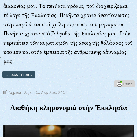
διακονίας μου. Tά πενῆντα χρόνια, πού διαχειρίζομαι
τό λόγο τῆς Ἐκκλησίας. Πενῆντα χρόνια ἀνακύκλωσης
στήν καρδιά καί στά χείλη τοῦ σωστικοῦ μηνύματος.
Πενῆντα χρόνια στό Γολγοθᾶ τῆς Ἐκκλησίας μας. Στήν
περιπέτεια τῶν κυματισμῶν τῆς ἀνοιχτῆς θάλασσας τοῦ
κόσμου καί στήν ἐμπειρία τῆς ἀνθρώπινης ἀδυναμίας
μας.
Περισσότερα...
Δημοσιεύθηκε : 24 Απριλίου 2025
Διαθήκη κληρονομιά στήν Ἐκκλησία