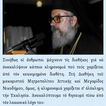
Συνήθως οἱ ἄνθρωποι ψάχνουν τίς διαθῆκες γιά νά
ἀνακαλύψουν κάποια κληρονομιά πού τούς χαρίζεται
ἀπό τόν κεκοιμημένο διαθέτη. Στή Διαθήκη τοῦ
μακαριστοῦ Μητροπολίτου Ἀττικῆς καί Μεγαρίδος
Νικοδήμου, ὅμως, ἡ κληρονομιά χαρίζεται σ’ ὁλόκληρη
τήν Ἐκκλησία. Ἀνακαλύπτουμε τό θησαυρό πίσω ἀπό
τόν λακωνικό λόγο του: