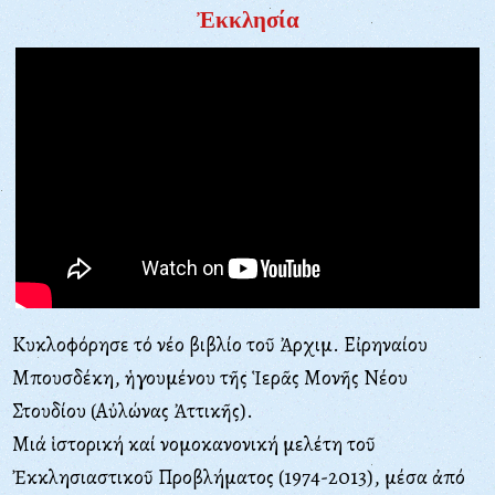
Ἐκκλησία
Κυκλοφόρησε τό νέο βιβλίο τοῦ Ἀρχιμ. Εἰρηναίου
Μπουσδέκη, ἡγουμένου τῆς Ἱερᾶς Μονῆς Νέου
Στουδίου (Αὐλώνας Ἀττικῆς).
Μιά ἱστορική καί νομοκανονική μελέτη τοῦ
Ἐκκλησιαστικοῦ Προβλήματος (1974-2013), μέσα ἀπό