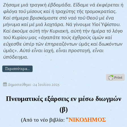
Ζήσαμε μιά τραγική ἑβδομάδα. Εἴδαμε νά ἐκφέρεται ἡ
φλόγα τοῦ μίσους καί ἡ τραχύτης τῆς τρομοκρατίας.
Καί σήμερα βρισκόμαστε στό ναό τοῦ Θεοῦ μέ ἕνα
μήνυμα καί μέ μιά λαχτάρα. Νά γίνουμε Υἱοί Ὑψίστου.
Καί ἀκοῦμε αὐτή τήν Κυριακή, αὐτή τήν ἡμέρα τό λόγο
τοῦ Κυρίου μας «ἀγαπᾶτε τούς ἐχθρούς ὑμῶν καί
εὔχεσθε ὑπέρ τῶν ἐπηρεαζόντων ὑμᾶς καί διωκόντων
ὑμᾶς». Αὐτό εἶναι ἰαχή, εἶναι προσταγή, εἶναι
ὑπόδειγμα.
Περισσότερα...
Δημοσιεύθηκε : 24 Ιουλίου 2025
Πνευματικές εξάρσεις εν μέσω διωγμών
(β)
"
ΝΙΚΟΔΗΜΟΣ
(Από το νέο βιβλίο: