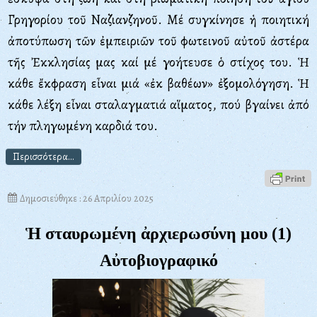
Γρηγορίου τοῦ Nαζιανζηνοῦ. Mέ συγκίνησε ἡ ποιητική
ἀποτύπωση τῶν ἐμπειριῶν τοῦ φωτεινοῦ αὐτοῦ ἀστέρα
τῆς Ἐκκλησίας μας καί μέ γοήτευσε ὁ στίχος του. Ἡ
κάθε ἔκφραση εἶναι μιά «ἐκ βαθέων» ἐξομολόγηση. Ἡ
κάθε λέξη εἶναι σταλαγματιά αἵματος, πού βγαίνει ἀπό
τήν πληγωμένη καρδιά του.
Περισσότερα...
Δημοσιεύθηκε : 26 Απριλίου 2025
Ἡ σταυρωμένη ἀρχιερωσύνη μου (1)
Αὐτοβιογραφικό