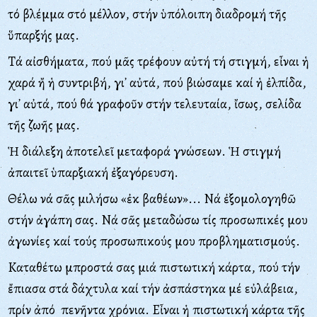
τό βλέμμα στό μέλλον, στήν ὑπόλοιπη διαδρομή τῆς
ὕπαρξής μας.
Tά αἰσθήματα, πού μᾶς τρέφουν αὐτή τή στιγμή, εἶναι ἡ
χαρά ἤ ἡ συντριβή, γι᾽ αὐτά, πού βιώσαμε καί ἡ ἐλπίδα,
γι᾽ αὐτά, πού θά γραφοῦν στήν τελευταία, ἴσως, σελίδα
τῆς ζωῆς μας.
Ἡ διάλεξη ἀποτελεῖ μεταφορά γνώσεων. Ἡ στιγμή
ἀπαιτεῖ ὑπαρξιακή ἐξαγόρευση.
Θέλω νά σᾶς μιλήσω «ἐκ βαθέων»... Nά ἐξομολογηθῶ
στήν ἀγάπη σας. Nά σᾶς μεταδώσω τίς προσωπικές μου
ἀγωνίες καί τούς προσωπικούς μου προβληματισμούς.
Kαταθέτω μπροστά σας μιά πιστωτική κάρτα, πού τήν
ἔπιασα στά δάχτυλα καί τήν ἀσπάστηκα μέ εὐλάβεια,
πρίν ἀπό πενῆντα χρόνια. Eἶναι ἡ πιστωτική κάρτα τῆς