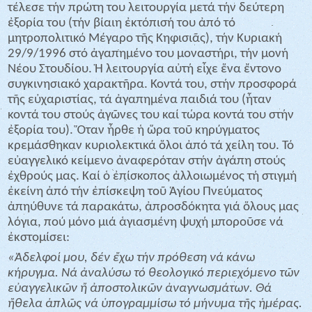
τέλεσε τήν πρώτη του λειτουργία μετά τήν δεύτερη
ἐξορία του (τήν βίαιη ἐκτόπισή του ἀπό τό
μητροπολιτικό Μέγαρο τῆς Κηφισιᾶς), τήν Κυριακή
29/9/1996 στό ἀγαπημένο του μοναστήρι, τήν μονή
Νέου Στουδίου. Ἡ λειτουργία αὐτή εἶχε ἕνα ἔντονο
συγκινησιακό χαρακτῆρα. Κοντά του, στήν προσφορά
τῆς εὐχαριστίας, τά ἀγαπημένα παιδιά του (ἦταν
κοντά του στούς ἀγῶνες του καί τώρα κοντά του στήν
ἐξορία του). Ὅταν ἦρθε ἡ ὥρα τοῦ κηρύγματος
κρεμάσθηκαν κυριολεκτικά ὅλοι ἀπό τά χείλη του. Τό
εὐαγγελικό κείμενο ἀναφερόταν στήν ἀγάπη στούς
ἐχθρούς μας. Καί ὁ ἐπίσκοπος ἀλλοιωμένος τή στιγμή
ἐκείνη ἀπό τήν ἐπίσκεψη τοῦ Ἁγίου Πνεύματος
ἀπηύθυνε τά παρακάτω, ἀπροσδόκητα γιά ὅλους μας
λόγια, πού μόνο μιά ἁγιασμένη ψυχή μποροῦσε νά
ἐκστομίσει:
«Ἀδελφοί μου, δέν ἔχω τήν πρόθεση νά κάνω
κήρυγμα. Νά ἀναλύσω τό θεολογικό περιεχόμενο τῶν
εὐαγγελικῶν ἤ ἀποστολικῶν ἀναγνωσμάτων. Θά
ἤθελα ἁπλῶς νά ὑπογραμμίσω τό μήνυμα τῆς ἡμέρας.