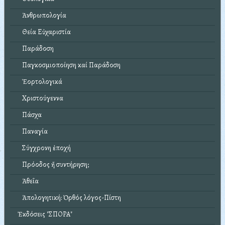
Ἀνθρωπολογία
Θεία Εὐχαριστία
Παράδοση
Παγκοσμιοποίηση καί Παράδοση
Ἑορτολογικά
Χριστούγεννα
Πάσχα
Παναγία
Σύγχρονη ἐποχή
Πρόοδος ἤ συντήρηση;
Ἀθεΐα
Ἀπολογητική: Ὀρθός λόγος-Πίστη
Ἐκδόσεις "ΣΠΟΡΑ"