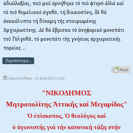
ἀδιαλλαξίας, πού μοῦ ἀρνήθηκε τό πιό φτηνό ἀλλά καί
τό πιό θεμελιακό ἀγαθό, τή δικαιοσύνη, δέ θά
ἀνακάλυπτα τή δύναμη τῆς σταυρωμένης
Ἀρχιερωσύνης. Δέ θά ἔβρισκα τό ἀνηφορικό μονοπάτι
τοῦ Γολγοθᾶ, τό μονοπάτι τῆς γνήσιας ἀρχιερατικῆς
πορείας...
Περισσότερα...
Δημοσιεύθηκε : 29 Απριλίου 2025
"ΝΙΚΟΔΗΜΟΣ
Μητροπολίτης Ἀττικῆς καί Μεγαρίδος"
Ὁ ἐπίσκοπος, Ὁ θεολόγος καί
ὁ ἀγωνιστής γιά τήν κανονική τάξη στήν