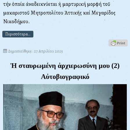
τήν ὁποία ἀναδεικνύεται ἡ μαρτυρική μορφή τοῦ
μακαριστοῦ Μητροπολίτου Ἀττικῆς καί Μεγαρίδος
Νικοδήμου.
Περισσότερα...
Δημοσιεύθηκε : 27 Απριλίου 2025
Ἡ σταυρωμένη ἀρχιερωσύνη μου (2)
Αὐτοβιογραφικό