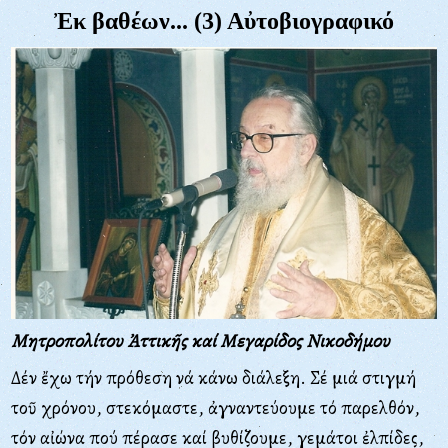
Ἐκ βαθέων... (3) Αὐτοβιογραφικό
Μητροπολίτου Ἀττικῆς καί Μεγαρίδος Νικοδήμου
Δέν ἔχω τήν πρόθεση νά κάνω διάλεξη. Σέ μιά στιγμή
τοῦ χρόνου, στεκόμαστε, ἀγναντεύουμε τό παρελθόν,
τόν αἰώνα πού πέρασε καί βυθίζουμε, γεμάτοι ἐλπίδες,