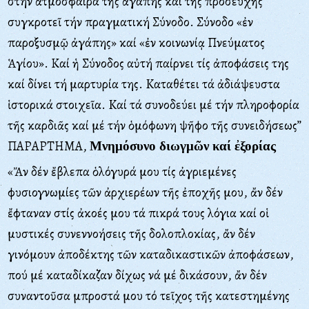
στήν ἀτμόσφαιρα τῆς ἀγάπης καί τῆς προσευχῆς
συγκροτεῖ τήν πραγματική Σύνοδο. Σύνοδο «ἐν
παροξυσμῷ ἀγάπης» καί «ἐν κοινωνίᾳ Πνεύματος
Ἁγίου». Καί ἡ Σύνοδος αὐτή παίρνει τίς ἀποφάσεις της
καί δίνει τή μαρτυρία της. Kαταθέτει τά ἀδιάψευστα
ἱστορικά στοιχεῖα. Kαί τά συνοδεύει μέ τήν πληροφορία
τῆς καρδιᾶς καί μέ τήν ὁμόφωνη ψῆφο τῆς συνειδήσεως”
ΠΑΡΑΡΤΗΜΑ,
Μνημόσυνο διωγμῶν καί ἐξορίας
«Ἄν δέν ἔβλεπα ὁλόγυρά μου τίς ἀγριεμένες
φυσιογνωμίες τῶν ἀρχιερέων τῆς ἐποχῆς μου, ἄν δέν
ἔφταναν στίς ἀκοές μου τά πικρά τους λόγια καί οἱ
μυστικές συνεννοήσεις τῆς δολοπλοκίας, ἄν δέν
γινόμουν ἀποδέκτης τῶν καταδικαστικῶν ἀποφάσεων,
πού μέ καταδίκαζαν δίχως νά μέ δικάσουν, ἄν δέν
συναντοῦσα μπροστά μου τό τεῖχος τῆς κατεστημένης