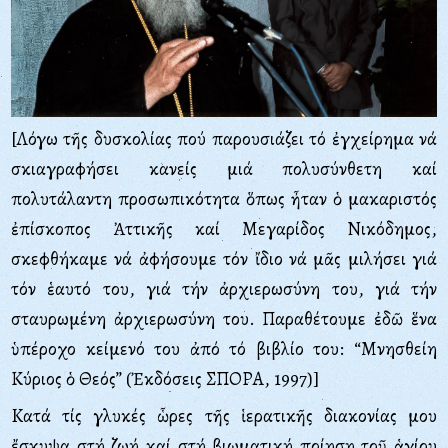
[Λόγω τῆς δυσκολίας πού παρουσιάζει τό ἐγχείρημα νά
σκιαγραφήσει κανείς μιά πολυσύνθετη καί
πολυτάλαντη προσωπικότητα ὅπως ἦταν ὁ μακαριστός
ἐπίσκοπος Ἀττικῆς καί Μεγαρίδος Νικόδημος,
σκεφθήκαμε νά ἀφήσουμε τόν ἴδιο νά μᾶς μιλήσει γιά
τόν ἑαυτό του, γιά τήν ἀρχιερωσύνη του, γιά τήν
σταυρωμένη ἀρχιερωσύνη του. Παραθέτουμε ἐδῶ ἕνα
ὑπέροχο κείμενό του ἀπό τό βιβλίο του: “Μνησθείη
Κύριος ὁ Θεός” (Ἐκδόσεις ΣΠΟΡΑ, 1997)]
Kατά τίς γλυκές ὧρες τῆς ἱερατικῆς διακονίας μου
ἔσκυψα στή ζωή καί στή βιωματική ποίηση τοῦ ἁγίου