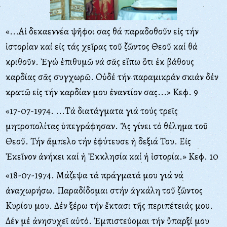
«...Αἱ δεκαεννέα ψῆφοι σας θά παραδοθοῦν εἰς τήν
ἱστορίαν καί εἰς τάς χεῖρας τοῦ ζῶντος Θεοῦ καί θά
κριθοῦν. Ἐγώ ἐπιθυμῶ νά σᾶς εἴπω ὅτι ἐκ βάθους
καρδίας σᾶς συγχωρῶ. Οὐδέ τήν παραμικράν σκιάν δέν
κρατῶ εἰς τήν καρδίαν μου ἐναντίον σας...» Κεφ. 9
«17-07-1974. ...Τά διατάγματα γιά τούς τρεῖς
μητροπολίτας ὑπεγράφησαν. Ἄς γίνει τό θέλημα τοῦ
Θεοῦ. Τήν ἄμπελο τήν ἐφύτευσε ἡ δεξιά Του. Εἰς
Ἐκεῖνον ἀνήκει καί ἡ Ἐκκλησία καί ἡ ἱστορία.» Κεφ. 10
«18-07-1974. Μάζεψα τά πράγματά μου γιά νά
ἀναχωρήσω. Παραδίδομαι στήν ἀγκάλη τοῦ ζῶντος
Κυρίου μου. Δέν ξέρω τήν ἔκτασι τῆς περιπέτειάς μου.
Δέν μέ ἀνησυχεῖ αὐτό. Ἐμπιστεύομαι τήν ὕπαρξί μου