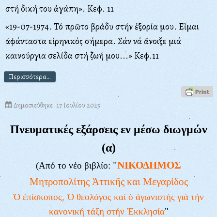
στή δική του ἀγάπη». Κεφ. 11
«19-07-1974. Τό πρῶτο βράδυ στήν ἐξορία μου. Εἶμαι
ἀφάνταστα εἰρηνικός σήμερα. Σάν νά ἄνοιξε μιά
καινούργια σελίδα στή ζωή μου...» Κεφ.11
Περισσότερα...
Δημοσιεύθηκε : 17 Ιουλίου 2025
Πνευματικές εξάρσεις εν μέσω διωγμών
(α)
"
ΝΙΚΟΔΗΜΟΣ
(Από το νέο βιβλίο:
Μητροπολίτης Ἀττικῆς και Μεγαρίδος
Ὁ ἐπίσκοπος, Ὁ θεολόγος καί ὁ ἀγωνιστής γιά τήν
κανονική τάξη στήν Ἐκκλησία
"