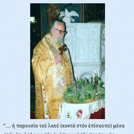
“... ἡ παρουσία τοῦ λαοῦ (κοντά στόν ἐπίσκοπο) μέσα