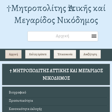
†Mητροπολίτης Ἀττικῆς καί
Μεγαρίδος Νικόδημος
Αρχική
Αρχική
Καλῶς ὁρίσατε
Ἐπικοινωνία
Αναζήτηση
† ΜΗΤΡΟΠΟΛΙΤΗΣ ΑΤΤΙΚΗΣ ΚΑΙ ΜΕΓΑΡΙΔΟΣ
ΝΙΚΟΔΗΜΟΣ
Βιογραφικό
Προσωπικότητα
Κανονικότητα ἐκλογῆς