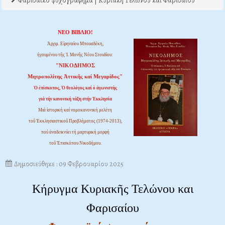
Φαρισαϊκό ψυχογράφημα | Κυριακή Τελώνου και Φαρισαίου
ΝΕΟ ΒΙΒΛΙΟ!
Ἀρχιμ. Εἰρηναίου Μπουσδέκη,
ἡγουμένου τῆς Ἱ. Μονῆς Νέου Στουδίου:
"ΝΙΚΟΔΗΜΟΣ
Μητροπολίτης Ἀττικῆς καί Μεγαρίδος"
Ὁ ἐπίσκοπος, Ὁ θεολόγος καί ὁ ἀγωνιστής
γιά τήν κανονική τάξη στήν Ἐκκλησία
Μιά ἱστορική καί νομοκανονική μελέτη
τοῦ Ἐκκλησιαστικοῦ Προβλήματος (1974-2013),
πού ἀναδεικνύει τή μαρτυρική μορφή
τοῦ Ἐπισκόπου Νικοδήμου.
Δημοσιεύθηκε : 09 Φεβρουαρίου 2025
Κήρυγμα Κυριακῆς Τελώνου και
Φαρισαίου