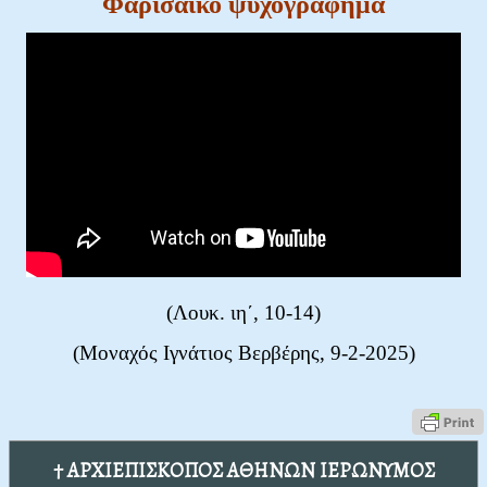
Φαρισαϊκό ψυχογράφημα
(Λουκ
. ιη΄, 10-14
)
(Μοναχός Ιγνάτιος Βερβέρης, 9-2-2025)
† ΑΡΧΙΕΠΙΣΚΟΠΟΣ ΑΘΗΝΩΝ ΙΕΡΩΝΥΜΟΣ