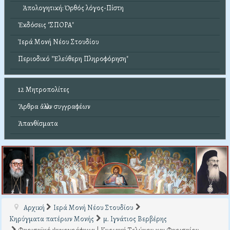
Ἀπολογητική: Ὀρθός λόγος-Πίστη
Ἐκδόσεις "ΣΠΟΡΑ"
Ἱερά Μονή Νέου Στουδίου
Περιοδικό "Ἐλεύθερη Πληροφόρηση"
12 Μητροπολίτες
Ἄρθρα ἄλλων συγγραφέων
Ἀπανθίσματα
Αρχική
Ιερά Μονή Νέου Στουδίου
Κηρύγματα πατέρων Μονής
μ. Ιγνάτιος Βερβέρης