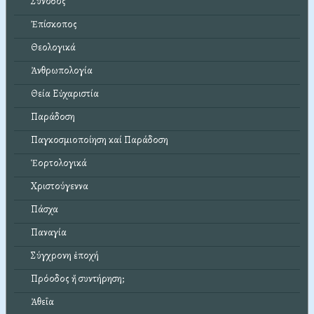
Σύνοδος
Ἐπίσκοπος
Θεολογικά
Ἀνθρωπολογία
Θεία Εὐχαριστία
Παράδοση
Παγκοσμιοποίηση καί Παράδοση
Ἑορτολογικά
Χριστούγεννα
Πάσχα
Παναγία
Σύγχρονη ἐποχή
Πρόοδος ἤ συντήρηση;
Ἀθεΐα