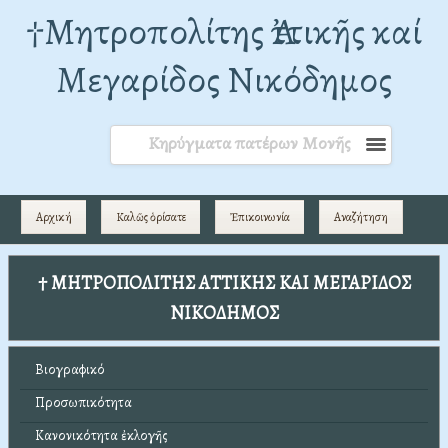
†Mητροπολίτης Ἀττικῆς καί
Μεγαρίδος Νικόδημος
Κηρύγματα πατέρων Μονῆς
Αρχική
Καλῶς ὁρίσατε
Ἐπικοινωνία
Αναζήτηση
† ΜΗΤΡΟΠΟΛΙΤΗΣ ΑΤΤΙΚΗΣ ΚΑΙ ΜΕΓΑΡΙΔΟΣ
ΝΙΚΟΔΗΜΟΣ
Βιογραφικό
Προσωπικότητα
Κανονικότητα ἐκλογῆς