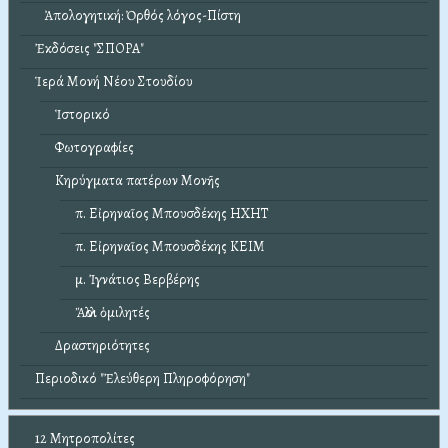
Ἀπολογητική: Ὀρθός λόγος-Πίστη
Ἐκδόσεις "ΣΠΟΡΑ"
Ἱερά Μονή Νέου Στουδίου
Ἱστορικό
Φωτογραφίες
Κηρύγματα πατέρων Μονῆς
π. Εἰρηναῖος Μπουσδέκης ΗΧΗΤ
π. Εἰρηναῖος Μπουσδέκης ΚΕΙΜ
μ. Ἰγνάτιος Βερβέρης
Ἄλλοι ὁμιλητές
Δραστηριότητες
Περιοδικό "Ἐλεύθερη Πληροφόρηση"
12 Μητροπολίτες