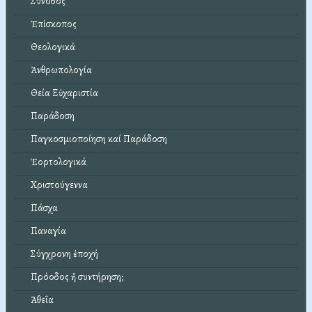
Σύνοδος
Ἐπίσκοπος
Θεολογικά
Ἀνθρωπολογία
Θεία Εὐχαριστία
Παράδοση
Παγκοσμιοποίηση καί Παράδοση
Ἑορτολογικά
Χριστούγεννα
Πάσχα
Παναγία
Σύγχρονη ἐποχή
Πρόοδος ἤ συντήρηση;
Ἀθεΐα