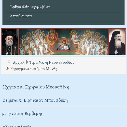
Ἄρθρα ἄλλων συγγραφέων
Ἀπανθίσματα
Αρχική
Ἱερά Μονή Νέου Στουδίου
Κηρύγματα πατέρων Μονῆς
Ηχητικά π. Ειρηναίου Μπουσδέκη
Κείμενα π. Ειρηναίου Μπουσδέκη
μ. Ιγνάτιος Βερβέρης
Άλλοι ομιλητές