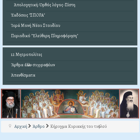
Ἀπολογητική: Ὀρθός λόγος-Πίστη
Ἐκδόσεις "ΣΠΟΡΑ"
Ἱερά Μονή Νέου Στουδίου
Περιοδικό "Ἐλεύθερη Πληροφόρηση"
12 Μητροπολίτες
Ἄρθρα ἄλλων συγγραφέων
Ἀπανθίσματα
Αρχική
Άρθρο
Κήρυγμα Κυριακής του τυφλού