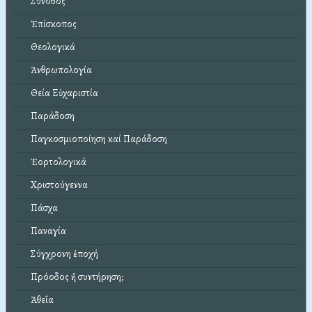
Σύνοδος
Ἐπίσκοπος
Θεολογικά
Ἀνθρωπολογία
Θεία Εὐχαριστία
Παράδοση
Παγκοσμιοποίηση καί Παράδοση
Ἑορτολογικά
Χριστούγεννα
Πάσχα
Παναγία
Σύγχρονη ἐποχή
Πρόοδος ἤ συντήρηση;
Ἀθεΐα