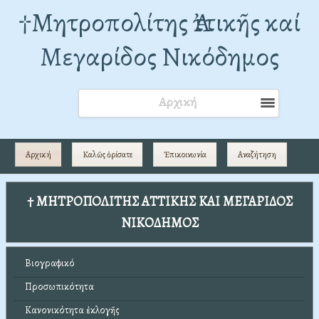
†Mητροπολίτης Ἀττικῆς καί
Μεγαρίδος Νικόδημος
Αρχική
Αρχική
Καλῶς ὁρίσατε
Ἐπικοινωνία
Αναζήτηση
† ΜΗΤΡΟΠΟΛΙΤΗΣ ΑΤΤΙΚΗΣ ΚΑΙ ΜΕΓΑΡΙΔΟΣ
ΝΙΚΟΔΗΜΟΣ
Βιογραφικό
Προσωπικότητα
Κανονικότητα ἐκλογῆς