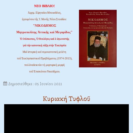
ΝΕΟ ΒΙΒΛΙΟ!
Ἀρχιμ. Εἰρηναίου Μπουσδέκη,
ἡγουμένου τῆς Ἱ. Μονῆς Νέου Στουδίου:
"ΝΙΚΟΔΗΜΟΣ
Μητροπολίτης Ἀττικῆς καί Μεγαρίδος"
Ὁ ἐπίσκοπος, Ὁ θεολόγος καί ὁ ἀγωνιστής
γιά τήν κανονική τάξη στήν Ἐκκλησία
Μιά ἱστορική καί νομοκανονική μελέτη
τοῦ Ἐκκλησιαστικοῦ Προβλήματος (1974-2013),
πού ἀναδεικνύει τή μαρτυρική μορφή
τοῦ Ἐπισκόπου Νικοδήμου.
Δημοσιεύθηκε : 05 Ιουνίου 2021
Κυριακή Τυφλοῦ