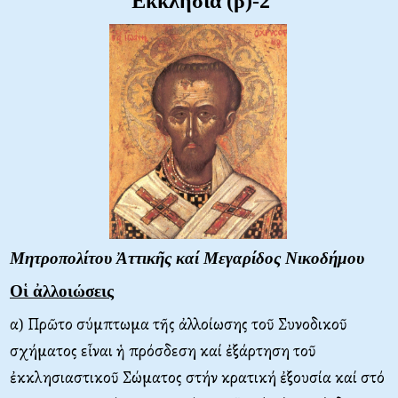
Ἐκκλησία (β)-2
Μητροπολίτου Ἀττικῆς καί Μεγαρίδος Νικοδήμου
Οἱ ἀλλοιώσεις
α) Πρῶτο σύμπτωμα τῆς ἀλλοίωσης τοῦ Συνοδικοῦ
σχήματος εἶναι ἡ πρόσδεση καί ἐξάρτηση τοῦ
ἐκκλησιαστικοῦ Σώματος στήν κρατική ἐξουσία καί στό