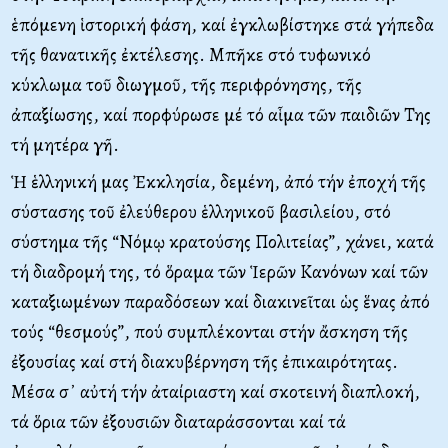
ἑπόμενη ἱστορική φάση, καί ἐγκλωβίστηκε στά γήπεδα
τῆς θανατικῆς ἐκτέλεσης. Μπῆκε στό τυφωνικό
κύκλωμα τοῦ διωγμοῦ, τῆς περιφρόνησης, τῆς
ἀπαξίωσης, καί πορφύρωσε μέ τό αἷμα τῶν παιδιῶν Της
τή μητέρα γῆ.
Ἡ ἑλληνική μας Ἐκκλησία, δεμένη, ἀπό τήν ἐποχή τῆς
σύστασης τοῦ ἐλεύθερου ἑλληνικοῦ βασιλείου, στό
σύστημα τῆς “Νόμῳ κρατούσης Πολιτείας”, χάνει, κατά
τή διαδρομή της, τό ὅραμα τῶν Ἱερῶν Κανόνων καί τῶν
καταξιωμένων παραδόσεων καί διακινεῖται ὡς ἕνας ἀπό
τούς “θεσμούς”, πού συμπλέκονται στήν ἄσκηση τῆς
ἐξουσίας καί στή διακυβέρνηση τῆς ἐπικαιρότητας.
Μέσα σ᾿ αὐτή τήν ἀταίριαστη καί σκοτεινή διαπλοκή,
τά ὅρια τῶν ἐξουσιῶν διαταράσσονται καί τά