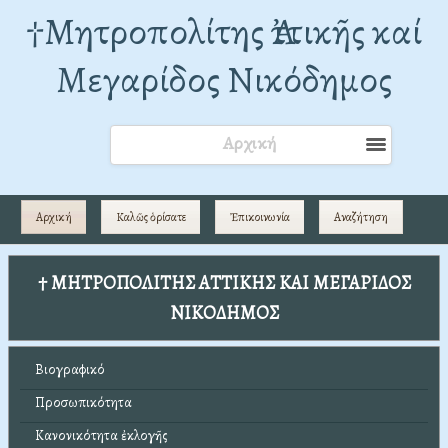
†Mητροπολίτης Ἀττικῆς καί
Μεγαρίδος Νικόδημος
Αρχική
Αρχική
Καλῶς ὁρίσατε
Ἐπικοινωνία
Αναζήτηση
† ΜΗΤΡΟΠΟΛΙΤΗΣ ΑΤΤΙΚΗΣ ΚΑΙ ΜΕΓΑΡΙΔΟΣ
ΝΙΚΟΔΗΜΟΣ
Βιογραφικό
Προσωπικότητα
Κανονικότητα ἐκλογῆς