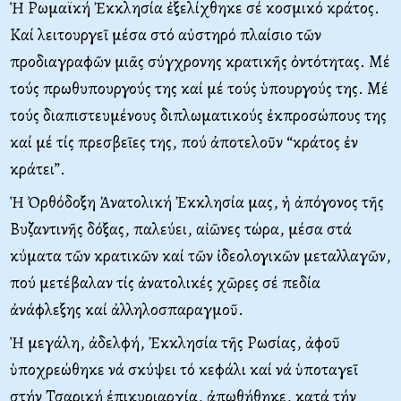
Ἡ Ρωμαϊκή Ἐκκλησία ἐξελίχθηκε σέ κοσμικό κράτος.
Καί λειτουργεῖ μέσα στό αὐστηρό πλαίσιο τῶν
προδιαγραφῶν μιᾶς σύγχρονης κρατικῆς ὀντότητας. Μέ
τούς πρωθυπουργούς της καί μέ τούς ὑπουργούς της. Μέ
τούς διαπιστευμένους διπλωματικούς ἐκπροσώπους της
καί μέ τίς πρεσβεῖες της, πού ἀποτελοῦν “κράτος ἐν
κράτει”.
Ἡ Ὀρθόδοξη Ἀνατολική Ἐκκλησία μας, ἡ ἀπόγονος τῆς
Βυζαντινῆς δόξας, παλεύει, αἰῶνες τώρα, μέσα στά
κύματα τῶν κρατικῶν καί τῶν ἰδεολογικῶν μεταλλαγῶν,
πού μετέβαλαν τίς ἀνατολικές χῶρες σέ πεδία
ἀνάφλεξης καί ἀλληλοσπαραγμοῦ.
Ἡ μεγάλη, ἀδελφή, Ἐκκλησία τῆς Ρωσίας, ἀφοῦ
ὑποχρεώθηκε νά σκύψει τό κεφάλι καί νά ὑποταγεῖ
στήν Τσαρική ἐπικυριαρχία, ἀπωθήθηκε, κατά τήν