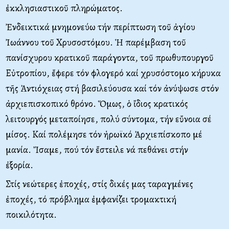
ἐκκλησιαστικοῦ πληρώματος.
Ἐνδεικτικά μνημονεύω τήν περίπτωση τοῦ ἁγίου
Ἰωάννου τοῦ Χρυσοστόμου. Ἡ παρέμβαση τοῦ
πανίσχυρου κρατικοῦ παράγοντα, τοῦ πρωθυπουργοῦ
Εὐτροπίου, ἔφερε τόν φλογερό καί χρυσόστομο κήρυκα
τῆς Ἀντιόχειας στή βασιλεύουσα καί τόν ἀνύψωσε στόν
ἀρχιεπισκοπικό θρόνο. Ὅμως, ὁ ἴδιος κρατικός
λειτουργός μεταποίησε, πολύ σύντομα, τήν εὔνοια σέ
μίσος. Καί πολέμησε τόν ἡρωϊκό Ἀρχιεπίσκοπο μέ
μανία. Ἴσαμε, πού τόν ἔστειλε νά πεθάνει στήν
ἐξορία.
Στίς νεώτερες ἐποχές, στίς δικές μας ταραγμένες
ἐποχές, τό πρόβλημα ἐμφανίζει τρομακτική
ποικιλότητα.