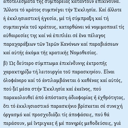
ἀποτελέσματα τῆς συμπορείας καταντοῦν ἐπικίνδυνα.
Ἄλλοτε τό κράτος συμπνίγει τήν Ἐκκλησία. Καί ἄλλοτε
ἡ ἐκκλησιαστική ἡγεσία, μέ τή σύμπραξη καί τή
συμπαιγνία τοῦ κράτους, κατορθώνει νά νομιμοποιεῖ τίς
αὐθαιρεσίες της καί νά ἐπιπλέει σέ ἕνα πέλαγος
παραχαράξεων τῶν Ἱερῶν Κανόνων καί παραβιάσεων
καί αὐτῆς ἀκόμα τῆς κρατικῆς Νομοθεσίας.
β) Ὡς δεύτερο σύμπτωμα ἐπικίνδυνης ἐκτροπῆς
χαρακτηρίζω τή λειτουργία τοῦ παρασκηνίου. Εἶναι
ὁλοφάνερο καί τό ἀντιλαμβάνεται ὁ καθένας καί αὐτός,
πού ζεῖ μέσα στήν Ἐκκλησία καί ἐκεῖνος, πού
παρακολουθεῖ ἀπό ἀπόσταση ἀδιαφορίας ἤ ἐχθρότητας,
ὅτι τό ἐκκλησιαστικό παρασκήνιο βρίσκεται σέ συνεχή
ὀργασμό καί προσχεδιάζει τίς ἀποφάσεις, πού θά
περάσουν, μέ ἴντριγκες ἤ μέ πονηρές μεθοδεύσεις, γιά