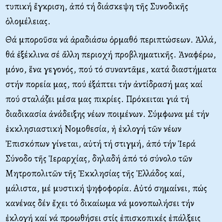
τυπική ἔγκριση, ἀπό τή διάσκεψη τῆς Συνοδικῆς
ὁλομέλειας.
Θά μποροῦσα νά ἀραδιάσω ὀρμαθό περιπτώσεων. Ἀλλά,
θά ἐξέκλινα σέ ἄλλη περιοχή προβληματικῆς. Ἀναφέρω,
μόνο, ἕνα γεγονός, πού τό συναντᾶμε, κατά διαστήματα
στήν πορεία μας, πού ἐξάπτει τήν ἀντίδρασή μας καί
πού σταλάζει μέσα μας πικρίες. Πρόκειται γιά τή
διαδικασία ἀνάδειξης νέων ποιμένων. Σύμφωνα μέ τήν
ἐκκλησιαστική Νομοθεσία, ἡ ἐκλογή τῶν νέων
Ἐπισκόπων γίνεται, αὐτή τή στιγμή, ἀπό τήν Ἱερά
Σύνοδο τῆς Ἱεραρχίας, δηλαδή ἀπό τό σύνολο τῶν
Μητροπολιτῶν τῆς Ἐκκλησίας τῆς Ἑλλάδος καί,
μάλιστα, μέ μυστική ψηφοφορία. Αὐτό σημαίνει, πώς
κανένας δέν ἔχει τό δικαίωμα νά μονοπωλήσει τήν
ἐκλογή καί νά προωθήσει στίς ἐπισκοπικές ἐπάλξεις