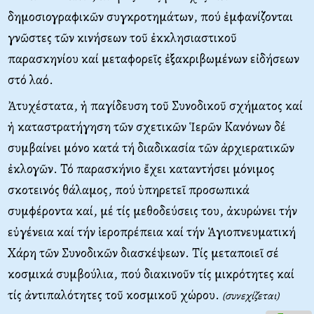
δημοσιογραφικῶν συγκροτημάτων, πού ἐμφανίζονται
γνῶστες τῶν κινήσεων τοῦ ἐκκλησιαστικοῦ
παρασκηνίου καί μεταφορεῖς ἐξακριβωμένων εἰδήσεων
στό λαό.
Ἀτυχέστατα, ἡ παγίδευση τοῦ Συνοδικοῦ σχήματος καί
ἡ καταστρατήγηση τῶν σχετικῶν Ἱερῶν Κανόνων δέ
συμβαίνει μόνο κατά τή διαδικασία τῶν ἀρχιερατικῶν
ἐκλογῶν. Τό παρασκήνιο ἔχει καταντήσει μόνιμος
σκοτεινός θάλαμος, πού ὑπηρετεῖ προσωπικά
συμφέροντα καί, μέ τίς μεθοδεύσεις του, ἀκυρώνει τήν
εὐγένεια καί τήν ἱεροπρέπεια καί τήν Ἁγιοπνευματική
Χάρη τῶν Συνοδικῶν διασκέψεων. Τίς μεταποιεῖ σέ
κοσμικά συμβούλια, πού διακινοῦν τίς μικρότητες καί
τίς ἀντιπαλότητες τοῦ κοσμικοῦ χώρου.
(συνεχίζεται)