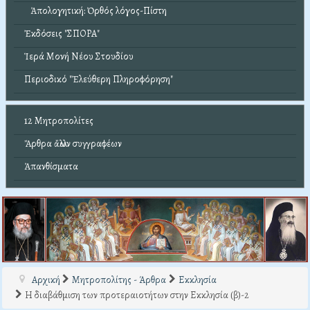
Ἀπολογητική: Ὀρθός λόγος-Πίστη
Ἐκδόσεις "ΣΠΟΡΑ"
Ἱερά Μονή Νέου Στουδίου
Περιοδικό "Ἐλεύθερη Πληροφόρηση"
12 Μητροπολίτες
Ἄρθρα ἄλλων συγγραφέων
Ἀπανθίσματα
Αρχική
Μητροπολίτης - Άρθρα
Εκκλησία
Η διαβάθμιση των προτεραιοτήτων στην Εκκλησία (β)-2