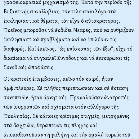
γραφειοκρατικό μηχανισμό της. Κατά τήν περίοδο τῆς
Βυζαντινῆς συναλληλίας, τόν τελευταῖο λόγο στά
ἐκκλησιαστικά θέματα, τόν εἶχε ὁ αὐτοκράτορας.
Ἐκεῖνος μποροῦσε νά ἐκδίδει Νεαρές, πού νά ρυθμίζουν
ἐκκλησιαστικά προβλήματα καί νά ἐπιλύουν τίς
διαφορές. Καί ἐκεῖνος, “ὡς ἐπίσκοπος τῶν ἔξω”, εἶχε τό
δικαίωμα νά συγκαλεῖ Συνόδους καί νά ἐπικυρώνει τίς
Συνοδικές ἀποφάσεις.
Οἱ κρατικές ἐπεμβάσεις, κεῖνο τόν καιρό, ἦταν
ἀμφίπλευρες. Σέ πλῆθος περιπτώσεων καί σέ ἔκταση
συνεπειῶν, ἦταν ἀρνητικές. Προκαλοῦσαν ἀνατροπές
τῶν ἰσορροπιῶν καί σχίσματα στόν αὐλόγυρο τῆς
Ἐκκλησίας. Σέ κάποιες κρίσιμες στιγμές, μετρημένες
στά δάχτυλα, θεράπευαν τίς πληγές καί
ἀποκαθιστοῦσαν τή γαλήνη καί τήν ὁμαλή πορεία τοῦ