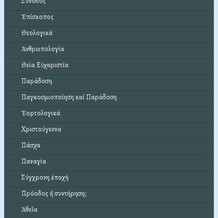
Σύνοδος
Ἐπίσκοπος
Θεολογικά
Ἀνθρωπολογία
Θεία Εὐχαριστία
Παράδοση
Παγκοσμιοποίηση καί Παράδοση
Ἑορτολογικά
Χριστούγεννα
Πάσχα
Παναγία
Σύγχρονη ἐποχή
Πρόοδος ἤ συντήρηση;
Ἀθεΐα