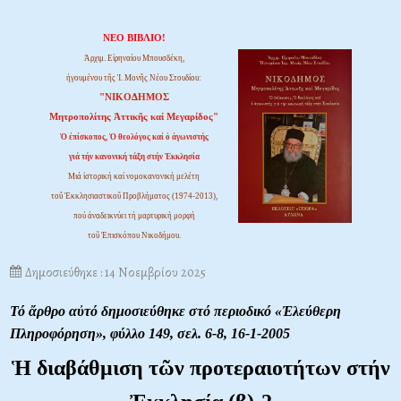
ΝΕΟ ΒΙΒΛΙΟ!
Ἀρχιμ. Εἰρηναίου Μπουσδέκη,
ἡγουμένου τῆς Ἱ. Μονῆς Νέου Στουδίου:
"ΝΙΚΟΔΗΜΟΣ
Μητροπολίτης Ἀττικῆς καί Μεγαρίδος"
Ὁ ἐπίσκοπος, Ὁ θεολόγος καί ὁ ἀγωνιστής
γιά τήν κανονική τάξη στήν Ἐκκλησία
Μιά ἱστορική καί νομοκανονική μελέτη
τοῦ Ἐκκλησιαστικοῦ Προβλήματος (1974-2013),
πού ἀναδεικνύει τή μαρτυρική μορφή
τοῦ Ἐπισκόπου Νικοδήμου.
Δημοσιεύθηκε : 14 Νοεμβρίου 2025
Τό ἄρθρο αὐτό δημοσιεύθηκε στό περιοδικό «Ἐλεύθερη
Πληροφόρηση»,
φύλλο 149, σελ. 6-8, 16-1-2005
Ἡ διαβάθμιση τῶν προτεραιοτήτων στήν