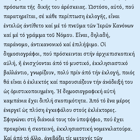
πρόσωπα τῆς δικῆς του ἀρέσκειας. Ὡστόσο, αὐτό, πού
παρατηρεῖται, σέ κάθε περίπτωση ἐκλογῆς, εἶναι
ἐντελῶς ἀντίθετο καί μέ τό πνεῦμα τῶν Ἱερῶν Κανόνων
καί μέ τό γράμμα τοῦ Νόμου. Εἶναι, δηλαδή,
παράνομο, ἀντικανονικό καί ἐπιλήψιμο. Οἱ
δημοσιογράφοι, πού πρόσκεινται στήν ἀρχιεπισκοπική
αὐλή, ἤ ἐνισχύονται ἀπό τό μυστικό, ἐκκλησιαστικό
βαλλάντιο, γνωρίζουν, πολύ πρίν ἀπό τήν ἐκλογή, ποιός
θά εἶναι ὁ ἐκλεκτός καί παρουσιάζουν τήν ἀνάδειξή του
ὡς ὁριστικοποιημένη. Ἡ δημοσιογραφική αὐτή
καμπάνια ἔχει διπλή σκοπιμότητα. Ἀπό τό ἕνα μέρος
ἐνεργεῖ ὡς πλύση ἐγκεφάλου στούς ἐκλέκτορες.
Σφηνώνει στή διάνοιά τους τόν ὑποψήφιο, πού ἔχει
προκρίνει ἡ σκοτεινή, ἐκκλησιαστική νομενκλατούρα.
Καί ἀπό τό ἄλλο, ἀνεβάζει τίς μετοχές τῶν