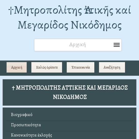
†Mητροπολίτης Ἀττικῆς καί
Μεγαρίδος Νικόδημος
Αρχική
Αρχική
Καλῶς ὁρίσατε
Ἐπικοινωνία
Αναζήτηση
† ΜΗΤΡΟΠΟΛΙΤΗΣ ΑΤΤΙΚΗΣ ΚΑΙ ΜΕΓΑΡΙΔΟΣ
ΝΙΚΟΔΗΜΟΣ
Βιογραφικό
Προσωπικότητα
Κανονικότητα ἐκλογῆς