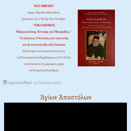
ΝΕΟ ΒΙΒΛΙΟ!
Ἀρχιμ. Εἰρηναίου Μπουσδέκη,
ἡγουμένου τῆς Ἱ. Μονῆς Νέου Στουδίου:
"ΝΙΚΟΔΗΜΟΣ
Μητροπολίτης Ἀττικῆς καί Μεγαρίδος"
Ὁ ἐπίσκοπος, Ὁ θεολόγος καί ὁ ἀγωνιστής
γιά τήν κανονική τάξη στήν Ἐκκλησία
Μιά ἱστορική καί νομοκανονική μελέτη
τοῦ Ἐκκλησιαστικοῦ Προβλήματος (1974-2013),
πού ἀναδεικνύει τή μαρτυρική μορφή
τοῦ Ἐπισκόπου Νικοδήμου.
Δημοσιεύθηκε : 27 Ιουνίου 2021
Ἁγίων Ἀποστόλων