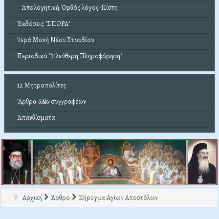
Ἀπολογητική: Ὀρθός λόγος-Πίστη
Ἐκδόσεις "ΣΠΟΡΑ"
Ἱερά Μονή Νέου Στουδίου
Περιοδικό "Ἐλεύθερη Πληροφόρηση"
12 Μητροπολίτες
Ἄρθρα ἄλλων συγγραφέων
Ἀπανθίσματα
Αρχική
Άρθρο
Κήρυγμα Αγίων Αποστόλων