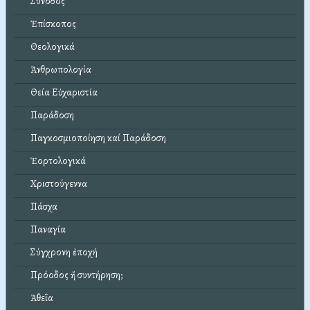
Σύνοδος
Ἐπίσκοπος
Θεολογικά
Ἀνθρωπολογία
Θεία Εὐχαριστία
Παράδοση
Παγκοσμιοποίηση καί Παράδοση
Ἑορτολογικά
Χριστούγεννα
Πάσχα
Παναγία
Σύγχρονη ἐποχή
Πρόοδος ἤ συντήρηση;
Ἀθεΐα