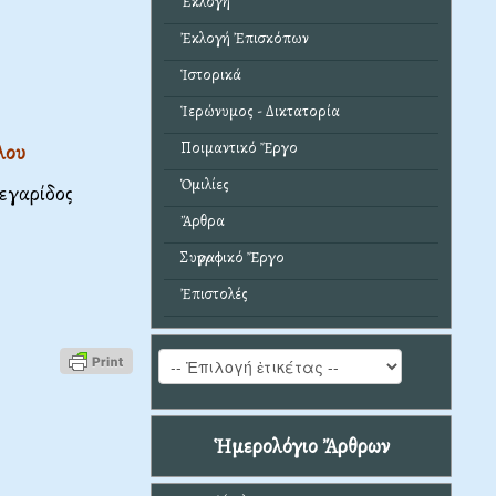
Ἐκλογή
Ἐκλογή Ἐπισκόπων
Ἱστορικά
Ἱερώνυμος - Δικτατορία
Ποιμαντικό Ἔργο
λου
Ὁμιλίες
εγαρίδος
Ἄρθρα
Συγγραφικό Ἔργο
Ἐπιστολές
Ἡμερολόγιο Ἄρθρων