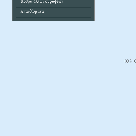
Ἄρθρα ἄλλων συγγραφέων
Ἀπανθίσματα
(03-