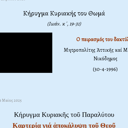
Κήρυγμα Κυριακής του Θωμά
(Ιωάν. κ΄, 19-31
)
Ο πειρασμός του δακτύ
Μητροπολίτης Ἀττικῆς καί Μ
Νικόδημος
(30-4-1996)
09 Μαϊος 2025
Κήρυγμα Κυριακῆς τοῦ Παραλύτου
Καρτερία γιά ἀποκάλυψη τοῦ Θεοῦ