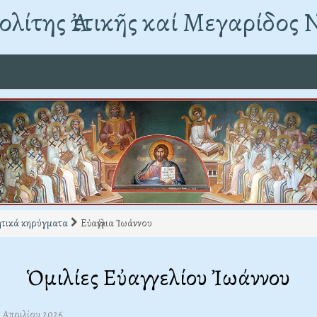
λίτης Ἀττικῆς καί Μεγαρίδος 
τικά κηρύγματα
Εὐαγγέλια Ἰωάννου
Ὁμιλίες Εὐαγγελίου Ἰωάννου
9 Απριλίου 2026