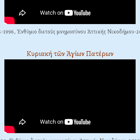
5-1996, Ἐνθύμιο διετοῦς μνημοσύνου Ἀττικῆς Νικοδήμου-
Κυριακή τῶν Ἁγίων Πατέρων