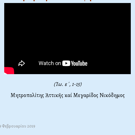
(Ἰω. ε΄, 1-15)
Μητροπολίτης Ἀττικῆς καί Μεγαρίδος Νικόδημος
09 Φεβρουαρίου 2019