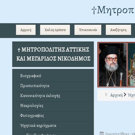
†Mητροπο
Αρχική
Καλῶς ὁρίσατε
Ἐπικοινωνία
Αναζήτηση
† ΜΗΤΡΟΠΟΛΙΤΗΣ ΑΤΤΙΚΗΣ
ΚΑΙ ΜΕΓΑΡΙΔΟΣ ΝΙΚΟΔΗΜΟΣ
Βιογραφικό
Προσωπικότητα
Αρχική
Ἠχη
Κανονικότητα ἐκλογῆς
Νεκρολογίες
Φωτογραφίες
Ἠχητικά κηρύγματα
Δημοσιεύθηκε : 1