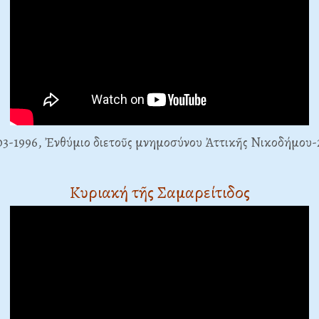
03-1996, Ἐνθύμιο διετοῦς μνημοσύνου Ἀττικῆς Νικοδήμου-
Κυριακή τῆς Σαμαρείτιδος