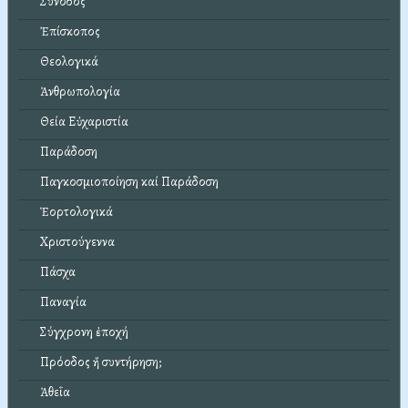
Σύνοδος
Ἐπίσκοπος
Θεολογικά
Ἀνθρωπολογία
Θεία Εὐχαριστία
Παράδοση
Παγκοσμιοποίηση καί Παράδοση
Ἑορτολογικά
Χριστούγεννα
Πάσχα
Παναγία
Σύγχρονη ἐποχή
Πρόοδος ἤ συντήρηση;
Ἀθεΐα