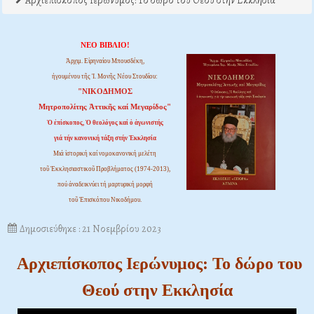
Αρχιεπίσκοπος Ιερώνυμος: Το δώρο του Θεού στην Εκκλησία
ΝΕΟ ΒΙΒΛΙΟ!
Ἀρχιμ. Εἰρηναίου Μπουσδέκη,
ἡγουμένου τῆς Ἱ. Μονῆς Νέου Στουδίου:
"ΝΙΚΟΔΗΜΟΣ
Μητροπολίτης Ἀττικῆς καί Μεγαρίδος"
Ὁ ἐπίσκοπος, Ὁ θεολόγος καί ὁ ἀγωνιστής
γιά τήν κανονική τάξη στήν Ἐκκλησία
Μιά ἱστορική καί νομοκανονική μελέτη
τοῦ Ἐκκλησιαστικοῦ Προβλήματος (1974-2013),
πού ἀναδεικνύει τή μαρτυρική μορφή
τοῦ Ἐπισκόπου Νικοδήμου.
Δημοσιεύθηκε : 21 Νοεμβρίου 2023
Αρχιεπίσκοπος Ιερώνυμος: Το δώρο του
Θεού στην Εκκλησία