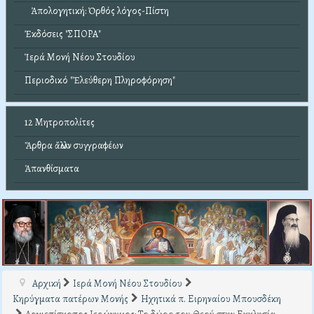
Ἀπολογητική: Ὀρθός λόγος-Πίστη
Ἐκδόσεις "ΣΠΟΡΑ"
Ἱερά Μονή Νέου Στουδίου
Περιοδικό "Ἐλεύθερη Πληροφόρηση"
12 Μητροπολίτες
Ἄρθρα ἄλλων συγγραφέων
Ἀπανθίσματα
Αρχική
Ιερά Μονή Νέου Στουδίου
Κηρύγματα πατέρων Μονής
Ηχητικά π. Ειρηναίου Μπουσδέκη