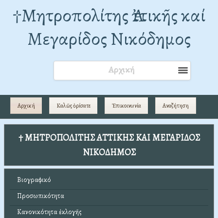
†Mητροπολίτης Ἀττικῆς καί
Μεγαρίδος Νικόδημος
Αρχική
Αρχική
Καλῶς ὁρίσατε
Ἐπικοινωνία
Αναζήτηση
† ΜΗΤΡΟΠΟΛΙΤΗΣ ΑΤΤΙΚΗΣ ΚΑΙ ΜΕΓΑΡΙΔΟΣ
ΝΙΚΟΔΗΜΟΣ
Βιογραφικό
Προσωπικότητα
Κανονικότητα ἐκλογῆς