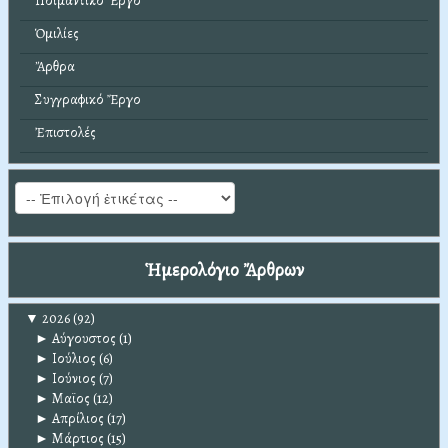
Ποιμαντικό Ἔργο
Ὁμιλίες
Ἄρθρα
Συγγραφικό Ἔργο
Ἐπιστολές
Ἡμερολόγιο Ἄρθρων
▼
2026
(92)
►
Αύγουστος
(1)
►
Ιούλιος
(6)
►
Ιούνιος
(7)
►
Μαϊος
(12)
►
Απρίλιος
(17)
►
Μάρτιος
(15)