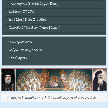
Ἀπολογητική: Ὀρθός λόγος-Πίστη
Ἐκδόσεις "ΣΠΟΡΑ"
Ἱερά Μονή Νέου Στουδίου
Περιοδικό "Ἐλεύθερη Πληροφόρηση"
12 Μητροπολίτες
Ἄρθρα ἄλλων συγγραφέων
Ἀπανθίσματα
Αρχική
Απανθίσματα
Θα καταδιωχθούν όλοι οι ευσεβείς;