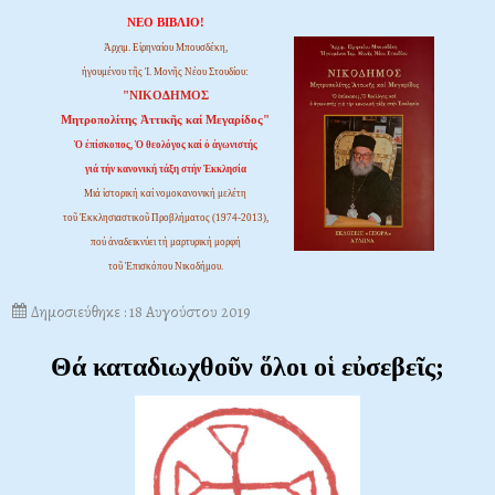
ΝΕΟ ΒΙΒΛΙΟ!
Ἀρχιμ. Εἰρηναίου Μπουσδέκη,
ἡγουμένου τῆς Ἱ. Μονῆς Νέου Στουδίου:
"ΝΙΚΟΔΗΜΟΣ
Μητροπολίτης Ἀττικῆς καί Μεγαρίδος"
Ὁ ἐπίσκοπος, Ὁ θεολόγος καί ὁ ἀγωνιστής
γιά τήν κανονική τάξη στήν Ἐκκλησία
Μιά ἱστορική καί νομοκανονική μελέτη
τοῦ Ἐκκλησιαστικοῦ Προβλήματος (1974-2013),
πού ἀναδεικνύει τή μαρτυρική μορφή
τοῦ Ἐπισκόπου Νικοδήμου.
Δημοσιεύθηκε : 18 Αυγούστου 2019
Θά καταδιωχθοῦν ὅλοι οἱ εὐσεβεῖς;