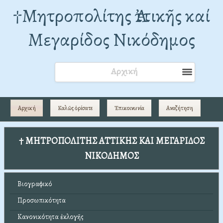
†Mητροπολίτης Ἀττικῆς καί
Μεγαρίδος Νικόδημος
Αρχική
Αρχική
Καλῶς ὁρίσατε
Ἐπικοινωνία
Αναζήτηση
† ΜΗΤΡΟΠΟΛΙΤΗΣ ΑΤΤΙΚΗΣ ΚΑΙ ΜΕΓΑΡΙΔΟΣ
ΝΙΚΟΔΗΜΟΣ
Βιογραφικό
Προσωπικότητα
Κανονικότητα ἐκλογῆς