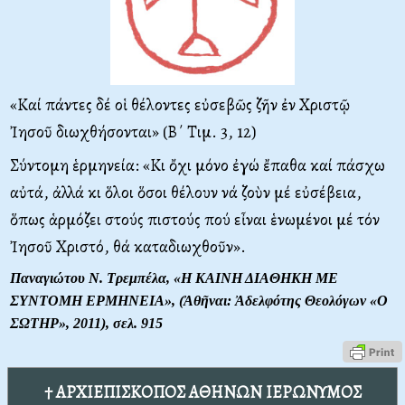
«Καί πάντες δέ οἱ θέλοντες εὐσεβῶς ζῆν ἐν Χριστῷ
Ἰησοῦ διωχθήσονται» (Β΄ Τιμ. 3, 12)
Σύντομη ἑρμηνεία: «Κι ὄχι μόνο ἐγώ ἔπαθα καί πάσχω
αὐτά, ἀλλά κι ὅλοι ὅσοι θέλουν νά ζοὺν μέ εὐσέβεια,
ὅπως ἁρμόζει στούς πιστούς πού εἶναι ἑνωμένοι μέ τόν
Ἰησοῦ Χριστό, θά καταδιωχθοῦν».
Παναγιώτου Ν. Τρεμπέλα, «Η ΚΑΙΝΗ ΔΙΑΘΗΚΗ ΜΕ
ΣΥΝΤΟΜΗ ΕΡΜΗΝΕΙΑ», (Ἀθῆναι: Ἀδελφότης Θεολόγων «Ο
ΣΩΤΗΡ», 2011), σελ. 915
† ΑΡΧΙΕΠΙΣΚΟΠΟΣ ΑΘΗΝΩΝ ΙΕΡΩΝΥΜΟΣ