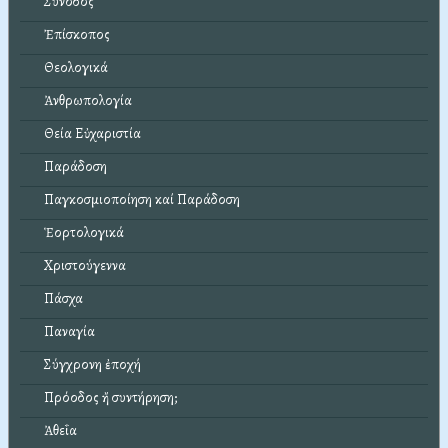
Σύνοδος
Ἐπίσκοπος
Θεολογικά
Ἀνθρωπολογία
Θεία Εὐχαριστία
Παράδοση
Παγκοσμιοποίηση καί Παράδοση
Ἑορτολογικά
Χριστούγεννα
Πάσχα
Παναγία
Σύγχρονη ἐποχή
Πρόοδος ἤ συντήρηση;
Ἀθεΐα