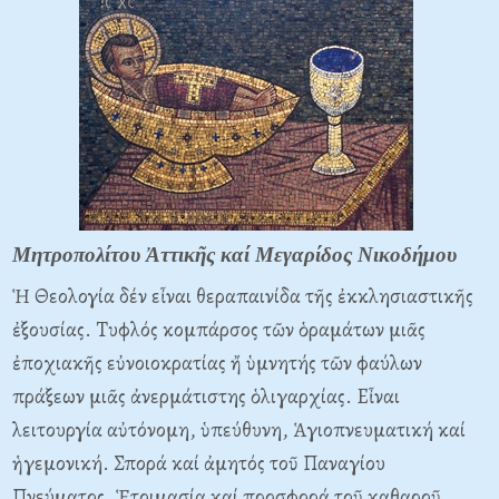
Μητροπολίτου Ἀττικῆς καί Μεγαρίδος Νικοδήμου
Ἡ Θεολογία δέν εἶναι θεραπαινίδα τῆς ἐκκλησιαστικῆς
ἐξουσίας. Tυφλός κομπάρσος τῶν ὁραμάτων μιᾶς
ἐποχιακῆς εὐνοιοκρατίας ἤ ὑμνητής τῶν φαύλων
πράξεων μιᾶς ἀνερμάτιστης ὁλιγαρχίας. Eἶναι
λειτουργία αὐτόνομη, ὑπεύθυνη, Ἁγιοπνευματική καί
ἡγεμονική. Σπορά καί ἀμητός τοῦ Παναγίου
Πνεύματος. Ἑτοιμασία καί προσφορά τοῦ καθαροῦ