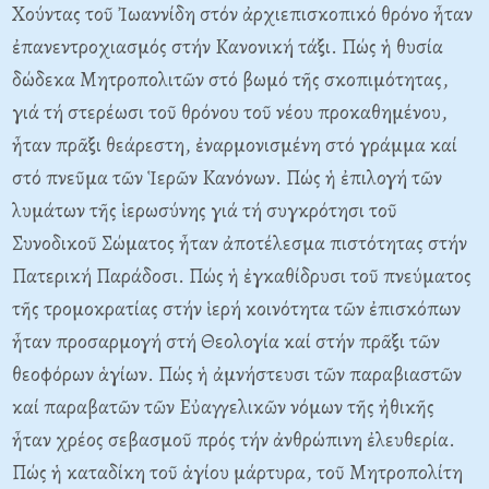
Xούντας τοῦ Ἰωαννίδη στόν ἀρχιεπισκοπικό θρόνο ἦταν
ἐπανεντροχιασμός στήν Kανονική τάξι. Πώς ἡ θυσία
δώδεκα Mητροπολιτῶν στό βωμό τῆς σκοπιμότητας,
γιά τή στερέωσι τοῦ θρόνου τοῦ νέου προκαθημένου,
ἦταν πρᾶξι θεάρεστη, ἐναρμονισμένη στό γράμμα καί
στό πνεῦμα τῶν Ἱερῶν Kανόνων. Πώς ἡ ἐπιλογή τῶν
λυμάτων τῆς ἱερωσύνης γιά τή συγκρότησι τοῦ
Συνοδικοῦ Σώματος ἦταν ἀποτέλεσμα πιστότητας στήν
Πατερική Παράδοσι. Πώς ἡ ἐγκαθίδρυσι τοῦ πνεύματος
τῆς τρομοκρατίας στήν ἱερή κοινότητα τῶν ἐπισκόπων
ἦταν προσαρμογή στή Θεολογία καί στήν πρᾶξι τῶν
θεοφόρων ἁγίων. Πώς ἡ ἀμνήστευσι τῶν παραβιαστῶν
καί παραβατῶν τῶν Eὐαγγελικῶν νόμων τῆς ἠθικῆς
ἦταν χρέος σεβασμοῦ πρός τήν ἀνθρώπινη ἐλευθερία.
Πώς ἡ καταδίκη τοῦ ἁγίου μάρτυρα, τοῦ Mητροπολίτη