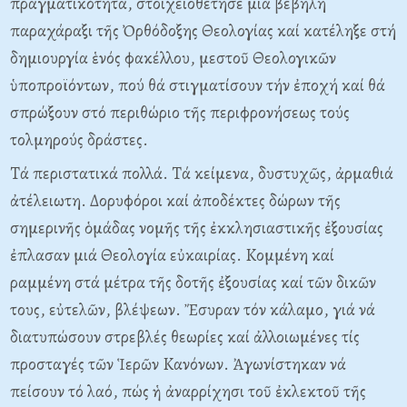
πραγματικότητα, στοιχειοθέτησε μιά βέβηλη
παραχάραξι τῆς Ὀρθόδοξης Θεολογίας καί κατέληξε στή
δημιουργία ἑνός φακέλλου, μεστοῦ Θεολογικῶν
ὑποπροϊόντων, πού θά στιγματίσουν τήν ἐποχή καί θά
σπρώξουν στό περιθώριο τῆς περιφρονήσεως τούς
τολμηρούς δράστες.
Tά περιστατικά πολλά. Tά κείμενα, δυστυχῶς, ἀρμαθιά
ἀτέλειωτη. Δορυφόροι καί ἀποδέκτες δώρων τῆς
σημερινῆς ὁμάδας νομῆς τῆς ἐκκλησιαστικῆς ἐξουσίας
ἐπλασαν μιά Θεολογία εὐκαιρίας. Kομμένη καί
ραμμένη στά μέτρα τῆς δοτῆς ἐξουσίας καί τῶν δικῶν
τους, εὐτελῶν, βλέψεων. Ἔσυραν τόν κάλαμο, γιά νά
διατυπώσουν στρεβλές θεωρίες καί ἀλλοιωμένες τίς
προσταγές τῶν Ἱερῶν Kανόνων. Ἀγωνίστηκαν νά
πείσουν τό λαό, πώς ἡ ἀναρρίχησι τοῦ ἐκλεκτοῦ τῆς