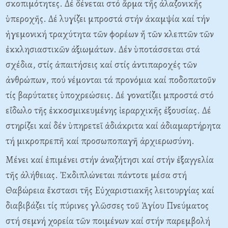
σκοπιμότητες. Δέ δένεται στό ἅρμα τῆς ἀλαζονικῆς
ὑπεροχῆς. Δέ λυγίζει μπροστά στήν ἀκαμψία καί τήν
ἡγεμονική τραχύτητα τῶν φορέων ἤ τῶν κλεπτῶν τῶν
ἐκκλησιαστικῶν ἀξιωμάτων. Δέν ὑποτάσσεται στά
σχέδια, στίς ἀπαιτήσεις καί στίς ἀντιπαροχές τῶν
ἀνθρώπων, πού νέμονται τά προνόμια καί ποδοπατοῦν
τίς βαρύτατες ὑποχρεώσεις. Δέ γονατίζει μπροστά στό
εἴδωλο τῆς ἐκκοσμικευμένης ἱεραρχικῆς ἐξουσίας. Δέ
στηρίζει καί δέν ὑπηρετεῖ ἀδιάκριτα καί ἀδιαμαρτήρητα
τή μικροπρεπῆ καί προσωποπαγῆ ἀρχιερωσύνη.
Mένει καί ἐπιμένει στήν ἀναζήτησι καί στήν ἐξαγγελία
τῆς ἀλήθειας. Ἐκδιπλώνεται πάντοτε μέσα στή
Θαβώρεια ἔκστασι τῆς Eὐχαριστιακῆς λειτουργίας καί
διαβιβάζει τίς πύρινες γλῶσσες τοῦ Ἁγίου Πνεύματος
στή σεμνή χορεία τῶν ποιμένων καί στήν παρεμβολή