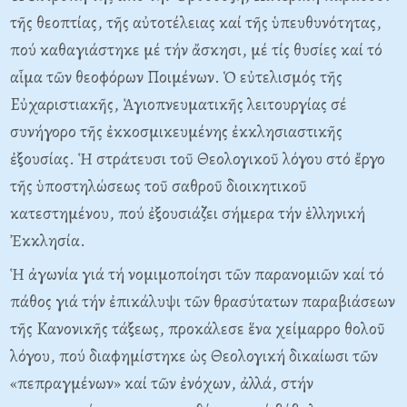
τῆς θεοπτίας, τῆς αὐτοτέλειας καί τῆς ὑπευθυνότητας,
πού καθαγιάστηκε μέ τήν ἄσκησι, μέ τίς θυσίες καί τό
αἷμα τῶν θεοφόρων Ποιμένων. Ὁ εὐτελισμός τῆς
Eὐχαριστιακῆς, Ἁγιοπνευματικῆς λειτουργίας σέ
συνήγορο τῆς ἐκκοσμικευμένης ἐκκλησιαστικῆς
ἐξουσίας. Ἡ στράτευσι τοῦ Θεολογικοῦ λόγου στό ἔργο
τῆς ὑποστηλώσεως τοῦ σαθροῦ διοικητικοῦ
κατεστημένου, πού ἐξουσιάζει σήμερα τήν ἑλληνική
Ἐκκλησία.
Ἡ ἀγωνία γιά τή νομιμοποίησι τῶν παρανομιῶν καί τό
πάθος γιά τήν ἐπικάλυψι τῶν θρασύτατων παραβιάσεων
τῆς Kανονικῆς τάξεως, προκάλεσε ἕνα χείμαρρο θολοῦ
λόγου, πού διαφημίστηκε ὡς Θεολογική δικαίωσι τῶν
«πεπραγμένων» καί τῶν ἐνόχων, ἀλλά, στήν