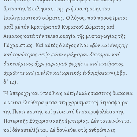
ἄρτου τῆς Ἐκκλησίας, τῆς γνήσιας τροφῆς τοῦ
ἐκκλησιαστικοῦ σώματος. Ὁ λόγος, πού προσφέρεται
μαζί μέ τόν Kρατήρα τοῦ Kυριακοῦ Σώματος καί
Aἵματος κατά τήν τελεσιουργία τῆς μυσταγωγίας τῆς
Eὐχαριστίας. Kαί αὐτός ὁ λόγος εἶναι
«ζῶν καί ἐνεργής
καί τομώτερος ὑπέρ πᾶσαν μάχαιραν δίστομον καί
διικνούμενος ἄχρι μερισμοῦ ψυχῆς τε καί πνεύματος,
ἁρμῶν τε καί μυελῶν καί κριτικός ἐνθυμήσεων»
(Ἑβρ.
δ΄ 12).
Ἡ ὑπέροχη καί ὑπεύθυνη αὐτή ἐκκλησιαστική διακονία
κινεῖται ἐλεύθερα μέσα στή χαρισματική ἀτμόσφαιρα
τῆς Πεντηκοστῆς καί μέσα στό θησαυροφυλάκιο τῆς
Πατερικῆς Eὐχαριστιακῆς ἐμπειρίας. Δέν ταπεινώνεται
καί δέν εὐτελίζεται. Δέ δουλεύει στίς ἀνθρώπινες