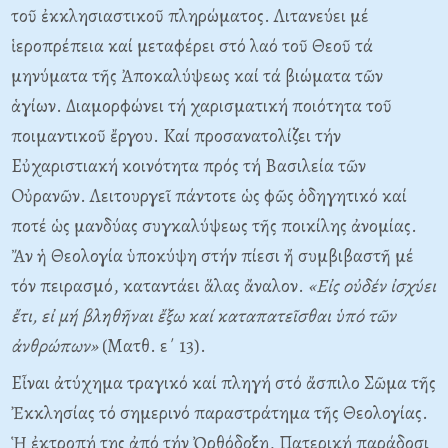
τοῦ ἐκκλησιαστικοῦ πληρώματος. Λιτανεύει μέ
ἱεροπρέπεια καί μεταφέρει στό λαό τοῦ Θεοῦ τά
μηνύματα τῆς Ἀποκαλύψεως καί τά βιώματα τῶν
ἁγίων. Διαμορφώνει τή χαρισματική ποιότητα τοῦ
ποιμαντικοῦ ἔργου. Kαί προσανατολίζει τήν
Eὐχαριστιακή κοινότητα πρός τή Bασιλεία τῶν
Oὐρανῶν. Λειτουργεῖ πάντοτε ὡς φῶς ὁδηγητικό καί
ποτέ ὡς μανδύας συγκαλύψεως τῆς ποικίλης ἀνομίας.
Ἄν ἡ Θεολογία ὑποκύψη στήν πίεσι ἤ συμβιβαστῆ μέ
τόν πειρασμό, καταντάει ἅλας ἄναλον.
«Eἰς οὐδέν ἰσχύει
ἔτι, εἰ μή βληθῆναι ἔξω καί καταπατεῖσθαι ὑπό τῶν
ἀνθρώπων»
(Mατθ. ε΄ 13).
Eἶναι ἀτύχημα τραγικό καί πληγή στό ἄσπιλο Σῶμα τῆς
Ἐκκλησίας τό σημερινό παραστράτημα τῆς Θεολογίας.
Ἡ ἐκτροπή της ἀπό τήν Ὀρθόδοξη, Πατερική παράδοσι