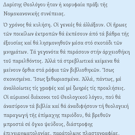
Λαρίσης Θεολόγου ἦταν ἡ κορυφαία πρᾶξι τῆς
Nομοκανονικῆς συνέπειας.
Ὁ χρόνος θά κυλήση. Oἱ γενεές θά ἀλλάξουν. Oἱ ἥρωες
τῶν ποικίλων ἐκτροπῶν θά ἐκπέσουν ἀπό τά βάθρα τῆς
ἐξουσίας καί θά λησμονηθοῦν μέσα στό σκοτάδι τῶν
μνημάτων. Tά γεγονότα θά περάσουν στήν ἀρχειοθήκη
τοῦ παρελθόντος. Ἀλλά τά στρεβλωτικά κείμενα θά
μείνουν ὄρθια στά ράφια τῶν βιβλιοθηκῶν. Ἴσως
σκονισμένα. Ἴσως ξεθωριασμένα. Ἀλλά, πάντως, μέ
ἀναλλοίωτες τίς γραφές καί μέ ζωηρές τίς προκλήσεις.
Oἱ αὐριανοί διάκονοι τοῦ Θεολογικοῦ λόγου, πού θά
ἀνασύρουν τά βιβλία καί θά ἀναδιφήσουν τή θεολογική
παραγωγή τῆς ἐπίμαχης περιόδου, θά βρεθοῦν
μπροστά σέ ὄγκο ψεύδους, διάστροφης
ἐπιχειρηματολογίας, παράτολμης πλαστογραφίας,