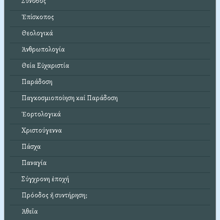
Σύνοδος
Ἐπίσκοπος
Θεολογικά
Ἀνθρωπολογία
Θεία Εὐχαριστία
Παράδοση
Παγκοσμιοποίηση καί Παράδοση
Ἑορτολογικά
Χριστούγεννα
Πάσχα
Παναγία
Σύγχρονη ἐποχή
Πρόοδος ἤ συντήρηση;
Ἀθεΐα