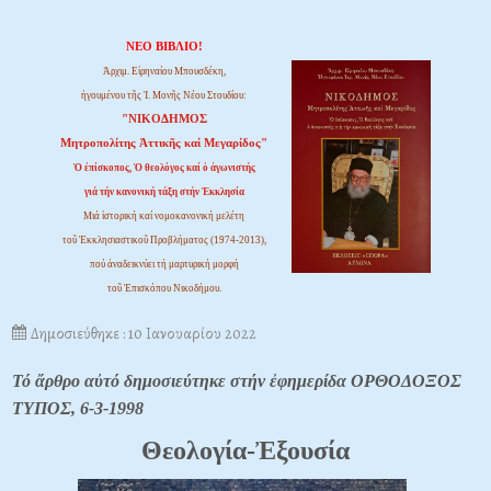
ΝΕΟ ΒΙΒΛΙΟ!
Ἀρχιμ. Εἰρηναίου Μπουσδέκη,
ἡγουμένου τῆς Ἱ. Μονῆς Νέου Στουδίου:
"ΝΙΚΟΔΗΜΟΣ
Μητροπολίτης Ἀττικῆς καί Μεγαρίδος"
Ὁ ἐπίσκοπος, Ὁ θεολόγος καί ὁ ἀγωνιστής
γιά τήν κανονική τάξη στήν Ἐκκλησία
Μιά ἱστορική καί νομοκανονική μελέτη
τοῦ Ἐκκλησιαστικοῦ Προβλήματος (1974-2013),
πού ἀναδεικνύει τή μαρτυρική μορφή
τοῦ Ἐπισκόπου Νικοδήμου.
Δημοσιεύθηκε : 10 Ιανουαρίου 2022
Τό ἄρθρο αὐτό δημοσιεύτηκε στήν ἐφημερίδα ΟΡΘΟΔΟΞΟΣ
ΤΥΠΟΣ, 6-3-1998
Θεολογία-Ἐξουσία