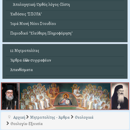
Ἀπολογητική: Ὀρθός λόγος-Πίστη
Ἐκδόσεις "ΣΠΟΡΑ"
Ἱερά Μονή Νέου Στουδίου
Περιοδικό "Ἐλεύθερη Πληροφόρηση"
12 Μητροπολίτες
Ἄρθρα ἄλλων συγγραφέων
Ἀπανθίσματα
Αρχική
Μητροπολίτης - Άρθρα
Θεολογικά
Θεολογία-Εξουσία