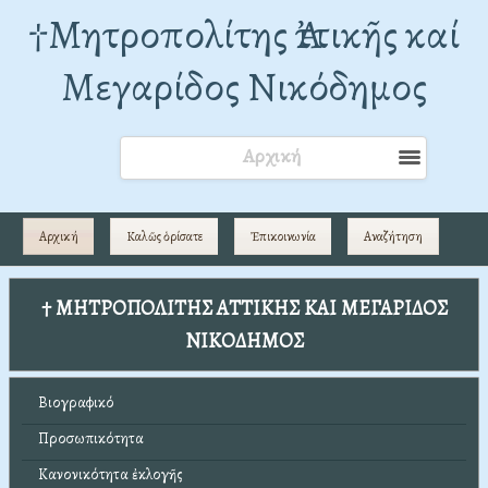
†Mητροπολίτης Ἀττικῆς καί
Μεγαρίδος Νικόδημος
Αρχική
Αρχική
Καλῶς ὁρίσατε
Ἐπικοινωνία
Αναζήτηση
† ΜΗΤΡΟΠΟΛΙΤΗΣ ΑΤΤΙΚΗΣ ΚΑΙ ΜΕΓΑΡΙΔΟΣ
ΝΙΚΟΔΗΜΟΣ
Βιογραφικό
Προσωπικότητα
Κανονικότητα ἐκλογῆς