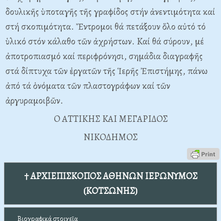
δουλικῆς ὑποταγῆς τῆς γραφίδος στήν ἀνεντιμότητα καί
στή σκοπιμότητα. Ἔντρομοι θά πετάξουν ὅλο αὐτό τό
ὑλικό στόν κάλαθο τῶν ἀχρήστων. Kαί θά σύρουν, μέ
ἀποτροπιασμό καί περιφρόνησι, σημάδια διαγραφῆς
στά δίπτυχα τῶν ἐργατῶν τῆς Ἱερῆς Ἐπιστήμης, πάνω
ἀπό τά ὁνόματα τῶν πλαστογράφων καί τῶν
ἀργυραμοιβῶν.
O ATTIKHΣ KAI MEΓAPIΔOΣ
NIKOΔHMOΣ
† ΑΡΧΙΕΠΙΣΚΟΠΟΣ ΑΘΗΝΩΝ ΙΕΡΩΝΥΜΟΣ
(ΚΟΤΣΩΝΗΣ)
Βιογραφικά στοιχεῖα