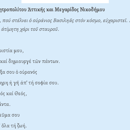
τροπολίτου Ἀττικῆς και Μεγαρίδος Νικοδήμου
ς, πού στέλνει ὁ οὐράνιος Βασιληᾶς στόν κόσμο, εὐχαριστεῖ. 
ν ἀτίμητη χάρι τοῦ σταυροῦ.
ριστία μου,
 δημιουργέ τῶν πάντων.
όξα σου ὁ οὐρανός
 ἡ γῆ ἀπ’ τή σοφία σου.
ός καί Θεός,
ντα.
νεῦμα σου
λα τή ζωή.