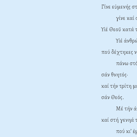
Γίνε εὐμενής σ
γίνε καί σέ 
Υἱέ Θεοῦ κατά 
Υἱέ ἀνθρώπο
πού δέχτηκες 
πάνω στό σ
σάν θνητός·
καί τήν τρίτη 
σάν Θεός.
Μέ τήν ἀνάστ
καί στή γενηά 
πού κι’ ἐμ