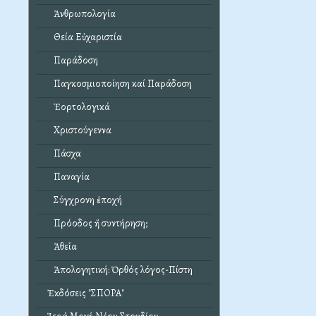
Ἀνθρωπολογία
Θεία Εὐχαριστία
Παράδοση
Παγκοσμιοποίηση καί Παράδοση
Ἑορτολογικά
Χριστούγεννα
Πάσχα
Παναγία
Σύγχρονη ἐποχή
Πρόοδος ἤ συντήρηση;
Ἀθεΐα
Ἀπολογητική: Ὀρθός λόγος-Πίστη
Ἐκδόσεις "ΣΠΟΡΑ"