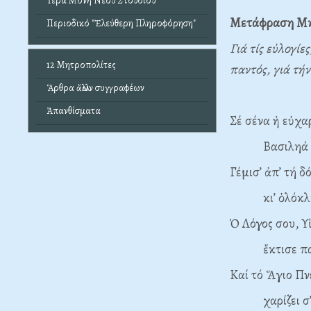
Ἱερά Μονή Νέου Στουδίου
Μετάφραση
Μη
Περιοδικό "Ἐλεύθερη Πληροφόρηση"
Γιά τίς εὐλογίε
12 Μητροπολίτες
παντός, γιά τή
Ἄρθρα ἄλλων συγγραφέων
Ἀπανθίσματα
Σέ σένα ἡ εὐχα
Βασιληά καί
Γέμισ’ ἀπ’ τή δ
κι’ ὁλόκληρη
Ὁ Λόγος σου, Υἱ
ἔκτισε πά
Καί τό Ἅγιο Π
χαρίζει σ’ ὅ