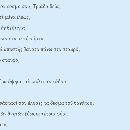
τόν κόσμο σου, Τριάδα θεία,
μένα ἵλεως,
τήν θεότητα,
υ κατά τή σάρκα,
νά ὑποστῇς θάνατο πάνω στό σταυρό,
ταυρό,
μέρα ἄφησες τίς πύλες τοῦ ἄδου
ασί σου ἔλυσες τά δεσμά τοῦ θανάτου,
τῶν θνητῶν ἔδωσες τέτοια φύσι,
εῖς