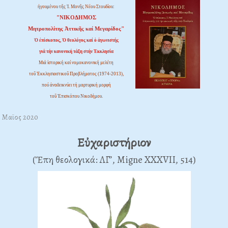
ἡγουμένου τῆς Ἱ. Μονῆς Νέου Στουδίου:
"ΝΙΚΟΔΗΜΟΣ
Μητροπολίτης Ἀττικῆς καί Μεγαρίδος"
Ὁ ἐπίσκοπος, Ὁ θεολόγος καί ὁ ἀγωνιστής
γιά τήν κανονική τάξη στήν Ἐκκλησία
Μιά ἱστορική καί νομοκανονική μελέτη
τοῦ Ἐκκλησιαστικοῦ Προβλήματος (1974-2013),
πού ἀναδεικνύει τή μαρτυρική μορφή
τοῦ Ἐπισκόπου Νικοδήμου.
8 Μαϊος 2020
Εὐχαριστήριον
(Ἔπη θεολογικά: ΛΓ’, Migne XXXVII, 514)