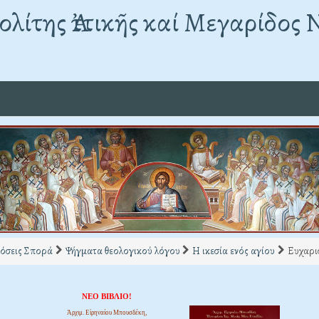
λίτης Ἀττικῆς καί Μεγαρίδος 
όσεις Σπορά
Ψήγματα θεολογικού λόγου
Η ικεσία ενός αγίου
Ευχαρι
ΝΕΟ ΒΙΒΛΙΟ!
Ἀρχιμ. Εἰρηναίου Μπουσδέκη,