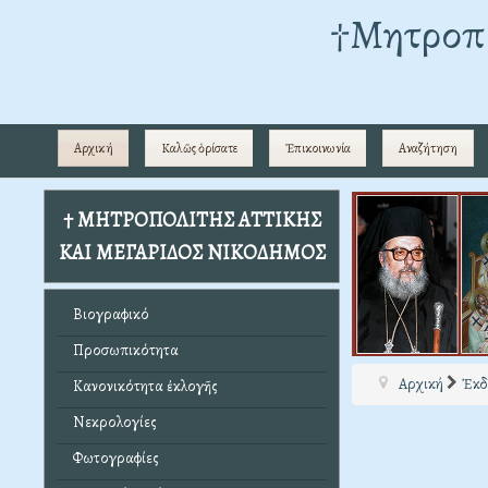
†Mητροπο
Αρχική
Καλῶς ὁρίσατε
Ἐπικοινωνία
Αναζήτηση
† ΜΗΤΡΟΠΟΛΙΤΗΣ ΑΤΤΙΚΗΣ
ΚΑΙ ΜΕΓΑΡΙΔΟΣ ΝΙΚΟΔΗΜΟΣ
Βιογραφικό
Προσωπικότητα
Αρχική
Ἐκδ
Κανονικότητα ἐκλογῆς
Νεκρολογίες
Φωτογραφίες