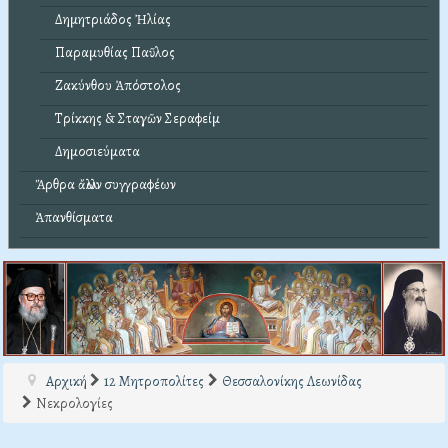
Δημητριάδος Ἠλίας
Παραμυθίας Παῦλος
Ζακύνθου Ἀπόστολος
Τρίκκης & Σταγῶν Σεραφείμ
Δημοσιεύματα
Ἄρθρα ἄλλων συγγραφέων
Ἀπανθίσματα
Αρχική
12 Μητροπολίτες
Θεσσαλονίκης Λεωνίδας
Νεκρολογίες