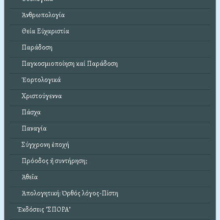
Ἀνθρωπολογία
Θεία Εὐχαριστία
Παράδοση
Παγκοσμιοποίηση καί Παράδοση
Ἑορτολογικά
Χριστούγεννα
Πάσχα
Παναγία
Σύγχρονη ἐποχή
Πρόοδος ἤ συντήρηση;
Ἀθεΐα
Ἀπολογητική: Ὀρθός λόγος-Πίστη
Ἐκδόσεις "ΣΠΟΡΑ"