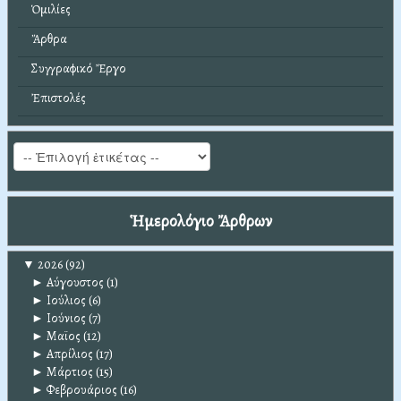
Ὁμιλίες
Ἄρθρα
Συγγραφικό Ἔργο
Ἐπιστολές
Ἡμερολόγιο Ἄρθρων
▼
2026
(92)
►
Αύγουστος
(1)
►
Ιούλιος
(6)
►
Ιούνιος
(7)
►
Μαϊος
(12)
►
Απρίλιος
(17)
►
Μάρτιος
(15)
►
Φεβρουάριος
(16)