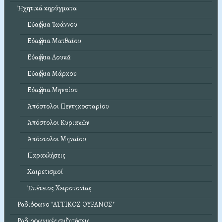
Ἠχητικά κηρύγματα
Εὐαγγέλια Ἰωάννου
Εὐαγγέλια Ματθαίου
Εὐαγγέλια Λουκᾶ
Εὐαγγέλια Μάρκου
Εὐαγγέλια Μηναίου
Ἀπόστολοι Πεντηκοσταρίου
Ἀπόστολοι Κυριακῶν
Ἀπόστολοι Μηναίου
Παρακλήσεις
Χαιρετισμοί
Ἐπέτειος Χειροτονίας
Ραδιόφωνο "ΑΤΤΙΚΟΣ ΟΥΡΑΝΟΣ"
Ραδιοφωνικές συζητήσεις