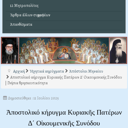
12 Μητροπολίτες
Ἄρθρα ἄλλων συγγραφέων
Ἀπανθίσματα
Αρχική
Ἠχητικά κηρύγματα
Ἀπόστολοι Μηναίου
Αποστολικό κήρυγμα Κυριακής Πατέρων Δ' Οικουμενικής Συνόδου
| Γνήσια θρησκευτικότητα
Δημοσιεύθηκε : 11 Ιουλίου 2025
Ἀποστολικό κήρυγμα Κυριακῆς Πατέρων
Δ΄ Οἰκουμενικῆς Συνόδου