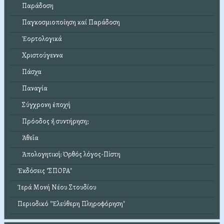
Παράδοση
Παγκοσμιοποίηση καί Παράδοση
Ἑορτολογικά
Χριστούγεννα
Πάσχα
Παναγία
Σύγχρονη ἐποχή
Πρόοδος ἤ συντήρηση;
Ἀθεΐα
Ἀπολογητική: Ὀρθός λόγος-Πίστη
Ἐκδόσεις "ΣΠΟΡΑ"
Ἱερά Μονή Νέου Στουδίου
Περιοδικό "Ἐλεύθερη Πληροφόρηση"