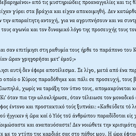
εβαρημένοι» από τις μυστηριώδεις προαναγγελίες και τις θ
είχαν γύρει στα βράχια και είχαν αποκοιμηθή. Δεν κατώρθ
 την απαραίτητη αντοχή, για να αγρυπνήσουν και να συν
τους αγωνία και τον δυναμικό λόγο της προσευχής τους το
αι σαν επιτίμησι στη ραθυμία τους ήρθε το παράπονο του 
ίαν ὥραν γρηγορῆσαι μετ’ ἐμοῦ;»
ησι αυτή δεν έφερε αποτέλεσμα. Σε λίγο, μετά από ένα πε
ο οποίο ο Κύριος παραδόθηκε και πάλι σε προσευχή, τους β
Σιωπηλά, χωρίς να ταράξη τον ύπνο τους, απομακρύνεται κα
Κι’ όταν πια την ωλοκλήρωσε, όταν τέλειωσε τον μοναδικό 
 ύφος έντονο και προστακτικό τούς ξυπνάει: «Καθεύδετε τό λ
ού ἤγγικεν ἡ ὥρα καί ὁ Υἱός τοῦ ἀνθρώπου παραδίδοται εἰς 
ιμώσαστε και αναπαυόσαστε! Δεν νοιώθετε την κρισιμότη
τε με το χτύπο της καρδιάς σας στο πάθος μου. Η ώρα έφτασ