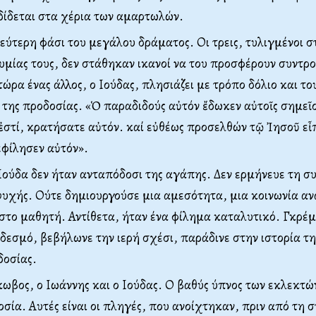
δίδεται στα χέρια των αμαρτωλών.
δεύτερη φάσι του μεγάλου δράματος. Οι τρεις, τυλιγμένοι σ
υμίας τους, δεν στάθηκαν ικανοί να του προσφέρουν συντρο
ώρα ένας άλλος, ο Ιούδας, πλησιάζει με τρόπο δόλιο και του
της προδοσίας. «Ὁ παραδιδούς αὐτόν ἔδωκεν αὐτοῖς σημεῖο
ἐστί, κρατήσατε αὐτόν. καί εὐθέως προσελθών τῷ Ἰησοῦ εἶπ
εφίλησεν αὐτόν».
Ιούδα δεν ήταν ανταπόδοσι της αγάπης. Δεν ερμήνευε τη συ
υχής. Ούτε δημιουργούσε μια αμεσότητα, μια κοινωνία α
στο μαθητή. Αντίθετα, ήταν ένα φίλημα καταλυτικό. Γκρέμι
δεσμό, βεβήλωνε την ιερή σχέσι, παράδινε στην ιστορία τη
δοσίας.
κωβος, ο Ιωάννης και ο Ιούδας. Ο βαθύς ύπνος των εκλεκτώ
σία. Αυτές είναι οι πληγές, που ανοίχτηκαν, πριν από τη 