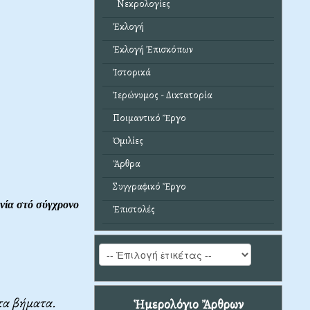
Νεκρολογίες
Ἐκλογή
Ἐκλογή Ἐπισκόπων
Ἱστορικά
Ἱερώνυμος - Δικτατορία
Ποιμαντικό Ἔργο
Ὁμιλίες
Ἄρθρα
Συγγραφικό Ἔργο
νία στό σύγχρονο
Ἐπιστολές
ώτα βήματα.
Ἡμερολόγιο Ἄρθρων