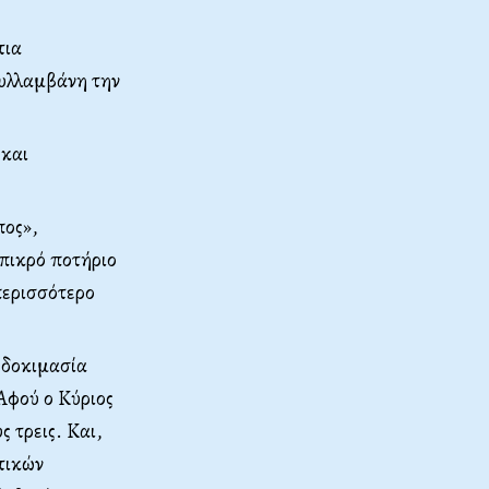
τια
συλλαμβάνη την
 και
πος»,
 πικρό ποτήριο
περισσότερο
 δοκιμασία
Αφού ο Κύριος
 τρεις. Και,
τικών