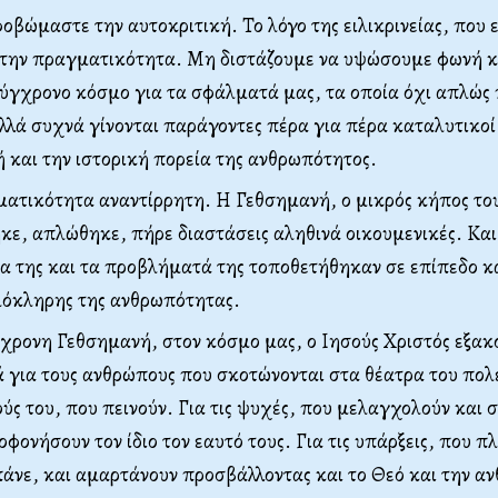
οβώμαστε την αυτοκριτική. Το λόγο της ειλικρινείας, που ε
 την πραγματικότητα. Μη διστάζουμε να υψώσουμε φωνή κ
ύγχρονο κόσμο για τα σφάλματά μας, τα οποία όχι απλώς 
λλά συχνά γίνονται παράγοντες πέρα για πέρα καταλυτικοί
 και την ιστορική πορεία της ανθρωπότητος.
ματικότητα αναντίρρητη. Η Γεθσημανή, ο μικρός κήπος το
κε, απλώθηκε, πήρε διαστάσεις αληθινά οικουμενικές. Και
ία της και τα προβλήματά της τοποθετήθηκαν σε επίπεδο κ
όκληρης της ανθρωπότητας.
γχρονη Γεθσημανή, στον κόσμο μας, ο Ιησούς Χριστός εξακ
 για τους ανθρώπους που σκοτώνονται στα θέατρα του πολέ
ύς του, που πεινούν. Για τις ψυχές, που μελαγχολούν και 
οφονήσουν τον ίδιο τον εαυτό τους. Για τις υπάρξεις, που 
πάνε, και αμαρτάνουν προσβάλλοντας και το Θεό και την αν