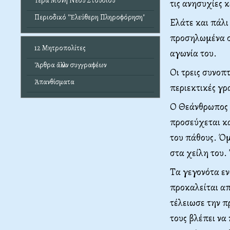
Ἱερά Μονή Νέου Στουδίου
τις ανησυχίες κ
Περιοδικό "Ἐλεύθερη Πληροφόρηση"
Ελάτε και πάλι
προσηλωμένα σ
12 Μητροπολίτες
αγωνία του.
Ἄρθρα ἄλλων συγγραφέων
Οι τρεις συνοπ
Ἀπανθίσματα
περιεκτικές γρ
Ο Θεάνθρωπος β
προσεύχεται κα
του πάθους. Όμ
στα χείλη του.
Τα γεγονότα ε
προκαλείται α
τέλειωσε την π
τους βλέπει να