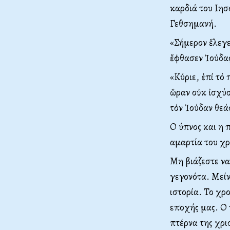
καρδιά του Ιησ
Γεθσημανή.
«Σήμερον ἔλεγε
ἔφθασεν Ἰούδας
«Κύριε, ἐπί τό
ὥραν οὐκ ἰσχύσ
τόν Ἰούδαν θεά
Ο ύπνος και η 
αμαρτία του χρ
Μη βιάζεστε να
γεγονότα. Μείν
ιστορία. Το χρ
εποχής μας. Ο 
πτέρνα της χρι