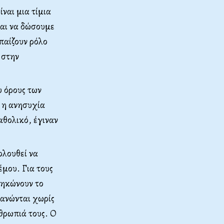
ίναι μια τίμια
αι να δώσουμε
παίζουν ρόλο
 στην
υ όρους των
 η ανησυχία
αθολικό, έγιναν
ολουθεί να
μου. Για τους
σηκώνουν το
πλανώνται χωρίς
θρωπιά τους. Ο