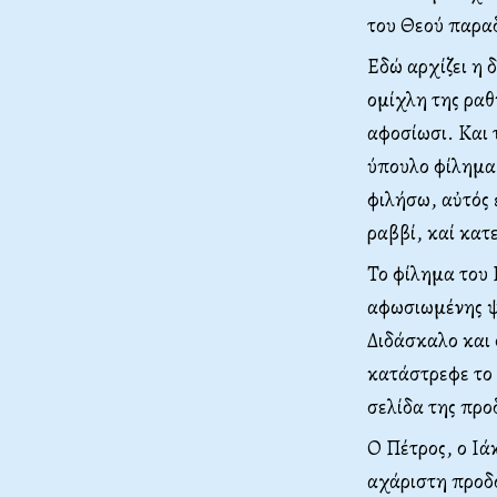
του Θεού παρα
Εδώ αρχίζει η 
ομίχλη της ραθ
αφοσίωσι. Και τ
ύπουλο φίλημα 
φιλήσω, αὐτός 
ραββί, καί κατ
Το φίλημα του 
αφωσιωμένης ψ
Διδάσκαλο και 
κατάστρεφε το 
σελίδα της προ
Ο Πέτρος, ο Ιά
αχάριστη προδο