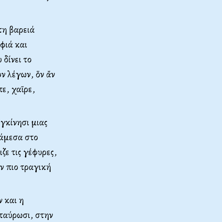
τη βαρειά
φιά και
 δίνει το
ν λέγων, ὅν ἄν
ε, χαῖρε,
γκίνησι μιας
νάμεσα στο
ζε τις γέφυρες,
ν πιο τραγική
ν και η
σταύρωσι, στην