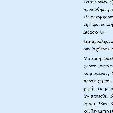
εντυπώσεων, «β
προαισθήσεις, 
εξοικονομήσουν
την προσωπική 
Διδάσκαλο.
Σαν πρόκλησι κ
οὐκ ἰσχύσατε μ
Μα και η πρόκλ
χρόνου, κατά τ
κοιμισμένους. 
προσευχή του. 
γυρίζει και με
ἀναπαύεσθε, ἰδ
ἁμαρτωλῶν». Κο
και δεν μετέχε