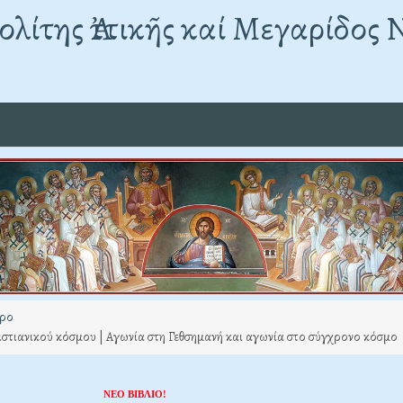
λίτης Ἀττικῆς καί Μεγαρίδος 
ρο
ιστιανικού κόσμου | Αγωνία στη Γεθσημανή και αγωνία στο σύγχρονο κόσμο
ΝΕΟ ΒΙΒΛΙΟ!