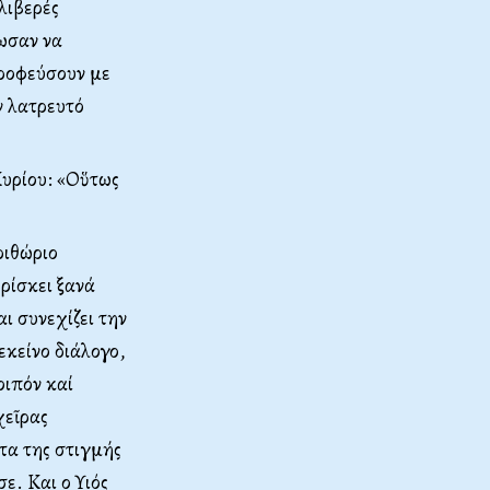
λιβερές
ωσαν να
τροφεύσουν με
ν λατρευτό
Κυρίου: «Οὕτως
ριθώριο
ρίσκει ξανά
ι συνεχίζει την
εκείνο διάλογο,
οιπόν καί
χεῖρας
τα της στιγμής
ε. Και ο Υιός