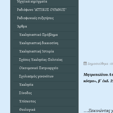
Ἠχητικά κηρύγματα
Ραδιόφωνο "ΑΤΤΙΚΟΣ ΟΥΡΑΝΟΣ"
Ραδιοφωνικές συζητήσεις
Ἄρθρα
Ἐκκλησιαστικό Πρόβλημα
Ἐκκλησιαστική δικαιοσύνη
Ἐκκλησιαστική Ἱστορία
Σχέσεις Ἐκκλησίας-Πολιτείας
Δημοσιεύθηκε : 0
Οἰκουμενικό Πατριαρχεῖο
Μητροπολίτου Ατ
Σχολιασμός γενονότων
κόσμο
», β΄ έκδ.
Ἐκκλησία
Σύνοδος
Ἐπίσκοπος
...Ξεκινώντας 
Θεολογικά