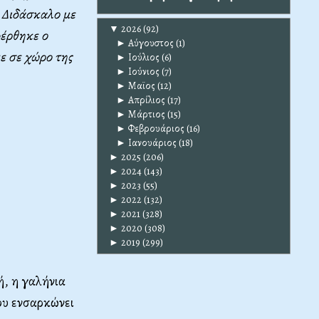
 Διδάσκαλο με
▼
2026
(92)
φέρθηκε ο
►
Αύγουστος
(1)
ε σε χώρο της
►
Ιούλιος
(6)
►
Ιούνιος
(7)
►
Μαϊος
(12)
►
Απρίλιος
(17)
►
Μάρτιος
(15)
►
Φεβρουάριος
(16)
►
Ιανουάριος
(18)
►
2025
(206)
►
2024
(143)
►
2023
(55)
►
2022
(132)
►
2021
(328)
►
2020
(308)
►
2019
(299)
ή, η γαλήνια
ου ενσαρκώνει