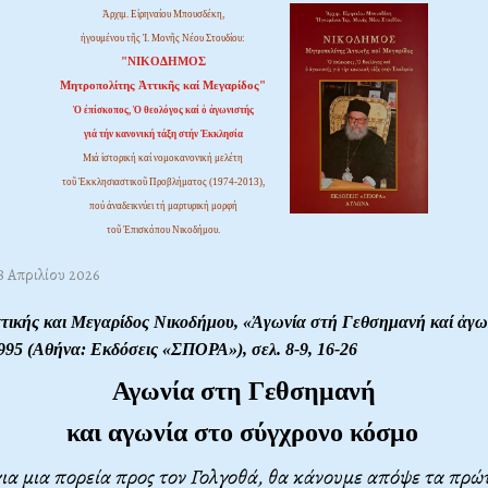
Ἀρχιμ. Εἰρηναίου Μπουσδέκη,
ἡγουμένου τῆς Ἱ. Μονῆς Νέου Στουδίου:
"ΝΙΚΟΔΗΜΟΣ
Μητροπολίτης Ἀττικῆς καί Μεγαρίδος"
Ὁ ἐπίσκοπος, Ὁ θεολόγος καί ὁ ἀγωνιστής
γιά τήν κανονική τάξη στήν Ἐκκλησία
Μιά ἱστορική καί νομοκανονική μελέτη
τοῦ Ἐκκλησιαστικοῦ Προβλήματος (1974-2013),
πού ἀναδεικνύει τή μαρτυρική μορφή
τοῦ Ἐπισκόπου Νικοδήμου.
8 Απριλίου 2026
τικής και Μεγαρίδος Νικοδήμου, «
Ἀγωνία στή Γεθσημανή καί ἀγω
 1995 (Αθήνα: Εκδόσεις «ΣΠΟΡΑ»), σελ. 8-9, 16-26
Αγωνία στη Γεθσημανή
και αγωνία στο σύγχρονο κόσμο
για μια πορεία προς τον Γολγοθά, θα κάνουμε απόψε τα πρ