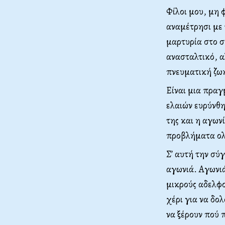
Φίλοι μου, μη φ
αναμέτρησι με
μαρτυρία στο σ
ανασταλτικό, α
πνευματική ζωή
Είναι μια πραγ
ελαιών ευρύνθη
της και η αγων
προβλήματα ολ
Σ’ αυτή την σύ
αγωνιά. Αγωνιά
μικρούς αδελφο
χέρι για να δολ
να ξέρουν πού 