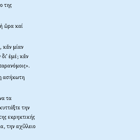
ο της
 ἡ ὥρα καί
, κἄν μίαν
δι’ ἐμέ; κἄν
παρανόμοις».
 η ασήκωτη
να τα
κυττάξτε την
της εκρηκτικής
α, την αχίλλειο