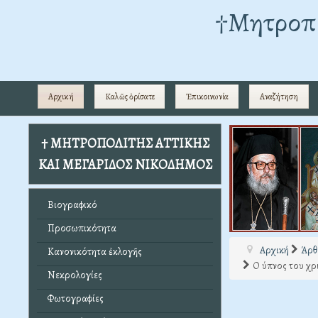
†Mητροπο
Αρχική
Καλῶς ὁρίσατε
Ἐπικοινωνία
Αναζήτηση
† ΜΗΤΡΟΠΟΛΙΤΗΣ ΑΤΤΙΚΗΣ
ΚΑΙ ΜΕΓΑΡΙΔΟΣ ΝΙΚΟΔΗΜΟΣ
Βιογραφικό
Προσωπικότητα
Αρχική
Άρθ
Κανονικότητα ἐκλογῆς
Ο ύπνος του χρ
Νεκρολογίες
Φωτογραφίες