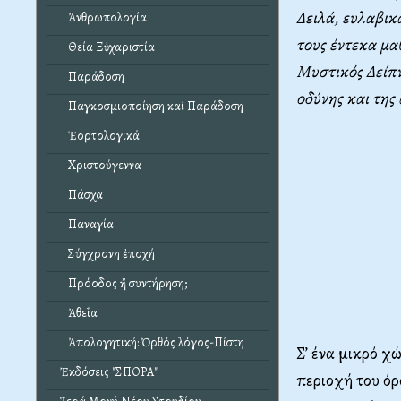
Δειλά, ευλαβικ
Ἀνθρωπολογία
τους έντεκα μα
Θεία Εὐχαριστία
Μυστικός Δείπν
Παράδοση
οδύνης και της 
Παγκοσμιοποίηση καί Παράδοση
Ἑορτολογικά
Χριστούγεννα
Πάσχα
Παναγία
Σύγχρονη ἐποχή
Πρόοδος ἤ συντήρηση;
Ἀθεΐα
Ἀπολογητική: Ὀρθός λόγος-Πίστη
Σ’ ένα μικρό χ
Ἐκδόσεις "ΣΠΟΡΑ"
περιοχή του όρ