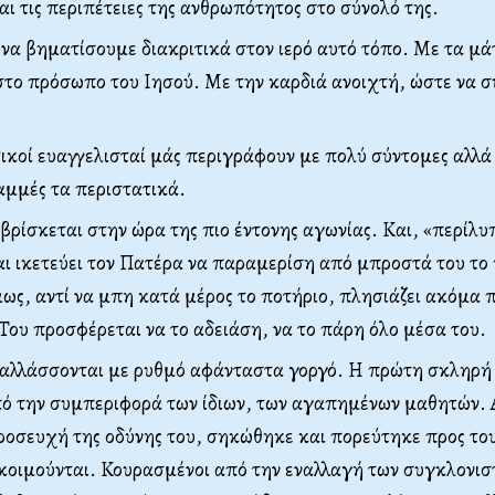
αι τις περιπέτειες της ανθρωπότητος στο σύνολό της.
 να βηματίσουμε διακριτικά στον ιερό αυτό τόπο. Με τα μά
το πρόσωπο του Ιησού. Με την καρδιά ανοιχτή, ώστε να 
τικοί ευαγγελισταί μάς περιγράφουν με πολύ σύντομες αλλά
αμμές τα περιστατικά.
ρίσκεται στην ώρα της πιο έντονης αγωνίας. Και, «περίλυ
ι ικετεύει τον Πατέρα να παραμερίση από μπροστά του το
ως, αντί να μπη κατά μέρος το ποτήριο, πλησιάζει ακόμα 
 Του προσφέρεται να το αδειάση, να το πάρη όλο μέσα του.
ναλλάσσονται με ρυθμό αφάνταστα γοργό. Η πρώτη σκληρή
πό την συμπεριφορά των ίδιων, των αγαπημένων μαθητών. 
ροσευχή της οδύνης του, σηκώθηκε και πορεύτηκε προς τους
 κοιμούνται. Κουρασμένοι από την εναλλαγή των συγκλονισ