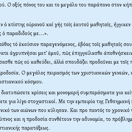
ού. Ο οξύς πόνος του και το μεγάλο του παράπονο στον κήπ
ν ὁ κτίστης οὐρανοῦ καί γῆς τοῖς ἑαυτοῦ μαθηταῖς, ἤγγικεν
 ὁ παραδιδούς με...».
 πάθος τό ἑκούσιον παραγενόμενος, ἐβόας τοῖς μαθηταῖς σου
ατε ἀγρυπνῆσαι μετ’ ἐμοῦ, πῶς ἐπηγγείλασθε ἀποθνήσκειν 
σασθε πῶς οὐ καθεύδει, ἀλλά σπουδάζει προδοῦναι με τοῖς 
προδοσία. Ο μεγάλος πειρασμός των χριστιανικών γενεών,
ιστιανικού κόσμου.
 διατυπώσετε κρίσεις και μονομερή συμπεράσματα για κεί
ετε για λίγο στοχαστικοί. Με την εμπειρία της Γεθσημανή 
ονικό των αιώνων που κύλησαν. Και προ παντός το χρονικό 
ύπνος και η προδοσία συνθέτουν την αδυναμία, το πρόβλημ
στιανικής παρατάξεως.