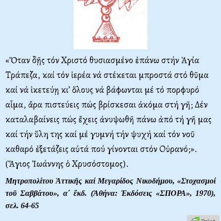
«Ὅταν δῇς τόν Χριστό θυσιασμένο ἐπάνω στήν Ἁγία
Τράπεζα, καί τόν ἱερέα νά στέκεται μπροστά στό θῦμα
καί νά ἱκετεύῃ κι’ ὅλους νά βάφωνται μέ τό πορφυρό
αἷμα, ἄρα πιστεύεις πώς βρίσκεσαι ἀκόμα στή γῆ; Δέν
καταλαβαίνεις πώς ἔχεις ἀνυψωθῆ πάνω ἀπό τή γῆ μας
καί τήν ὕλη της καί μέ γυμνή τήν ψυχή καί τόν νοῦ
καθαρό ἐξετάζεις αὐτά πού γίνονται στόν Οὐρανό;».
(Ἅγιος Ἰωάννης ὁ Χρυσόστομος).
Μητροπολίτου Ἀττικῆς καί Μεγαρίδος Νικοδήμου, «Στοχασμοί
τοῦ Σαββάτου», α΄ ἔκδ. (Ἀθήνα: Ἐκδόσεις «ΣΠΟΡΑ», 1970),
σελ. 64-65