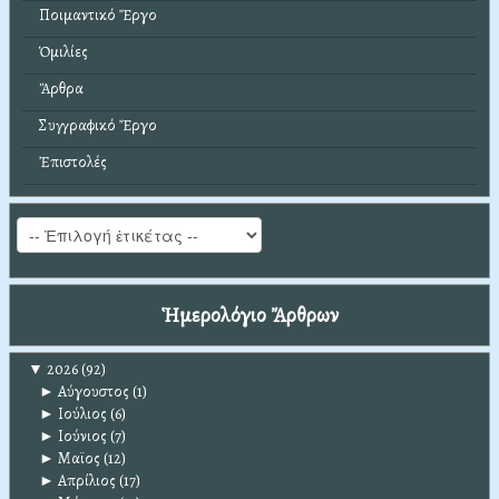
Ποιμαντικό Ἔργο
Ὁμιλίες
Ἄρθρα
Συγγραφικό Ἔργο
Ἐπιστολές
Ἡμερολόγιο Ἄρθρων
▼
2026
(92)
►
Αύγουστος
(1)
►
Ιούλιος
(6)
►
Ιούνιος
(7)
►
Μαϊος
(12)
►
Απρίλιος
(17)