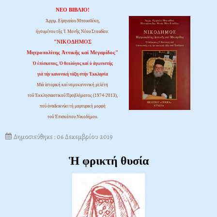
ΝΕΟ ΒΙΒΛΙΟ!
Ἀρχιμ. Εἰρηναίου Μπουσδέκη,
ἡγουμένου τῆς Ἱ. Μονῆς Νέου Στουδίου:
"ΝΙΚΟΔΗΜΟΣ
Μητροπολίτης Ἀττικῆς καί Μεγαρίδος"
Ὁ ἐπίσκοπος, Ὁ θεολόγος καί ὁ ἀγωνιστής
γιά τήν κανονική τάξη στήν Ἐκκλησία
Μιά ἱστορική καί νομοκανονική μελέτη
τοῦ Ἐκκλησιαστικοῦ Προβλήματος (1974-2013),
πού ἀναδεικνύει τή μαρτυρική μορφή
τοῦ Ἐπισκόπου Νικοδήμου.
Δημοσιεύθηκε : 06 Δεκεμβρίου 2019
Ἡ φρικτή θυσία