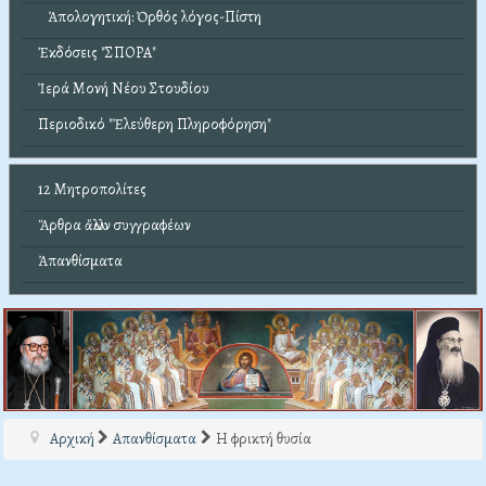
Ἀπολογητική: Ὀρθός λόγος-Πίστη
Ἐκδόσεις "ΣΠΟΡΑ"
Ἱερά Μονή Νέου Στουδίου
Περιοδικό "Ἐλεύθερη Πληροφόρηση"
12 Μητροπολίτες
Ἄρθρα ἄλλων συγγραφέων
Ἀπανθίσματα
Αρχική
Απανθίσματα
Η φρικτή θυσία