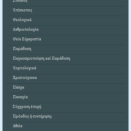
Σύνοδος
Ἐπίσκοπος
Θεολογικά
Ἀνθρωπολογία
Θεία Εὐχαριστία
Παράδοση
Παγκοσμιοποίηση καί Παράδοση
Ἑορτολογικά
Χριστούγεννα
Πάσχα
Παναγία
Σύγχρονη ἐποχή
Πρόοδος ἤ συντήρηση;
Ἀθεΐα