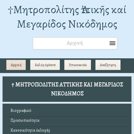
†Mητροπολίτης Ἀττικῆς καί
Μεγαρίδος Νικόδημος
Αρχική
Αρχική
Καλῶς ὁρίσατε
Ἐπικοινωνία
Αναζήτηση
† ΜΗΤΡΟΠΟΛΙΤΗΣ ΑΤΤΙΚΗΣ ΚΑΙ ΜΕΓΑΡΙΔΟΣ
ΝΙΚΟΔΗΜΟΣ
Βιογραφικό
Προσωπικότητα
Κανονικότητα ἐκλογῆς