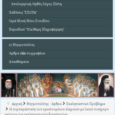
Ἀπολογητική: Ὀρθός λόγος-Πίστη
Ἐκδόσεις "ΣΠΟΡΑ"
Ἱερά Μονή Νέου Στουδίου
Περιοδικό "Ἐλεύθερη Πληροφόρηση"
12 Μητροπολίτες
Ἄρθρα ἄλλων συγγραφέων
Ἀπανθίσματα
Αρχική
Μητροπολίτης - Άρθρα
Εκκλησιαστικό Πρόβλημα
Η συμπαράσταση των εγκαλουμένων κληρικών με λαϊκό συνήγορο
ενώπιον των εκκλησιαστικών δικαστηρίων