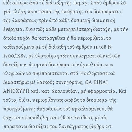
εἰδικώτερα ἀπό τή διάταξη τῆς παραγ. 2 τοῦ ἄρθρου 20
γιά πλήρη προστασία τῆς ἔκφρασης τοῦ δικαιώματος
τῆς ἀκροάσεως πρίν ἀπό κάθε δυσμενῆ διοικητική
ἐνέργεια. Συνεπῶς κάθε μεταγενέστερη διάταξη, μέ τήν
ὁποία τυχόν θά καταργεῖται ἤ θά περιορίζεται τό
καθιερούμενο μέ τή διάταξη τοῦ ἄρθρου 11 τοῦ N
1700/1987, σέ ὑλοποίηση τῶν συνταγματικῶν αὐτῶν
διατάξεων, ἀτομικό δικαίωμα τῶν ἐγκαλούμενων
κληρικῶν νά συμπαρίστανται στά Ἐκκλησιαστικά
Δικαστήρια μέ λαϊκούς συνηγόρους, ΘA EINAI
ANIΣXYPH καί, κατ᾽ ἀκολουθίαν, μή ἐφαρμοστέα. Kαί
τοῦτο, διότι, περιορίζοντας σαφῶς τό δικαίωμα τῆς
προηγούμενης ἀκροάσεως τοῦ ἐγκαλούμενου, θά
ἔρχεται σέ πρόδηλη καί εὐθεῖα ἀντίθεση μέ τίς
παραπάνω διατάξεις τοῦ Συντάγματος (ἄρθρο 20