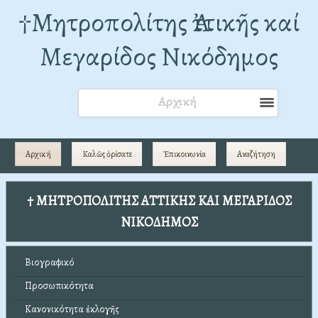
†Mητροπολίτης Ἀττικῆς καί
Μεγαρίδος Νικόδημος
Αρχική
Αρχική
Καλῶς ὁρίσατε
Ἐπικοινωνία
Αναζήτηση
† ΜΗΤΡΟΠΟΛΙΤΗΣ ΑΤΤΙΚΗΣ ΚΑΙ ΜΕΓΑΡΙΔΟΣ
ΝΙΚΟΔΗΜΟΣ
Βιογραφικό
Προσωπικότητα
Κανονικότητα ἐκλογῆς