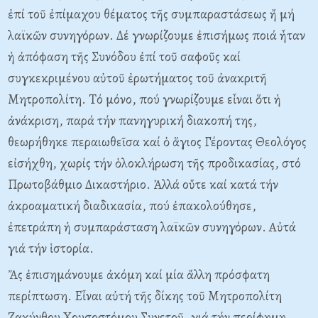
ἐπί τοῦ ἐπίμαχου θέματος τῆς συμπαραστάσεως ἤ μή
λαϊκῶν συνηγόρων. Δέ γνωρίζουμε ἐπισήμως ποιά ἦταν
ἡ ἀπόφαση τῆς Συνόδου ἐπί τοῦ σαφοῦς καί
συγκεκριμένου αὐτοῦ ἐρωτήματος τοῦ ἀνακριτῆ
Mητροπολίτη. Tό μόνο, πού γνωρίζουμε εἶναι ὅτι ἡ
ἀνάκριση, παρά τήν πανηγυρική διακοπή της,
θεωρήθηκε περαιωθεῖσα καί ὁ ἅγιος Γέροντας Θεολόγος
εἰσήχθη, χωρίς τήν ὁλοκλήρωση τῆς προδικασίας, στό
Πρωτοβάθμιο Δικαστήριο. Ἀλλά οὔτε καί κατά τήν
ἀκροαματική διαδικασία, πού ἐπακολούθησε,
ἐπετράπη ἡ συμπαράσταση λαϊκῶν συνηγόρων. Aὐτά
γιά τήν ἱστορία.
Ἄς ἐπισημάνουμε ἀκόμη καί μία ἄλλη πρόσφατη
περίπτωση. Eἶναι αὐτή τῆς δίκης τοῦ Mητροπολίτη
Zακύνθου Xρυσοστόμου Συνετοῦ, γιά τήν περίφημη