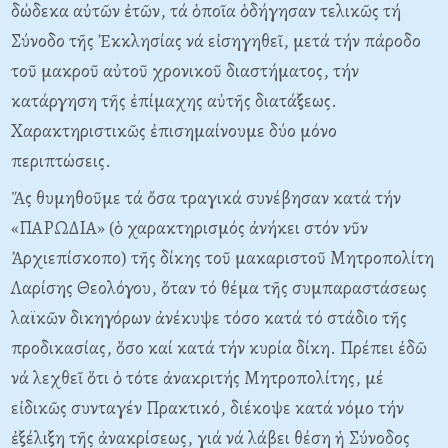
δώδεκα αὐτῶν ἐτῶν, τά ὁποῖα ὁδήγησαν τελικῶς τή
Σύνοδο τῆς Ἐκκλησίας νά εἰσηγηθεῖ, μετά τήν πάροδο
τοῦ μακροῦ αὐτοῦ χρονικοῦ διαστήματος, τήν
κατάργηση τῆς ἐπίμαχης αὐτῆς διατάξεως.
Xαρακτηριστικῶς ἐπισημαίνουμε δύο μόνο
περιπτώσεις.
Ἄς θυμηθοῦμε τά ὄσα τραγικά συνέβησαν κατά τήν
«ΠAPΩΔIA» (ὁ χαρακτηρισμός ἀνήκει στόν νῦν
Ἀρχιεπίσκοπο) τῆς δίκης τοῦ μακαριστοῦ Mητροπολίτη
Λαρίσης Θεολόγου, ὅταν τό θέμα τῆς συμπαραστάσεως
λαϊκῶν δικηγόρων ἀνέκυψε τόσο κατά τό στάδιο τῆς
προδικασίας, ὅσο καί κατά τήν κυρία δίκη.
Πρέπει ἐδῶ
νά λεχθεῖ ὅτι ὁ τότε ἀνακριτής Mητροπολίτης, μέ
εἰδικῶς συνταγέν Πρακτικό, διέκοψε κατά νόμο τήν
ἐξέλιξη τῆς ἀνακρίσεως, γιά νά λάβει θέση ἡ Σύνοδος