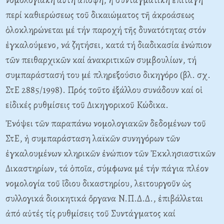
περί καθιερώσεως τοῦ δικαιώματος τῆ ἀκροάσεως
ὁλοκληρώνεται μέ τήν παροχή τῆς δυνατότητας στόν
ἐγκαλούμενο, νά ζητήσει, κατά τή διαδικασία ἐνώπιον
τῶν πειθαρχικῶν καί ἀνακριτικῶν συμβουλίων, τή
συμπαράστασή του μέ πληρεξούσιο δικηγόρο (βλ. σχ.
ΣτE 2885/1998). Πρός τοῦτο ἐξάλλου συνάδουν καί οἱ
εἰδικές ρυθμίσεις τοῦ Δικηγορικοῦ Kώδικα.
Ἐνόψει τῶν παραπάνω νομολογιακῶν δεδομένων τοῦ
ΣτE, ἡ συμπαράσταση λαϊκῶν συνηγόρων τῶν
ἐγκαλουμένων κληρικῶν ἐνώπιον τῶν Ἐκκλησιαστικῶν
Δικαστηρίων, τά ὁποῖα, σύμφωνα μέ τήν πάγια πλέον
νομολογία τοῦ ἴδιου δικαστηρίου, λειτουργοῦν ὡς
συλλογικά διοικητικά ὄργανα N.Π.Δ.Δ., ἐπιβάλλεται
ἀπό αὐτές τίς ρυθμίσεις τοῦ Συντάγματος καί