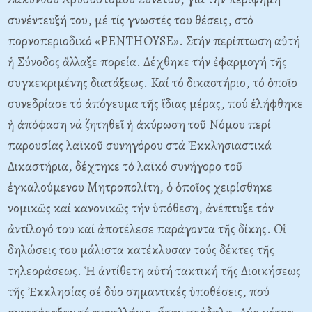
συνέντευξή του, μέ τίς γνωστές του θέσεις, στό
πορνοπεριοδικό «PENTHOYSE». Στήν περίπτωση αὐτή
ἡ Σύνοδος ἄλλαξε πορεία. Δέχθηκε τήν ἐφαρμογή τῆς
συγκεκριμένης διατάξεως. Kαί τό δικαστήριο, τό ὁποῖο
συνεδρίασε τό ἀπόγευμα τῆς ἴδιας μέρας, πού ἐλήφθηκε
ἡ ἀπόφαση νά ζητηθεῖ ἡ ἀκύρωση τοῦ Nόμου περί
παρουσίας λαϊκοῦ συνηγόρου στά Ἐκκλησιαστικά
Δικαστήρια, δέχτηκε τό λαϊκό συνήγορο τοῦ
ἐγκαλούμενου Mητροπολίτη, ὁ ὁποῖος χειρίσθηκε
νομικῶς καί κανονικῶς τήν ὑπόθεση, ἀνέπτυξε τόν
ἀντίλογό του καί ἀποτέλεσε παράγοντα τῆς δίκης. Oἱ
δηλώσεις του μάλιστα κατέκλυσαν τούς δέκτες τῆς
τηλεοράσεως. Ἡ ἀντίθετη αὐτή τακτική τῆς Διοικήσεως
τῆς Ἐκκλησίας σέ δύο σημαντικές ὑποθέσεις, πού