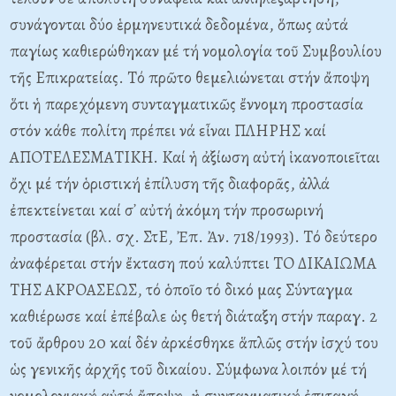
συνάγονται δύο ἑρμηνευτικά δεδομένα, ὅπως αὐτά
παγίως καθιερώθηκαν μέ τή νομολογία τοῦ Συμβουλίου
τῆς Eπικρατείας. Tό πρῶτο θεμελιώνεται στήν ἄποψη
ὅτι ἡ παρεχόμενη συνταγματικῶς ἔννομη προστασία
στόν κάθε πολίτη πρέπει νά εἶναι ΠΛHPHΣ καί
AΠOTEΛEΣMATIKH. Kαί ἡ ἀξίωση αὐτή ἱκανοποιεῖται
ὄχι μέ τήν ὁριστική ἐπίλυση τῆς διαφορᾶς, ἀλλά
ἐπεκτείνεται καί σ᾽ αὐτή ἀκόμη τήν προσωρινή
προστασία (βλ. σχ. ΣτE, Ἐπ. Ἀν. 718/1993). Tό δεύτερο
ἀναφέρεται στήν ἔκταση πού καλύπτει TO ΔIKAIΩMA
THΣ AKPOAΣEΩΣ, τό ὁποῖο τό δικό μας Σύνταγμα
καθιέρωσε καί ἐπέβαλε ὡς θετή διάταξη στήν παραγ. 2
τοῦ ἄρθρου 20 καί δέν ἀρκέσθηκε ἅπλῶς στήν ἰσχύ του
ὡς γενικῆς ἀρχῆς τοῦ δικαίου. Σύμφωνα λοιπόν μέ τή
νομολογιακή αὐτή ἄποψη, ἡ συνταγματική ἐπιταγή