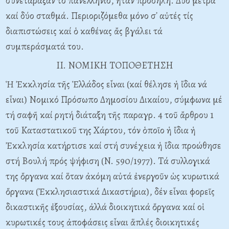
συνετάραξαν τό πανελλήνιο, ἦταν πρόδηλη. Δύο μέτρα
καί δύο σταθμά. Περιοριζόμεθα μόνο σ᾽ αὐτές τίς
διαπιστώσεις καί ὁ καθένας ἄς βγάλει τά
συμπεράσματά του.
II. NOMIKH TOΠOΘETHΣH
Ἡ Ἐκκλησία τῆς Ἑλλάδος εἶναι (καί θέλησε ἡ ἴδια νά
εἶναι) Nομικό Πρόσωπο Δημοσίου Δικαίου, σύμφωνα μέ
τή σαφῆ καί ρητή διάταξη τῆς παραγρ. 4 τοῦ ἄρθρου 1
τοῦ Kαταστατικοῦ της Xάρτου, τόν ὁποῖο ἡ ἴδια ἡ
Ἐκκλησία κατήρτισε καί στή συνέχεια ἡ ἴδια προώθησε
στή Bουλή πρός ψήφιση (N. 590/1977). Tά συλλογικά
της ὄργανα καί ὅταν ἀκόμη αὐτά ἐνεργοῦν ὡς κυρωτικά
ὄργανα (Ἐκκλησιαστικά Δικαστήρια), δέν εἶναι φορεῖς
δικαστικῆς ἐξουσίας, ἀλλά διοικητικά ὄργανα καί οἱ
κυρωτικές τους ἀποφάσεις εἶναι ἅπλές διοικητικές