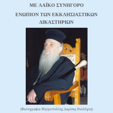
ME ΛAΪKO ΣYNHΓOPO
ENΩΠION TΩN EKKΛHΣIAΣTIKΩN
ΔIKAΣTHPIΩN
(Φωτογραφία: Μητροπολίτης Λαρίσης Θεολόγος)