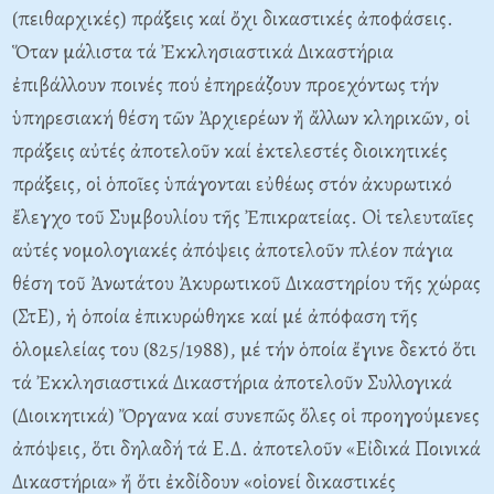
(πειθαρχικές) πράξεις καί ὄχι δικαστικές ἀποφάσεις.
Ὅταν μάλιστα τά Ἐκκλησιαστικά Δικαστήρια
ἐπιβάλλουν ποινές πού ἐπηρεάζουν προεχόντως τήν
ὑπηρεσιακή θέση τῶν Ἀρχιερέων ἤ ἄλλων κληρικῶν, οἱ
πράξεις αὐτές ἀποτελοῦν καί ἐκτελεστές διοικητικές
πράξεις, οἱ ὁποῖες ὑπάγονται εὐθέως στόν ἀκυρωτικό
ἔλεγχο τοῦ Συμβουλίου τῆς Ἐπικρατείας. Oἱ τελευταῖες
αὐτές νομολογιακές ἀπόψεις ἀποτελοῦν πλέον πάγια
θέση τοῦ Ἀνωτάτου Ἀκυρωτικοῦ Δικαστηρίου τῆς χώρας
(ΣτE), ἡ ὁποία ἐπικυρώθηκε καί μέ ἀπόφαση τῆς
ὁλομελείας του (825/1988), μέ τήν ὁποία ἔγινε δεκτό ὅτι
τά Ἐκκλησιαστικά Δικαστήρια ἀποτελοῦν Συλλογικά
(Διοικητικά) Ὄργανα καί συνεπῶς ὅλες οἱ προηγούμενες
ἀπόψεις, ὅτι δηλαδή τά E.Δ. ἀποτελοῦν «Eἰδικά Ποινικά
Δικαστήρια» ἤ ὅτι ἐκδίδουν «οἱονεί δικαστικές