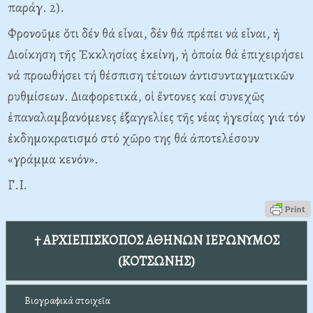
παράγ. 2).
Φρονοῦμε ὅτι δέν θά εἶναι, δέν θά πρέπει νά εἶναι, ἡ
Διοίκηση τῆς Ἐκκλησίας ἐκείνη, ἡ ὁποία θά ἐπιχειρήσει
νά προωθήσει τή θέσπιση τέτοιων ἀντισυνταγματικῶν
ρυθμίσεων. Διαφορετικά, οἱ ἔντονες καί συνεχῶς
ἐπαναλαμβανόμενες ἐξαγγελίες τῆς νέας ἡγεσίας γιά τόν
ἐκδημοκρατισμό στό χῶρο της θά ἀποτελέσουν
«γράμμα κενόν».
Γ.I.
† ΑΡΧΙΕΠΙΣΚΟΠΟΣ ΑΘΗΝΩΝ ΙΕΡΩΝΥΜΟΣ
(ΚΟΤΣΩΝΗΣ)
Βιογραφικά στοιχεῖα