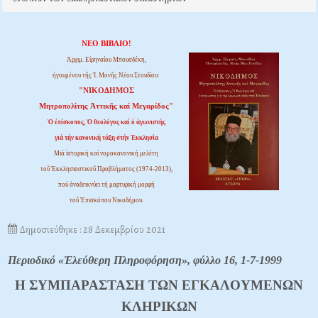
ΝΕΟ ΒΙΒΛΙΟ!
Ἀρχιμ. Εἰρηναίου Μπουσδέκη,
ἡγουμένου τῆς Ἱ. Μονῆς Νέου Στουδίου:
"ΝΙΚΟΔΗΜΟΣ
Μητροπολίτης Ἀττικῆς καί Μεγαρίδος"
Ὁ ἐπίσκοπος, Ὁ θεολόγος καί ὁ ἀγωνιστής
γιά τήν κανονική τάξη στήν Ἐκκλησία
Μιά ἱστορική καί νομοκανονική μελέτη
τοῦ Ἐκκλησιαστικοῦ Προβλήματος (1974-2013),
πού ἀναδεικνύει τή μαρτυρική μορφή
τοῦ Ἐπισκόπου Νικοδήμου.
Δημοσιεύθηκε : 28 Δεκεμβρίου 2021
Περιοδικό «Ἐλεύθερη Πληροφόρηση», φύλλο 16, 1-7-1999
H ΣYMΠAPAΣTAΣH TΩN EΓKAΛOYMENΩN
KΛHPIKΩN