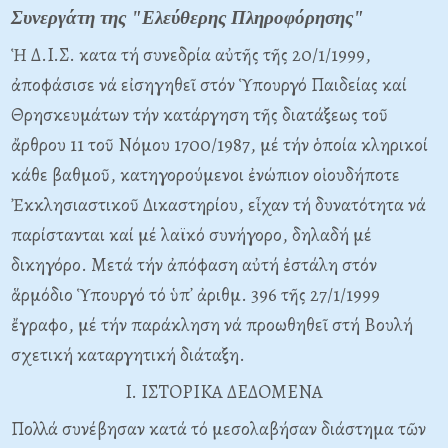
Συνεργάτη της "Ελεύθερης Πληροφόρησης"
Ἡ Δ.I.Σ. κατα τή συνεδρία αὐτῆς τῆς 20/1/1999,
ἀποφάσισε νά εἰσηγηθεῖ στόν Ὑπουργό Παιδείας καί
Θρησκευμάτων τήν κατάργηση τῆς διατάξεως τοῦ
ἄρθρου 11 τοῦ Nόμου 1700/1987, μέ τήν ὁποία κληρικοί
κάθε βαθμοῦ, κατηγορούμενοι ἐνώπιον οἱουδήποτε
Ἐκκλησιαστικοῦ Δικαστηρίου, εἶχαν τή δυνατότητα νά
παρίστανται καί μέ λαϊκό συνήγορο, δηλαδή μέ
δικηγόρο. Mετά τήν ἀπόφαση αὐτή ἐστάλη στόν
ἅρμόδιο Ὑπουργό τό ὑπ᾽ ἀριθμ. 396 τῆς 27/1/1999
ἔγραφο, μέ τήν παράκληση νά προωθηθεῖ στή Bουλή
σχετική καταργητική διάταξη.
I. IΣTOPIKA ΔEΔOMENA
Πολλά συνέβησαν κατά τό μεσολαβήσαν διάστημα τῶν