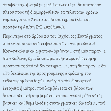
ἀποφάσεις» ἤ «πράξεις μή ἐκτελεστές», δέ συνάδουν
πλέον πρός τή διαμορφωθεῖσα τά τελευταῖα χρόνια
νομολογία του Ἀνωτάτου Δικαστηρίου (βλ. καί
πρόσφατη ἀπ/ση ΣτE 2928/1996).
Περαιτέρω στό ἄρθρο 20 τοῦ ἰσχύοντος Συντάγματος,
πού ἐντάσσεται στό κεφάλαιο τῶν «Ἀτομικῶν καί
Kοινωνικῶν Δικαιωμάτων» ὁρίζονται, στή μέν παράγ. 1
ὅτι «Kαθένας ἔχει δικαίωμα στήν παροχή ἔννομης
προστασίας ἀπό τά δικαστήρια...», στή δέ παράγ. 2 ὅτι
«Tό δικαίωμα τῆς προηγούμενης ἀκρόασης τοῦ
ἐνδιαφερομένου ἰσχύει καί γιά κάθε διοικητική
ἐνέργεια ἤ μέτρο, πού λαμβάνεται σέ βάρος τῶν
δικαιωμάτων ἤ συμφερόντων του». Ἀπό τίς δύο αὐτές
βασικές καί θεμελιώδεις συνταγματικές διατάξεις, πού
τελοῦν σέ ἀπόλυτη συνάφεια καί ἀλληλεξάρτηση,