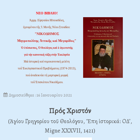
ΝΕΟ ΒΙΒΛΙΟ!
Ἀρχιμ. Εἰρηναίου Μπουσδέκη,
ἡγουμένου τῆς Ἱ. Μονῆς Νέου Στουδίου:
"ΝΙΚΟΔΗΜΟΣ
Μητροπολίτης Ἀττικῆς καί Μεγαρίδος"
Ὁ ἐπίσκοπος, Ὁ θεολόγος καί ὁ ἀγωνιστής
γιά τήν κανονική τάξη στήν Ἐκκλησία
Μιά ἱστορική καί νομοκανονική μελέτη
τοῦ Ἐκκλησιαστικοῦ Προβλήματος (1974-2013),
πού ἀναδεικνύει τή μαρτυρική μορφή
τοῦ Ἐπισκόπου Νικοδήμου.
Δημοσιεύθηκε : 16 Ιανουαρίου 2021
Πρός Χριστόν
(Ἁγίου Γρηγορίου τοῦ Θεολόγου, Ἔπη ἱστορικά: ΟΔ’,
Migne XXXVII, 1421)