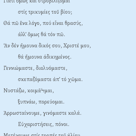
Γιατί ὅμως καί στροβιλίζομαι
στίς τρικυμίες τοῦ βίου;
Θά πῶ ἕνα λόγο, πού εἶναι θρασύς,
ἀλλ’ ὅμως θά τόν πῶ.
Ἄν δέν ἤμουνα δικός σου, Χριστέ μου,
θά ἤμουνα ἀδικημένος.
Γεννιώμαστε, διαλυόμαστε,
σκεπαζόμαστε ἀπ’ τό χῶμα.
Νυστάζω, κοιμᾶϞμαι,
ξυπνάω, πορεύομαι.
Ἀρρωσταίνουμε, γινόμαστε καλά.
Εὐχαριστήσεις, πόνοι.
Μετέχουμε στίς τροπές τοῦ ἡλίου