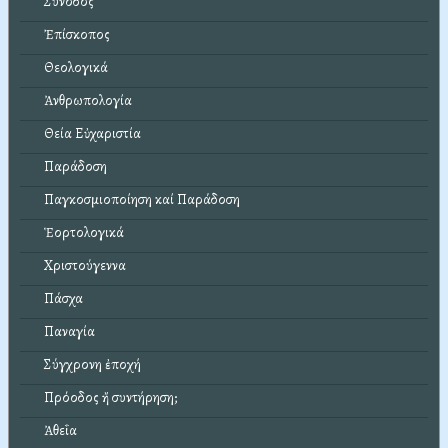
Σύνοδος
Ἐπίσκοπος
Θεολογικά
Ἀνθρωπολογία
Θεία Εὐχαριστία
Παράδοση
Παγκοσμιοποίηση καί Παράδοση
Ἑορτολογικά
Χριστούγεννα
Πάσχα
Παναγία
Σύγχρονη ἐποχή
Πρόοδος ἤ συντήρηση;
Ἀθεΐα