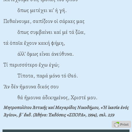
ὅπως μετέχει κι’ ἡ γῆ.
Πεθαίνουμε, σαπίζουν οἱ σάρκες μας
ὅπως συμβαίνει καί μέ τά ζῶα,
τά ὁποῖα ἔχουν κακή φήμη,
ἀλλ’ ὅμως εἶναι ἀνεύθυνα.
Τί περισσότερο ἔχω ἐγώ;
Τίποτα, παρά μόνο τό Θεό.
Ἄν δέν ἤμουνα δικός σου
θά ἤμουνα ἀδικημένος, Χριστέ μου.
Μητροπολίτου Ἀττικῆς καί Μεγαρίδος Νικοδήμου, «Ἡ ἱκεσία ἑνός
Ἁγίου», β΄ ἔκδ. (Ἀθήνα: Ἐκδόσεις «ΣΠΟΡΑ», 1994), σελ. 259