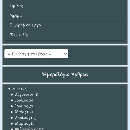
Ὁμιλίες
Ἄρθρα
Συγγραφικό Ἔργο
Ἐπιστολές
Ἡμερολόγιο Ἄρθρων
▼
2026
(92)
►
Αύγουστος
(1)
►
Ιούλιος
(6)
►
Ιούνιος
(7)
►
Μαϊος
(12)
►
Απρίλιος
(17)
►
Μάρτιος
(15)
►
Φεβρουάριος
(16)