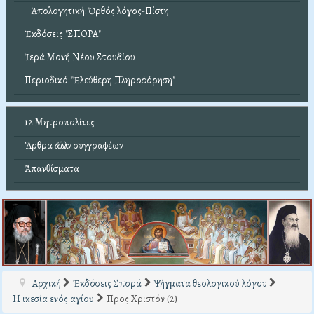
Ἀπολογητική: Ὀρθός λόγος-Πίστη
Ἐκδόσεις "ΣΠΟΡΑ"
Ἱερά Μονή Νέου Στουδίου
Περιοδικό "Ἐλεύθερη Πληροφόρηση"
12 Μητροπολίτες
Ἄρθρα ἄλλων συγγραφέων
Ἀπανθίσματα
Αρχική
Ἐκδόσεις Σπορά
Ψήγματα θεολογικού λόγου
Η ικεσία ενός αγίου
Προς Χριστόν (2)