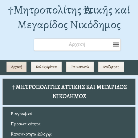
†Mητροπολίτης Ἀττικῆς καί
Μεγαρίδος Νικόδημος
Αρχική
Αρχική
Καλῶς ὁρίσατε
Ἐπικοινωνία
Αναζήτηση
† ΜΗΤΡΟΠΟΛΙΤΗΣ ΑΤΤΙΚΗΣ ΚΑΙ ΜΕΓΑΡΙΔΟΣ
ΝΙΚΟΔΗΜΟΣ
Βιογραφικό
Προσωπικότητα
Κανονικότητα ἐκλογῆς