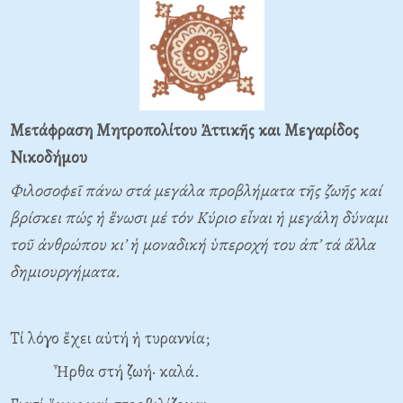
Μετάφραση
Μητροπολίτου Ἀττικῆς και Μεγαρίδος
Νικοδήμου
Φιλοσοφεῖ πάνω στά μεγάλα προβλήματα τῆς ζωῆς καί
βρίσκει πώς ἡ ἕνωσι μέ τόν Κύριο εἶναι ἡ μεγάλη δύναμι
τοῦ ἀνθρώπου κι’ ἡ μοναδική ὑπεροχή του ἀπ’ τά ἄλλα
δημιουργήματα.
Τί λόγο ἔχει αὐτή ἡ τυραννία;
Ἦρθα στή ζωή· καλά.