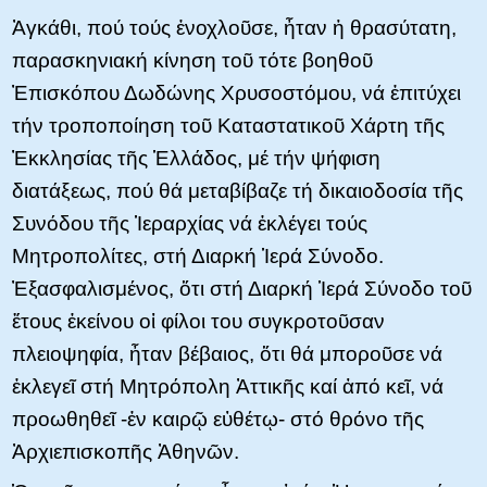
Ἀγκάθι, πού τούς ἐνοχλοῦσε, ἦταν ἡ θρασύτατη,
παρασκηνιακή κίνηση τοῦ τότε βοηθοῦ
Ἐπισκόπου Δωδώνης Χρυσοστόμου, νά ἐπιτύχει
τήν τροποποίηση τοῦ Καταστατικοῦ Χάρτη τῆς
Ἐκκλησίας τῆς Ἑλλάδος, μέ τήν ψήφιση
διατάξεως, πού θά μεταβίβαζε τή δικαιοδοσία τῆς
Συνόδου τῆς Ἱεραρχίας νά ἐκλέγει τούς
Μητροπολίτες, στή Διαρκή Ἱερά Σύνοδο.
Ἐξασφαλισμένος, ὅτι στή Διαρκή Ἱερά Σύνοδο τοῦ
ἔτους ἐκείνου οἱ φίλοι του συγκροτοῦσαν
πλειοψηφία, ἦταν βέβαιος, ὅτι θά μποροῦσε νά
ἐκλεγεῖ στή Μητρόπολη Ἀττικῆς καί ἀπό κεῖ, νά
προωθηθεῖ -ἐν καιρῷ εὐθέτῳ- στό θρόνο τῆς
Ἀρχιεπισκοπῆς Ἀθηνῶν.