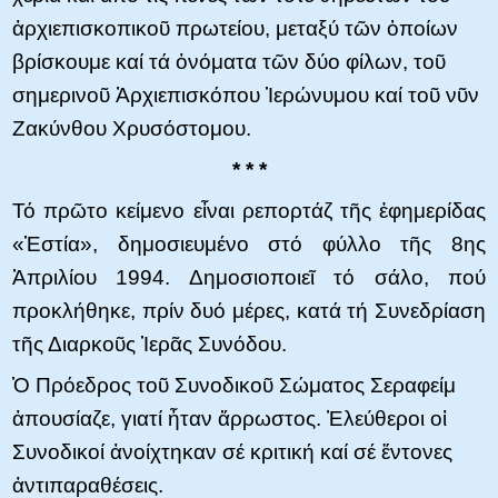
ἀρχιεπισκοπικοῦ πρωτείου, μεταξύ τῶν ὁποίων
βρίσκουμε καί τά ὀνόματα τῶν δύο φίλων, τοῦ
σημερινοῦ Ἀρχιεπισκόπου Ἱερώνυμου καί τοῦ νῦν
Ζακύνθου Χρυσόστομου.
* * *
Τό πρῶτο κείμενο εἶναι ρεπορτάζ τῆς ἐφημερίδας
«Ἑστία», δημοσιευμένο στό φύλλο τῆς 8ης
Ἀπριλίου 1994. Δημοσιοποιεῖ τό σάλο, πού
προκλήθηκε, πρίν δυό μέρες, κατά τή Συνεδρίαση
τῆς Διαρκοῦς Ἱερᾶς Συνόδου.
Ὁ Πρόεδρος τοῦ Συνοδικοῦ Σώματος Σεραφείμ
ἀπουσίαζε, γιατί ἦταν ἄρρωστος. Ἐλεύθεροι οἱ
Συνοδικοί ἀνοίχτηκαν σέ κριτική καί σέ ἔντονες
ἀντιπαραθέσεις.