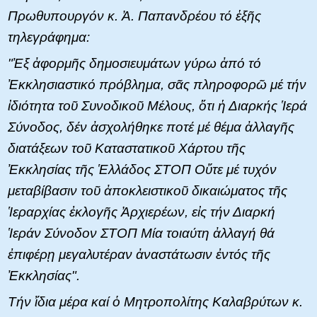
Πρωθυπουργόν κ. Ἀ. Παπανδρέου τό ἑξῆς
τηλεγράφημα:
"Ἐξ ἀφορμῆς δημοσιευμάτων γύρω ἀπό τό
Ἐκκλησιαστικό πρόβλημα, σᾶς πληροφορῶ μέ τήν
ἰδιότητα τοῦ Συνοδικοῦ Μέλους, ὅτι ἡ Διαρκής Ἱερά
Σύνοδος, δέν ἀσχολήθηκε ποτέ μέ θέμα ἀλλαγῆς
διατάξεων τοῦ Καταστατικοῦ Χάρτου τῆς
Ἐκκλησίας τῆς Ἑλλάδος ΣΤΟΠ Οὔτε μέ τυχόν
μεταβίβασιν τοῦ ἀποκλειστικοῦ δικαιώματος τῆς
Ἱεραρχίας ἐκλογῆς Ἀρχιερέων, εἰς τήν Διαρκή
Ἱεράν Σύνοδον ΣΤΟΠ Μία τοιαύτη ἀλλαγή θά
ἐπιφέρῃ μεγαλυτέραν ἀναστάτωσιν ἐντός τῆς
Ἐκκλησίας".
Τήν ἴδια μέρα καί ὁ Μητροπολίτης Καλαβρύτων κ.