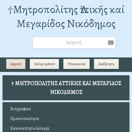
†Mητροπολίτης Ἀττικῆς καί
Μεγαρίδος Νικόδημος
Αρχική
Αρχική
Καλῶς ὁρίσατε
Ἐπικοινωνία
Αναζήτηση
† ΜΗΤΡΟΠΟΛΙΤΗΣ ΑΤΤΙΚΗΣ ΚΑΙ ΜΕΓΑΡΙΔΟΣ
ΝΙΚΟΔΗΜΟΣ
Βιογραφικό
Προσωπικότητα
Κανονικότητα ἐκλογῆς