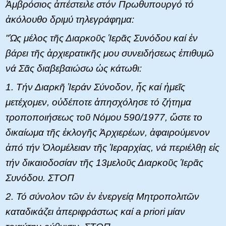
Ἀμβρόσιος ἀπέστειλε στόν Πρωθυπουργό τό
ἀκόλουθο δριμύ τηλεγράφημα:
"Ὡς μέλος τῆς Διαρκοῦς Ἱερᾶς Συνόδου καί ἐν
βάρει τῆς ἀρχιερατικῆς μου συνειδήσεως ἐπιθυμῶ
νά Σᾶς διαβεβαιώσω ὡς κάτωθι:
1. Τήν Διαρκῆ Ἱεράν Σύνοδον, ἧς καί ἡμεῖς
μετέχομεν, οὐδέποτε ἀπησχόλησε τό ζήτημα
τροποποιήσεως τοῦ Νόμου 590/1977, ὥστε το
δικαίωμα τῆς ἐκλογῆς Ἀρχιερέων, ἀφαιρούμενον
ἀπό τήν Ὁλομέλειαν τῆς Ἱεραρχίας, νά περιέλθῃ εἰς
τήν δικαιοδοσίαν τῆς 13μελοῦς Διαρκοῦς Ἱερᾶς
Συνόδου. ΣΤΟΠ
2. Τό σύνολον τῶν ἐν ἐνεργείᾳ Μητροπολιτῶν
καταδικάζει ἀπεριφράστως καί a priori μίαν