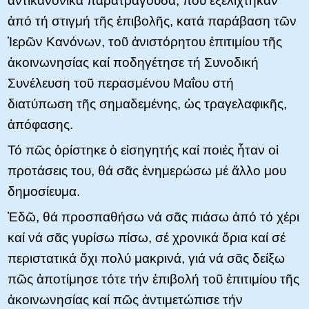
ἀντικανονικά παρατράγουδα, πού ἐξελίχτηκαν
ἀπό τή στιγμή τῆς ἐπιβολῆς, κατά παράβαση τῶν
Ἱερῶν Κανόνων, τοῦ ἀνιστόρητου ἐπιτιμίου τῆς
ἀκοινωνησίας καί ποδηγέτησε τή Συνοδική
Συνέλευση τοῦ περασμένου Μαΐου στή
διατύπωση τῆς σημαδεμένης, ὡς τραγελαφικῆς,
ἀπόφασης.
Τό πῶς ὁρίστηκε ὁ εἰσηγητής καί ποιές ἦταν οἱ
προτάσεις του, θά σᾶς ἐνημερώσω μέ ἄλλο μου
δημοσίευμα.
Ἐδῶ, θά προσπαθήσω νά σᾶς πιάσω ἀπό τό χέρι
καί νά σᾶς γυρίσω πίσω, σέ χρονικά ὅρια καί σέ
περιστατικά ὄχι πολύ μακρινά, γιά νά σᾶς δείξω
πῶς ἀποτίμησε τότε τήν ἐπιβολή τοῦ ἐπιτιμίου τῆς
ἀκοινωνησίας καί πῶς ἀντιμετώπισε τήν