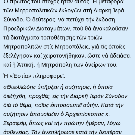
Ὁ πρῶτος του στόχος ἦταν αὐτός. Ἡ μεταφορά
τῶν Μητροπολιτικῶν ἐκλογῶν στή Διαρκή Ἱερά
Σύνοδο. Ὁ δεύτερος, νά πετύχει τήν ἔκδοση
Προεδρικῶν Διαταγμάτων, πού θά ἀνακαλοῦσαν
τά διατάγματα τοποθέτησης τῶν τριῶν
Μητροπολιτῶν στίς Μητροπόλεις, γιά τίς ὀποῖες
ἐξελέγησαν καί χειροτονήθηκαν, ὥστε νά ἀδειάσει
καί ἡ Ἀττική, ἡ Μητρόπολη τῶν ὀνείρων του.
Ἡ «Ἑστία
»
πληροφορεῖ:
«Θυελλώδης ὑπῆρξεν ἡ συζήτησις, ἡ ὁποία
διεξήχθη, προχθές, εἰς τήν Διαρκῆ Ἱεράν Σύνοδον
διά τό θέμα, ποῖος ἐκπροσωπεῖ αὐτήν. Κατά τήν
συζήτησιν ἀπουσίαζεν ὁ Ἀρχιεπίσκοπος κ.
Σεραφείμ, ὅπως καί τήν πρώτην ἡμέραν, λόγῳ
ἀσθενείας. Τόν ἀνεπλήρωσε κατά τήν δευτέραν