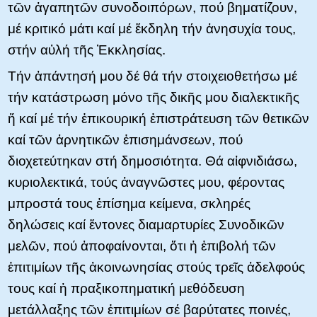
τῶν ἀγαπητῶν συνοδοιπόρων, πού βηματίζουν,
μέ κριτικό μάτι καί μέ ἔκδηλη τήν ἀνησυχία τους,
στήν αὐλή τῆς Ἐκκλησίας.
Τήν ἀπάντησή μου δέ θά τήν στοιχειοθετήσω μέ
τήν κατάστρωση μόνο τῆς δικῆς μου διαλεκτικῆς
ἤ καί μέ τήν ἐπικουρική ἐπιστράτευση τῶν θετικῶν
καί τῶν ἀρνητικῶν ἐπισημάνσεων, πού
διοχετεύτηκαν στή δημοσιότητα. Θά αἰφνιδιάσω,
κυριολεκτικά, τούς ἀναγνῶστες μου, φέροντας
μπροστά τους ἐπίσημα κείμενα, σκληρές
δηλώσεις καί ἔντονες διαμαρτυρίες Συνοδικῶν
μελῶν, πού ἀποφαίνονται, ὅτι ἡ ἐπιβολή τῶν
ἐπιτιμίων τῆς ἀκοινωνησίας στούς τρεῖς ἀδελφούς
τους καί ἡ πραξικοπηματική μεθόδευση
μετάλλαξης τῶν ἐπιτιμίων σέ βαρύτατες ποινές,