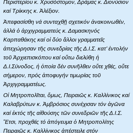
Περιστερίου κ. Χρυσόστομον, Δράμας κ. Διονύσιον
καί Τρίκκης κ. Ἀλέξιον.
Ἀπεφασίσθη νά συνταχθῇ σχετικόν ἀνακοινωθέν,
ἀλλά ὁ ἀρχιγραμματεύς κ. Δαμασκηνός
Καρπαθάκης καί οἱ δύο ἄλλοι γραμματεῖς
ἀπεχώρησαν τῆς συνεδρίας τῆς Δ.Ι.Σ. κατ’ ἐντολήν
τοῦ Ἀρχιεπισκόπου καί οὕτω διελύθη ἡ
Δ.Ι.Σύνοδος, ἡ ὁποία δέν συνῆλθεν οὔτε χθές, οὔτε
σήμερον, πρός ἀποφυγήν τιμωρίας τοῦ
Ἀρχιγραμματέως.
Οἱ Μητροπολῖται, ὅμως, Πειραιῶς κ. Καλλίνικος καί
Καλαβρύτων κ. Ἀμβρόσιος συνέχισαν τόν ἀγῶνα
καί ἐκτός τῆς αἰθούσης τῶν συνεδριῶν τῆς Δ.Ι.Σ.
Ἔτσι, προχθές τό ἀπόγευμα ὁ Μητροπολίτης
Πειραιῶς κ. Καλλίνικος ἀπέστειλε στόν