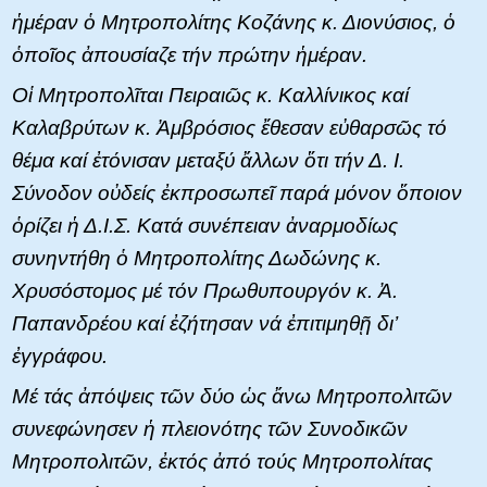
ἡμέραν ὁ Μητροπολίτης Κοζάνης κ. Διονύσιος, ὁ
ὁποῖος ἀπουσίαζε τήν πρώτην ἡμέραν.
Οἱ Μητροπολῖται Πειραιῶς κ. Καλλίνικος καί
Καλαβρύτων κ. Ἀμβρόσιος ἔθεσαν εὐθαρσῶς τό
θέμα καί ἐτόνισαν μεταξύ ἄλλων ὅτι τήν Δ. Ι.
Σύνοδον οὐδείς ἐκπροσωπεῖ παρά μόνον ὅποιον
ὁρίζει ἡ Δ.Ι.Σ. Κατά συνέπειαν ἀναρμοδίως
συνηντήθη ὁ Μητροπολίτης Δωδώνης κ.
Χρυσόστομος μέ τόν Πρωθυπουργόν κ. Ἀ.
Παπανδρέου καί ἐζήτησαν νά ἐπιτιμηθῇ δι’
ἐγγράφου.
Μέ τάς ἀπόψεις τῶν δύο ὡς ἄνω Μητροπολιτῶν
συνεφώνησεν ἡ πλειονότης τῶν Συνοδικῶν
Μητροπολιτῶν, ἐκτός ἀπό τούς Μητροπολίτας