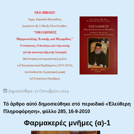
ΝΕΟ ΒΙΒΛΙΟ!
Ἀρχιμ. Εἰρηναίου Μπουσδέκη,
ἡγουμένου τῆς Ἱ. Μονῆς Νέου Στουδίου:
"ΝΙΚΟΔΗΜΟΣ
Μητροπολίτης Ἀττικῆς καί Μεγαρίδος"
Ὁ ἐπίσκοπος, Ὁ θεολόγος καί ὁ ἀγωνιστής
γιά τήν κανονική τάξη στήν Ἐκκλησία
Μιά ἱστορική καί νομοκανονική μελέτη
τοῦ Ἐκκλησιαστικοῦ Προβλήματος (1974-2013),
πού ἀναδεικνύει τή μαρτυρική μορφή
τοῦ Ἐπισκόπου Νικοδήμου.
Δημοσιεύθηκε : 17 Οκτωβρίου 2024
Τό ἄρθρο αὐτό δημοσιεύθηκε στό περιοδικό «Ἐλεύθερη
Πληροφόρηση»,
φύλλο 285, 16-9-2010
Φαρμακερές μνῆμες (α)-1