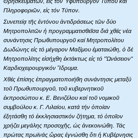
Θρησκευμάτων, εἰς τόν Ὑφυπουργόν Τύπου καί
Πληροφοριῶν, εἰς τόν Τύπον.
Συνεπείᾳ τῆς ἐντόνου ἀντιδράσεως τῶν δύο
Μητροπολιτῶν ἡ προγραμματισθεῖσα διά χθές νέα
συνάντησις Πρωθυπουργοῦ καί Μητροπολίτου
Δωδώνης εἰς τό μέγαρον Μαξίμου ἐματαιώθη, ὁ δέ
Μητροπολίτης εἰσήχθη ἐκτάκτως εἰς τό "Ὠνάσειον"
Καρδιοχειρουργικόν Ἵδρυμα.
Χθές ἐπίσης ἐπραγματοποιήθη συνάντησις μεταξύ
τοῦ Πρωθυπουργοῦ, τοῦ κυβερνητικοῦ
ἐκπροσώπου κ. Ε. Βενιζέλου καί τοῦ νομικοῦ
συμβούλου κ. Γ. Λιλαίου, κατά τήν ὁποίαν
ἐξητάσθη τό ἐκκλησιαστικόν ζήτημα, τό ὁποῖον
χρήζει μεγάλης προσοχῆς, ὡς ἀνεκοινώθη. Τάς
πρώτας πρωϊνάς ὥρας ἐγνώσθη ὅτι ἡ Κυβέρνησις