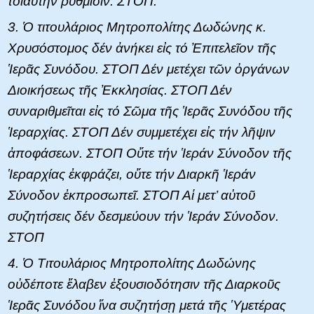
τοιαύτην ρύθμισιν. ΣΤΟΠ.
3. Ὁ τιτουλάριος Μητροπολίτης Δωδώνης κ.
Χρυσόστομος δέν ἀνήκει εἰς τό Ἐπιτελεῖον τῆς
Ἱερᾶς Συνόδου. ΣΤΟΠ Δέν μετέχει τῶν ὀργάνων
Διοικήσεως τῆς Ἐκκλησίας. ΣΤΟΠ Δέν
συναριθμεῖται εἰς τό Σῶμα τῆς Ἱερᾶς Συνόδου τῆς
Ἱεραρχίας. ΣΤΟΠ Δέν συμμετέχει εἰς τήν λῆψιν
ἀποφάσεων. ΣΤΟΠ Οὔτε τήν Ἱεράν Σύνοδον τῆς
Ἱεραρχίας ἐκφράζει, οὔτε τήν Διαρκῆ Ἱεράν
Σύνοδον ἐκπροσωπεῖ. ΣΤΟΠ Αἱ μετ’ αὐτοῦ
συζητήσεις δέν δεσμεύουν τήν Ἱεράν Σύνοδον.
ΣΤΟΠ
4. Ὁ Τιτουλάριος Μητροπολίτης Δωδώνης
οὐδέποτε ἔλαβεν ἐξουσιοδότησιν τῆς Διαρκοῦς
Ἱερᾶς Συνόδου ἵνα συζητήσῃ μετά τῆς Ὑμετέρας