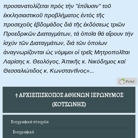
προσανατολίζεται πρός τήν "ἐπίλυσιν" τοῦ
ἐκκλησιαστικοῦ προβλήματος ἐντός τῆς
προσεχοῦς ἑβδομάδος διά τῆς ἐκδόσεως τριῶν
Προεδρικῶν Διαταγμάτων, τά ὁποῖα θά αἴρουν τήν
ἰσχύν τῶν Διαταγμάτων, διά τῶν ὁποίων
ἀναγνωρίζονται ὡς νόμιμοι οἱ τρεῖς Μητροπολῖται
Λαρίσης κ. Θεολόγος, Ἀττικῆς κ. Νικόδημος καί
Θεσσαλιώτιδος κ. Κωνσταντῖνος»...
† ΑΡΧΙΕΠΙΣΚΟΠΟΣ ΑΘΗΝΩΝ ΙΕΡΩΝΥΜΟΣ
(ΚΟΤΣΩΝΗΣ)
Βιογραφικά στοιχεῖα
Βιογραφικό