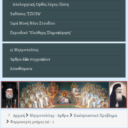
Ἀπολογητική: Ὀρθός λόγος-Πίστη
Ἐκδόσεις "ΣΠΟΡΑ"
Ἱερά Μονή Νέου Στουδίου
Περιοδικό "Ἐλεύθερη Πληροφόρηση"
12 Μητροπολίτες
Ἄρθρα ἄλλων συγγραφέων
Ἀπανθίσματα
Αρχική
Μητροπολίτης - Άρθρα
Εκκλησιαστικό Πρόβλημα
Φαρμακερές μνήμες (α) - 1