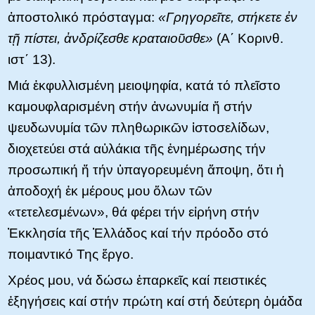
ἀποστολικό πρόσταγμα:
«Γρηγορεῖτε, στήκετε ἐν
τῇ πίστει, ἀνδρίζεσθε κραταιοῦσθε»
(Α΄ Κορινθ.
ιστ΄ 13).
Μιά ἐκφυλλισμένη μειοψηφία, κατά τό πλεῖστο
καμουφλαρισμένη στήν ἀνωνυμία ἤ στήν
ψευδωνυμία τῶν πληθωρικῶν ἱστοσελίδων,
διοχετεύει στά αὐλάκια τῆς ἐνημέρωσης τήν
προσωπική ἤ τήν ὑπαγορευμένη ἄποψη, ὅτι ἡ
ἀποδοχή ἐκ μέρους μου ὅλων τῶν
«τετελεσμένων», θά φέρει τήν εἰρήνη στήν
Ἐκκλησία τῆς Ἑλλάδος καί τήν πρόοδο στό
ποιμαντικό Της ἔργο.
Χρέος μου, νά δώσω ἐπαρκεῖς καί πειστικές
ἐξηγήσεις καί στήν πρώτη καί στή δεύτερη ὁμάδα