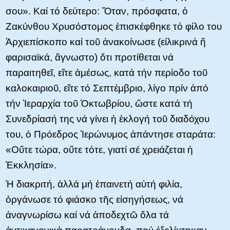
σου». Καί τό δεύτερο: Ὅταν, πρόσφατα, ὁ
Ζακύνθου Χρυσόστομος ἐπισκέφθηκε τό φίλο του
Ἀρχιεπίσκοπο καί τοῦ ἀνακοίνωσε (εἰλικρινά ἤ
φαρισαϊκά, ἄγνωστο) ὅτι προτίθεται νά
παραιτηθεῖ, εἴτε ἀμέσως, κατά τήν περίοδο τοῦ
καλοκαιριοῦ, εἴτε τό Σεπτέμβριο, λίγο πρίν ἀπό
τήν Ἱεραρχία τοῦ Ὀκτωβρίου, ὥστε κατά τή
Συνεδρίασή της νά γίνει ἡ ἐκλογή τοῦ διαδόχου
του, ὁ Πρόεδρος Ἱερώνυμος ἀπάντησε σταράτα:
«Οὔτε τώρα, οὔτε τότε, γιατί σέ χρειάζεται ἡ
Ἐκκλησία».
Ἡ διακριτή, ἀλλά μή ἐπαινετή αὐτή φιλία,
ὀργάνωσε τό φιάσκο τῆς εἰσηγήσεως, νά
ἀναγνωρίσω καί νά ἀποδεχτῶ ὅλα τά