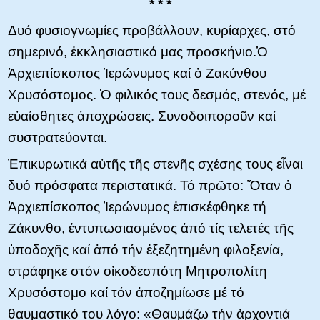
* * *
Δυό φυσιογνωμίες προβάλλουν, κυρίαρχες, στό
σημερινό, ἐκκλησιαστικό μας προσκήνιο.Ὁ
Ἀρχιεπίσκοπος Ἱερώνυμος καί ὁ Ζακύνθου
Χρυσόστομος. Ὁ φιλικός τους δεσμός, στενός, μέ
εὐαίσθητες ἀποχρώσεις. Συνοδοιποροῦν καί
συστρατεύονται.
Ἐπικυρωτικά αὐτῆς τῆς στενῆς σχέσης τους εἶναι
δυό πρόσφατα περιστατικά. Τό πρῶτο: Ὅταν ὁ
Ἀρχιεπίσκοπος Ἱερώνυμος ἐπισκέφθηκε τή
Ζάκυνθο, ἐντυπωσιασμένος ἀπό τίς τελετές τῆς
ὑποδοχῆς καί ἀπό τήν ἐξεζητημένη φιλοξενία,
στράφηκε στόν οἰκοδεσπότη Μητροπολίτη
Χρυσόστομο καί τόν ἀποζημίωσε μέ τό
θαυμαστικό του λόγο: «Θαυμάζω τήν ἀρχοντιά