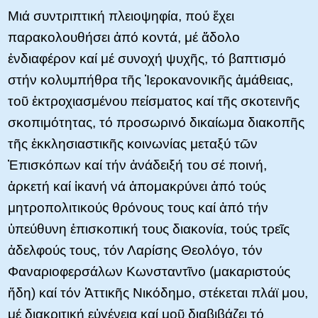
Μιά συντριπτική πλειοψηφία, πού ἔχει
παρακολουθήσει ἀπό κοντά, μέ ἄδολο
ἐνδιαφέρον καί μέ συνοχή ψυχῆς, τό βαπτισμό
στήν κολυμπήθρα τῆς Ἱεροκανονικῆς ἀμάθειας,
τοῦ ἐκτροχιασμένου πείσματος καί τῆς σκοτεινῆς
σκοπιμότητας, τό προσωρινό δικαίωμα διακοπῆς
τῆς ἐκκλησιαστικῆς κοινωνίας μεταξύ τῶν
Ἐπισκόπων καί τήν ἀνάδειξή του σέ ποινή,
ἀρκετή καί ἱκανή νά ἀπομακρύνει ἀπό τούς
μητροπολιτικούς θρόνους τους καί ἀπό τήν
ὑπεύθυνη ἐπισκοπική τους διακονία, τούς τρεῖς
ἀδελφούς τους, τόν Λαρίσης Θεολόγο, τόν
Φαναριοφερσάλων Κωνσταντῖνο (μακαριστούς
ἤδη) καί τόν Ἀττικῆς Νικόδημο, στέκεται πλάϊ μου,
μέ διακριτική εὐγένεια καί μοῦ διαβιβάζει τό