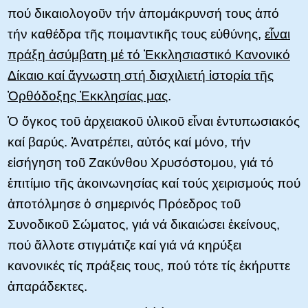
πού δικαιολογοῦν τήν ἀπομάκρυνσή τους ἀπό
τήν καθέδρα τῆς ποιμαντικῆς τους εὐθύνης,
εἶναι
πράξη ἀσύμβατη μέ τό Ἐκκλησιαστικό Κανονικό
Δίκαιο καί ἄγνωστη στή δισχιλιετή ἱστορία τῆς
Ὀρθόδοξης Ἐκκλησίας μας
.
Ὁ ὄγκος τοῦ ἀρχειακοῦ ὑλικοῦ εἶναι ἐντυπωσιακός
καί βαρύς. Ἀνατρέπει, αὐτός καί μόνο, τήν
εἰσήγηση τοῦ Ζακύνθου Χρυσόστομου, γιά τό
ἐπιτίμιο τῆς ἀκοινωνησίας καί τούς χειρισμούς πού
ἀποτόλμησε ὁ σημερινός Πρόεδρος τοῦ
Συνοδικοῦ Σώματος, γιά νά δικαιώσει ἐκείνους,
πού ἄλλοτε στιγμάτιζε καί γιά νά κηρύξει
κανονικές τίς πράξεις τους, πού τότε τίς ἐκήρυττε
ἀπαράδεκτες.