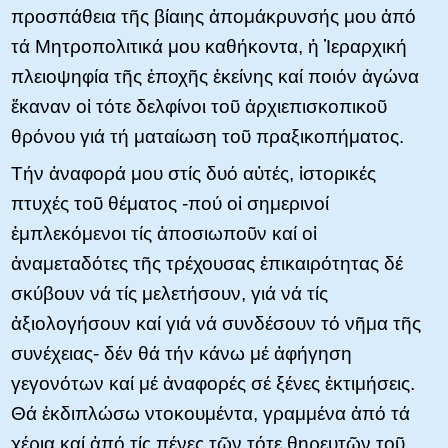
προσπάθεια τῆς βίαιης ἀπομάκρυνσής μου ἀπό
τά Μητροπολιτικά μου καθήκοντα, ἡ Ἱεραρχική
πλειοψηφία τῆς ἐποχῆς ἐκείνης καί ποιόν ἀγώνα
ἔκαναν οἱ τότε δελφίνοι τοῦ ἀρχιεπισκοπικοῦ
θρόνου γιά τή ματαίωση τοῦ πραξικοπήματος.
Τήν ἀναφορά μου στίς δυό αὐτές, ἱστορικές
πτυχές τοῦ θέματος -πού οἱ σημερινοί
ἐμπλεκόμενοι τίς ἀποσιωποῦν καί οἱ
ἀναμεταδότες τῆς τρέχουσας ἐπικαιρότητας δέ
σκύβουν νά τίς μελετήσουν, γιά νά τίς
ἀξιολογήσουν καί γιά νά συνδέσουν τό νῆμα τῆς
συνέχειας- δέν θά τήν κάνω μέ ἀφήγηση
γεγονότων καί μέ ἀναφορές σέ ξένες ἐκτιμήσεις.
Θά ἐκδιπλώσω ντοκουμέντα, γραμμένα ἀπό τά
χέρια καί ἀπό τίς πένες τῶν τότε θηρευτῶν τοῦ