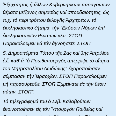
Ἐξοχότητος ἤ ἄλλων Κυβερνητικῶν παραγόντων
θέματα μείζονος σημασίας καί σπουδαιότητος, ὡς
π.χ. τό περί τρόπου ἐκλογῆς Ἀρχιερέων, τό
ἐκκλησιαστικό ζήτημα, τήν Ἔκδοσιν Νόμων ἐπί
ἐκκλησιαστικῶν θεμάτων κλπ. ΣΤΟΠ
Παρακαλοῦμεν νά τόν ἀγνοήσετε. ΣΤΟΠ
5. Δημοσιεύματα Τύπου τῆς 2ας καί 3ης Ἀπριλίου
ἐ.ἔ. καθ’ ἅ "ὁ Πρωθυπουργός ἀπέρριψε τό αἴτημα
τοῦ Μητροπολίτου Δωδώνης" ἐχαροποίησαν
σύμπασαν τήν Ἱεραρχίαν. ΣΤΟΠ Παρακαλοῦμεν
μή παρασύρεσθε. ΣΤΟΠ Ἐμμείνατε εἰς τήν θέσιν
αὐτήν. ΣΤΟΠ".
Τό τηλεγράφημά του ὁ Σεβ. Καλαβρύτων
ἐκοινοποίησεν εἰς τόν Ὑπουργόν Παιδείας καί