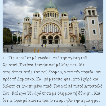
«… Τί μπορεῖ νά μέ χωρίσει ἀπό τήν ἀγάπη τοῦ
Χριστοῦ; Ἐκεῖνος ἔσκυψε καί μέ λύτρωσε. Μέ
σταμάτησε στή μέση τοῦ δρόμου, κατά τήν πορεία μου
πρός τή Δαμασκό. Καί μέ μεταποίησε, ἀπό ἐχθρό καί
διώκτη σέ ἀγαπημένο παιδί Του καί σέ πιστό Ἀπόστολό
Του. Καί ἐγώ Τόν ἀγάπησα μέ ὅλη μου τή δύναμη. Καί
δέν μπορῶ μέ κανένα τρόπο νά ἀρνηθῶ τήν ἀγάπη μου