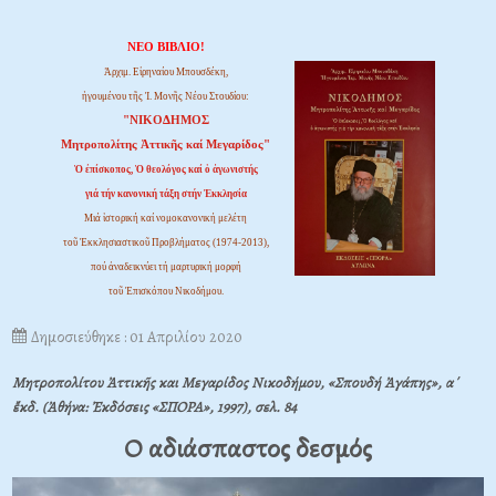
ΝΕΟ ΒΙΒΛΙΟ!
Ἀρχιμ. Εἰρηναίου Μπουσδέκη,
ἡγουμένου τῆς Ἱ. Μονῆς Νέου Στουδίου:
"ΝΙΚΟΔΗΜΟΣ
Μητροπολίτης Ἀττικῆς καί Μεγαρίδος"
Ὁ ἐπίσκοπος, Ὁ θεολόγος καί ὁ ἀγωνιστής
γιά τήν κανονική τάξη στήν Ἐκκλησία
Μιά ἱστορική καί νομοκανονική μελέτη
τοῦ Ἐκκλησιαστικοῦ Προβλήματος (1974-2013),
πού ἀναδεικνύει τή μαρτυρική μορφή
τοῦ Ἐπισκόπου Νικοδήμου.
Δημοσιεύθηκε : 01 Απριλίου 2020
Μητροπολίτου Ἀττικῆς και Μεγαρίδος Νικοδήμου, «Σπουδή Ἀγάπης», α΄
ἔκδ. (Ἀθήνα: Ἐκδόσεις «ΣΠΟΡΑ», 1997), σελ. 84
Ο αδιάσπαστος δεσμός