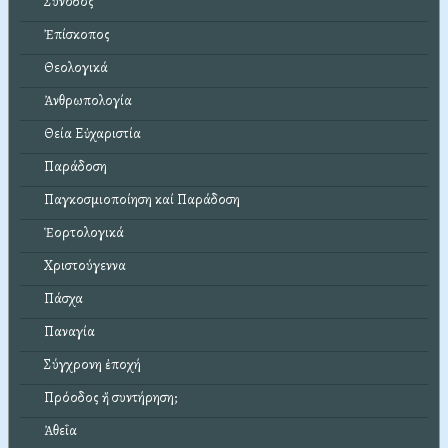
Σύνοδος
Ἐπίσκοπος
Θεολογικά
Ἀνθρωπολογία
Θεία Εὐχαριστία
Παράδοση
Παγκοσμιοποίηση καί Παράδοση
Ἑορτολογικά
Χριστούγεννα
Πάσχα
Παναγία
Σύγχρονη ἐποχή
Πρόοδος ἤ συντήρηση;
Ἀθεΐα