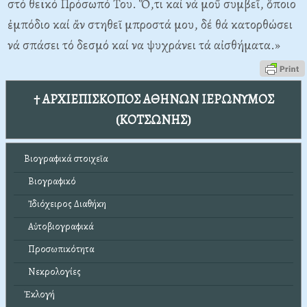
στό θεϊκό Πρόσωπό Του. Ὅ,τι καί νά μοῦ συμβεῖ, ὅποιο
ἐμπόδιο καί ἄν στηθεῖ μπροστά μου, δέ θά κατορθώσει
νά σπάσει τό δεσμό καί να ψυχράνει τά αἰσθήματα.»
† ΑΡΧΙΕΠΙΣΚΟΠΟΣ ΑΘΗΝΩΝ ΙΕΡΩΝΥΜΟΣ
(ΚΟΤΣΩΝΗΣ)
Βιογραφικά στοιχεῖα
Βιογραφικό
Ἰδιόχειρος Διαθήκη
Αὐτοβιογραφικά
Προσωπικότητα
Νεκρολογίες
Ἐκλογή