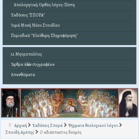
Ἀπολογητική: Ὀρθός λόγος-Πίστη
Ἐκδόσεις "ΣΠΟΡΑ"
Ἱερά Μονή Νέου Στουδίου
Περιοδικό "Ἐλεύθερη Πληροφόρηση"
12 Μητροπολίτες
Ἄρθρα ἄλλων συγγραφέων
Ἀπανθίσματα
Αρχική
Ἐκδόσεις Σπορά
Ψήγματα θεολογικού λόγου
Σπουδή Αγάπης
Ο αδιάσπαστος δεσμός