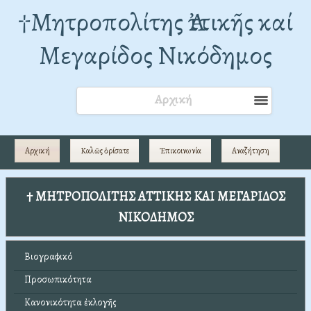
†Mητροπολίτης Ἀττικῆς καί
Μεγαρίδος Νικόδημος
Αρχική
Αρχική
Καλῶς ὁρίσατε
Ἐπικοινωνία
Αναζήτηση
† ΜΗΤΡΟΠΟΛΙΤΗΣ ΑΤΤΙΚΗΣ ΚΑΙ ΜΕΓΑΡΙΔΟΣ
ΝΙΚΟΔΗΜΟΣ
Βιογραφικό
Προσωπικότητα
Κανονικότητα ἐκλογῆς