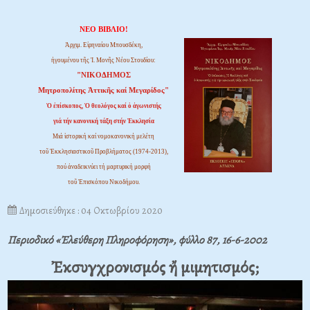
ΝΕΟ ΒΙΒΛΙΟ!
Ἀρχιμ. Εἰρηναίου Μπουσδέκη,
ἡγουμένου τῆς Ἱ. Μονῆς Νέου Στουδίου:
"ΝΙΚΟΔΗΜΟΣ
Μητροπολίτης Ἀττικῆς καί Μεγαρίδος"
Ὁ ἐπίσκοπος, Ὁ θεολόγος καί ὁ ἀγωνιστής
γιά τήν κανονική τάξη στήν Ἐκκλησία
Μιά ἱστορική καί νομοκανονική μελέτη
τοῦ Ἐκκλησιαστικοῦ Προβλήματος (1974-2013),
πού ἀναδεικνύει τή μαρτυρική μορφή
τοῦ Ἐπισκόπου Νικοδήμου.
Δημοσιεύθηκε : 04 Οκτωβρίου 2020
Περιοδικό «Ἐλεύθερη Πληροφόρηση», φύλλο 87, 16-6-2002
Ἐκσυγχρονισμός ἤ μιμητισμός;