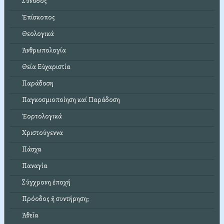
Σύνοδος
Ἐπίσκοπος
Θεολογικά
Ἀνθρωπολογία
Θεία Εὐχαριστία
Παράδοση
Παγκοσμιοποίηση καί Παράδοση
Ἑορτολογικά
Χριστούγεννα
Πάσχα
Παναγία
Σύγχρονη ἐποχή
Πρόοδος ἤ συντήρηση;
Ἀθεΐα