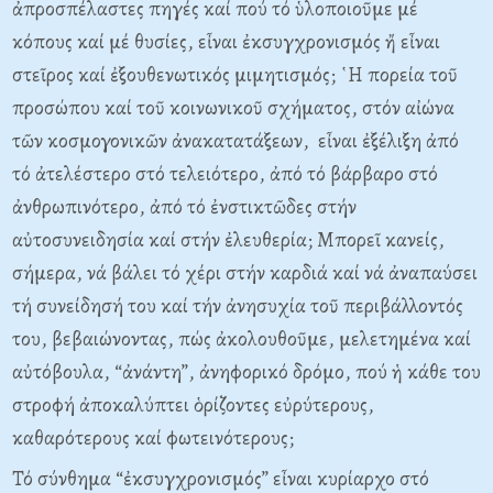
ἀπροσπέλαστες πηγές καί πού τό ὑλοποιοῦμε μέ
κόπους καί μέ θυσίες, εἶναι ἐκσυγχρονισμός ἤ εἶναι
στεῖρος καί ἐξουθενωτικός μιμητισμός; ῾Η πορεία τοῦ
προσώπου καί τοῦ κοινωνικοῦ σχήματος, στόν αἰώνα
τῶν κοσμογονικῶν ἀνακατατάξεων, εἶναι ἐξέλιξη ἀπό
τό ἀτελέστερο στό τελειότερο, ἀπό τό βάρβαρο στό
ἀνθρωπινότερο, ἀπό τό ἐνστικτῶδες στήν
αὐτοσυνειδησία καί στήν ἐλευθερία; Μπορεῖ κανείς,
σήμερα, νά βάλει τό χέρι στήν καρδιά καί νά ἀναπαύσει
τή συνείδησή του καί τήν ἀνησυχία τοῦ περιβάλλοντός
του, βεβαιώνοντας, πώς ἀκολουθοῦμε, μελετημένα καί
αὐτόβουλα, “ἀνάντη”, ἀνηφορικό δρόμο, πού ἡ κάθε του
στροφή ἀποκαλύπτει ὁρίζοντες εὐρύτερους,
καθαρότερους καί φωτεινότερους;
Τό σύνθημα “ἐκσυγχρονισμός” εἶναι κυρίαρχο στό