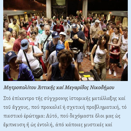
Μητροπολίτου Ἀττικῆς καί Μεγαρίδος Νικοδήμου
Στό ἐπίκεντρο τῆς σύγχρονης ἱστορικῆς μετάλλαξης καί
τοῦ ἄγχους, πού προκαλεῖ ἡ σχετική προβληματική, τό
πιεστικό ἐρώτημα: Αὐτό, πού δεχόμαστε ὅλοι μας ὡς
ἔμπνευση ἤ ὡς ἐντολή, ἀπό κάποιες μυστικές καί