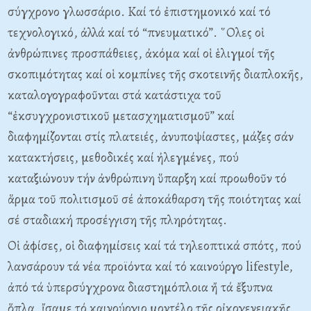
σύγχρονο γλωσσάριο. Καί τό ἐπιστημονικό καί τό
τεχνολογικό, ἀλλά καί τό “πνευματικό”. ῞Ολες οἱ
ἀνθρώπινες προσπάθειες, ἀκόμα καί οἱ ἑλιγμοί τῆς
σκοπιμότητας καί οἱ κομπίνες τῆς σκοτεινῆς διαπλοκῆς,
καταλογογραφοῦνται στά κατάστιχα τοῦ
“ἐκσυγχρονιστικοῦ μετασχηματισμοῦ” καί
διαφημίζονται στίς πλατειές, ἀνυποψίαστες, μάζες σάν
κατακτήσεις, μεθοδικές καί ἠλεγμένες, πού
καταξιώνουν τήν ἀνθρώπινη ὕπαρξη καί προωθοῦν τό
ἅρμα τοῦ πολιτισμοῦ σέ ἀποκάθαρση τῆς ποιότητας καί
σέ σταδιακή προσέγγιση τῆς πληρότητας.
Οἱ ἀφίσες, οἱ διαφημίσεις καί τά τηλεοπτικά σπότς, πού
λανσάρουν τά νέα προϊόντα καί τό καινούργο lifestyle,
ἀπό τά ὑπερσύγχρονα διαστημόπλοια ἤ τά ἔξυπνα
ὅπλα, ἴσαμε τό καινούργιο μοντέλο τῆς οἰκογενειακῆς