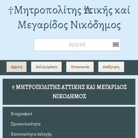
†Mητροπολίτης Ἀττικῆς καί
Μεγαρίδος Νικόδημος
Αρχική
Αρχική
Καλῶς ὁρίσατε
Ἐπικοινωνία
Αναζήτηση
† ΜΗΤΡΟΠΟΛΙΤΗΣ ΑΤΤΙΚΗΣ ΚΑΙ ΜΕΓΑΡΙΔΟΣ
ΝΙΚΟΔΗΜΟΣ
Βιογραφικό
Προσωπικότητα
Κανονικότητα ἐκλογῆς