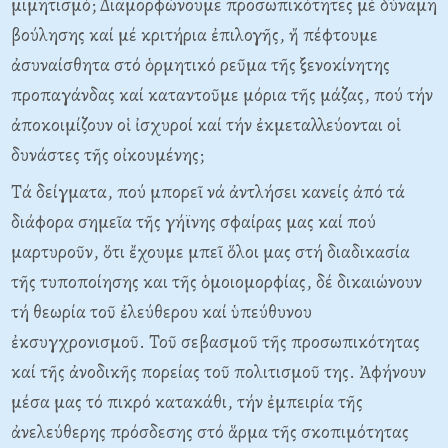
μιμητισμό; Διαμορφώνουμε προσωπικότητες μέ δύναμη
βούλησης καί μέ κριτήρια ἐπιλογῆς, ἤ πέφτουμε
ἀσυναίσθητα στό ὁρμητικό ρεῦμα τῆς ξενοκίνητης
προπαγάνδας καί καταντοῦμε μόρια τῆς μάζας, πού τήν
ἀποκοιμίζουν οἱ ἰσχυροί καί τήν ἐκμεταλλεύονται οἱ
δυνάστες τῆς οἰκουμένης;
Τά δείγματα, πού μπορεῖ νά ἀντλήσει κανείς ἀπό τά
διάφορα σημεῖα τῆς γήϊνης σφαίρας μας καί πού
μαρτυροῦν, ὅτι ἔχουμε μπεῖ ὅλοι μας στή διαδικασία
τῆς τυποποίησης και τῆς ὁμοιομορφίας, δέ δικαιώνουν
τή θεωρία τοῦ ἐλεύθερου καί ὑπεύθυνου
ἐκσυγχρονισμοῦ. Τοῦ σεβασμοῦ τῆς προσωπικότητας
καί τῆς ἀνοδικῆς πορείας τοῦ πολιτισμοῦ της. Ἀφήνουν
μέσα μας τό πικρό κατακάθι, τήν ἐμπειρία τῆς
ἀνελεύθερης πρόσδεσης στό ἅρμα τῆς σκοπιμότητας