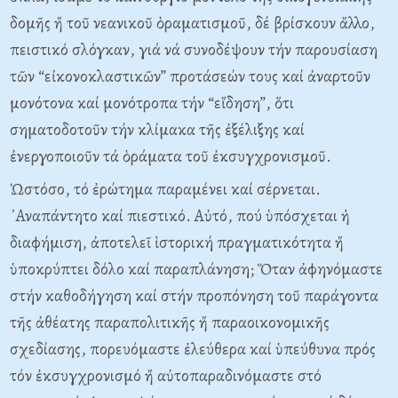
δομῆς ἤ τοῦ νεανικοῦ ὁραματισμοῦ, δέ βρίσκουν ἄλλο,
πειστικό σλόγκαν, γιά νά συνοδέψουν τήν παρουσίαση
τῶν “εἰκονοκλαστικῶν” προτάσεών τους καί ἀναρτοῦν
μονότονα καί μονότροπα τήν “εἴδηση”, ὅτι
σηματοδοτοῦν τήν κλίμακα τῆς ἐξέλιξης καί
ἐνεργοποιοῦν τά ὁράματα τοῦ ἐκσυγχρονισμοῦ.
Ὡστόσο, τό ἐρώτημα παραμένει καί σέρνεται.
᾿Αναπάντητο καί πιεστικό. Αὐτό, πού ὑπόσχεται ἡ
διαφήμιση, ἀποτελεῖ ἱστορική πραγματικότητα ἤ
ὑποκρύπτει δόλο καί παραπλάνηση; Ὅταν ἀφηνόμαστε
στήν καθοδήγηση καί στήν προπόνηση τοῦ παράγοντα
τῆς ἀθέατης παραπολιτικῆς ἤ παραοικονομικῆς
σχεδίασης, πορευόμαστε ἐλεύθερα καί ὑπεύθυνα πρός
τόν ἐκσυγχρονισμό ἤ αὐτοπαραδινόμαστε στό