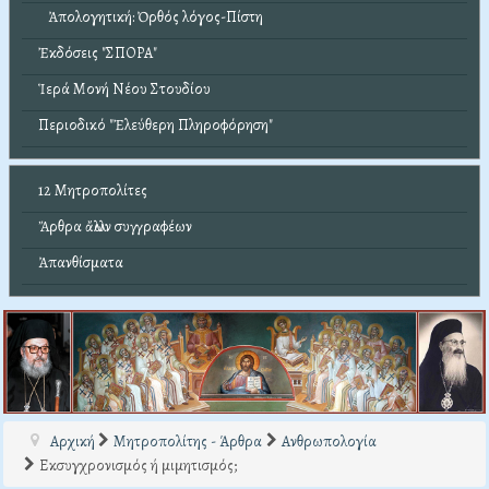
Ἀπολογητική: Ὀρθός λόγος-Πίστη
Ἐκδόσεις "ΣΠΟΡΑ"
Ἱερά Μονή Νέου Στουδίου
Περιοδικό "Ἐλεύθερη Πληροφόρηση"
12 Μητροπολίτες
Ἄρθρα ἄλλων συγγραφέων
Ἀπανθίσματα
Αρχική
Μητροπολίτης - Άρθρα
Ανθρωπολογία
Εκσυγχρονισμός ή μιμητισμός;