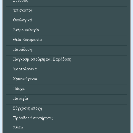
Σύνοδος
Ἐπίσκοπος
Θεολογικά
Ἀνθρωπολογία
Θεία Εὐχαριστία
Παράδοση
Παγκοσμιοποίηση καί Παράδοση
Ἑορτολογικά
Χριστούγεννα
Πάσχα
Παναγία
Σύγχρονη ἐποχή
Πρόοδος ἤ συντήρηση;
Ἀθεΐα