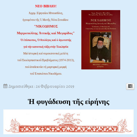
ΝΕΟ ΒΙΒΛΙΟ!
Ἀρχιμ. Εἰρηναίου Μπουσδέκη,
ἡγουμένου τῆς Ἱ. Μονῆς Νέου Στουδίου:
"ΝΙΚΟΔΗΜΟΣ
Μητροπολίτης Ἀττικῆς καί Μεγαρίδος"
Ὁ ἐπίσκοπος, Ὁ θεολόγος καί ὁ ἀγωνιστής
γιά τήν κανονική τάξη στήν Ἐκκλησία
Μιά ἱστορική καί νομοκανονική μελέτη
τοῦ Ἐκκλησιαστικοῦ Προβλήματος (1974-2013),
πού ἀναδεικνύει τή μαρτυρική μορφή
τοῦ Ἐπισκόπου Νικοδήμου.
Δημοσιεύθηκε : 26 Φεβρουαρίου 2019
Ἡ φυγάδευση τῆς εἰρήνης