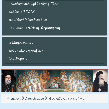
Ἀπολογητική: Ὀρθός λόγος-Πίστη
Ἐκδόσεις "ΣΠΟΡΑ"
Ἱερά Μονή Νέου Στουδίου
Περιοδικό "Ἐλεύθερη Πληροφόρηση"
12 Μητροπολίτες
Ἄρθρα ἄλλων συγγραφέων
Ἀπανθίσματα
Αρχική
Απανθίσματα
Η φυγάδευση της ειρήνης