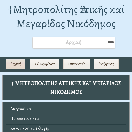
†Mητροπολίτης Ἀττικῆς καί
Μεγαρίδος Νικόδημος
Αρχική
Αρχική
Καλῶς ὁρίσατε
Ἐπικοινωνία
Αναζήτηση
† ΜΗΤΡΟΠΟΛΙΤΗΣ ΑΤΤΙΚΗΣ ΚΑΙ ΜΕΓΑΡΙΔΟΣ
ΝΙΚΟΔΗΜΟΣ
Βιογραφικό
Προσωπικότητα
Κανονικότητα ἐκλογῆς