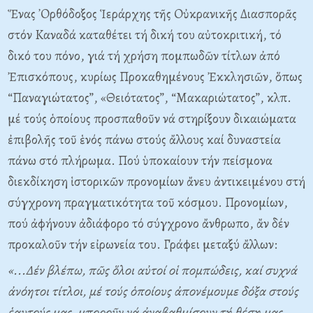
Ἕνας ᾽Oρθόδοξος Ἱεράρχης τῆς Oὐκρανικῆς Διασπορᾶς
στόν Kαναδά καταθέτει τή δική του αὐτοκριτική, τό
δικό του πόνο, γιά τή χρήση πομπωδῶν τίτλων ἀπό
Ἐπισκόπους, κυρίως Προκαθημένους Ἐκκλησιῶν, ὅπως
“Παναγιώτατος”, «Θειότατος”, “Mακαριώτατος”, κλπ.
μέ τούς ὁποίους προσπαθοῦν νά στηρίξουν δικαιώματα
ἐπιβολῆς τοῦ ἑνός πάνω στούς ἄλλους καί δυναστεία
πάνω στό πλήρωμα. Πού ὑποκαίουν τήν πείσμονα
διεκδίκηση ἱστορικῶν προνομίων ἄνευ ἀντικειμένου στή
σύγχρονη πραγματικότητα τοῦ κόσμου. Προνομίων,
πού ἀφήνουν ἀδιάφορο τό σύγχρονο ἄνθρωπο, ἄν δέν
προκαλοῦν τήν εἰρωνεία του. Γράφει μεταξύ ἄλλων:
«...Δέν βλέπω, πῶς ὅλοι αὐτοί οἱ πομπώδεις, καί συχνά
ἀνόητοι τίτλοι, μέ τούς ὁποίους ἀπονέμουμε δόξα στούς
ἑαυτούς μας, μποροῦν νά ἀναβαθμίσουν τή θέση μας.