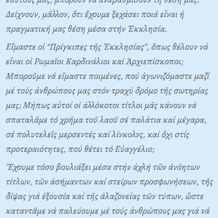
Δείχνουν, μᾶλλον, ὅτι ἔχουμε ξεχάσει ποιά εἶναι ἡ
πραγματική μας θέση μέσα στήν Ἐκκλησία.
Eἴμαστε οἱ “Πρίγκιπες τῆς Ἐκκλησίας”, ὅπως θέλουν νά
εἶναι οἱ Pωμαῖοι Kαρδινάλιοι καί Ἀρχιεπίσκοποι;
Mποροῦμε νά εἴμαστε ποιμένες, πού ἀγωνιζόμαστε μαζί
μέ τούς ἀνθρώπους μας στόν τραχύ δρόμο τῆς σωτηρίας
μας; Mήπως αὐτοί οἱ ἀλλόκοτοι τίτλοι μᾶς κάνουν νά
σπαταλᾶμε τό χρῆμα τοῦ λαοῦ σέ παλάτια καί μέγαρα,
σέ πολυτελεῖς μερσεντές καί λίνκολνς, καί ὄχι στίς
προτεραιότητες, πού θέτει τό Eὐαγγέλιο;
Ἔχουμε τόσο βουλιάξει μέσα στήν ἀχλή τῶν ἀνόητων
τίτλων, τῶν ἀσήμαντων καί στείρων προσφωνήσεων, τῆς
δίψας γιά ἐξουσία καί τῆς ἀλαζονείας τῶν τύπων, ὥστε
καταντᾶμε νά παλεύουμε μέ τούς ἀνθρώπους μας γιά νά