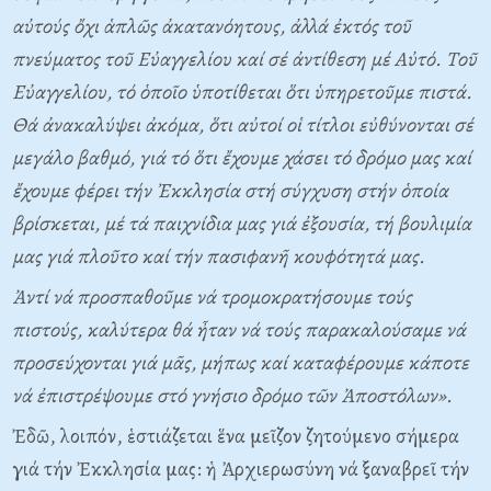
αὐτούς ὄχι ἁπλῶς ἀκατανόητους, ἀλλά ἐκτός τοῦ
πνεύματος τοῦ Eὐαγγελίου καί σέ ἀντίθεση μέ Aὐτό. Tοῦ
Eὐαγγελίου, τό ὁποῖο ὑποτίθεται ὅτι ὑπηρετοῦμε πιστά.
Θά ἀνακαλύψει ἀκόμα, ὅτι αὐτοί οἱ τίτλοι εὐθύνονται σέ
μεγάλο βαθμό, γιά τό ὅτι ἔχουμε χάσει τό δρόμο μας καί
ἔχουμε φέρει τήν Ἐκκλησία στή σύγχυση στήν ὁποία
βρίσκεται, μέ τά παιχνίδια μας γιά ἐξουσία, τή βουλιμία
μας γιά πλοῦτο καί τήν πασιφανῆ κουφότητά μας.
Ἀντί νά προσπαθοῦμε νά τρομοκρατήσουμε τούς
πιστούς, καλύτερα θά ἦταν νά τούς παρακαλούσαμε νά
προσεύχονται γιά μᾶς, μήπως καί καταφέρουμε κάποτε
νά ἐπιστρέψουμε στό γνήσιο δρόμο τῶν Ἀποστόλων».
Ἐδῶ, λοιπόν, ἑστιάζεται ἕνα μεῖζον ζητούμενο σήμερα
γιά τήν Ἐκκλησία μας: ἡ Ἀρχιερωσύνη νά ξαναβρεῖ τήν