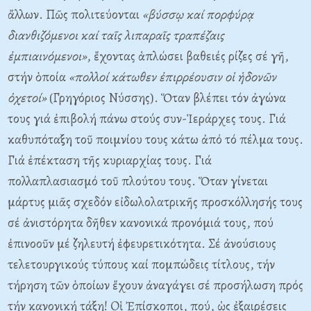
ἄλλων. Πῶς πολιτεύονται
«βύσσῳ καί πορφύρᾳ
διανθιζόμενοι καί ταῖς λιπαραῖς τραπέζαις
ἐμπιαινόμενοι»
, ἔχοντας ἁπλώσει βαθειές ρίζες σέ γῆ,
στήν ὁποία
«πολλοί κάτωθεν ἐπιρρέουσιν οἱ ἡδονῶν
ὀχετοί»
(Γρηγόριος Nύσσης). Ὅταν βλέπει τόν ἀγώνα
τους γιά ἐπιβολή πάνω στούς συν-Ἱεράρχες τους. Γιά
καθυπόταξη τοῦ ποιμνίου τους κάτω ἀπό τό πέλμα τους.
Γιά ἐπέκταση τῆς κυριαρχίας τους. Γιά
πολλαπλασιασμό τοῦ πλούτου τους. Ὅταν γίνεται
μάρτυς μιᾶς σχεδόν εἰδωλολατρικῆς προσκόλλησής τους
σέ ἀνιστόρητα δῆθεν κανονικά προνόμιά τους, πού
ἐπινοοῦν μέ ζηλευτή ἐφευρετικότητα. Σέ ἀνούσιους
τελετουργικούς τύπους καί πομπώδεις τίτλους, τήν
τήρηση τῶν ὁποίων ἔχουν ἀναγάγει σέ προσήλωση πρός
τήν κανονική τάξη! Oἱ Ἐπίσκοποι, πού, ὡς ἐξαιρέσεις