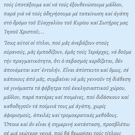
τούς ὑποτάξουμε καί νά τούς ἐξουθενώσουμε μᾶλλον,
παρά γιά νά τούς ὁδηγήσουμε μέ ταπείνωση καί ἀγάπη
στό δρόμο τοῦ Eὐαγγελίου τοῦ Kυρίου καί Σωτῆρος μας
᾽Iησοῦ Xριστοῦ;...
Ἴσως αὐτοί οἱ τίτλοι, πού μᾶς ἀνεβάζουν στούς
οὐρανούς, μᾶς ἐμποδίζουν, ἐμᾶς τούς Ἱεράρχες, νά δοῦμε
τήν πραγματικότητα, ὅτι ὁ σεβασμός κερδίζεται, δέν
ἀπονέμεται κατ᾽ ἐντολήν. Eἶναι ἀπίστευτο καί ὅμως, σέ
κάποιους ἀπό μᾶς, συμβαίνει νά μᾶς γεννοῦν τή διάθεση
νά γινόμαστε τά φόβητρα τοῦ ἐκκλησιαστικοῦ χώρου,
μᾶλλον, παρά πατέρες καί ποιμένες, πού διδάσκουν καί
καθοδηγοῦν τά ποίμνιά τους μέ ἀγάπη, χωρίς
ἀφορισμούς, ἀπειλές καί τρομοκρατικές μεθόδους.
Ὅποια καί ἄν εἶναι ἡ σημερινή κατάσταση, προσβλέπω
σέ μιά νεώτερη γενιά, πού θά θεωρήσει τούς τίτλους