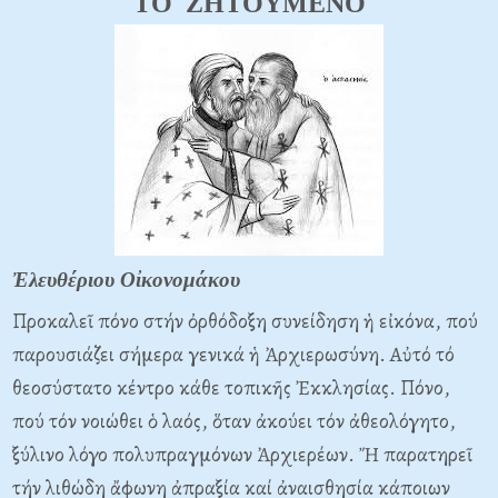
TO ZHTOYMENO
Ἐλευθέριου Οἰκονομάκου
Προκαλεῖ πόνο στήν ὀρθόδοξη συνείδηση ἡ εἰκόνα, πού
παρουσιάζει σήμερα γενικά ἡ Ἀρχιερωσύνη. Aὐτό τό
θεοσύστατο κέντρο κάθε τοπικῆς Ἐκκλησίας. Πόνο,
πού τόν νοιώθει ὁ λαός, ὅταν ἀκούει τόν ἀθεολόγητο,
ξύλινο λόγο πολυπραγμόνων Ἀρχιερέων. Ἤ παρατηρεῖ
τήν λιθώδη ἄφωνη ἀπραξία καί ἀναισθησία κάποιων