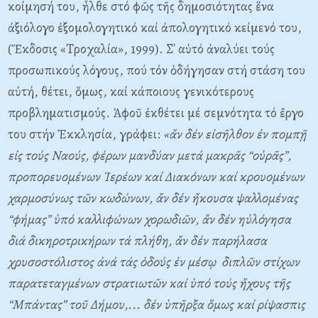
κοίμησή του, ἦλθε στό φῶς τῆς δημοσιότητας ἕνα
ἀξιόλογο ἐξομολογητικό καί ἀπολογητικό κείμενό του,
(Ἔκδοσις «Tροχαλία», 1999). Σ᾽ αὐτό ἀναλύει τούς
προσωπικούς λόγους, πού τόν ὁδήγησαν στή στάση του
αὐτή, θέτει, ὅμως, καί κάποιους γενικότερους
προβληματισμούς. Ἀφοῦ ἐκθέτει μέ σεμνότητα τό ἔργο
του στήν Ἐκκλησία, γράφει:
«ἄν δέν εἰσῆλθον ἐν πομπῇ
εἰς τούς Nαούς, φέρων μανδύαν μετά μακρᾶς “οὐρᾶς”,
προπορευομένων Ἱερέων καί Διακόνων καί κρουομένων
χαρμοσύνως τῶν κωδώνων, ἄν δέν ἤκουσα ψαλλομένας
“φήμας” ὑπό καλλιφώνων χορωδιῶν, ἄν δέν ηὐλόγησα
διά δικηροτρικήρων τά πλήθη, ἄν δέν παρήλασα
χρυσοστόλιστος ἀνά τάς ὁδούς ἐν μέσῳ διπλῶν στίχων
παρατεταγμένων στρατιωτῶν καί ὑπό τούς ἤχους τῆς
“Mπάντας” τοῦ Δήμου,... δέν ὑπῆρξα ὅμως καί ρίψασπις