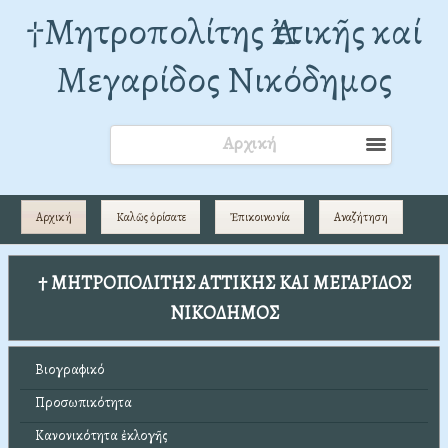
†Mητροπολίτης Ἀττικῆς καί
Μεγαρίδος Νικόδημος
Αρχική
Αρχική
Καλῶς ὁρίσατε
Ἐπικοινωνία
Αναζήτηση
† ΜΗΤΡΟΠΟΛΙΤΗΣ ΑΤΤΙΚΗΣ ΚΑΙ ΜΕΓΑΡΙΔΟΣ
ΝΙΚΟΔΗΜΟΣ
Βιογραφικό
Προσωπικότητα
Κανονικότητα ἐκλογῆς