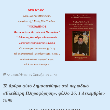
ΝΕΟ ΒΙΒΛΙΟ!
Ἀρχιμ. Εἰρηναίου Μπουσδέκη,
ἡγουμένου τῆς Ἱ. Μονῆς Νέου Στουδίου:
"ΝΙΚΟΔΗΜΟΣ
Μητροπολίτης Ἀττικῆς καί Μεγαρίδος"
Ὁ ἐπίσκοπος, Ὁ θεολόγος καί ὁ ἀγωνιστής
γιά τήν κανονική τάξη στήν Ἐκκλησία
Μιά ἱστορική καί νομοκανονική μελέτη
τοῦ Ἐκκλησιαστικοῦ Προβλήματος (1974-2013),
πού ἀναδεικνύει τή μαρτυρική μορφή
τοῦ Ἐπισκόπου Νικοδήμου.
Δημοσιεύθηκε : 25 Οκτωβρίου 2022
Τό ἄρθρο αὐτό δημοσιεύθηκε στό περιοδικό
«Ἐλεύθερη Πληροφόρηση», φύλλο 26, 1 Δεκεμβρίου
1999