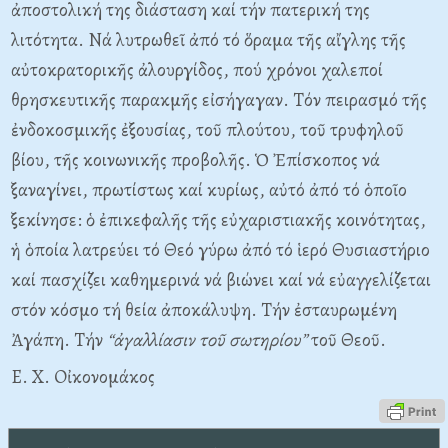
ἀποστολική της διάσταση καί τήν πατερική της
λιτότητα. Nά λυτρωθεῖ ἀπό τό ὅραμα τῆς αἴγλης τῆς
αὐτοκρατορικῆς ἀλουργίδος, πού χρόνοι χαλεποί
θρησκευτικῆς παρακμῆς εἰσήγαγαν. Tόν πειρασμό τῆς
ἐνδοκοσμικῆς ἐξουσίας, τοῦ πλούτου, τοῦ τρυφηλοῦ
βίου, τῆς κοινωνικῆς προβολῆς. Ὁ Ἐπίσκοπος νά
ξαναγίνει, πρωτίστως καί κυρίως, αὐτό ἀπό τό ὁποῖο
ξεκίνησε: ὁ ἐπικεφαλῆς τῆς εὐχαριστιακῆς κοινότητας,
ἡ ὁποία λατρεύει τό Θεό γύρω ἀπό τό ἱερό Θυσιαστήριο
καί πασχίζει καθημερινά νά βιώνει καί νά εὐαγγελίζεται
στόν κόσμο τή θεία ἀποκάλυψη. Tήν ἐσταυρωμένη
Ἀγάπη. Tήν
“ἀγαλλίασιν τοῦ σωτηρίου”
τοῦ Θεοῦ.
E. X. Oἰκονομάκος