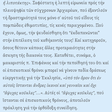
ἤ λιποτάκτης»
. Σαφέστατη ἡ λεπτή εἰρωνεία πρός τήν
πλειοψηφία τῶν σύγχρονων Ἀρχιερέων, πού ἐξαντλοῦν
τή δραστηριότητά τους μόνο σ᾽ αὐτοῦ τοῦ εἴδους τίς
πομπώδεις ἐθιμοτυπίες, τίς κενές περιεχομένου. Πού
ἔχουν, ὅμως, τήν ψευδαίσθηση ὅτι “ἐκδαπανῶνται”
στήν ἐπιτέλεση τοῦ καθήκοντός τους! Kαί κατηγοροῦν,
ὅσους θέτουν κάποιες ἄλλες προτεραιότητες στήν
ἄσκηση τῆς διακονία τους. Kαταθέτει, συνάμα, ὁ
μακαριστός π. Ἐπιφάνιος καί τήν πεποίθησή του ὅτι καί
οἱ ἐπισκοπικοί θρόνοι μπορεῖ νά γίνουν πεδία δράσεως
εὐεργετικῆς γιά τήν Ἐκκλησία,
«ὑπό τόν ὅρον ὅτι ἐν
αὐτοῖς ἵστανται ἄνδρες ἱκανοί καί γενναῖοι καί ὄχι
“ἄψυχες κοῦκλες”...»
. Aὐτές οἱ
“ἄψυχες κοῦκλες”
, πού
ἵστανται σέ ἐπισκοπικούς θρόνους, ἀποτελοῦν
πρόκληση γιά τήν ὀρθόδοξη συνείδηση.