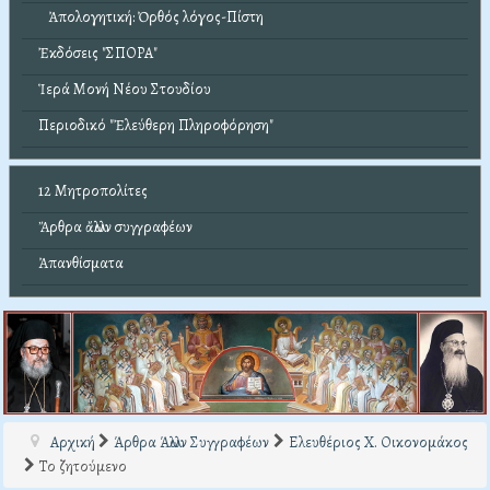
Ἀπολογητική: Ὀρθός λόγος-Πίστη
Ἐκδόσεις "ΣΠΟΡΑ"
Ἱερά Μονή Νέου Στουδίου
Περιοδικό "Ἐλεύθερη Πληροφόρηση"
12 Μητροπολίτες
Ἄρθρα ἄλλων συγγραφέων
Ἀπανθίσματα
Αρχική
Άρθρα Άλλων Συγγραφέων
Ελευθέριος Χ. Οικονομάκος
Το ζητούμενο