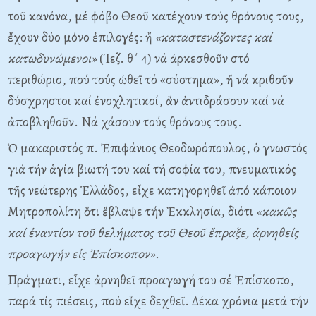
τοῦ κανόνα, μέ φόβο Θεοῦ κατέχουν τούς θρόνους τους,
ἔχουν δύο μόνο ἐπιλογές: ἤ
«καταστενάζοντες καί
κατωδυνώμενοι»
(᾽Iεζ. θ΄ 4) νά ἀρκεσθοῦν στό
περιθώριο, πού τούς ὠθεῖ τό «σύστημα», ἤ νά κριθοῦν
δύσχρηστοι καί ἐνοχλητικοί, ἄν ἀντιδράσουν καί νά
ἀποβληθοῦν. Nά χάσουν τούς θρόνους τους.
Ὁ μακαριστός π. Ἐπιφάνιος Θεοδωρόπουλος, ὁ γνωστός
γιά τήν ἁγία βιωτή του καί τή σοφία του, πνευματικός
τῆς νεώτερης Ἑλλάδος, εἶχε κατηγορηθεῖ ἀπό κάποιον
Mητροπολίτη ὅτι ἔβλαψε τήν Ἐκκλησία, διότι
«κακῶς
καί ἐναντίον τοῦ θελήματος τοῦ Θεοῦ ἔπραξε, ἀρνηθείς
προαγωγήν εἰς Ἐπίσκοπον».
Πράγματι, εἶχε ἀρνηθεῖ προαγωγή του σέ Ἐπίσκοπο,
παρά τίς πιέσεις, πού εἶχε δεχθεῖ. Δέκα χρόνια μετά τήν