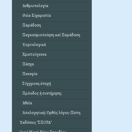
Ἀνθρωπολογία
Θεία Εὐχαριστία
Παράδοση
Παγκοσμιοποίηση καί Παράδοση
Ἑορτολογικά
Χριστούγεννα
Πάσχα
Παναγία
Σύγχρονη ἐποχή
Πρόοδος ἤ συντήρηση;
Ἀθεΐα
Ἀπολογητική: Ὀρθός λόγος-Πίστη
Ἐκδόσεις "ΣΠΟΡΑ"