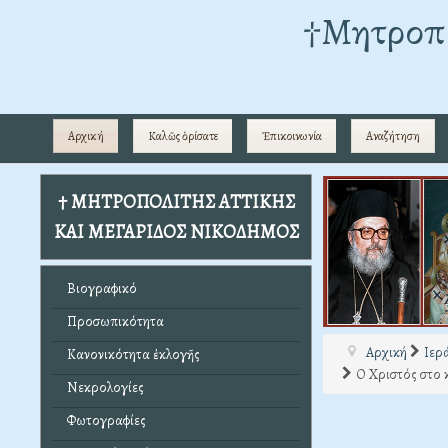
†Mητροπο
Αρχική
Καλῶς ὁρίσατε
Ἐπικοινωνία
Αναζήτηση
† ΜΗΤΡΟΠΟΛΙΤΗΣ ΑΤΤΙΚΗΣ
ΚΑΙ ΜΕΓΑΡΙΔΟΣ ΝΙΚΟΔΗΜΟΣ
Βιογραφικό
Προσωπικότητα
Αρχική
Ιερ
Κανονικότητα ἐκλογῆς
Ο Χριστός στο 
Νεκρολογίες
Φωτογραφίες