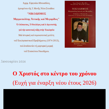
Ἀρχιμ. Εἰρηναίου Μπουσδέκη,
ἡγουμένου τῆς Ἱ. Μονῆς Νέου Στουδίου:
"ΝΙΚΟΔΗΜΟΣ
Μητροπολίτης Ἀττικῆς καί Μεγαρίδος"
Ὁ ἐπίσκοπος, Ὁ θεολόγος καί ὁ ἀγωνιστής
γιά τήν κανονική τάξη στήν Ἐκκλησία
Μιά ἱστορική καί νομοκανονική μελέτη
τοῦ Ἐκκλησιαστικοῦ Προβλήματος (1974-2013),
πού ἀναδεικνύει τή μαρτυρική μορφή
τοῦ Ἐπισκόπου Νικοδήμου.
1 Ιανουαρίου 2026
Ο Χριστός στο κέντρο του χρόνου
(Ευχή για έναρξη νέου έτους 2026)