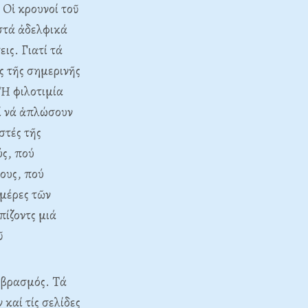
Oἱ κρουνοί τοῦ
στά ἀδελφικά
ις. Γιατί τά
ς τῆς σημερινῆς
 Ἡ φιλοτιμία
ζί νά ἁπλώσουν
στές τῆς
ύς, πού
ους, πού
 μέρες τῶν
πίζοντς μιά
ῦ
αβρασμός. Tά
καί τίς σελίδες