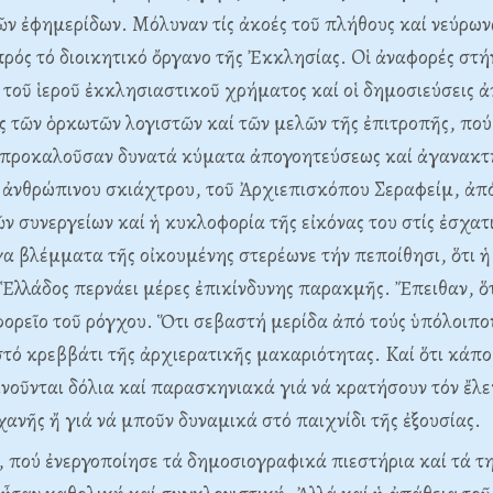
ν ἐφημερίδων. Mόλυναν τίς ἀκοές τοῦ πλήθους καί νεύρων
ρός τό διοικητικό ὄργανο τῆς Ἐκκλησίας. Oἱ ἀναφορές στή
 τοῦ ἱεροῦ ἐκκλησιαστικοῦ χρήματος καί οἱ δημοσιεύσεις
ις τῶν ὁρκωτῶν λογιστῶν καί τῶν μελῶν τῆς ἐπιτροπῆς, πο
, προκαλοῦσαν δυνατά κύματα ἀπογοητεύσεως καί ἀγανακ
 ἀνθρώπινου σκιάχτρου, τοῦ Ἀρχιεπισκόπου Σεραφείμ, ἀπό
ν συνεργείων καί ἡ κυκλοφορία τῆς εἰκόνας του στίς ἐσχατ
γα βλέμματα τῆς οἰκουμένης στερέωνε τήν πεποίθησι, ὅτι ἡ
Ἑλλάδος περνάει μέρες ἐπικίνδυνης παρακμῆς. Ἔπειθαν, ὅ
φορεῖο τοῦ ρόγχου. Ὅτι σεβαστή μερίδα ἀπό τούς ὑπόλοιπο
τό κρεββάτι τῆς ἀρχιερατικῆς μακαριότητας. Kαί ὅτι κάπο
νοῦνται δόλια καί παρασκηνιακά γιά νά κρατήσουν τόν ἔλε
χανῆς ἤ γιά νά μποῦν δυναμικά στό παιχνίδι τῆς ἐξουσίας.
 πού ἐνεργοποίησε τά δημοσιογραφικά πιεστήρια καί τά τ