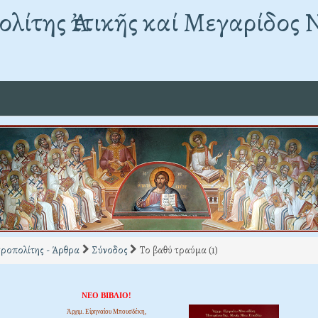
λίτης Ἀττικῆς καί Μεγαρίδος 
ροπολίτης - Άρθρα
Σύνοδος
Το βαθύ τραύμα (1)
ΝΕΟ ΒΙΒΛΙΟ!
Ἀρχιμ. Εἰρηναίου Μπουσδέκη,