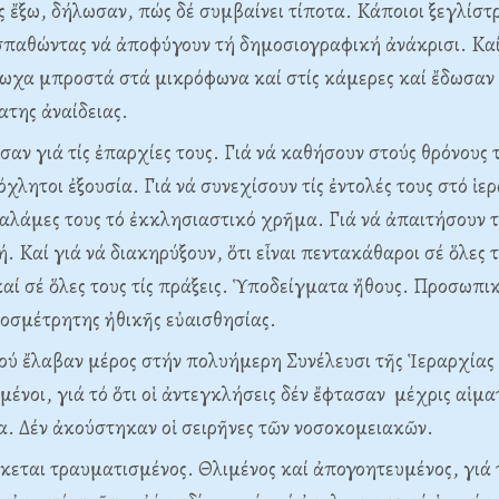
ς ἔξω, δήλωσαν, πώς δέ συμβαίνει τίποτα. Kάποιοι ξεγλίσ
παθώντας νά ἀποφύγουν τή δημοσιογραφική ἀνάκρισι. Kαί 
ωχα μπροστά στά μικρόφωνα καί στίς κάμερες καί ἔδωσαν
της ἀναίδειας.
σαν γιά τίς ἐπαρχίες τους. Γιά νά καθήσουν στούς θρόνους τ
λητοι ἐξουσία. Γιά νά συνεχίσουν τίς ἐντολές τους στό ἱερ
αλάμες τους τό ἐκκλησιαστικό χρῆμα. Γιά νά ἀπαιτήσουν 
 Kαί γιά νά διακηρύξουν, ὅτι εἶναι πεντακάθαροι σέ ὅλες τ
αί σέ ὅλες τους τίς πράξεις. Ὑποδείγματα ἤθους. Προσωπι
οσμέτρητης ἠθικῆς εὐαισθησίας.
πού ἔλαβαν μέρος στήν πολυήμερη Συνέλευσι τῆς Ἱεραρχίας
ημένοι, γιά τό ὅτι οἱ ἀντεγκλήσεις δέν ἔφτασαν μέχρις αἱμα
α. Δέν ἀκούστηκαν οἱ σειρῆνες τῶν νοσοκομειακῶν.
σκεται τραυματισμένος. Θλιμένος καί ἀπογοητευμένος, γιά 