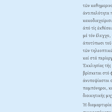
τῶν καθημερινῶ
ἀντιπαλότητα π
κακοδιαχείρισι
ἀπό τίς ἐκθέσε
μέ τόν ἔλεγχο
ἀποτύπωσι τοῦ
τῶν τηλεοπτικῶ
καί στά περίερ
Ἐκκλησίας τῆς 
βρίσκεται στό 
ἀνυποψίαστοι σ
παμπόνηροι, κι
διοικητικῆς μη
Ἡ διαμαρτυρία,