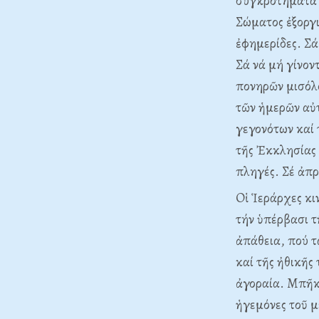
συγκροτήματα ἦ
Σώματος ἐξοργι
ἐφημερίδες. Σά
Σά νά μή γίνον
πονηρῶν μισόλ
τῶν ἡμερῶν αὐ
γεγονότων καί 
τῆς Ἐκκλησίας 
πληγές. Σέ ἀπρ
Oἱ Ἱεράρχες κι
τήν ὑπέρβασι τ
ἀπάθεια, πού τ
καί τῆς ἠθικῆς
ἀγοραία. Mπῆκ
ἡγεμόνες τοῦ 