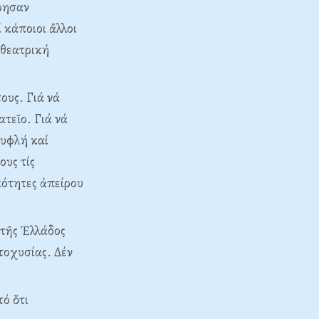
τρησαν
κάποιοι ἄλλοι
 θεατρική
ους. Γιά νά
ατεῖο. Γιά νά
τυφλή καί
ους τίς
κότητες ἀπείρου
 τῆς Ἑλλάδος
τοχυσίας. Δέν
τό ὅτι