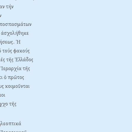
αν τήν
ν
 ἀποσπασμάτων
ύ ἀσχολήθηκε
τήσεως. Ἡ
 τούς φακούς
ιές τῆς Ἑλλάδος
 Ἱεραρχία τῆς
τι ὁ πρῶτος
υς κοιμοῦνται
ιοι
γχο τῆς
ηλεοπτικά