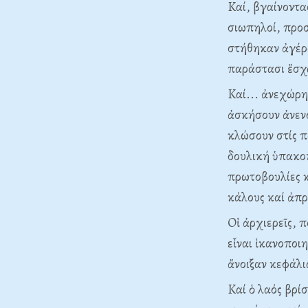
Kαί, βγαίνοντα
σιωπηλοί, προσ
στήθηκαν ἀγέρ
παράστασι ἔσχα
Kαί... ἀνεχώρη
ἀσκήσουν ἀνενόχ
κλώσουν στίς π
δουλική ὑπακοή.
πρωτοβουλίες κ
κάλους καί ἀπρ
Oἱ ἀρχιερεῖς, 
εἶναι ἱκανοποι
ἄνοιξαν κεφάλι
Kαί ὁ λαός βρί