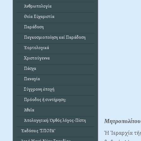
Ἀνθρωπολογία
Θεία Εὐχαριστία
Παράδοση
Παγκοσμιοποίηση καί Παράδοση
Ἑορτολογικά
Χριστούγεννα
Πάσχα
Παναγία
Σύγχρονη ἐποχή
Πρόοδος ἤ συντήρηση;
Ἀθεΐα
Ἀπολογητική: Ὀρθός λόγος-Πίστη
Μητροπολίτου
Ἐκδόσεις "ΣΠΟΡΑ"
Ἡ Ἱεραρχία τῆς