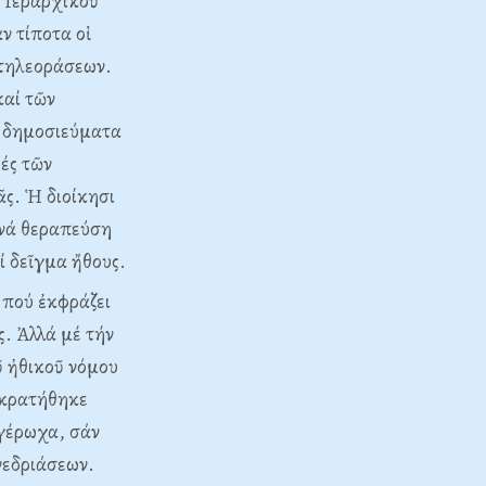
 Ἱεραρχικοῦ
ν τίποτα οἱ
 τηλεοράσεων.
καί τῶν
ά δημοσιεύματα
ές τῶν
ᾶς. Ἡ διοίκησι
 νά θεραπεύση
ί δεῖγμα ἤθους.
 πού ἐκφράζει
ς. Ἀλλά μέ τήν
ῦ ἠθικοῦ νόμου
 κρατήθηκε
γέρωχα, σάν
νεδριάσεων.