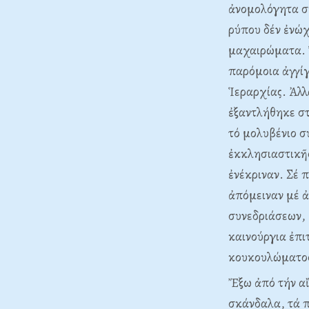
ἀνομολόγητα σκ
ρύπου δέν ἐνώ
μαχαιρώματα. Ὄ
παρόμοια ἀγγίγ
Ἱεραρχίας. Ἀλλ
ἐξαντλήθηκε στ
τό μολυβένιο σ
ἐκκλησιαστικῆς
ἐνέκριναν. Σέ 
ἀπόμειναν μέ ἀ
συνεδριάσεων, 
καινούργια ἐπι
κουκουλώματο
Ἔξω ἀπό τήν α
σκάνδαλα, τά π