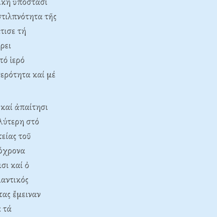
ική ὑπόστασί
στιλπνότητα τῆς
τισε τή
ρει
τό ἱερό
τερότητα καί μέ
 καί ἀπαίτησι
λύτερη στό
είας τοῦ
τόχρονα
σι καί ὀ
μαντικός
τας ἔμειναν
 τά