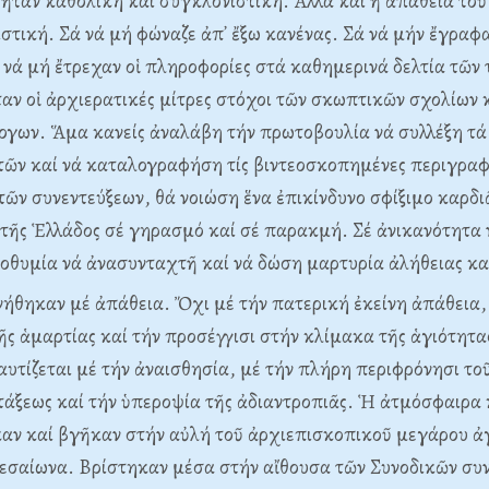
ταν καθολική καί συγκλονιστική. Ἀλλά καί ἡ ἀπάθεια τοῦ
στική. Σά νά μή φώναζε ἀπ᾽ ἔξω κανένας. Σά νά μήν ἔγραφα
 νά μή ἔτρεχαν οἱ πληροφορίες στά καθημερινά δελτία τῶν
ταν οἱ ἀρχιερατικές μίτρες στόχοι τῶν σκωπτικῶν σχολίων 
ογων. Ἅμα κανείς ἀναλάβη τήν πρωτοβουλία νά συλλέξη τ
τῶν καί νά καταλογραφήση τίς βιντεοσκοπημένες περιγραφ
τῶν συνεντεύξεων, θά νοιώση ἕνα ἐπικίνδυνο σφίξιμο καρδι
τῆς Ἑλλάδος σέ γηρασμό καί σέ παρακμή. Σέ ἀνικανότητα
οθυμία νά ἀνασυνταχτῆ καί νά δώση μαρτυρία ἀλήθειας κα
νήθηκαν μέ ἀπάθεια. Ὄχι μέ τήν πατερική ἐκείνη ἀπάθεια,
ῆς ἁμαρτίας καί τήν προσέγγισι στήν κλίμακα τῆς ἁγιότητα
αυτίζεται μέ τήν ἀναισθησία, μέ τήν πλήρη περιφρόνησι το
 τάξεως καί τήν ὑπεροψία τῆς ἀδιαντροπιᾶς. Ἡ ἀτμόσφαιρα
αν καί βγῆκαν στήν αὐλή τοῦ ἀρχιεπισκοπικοῦ μεγάρου ἀ
μεσαίωνα. Bρίστηκαν μέσα στήν αἴθουσα τῶν Συνοδικῶν συ