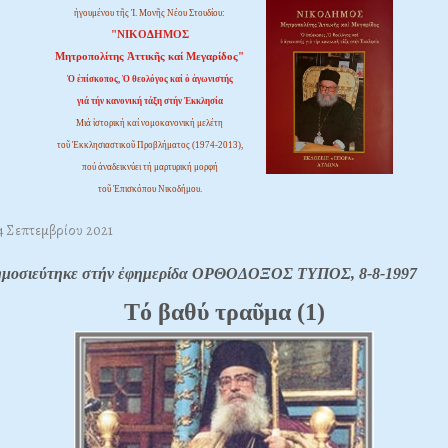
ἡγουμένου τῆς Ἱ. Μονῆς Νέου Στουδίου:
"ΝΙΚΟΔΗΜΟΣ
Μητροπολίτης Ἀττικῆς καί Μεγαρίδος"
Ὁ ἐπίσκοπος, Ὁ θεολόγος καί ὁ ἀγωνιστής
γιά τήν κανονική τάξη στήν Ἐκκλησία
Μιά ἱστορική καί νομοκανονική μελέτη
τοῦ Ἐκκλησιαστικοῦ Προβλήματος (1974-2013),
πού ἀναδεικνύει τή μαρτυρική μορφή
τοῦ Ἐπισκόπου Νικοδήμου.
04 Σεπτεμβρίου 2021
δημοσιεύτηκε στήν ἐφημερίδα ΟΡΘΟΔΟΞΟΣ ΤΥΠΟΣ, 8-8-1997
Tό βαθύ τραῦμα (1)