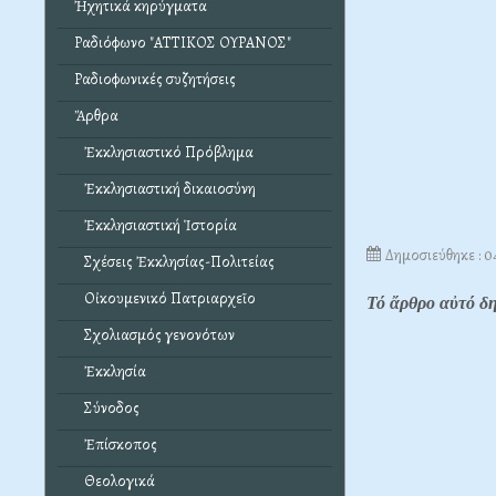
Ἠχητικά κηρύγματα
Ραδιόφωνο "ΑΤΤΙΚΟΣ ΟΥΡΑΝΟΣ"
Ραδιοφωνικές συζητήσεις
Ἄρθρα
Ἐκκλησιαστικό Πρόβλημα
Ἐκκλησιαστική δικαιοσύνη
Ἐκκλησιαστική Ἱστορία
Δημοσιεύθηκε : 
Σχέσεις Ἐκκλησίας-Πολιτείας
Οἰκουμενικό Πατριαρχεῖο
Τό ἄρθρο αὐτό 
Σχολιασμός γενονότων
Ἐκκλησία
Σύνοδος
Ἐπίσκοπος
Θεολογικά