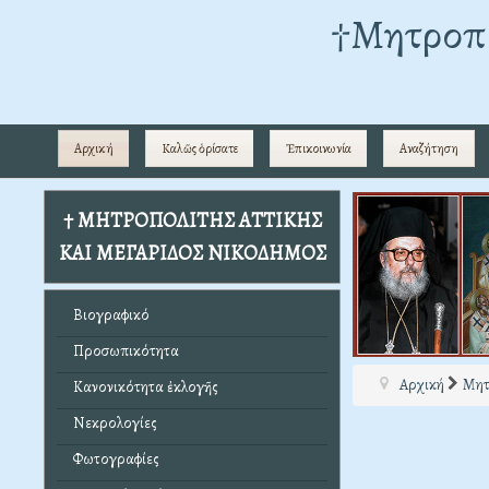
†Mητροπο
Αρχική
Καλῶς ὁρίσατε
Ἐπικοινωνία
Αναζήτηση
† ΜΗΤΡΟΠΟΛΙΤΗΣ ΑΤΤΙΚΗΣ
ΚΑΙ ΜΕΓΑΡΙΔΟΣ ΝΙΚΟΔΗΜΟΣ
Βιογραφικό
Προσωπικότητα
Αρχική
Μητ
Κανονικότητα ἐκλογῆς
Νεκρολογίες
Φωτογραφίες