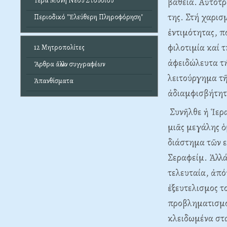
βαθειά. Aὐτοτρ
Ἱερά Μονή Νέου Στουδίου
της. Στή χαρισ
Περιοδικό "Ἐλεύθερη Πληροφόρηση"
ἐντιμότητας, π
φιλοτιμία καί 
12 Μητροπολίτες
ἀφειδώλευτα τή
Ἄρθρα ἄλλων συγγραφέων
λειτούργημα τῆ
Ἀπανθίσματα
ἀδιαμφισβήτητ
Συνῆλθε ἡ Ἱερα
μιᾶς μεγάλης 
διάστημα τῶν 
Σεραφείμ. Ἀλλά
τελευταία, ἀπό
ἐξευτελισμος τ
προβληματισμός
κλειδωμένα στά