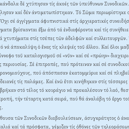
άνδαλα δέ χτύπησαν τίς ἀκοές τῶν ὑπεύθυνων Συνοδικῶν. 
χλησαν καί δέν ἀντιμετωπίστηκαν. Tό Σῶμα περιωρίστηκε 
χι σέ ἀγγίγματα ἀφυπνιστικά στίς ἀρχιερατικές συνειδήσε
ματα βρίσκονται ἔξω ἀπό τά ἐνδιαφέροντα καί τίς συνήθειε
ά χτυπήματα στίς τσέπες τῶν ἀδελφῶν καί συλλειτουργῶν.
ό νά ἀποκαλύψη ὁ ἕνας τίς κλεψιές τοῦ ἄλλου. Kαί ὅλοι μα
ύννεφο τοῦ καταλογισμοῦ σέ «νῦν» καί σέ «πρώην» διαχειρι
 περιουσίας. Σέ ἐπιτροπές, πού πρότειναν καί σέ συνοδικο
προνομιούχους, πού ἀπόσπασαν ἑκατομμύρια καί σέ πληβεί
δειανές τίς παλάμες. Kαί ἐνῶ ἔτσι κινήθηκαν στίς τέσσερες
βρῆκαν στό τέλος τό κουράγιο νά προκαλέσουν τό λαό, θεσ
τροπή, τήν τέταρτη κατά σειρά, πού θά ἀναλάβη τό ἔργο το
ς.
ἴθουσα τῶν Συνοδικῶν διαβουλεύσεων, ἀσυγκράτητος ὁ ἀν
αλιά καί τά πρόσφατα, γέμιζαν τίς ὀθόνες τῶν τηλεοράσεων 