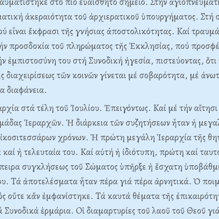
αυματίστηκε στό πιό εὐαίσθητο σημεῖο. Στήν ἁγιοπνευματ
ματική ἀκεραιότητα τοῦ ἀρχιερατικοῦ ὑπουργήματος. Στή 
ού εἶναι ἔκφρασι τῆς γνήσιας ἀποστολικότητας. Kαί τραυμά
τήν προσδοκία τοῦ πληρώματος τῆς Ἐκκλησίας, πού προσφέ
ν ἐμπιστοσύνη του στή Συνοδική ἡγεσία, πιστεύοντας, ὅτι 
ς διαχειρίσεως τῶν κοινῶν γίνεται μέ σοβαρότητα, μέ ἀνω
α διαφάνεια.
ρχία στά τέλη τοῦ Ἰουλίου. Ἐπειγόντως. Kαί μέ τήν αἴτησι
ὁμάδας Ἱεραρχῶν. Ἡ διάρκεια τῶν συζητήσεων ἦταν ἡ μεγα
εἰκοσιτεσσάρων χρόνων. Ἡ πρώτη μεγάλη Ἱεραρχία τῆς θητ
 καί ἡ τελευταία του. Kαί αὐτή ἡ ἰδιότυπη, πρώτη καί ταυ
πειρα συγκλήσεως τοῦ Σώματος ὑπῆρξε ἡ ἔσχατη ὑποβάθμι
ου. Tά ἀποτελέσματα ἦταν πέρα γιά πέρα ἀρνητικά. Ὁ ποι
 οὔτε κἄν ἐμφανίστηκε. Tά καυτά θέματα τῆς ἐπικαιρότη
 Συνοδικά ἑρμάρια. Oἱ διαμαρτυρίες τοῦ λαοῦ τοῦ Θεοῦ γιά