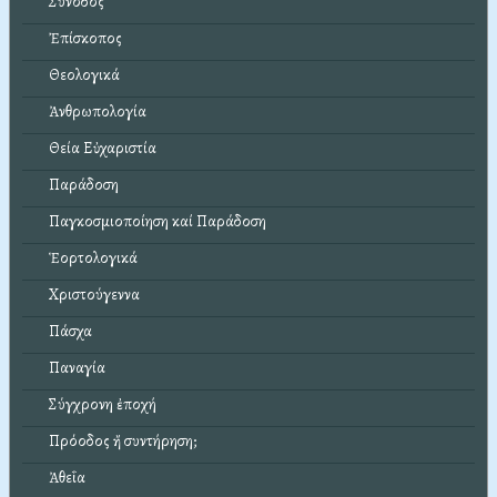
Σύνοδος
Ἐπίσκοπος
Θεολογικά
Ἀνθρωπολογία
Θεία Εὐχαριστία
Παράδοση
Παγκοσμιοποίηση καί Παράδοση
Ἑορτολογικά
Χριστούγεννα
Πάσχα
Παναγία
Σύγχρονη ἐποχή
Πρόοδος ἤ συντήρηση;
Ἀθεΐα