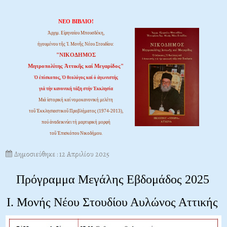
ΝΕΟ ΒΙΒΛΙΟ!
Ἀρχιμ. Εἰρηναίου Μπουσδέκη,
ἡγουμένου τῆς Ἱ. Μονῆς Νέου Στουδίου:
"ΝΙΚΟΔΗΜΟΣ
Μητροπολίτης Ἀττικῆς καί Μεγαρίδος"
Ὁ ἐπίσκοπος, Ὁ θεολόγος καί ὁ ἀγωνιστής
γιά τήν κανονική τάξη στήν Ἐκκλησία
Μιά ἱστορική καί νομοκανονική μελέτη
τοῦ Ἐκκλησιαστικοῦ Προβλήματος (1974-2013),
πού ἀναδεικνύει τή μαρτυρική μορφή
τοῦ Ἐπισκόπου Νικοδήμου.
Δημοσιεύθηκε : 12 Απριλίου 2025
Πρόγραμμα Μεγάλης Εβδομάδος 2025
Ι. Μονής Νέου Στουδίου Αυλώνος Αττικής