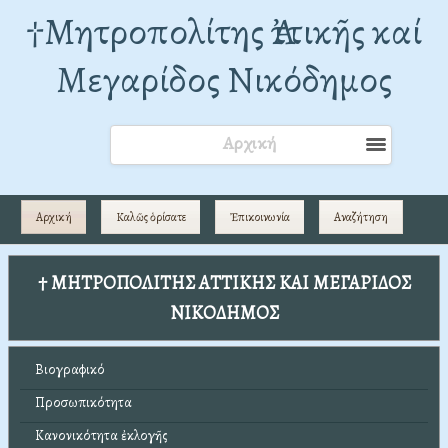
†Mητροπολίτης Ἀττικῆς καί
Μεγαρίδος Νικόδημος
Αρχική
Αρχική
Καλῶς ὁρίσατε
Ἐπικοινωνία
Αναζήτηση
† ΜΗΤΡΟΠΟΛΙΤΗΣ ΑΤΤΙΚΗΣ ΚΑΙ ΜΕΓΑΡΙΔΟΣ
ΝΙΚΟΔΗΜΟΣ
Βιογραφικό
Προσωπικότητα
Κανονικότητα ἐκλογῆς