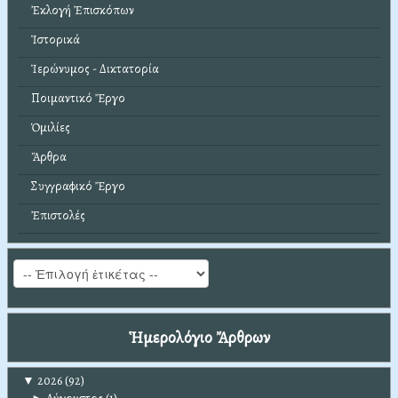
Ἐκλογή Ἐπισκόπων
Ἱστορικά
Ἱερώνυμος - Δικτατορία
Ποιμαντικό Ἔργο
Ὁμιλίες
Ἄρθρα
Συγγραφικό Ἔργο
Ἐπιστολές
Ἡμερολόγιο Ἄρθρων
▼
2026
(92)