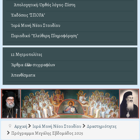
Ἀπολογητική: Ὀρθός λόγος-Πίστη
Ἐκδόσεις "ΣΠΟΡΑ"
Ἱερά Μονή Νέου Στουδίου
Περιοδικό "Ἐλεύθερη Πληροφόρηση"
12 Μητροπολίτες
Ἄρθρα ἄλλων συγγραφέων
Ἀπανθίσματα
Αρχική
Ιερά Μονή Νέου Στουδίου
Δραστηριότητες
Πρόγραμμα Μεγάλης Εβδομάδος 2025