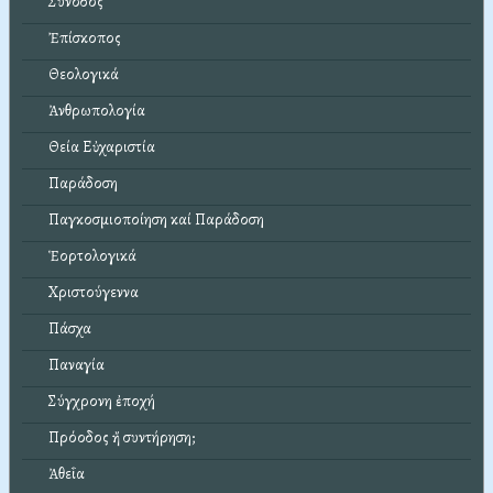
Σύνοδος
Ἐπίσκοπος
Θεολογικά
Ἀνθρωπολογία
Θεία Εὐχαριστία
Παράδοση
Παγκοσμιοποίηση καί Παράδοση
Ἑορτολογικά
Χριστούγεννα
Πάσχα
Παναγία
Σύγχρονη ἐποχή
Πρόοδος ἤ συντήρηση;
Ἀθεΐα