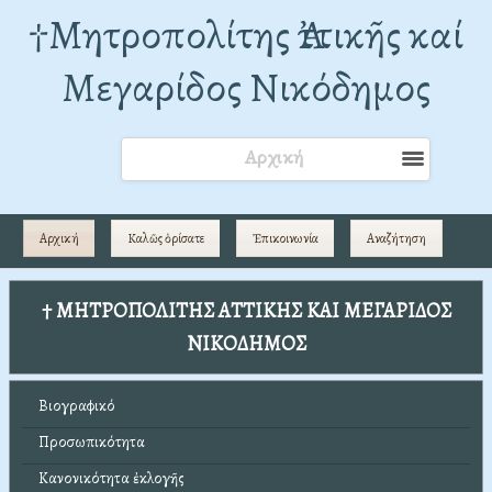
†Mητροπολίτης Ἀττικῆς καί
Μεγαρίδος Νικόδημος
Αρχική
Αρχική
Καλῶς ὁρίσατε
Ἐπικοινωνία
Αναζήτηση
† ΜΗΤΡΟΠΟΛΙΤΗΣ ΑΤΤΙΚΗΣ ΚΑΙ ΜΕΓΑΡΙΔΟΣ
ΝΙΚΟΔΗΜΟΣ
Βιογραφικό
Προσωπικότητα
Κανονικότητα ἐκλογῆς