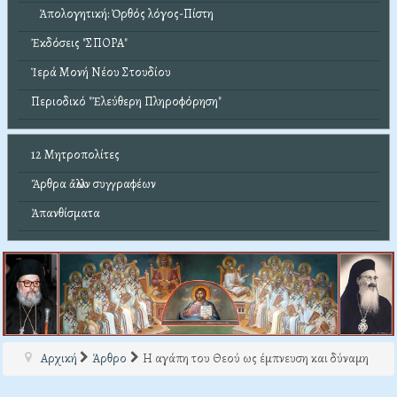
Ἀπολογητική: Ὀρθός λόγος-Πίστη
Ἐκδόσεις "ΣΠΟΡΑ"
Ἱερά Μονή Νέου Στουδίου
Περιοδικό "Ἐλεύθερη Πληροφόρηση"
12 Μητροπολίτες
Ἄρθρα ἄλλων συγγραφέων
Ἀπανθίσματα
Αρχική
Άρθρο
Η αγάπη του Θεού ως έμπνευση και δύναμη