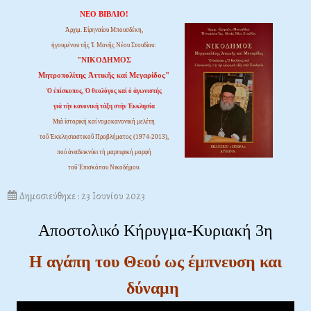
ΝΕΟ ΒΙΒΛΙΟ!
Ἀρχιμ. Εἰρηναίου Μπουσδέκη,
ἡγουμένου τῆς Ἱ. Μονῆς Νέου Στουδίου:
"ΝΙΚΟΔΗΜΟΣ
Μητροπολίτης Ἀττικῆς καί Μεγαρίδος"
Ὁ ἐπίσκοπος, Ὁ θεολόγος καί ὁ ἀγωνιστής
γιά τήν κανονική τάξη στήν Ἐκκλησία
Μιά ἱστορική καί νομοκανονική μελέτη
τοῦ Ἐκκλησιαστικοῦ Προβλήματος (1974-2013),
πού ἀναδεικνύει τή μαρτυρική μορφή
τοῦ Ἐπισκόπου Νικοδήμου.
Δημοσιεύθηκε : 23 Ιουνίου 2023
Αποστολικό Κήρυγμα-Κυριακή 3η
Η αγάπη του Θεού ως έμπνευση και
δύναμη