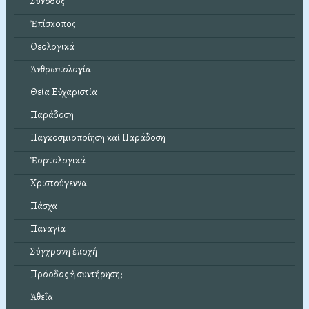
Σύνοδος
Ἐπίσκοπος
Θεολογικά
Ἀνθρωπολογία
Θεία Εὐχαριστία
Παράδοση
Παγκοσμιοποίηση καί Παράδοση
Ἑορτολογικά
Χριστούγεννα
Πάσχα
Παναγία
Σύγχρονη ἐποχή
Πρόοδος ἤ συντήρηση;
Ἀθεΐα