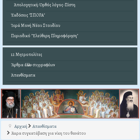
Ἀπολογητική: Ὀρθός λόγος-Πίστη
Ἐκδόσεις "ΣΠΟΡΑ"
Ἱερά Μονή Νέου Στουδίου
Περιοδικό "Ἐλεύθερη Πληροφόρηση"
12 Μητροπολίτες
Ἄρθρα ἄλλων συγγραφέων
Ἀπανθίσματα
Αρχική
Απανθίσματα
Άκρα συγκατάβαση για νίκη του θανάτου