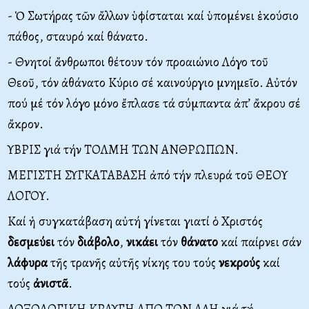
- Ὁ Σωτήρας τῶν ἄλλων ὑφίσταται καί ὑπομένει ἑκούσιο
πάθος, σταυρό καί θάνατο.
- Θνητοί ἄνθρωποι θέτουν τόν προαιώνιο Λόγο τοῦ
Θεοῦ, τόν ἀθάνατο Κύριο σέ καινούργιο μνημεῖο. Αὐτόν
πού μέ τόν λόγο μόνο ἔπλασε τά σύμπαντα ἀπ’ ἄκρου σέ
ἄκρον.
ΥΒΡΙΣ γιά τήν ΤΟΛΜΗ ΤΩΝ ΑΝΘΡΩΠΩΝ.
ΜΕΓΙΣΤΗ ΣΥΓΚΑΤΑΒΑΣΗ ἀπό τήν πλευρά τοῦ ΘΕΟΥ
ΛΟΓΟΥ.
Καί ἡ συγκατάβαση αὐτή γίνεται γιατί ὁ Χριστός
δεσμεύει
τόν
διάβολο
,
νικάει
τόν
θάνατο
καί παίρνει σάν
λάφυρα
τῆς τρανῆς αὐτῆς νίκης του τούς
νεκρούς
καί
τούς
ἀνιστᾶ
.
ΔΟΞΟΛΟΓΙΚΗ ΚΡΑΥΓΗ ΑΠΟ ΤΟΝ ΑΔΗ γιά τή