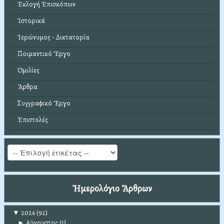
Ἐκλογή Ἐπισκόπων
Ἱστορικά
Ἱερώνυμος - Δικτατορία
Ποιμαντικό Ἔργο
Ὁμιλίες
Ἄρθρα
Συγγραφικό Ἔργο
Ἐπιστολές
Ἡμερολόγιο Ἄρθρων
▼
2026
(92)
►
Αύγουστος
(1)