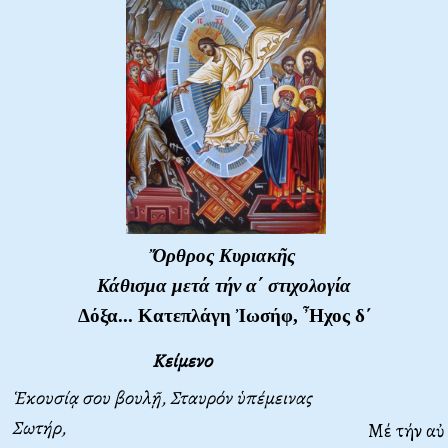
Ὄρθρος Κυριακῆς
Κάθισμα μετά τήν α΄ στιχολογία
Δόξα... Κατεπλάγη Ἰωσήφ
,
Ἦχος δ΄
Κείμενο
Ἑκουσίᾳ σου βουλῇ, Σταυρόν ὑπέμεινας
Σωτήρ,
Μέ τήν αὐ