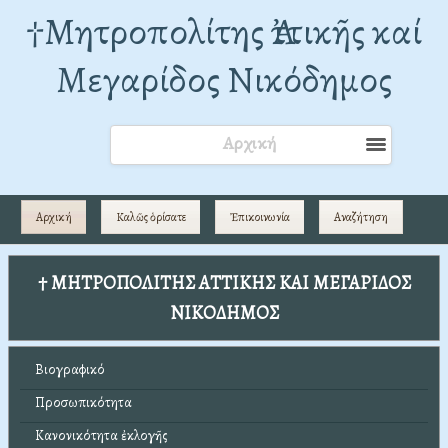
†Mητροπολίτης Ἀττικῆς καί
Μεγαρίδος Νικόδημος
Αρχική
Αρχική
Καλῶς ὁρίσατε
Ἐπικοινωνία
Αναζήτηση
† ΜΗΤΡΟΠΟΛΙΤΗΣ ΑΤΤΙΚΗΣ ΚΑΙ ΜΕΓΑΡΙΔΟΣ
ΝΙΚΟΔΗΜΟΣ
Βιογραφικό
Προσωπικότητα
Κανονικότητα ἐκλογῆς