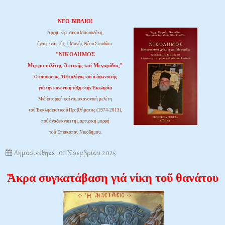
ΝΕΟ ΒΙΒΛΙΟ!
Ἀρχιμ. Εἰρηναίου Μπουσδέκη,
ἡγουμένου τῆς Ἱ. Μονῆς Νέου Στουδίου:
"ΝΙΚΟΔΗΜΟΣ
Μητροπολίτης Ἀττικῆς καί Μεγαρίδος"
Ὁ ἐπίσκοπος, Ὁ θεολόγος καί ὁ ἀγωνιστής
γιά τήν κανονική τάξη στήν Ἐκκλησία
Μιά ἱστορική καί νομοκανονική μελέτη
τοῦ Ἐκκλησιαστικοῦ Προβλήματος (1974-2013),
πού ἀναδεικνύει τή μαρτυρική μορφή
τοῦ Ἐπισκόπου Νικοδήμου.
Δημοσιεύθηκε : 01 Νοεμβρίου 2025
Ἄκρα συγκατάβαση γιά νίκη τοῦ θανάτου