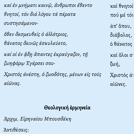
καί ἐν μνήματι καινῷ, ἄνθρωποι ἔθεντο
καί θνητο
θνητοί, τόν διά λόγου τά πέρατα
πού μέ τόν
συστησάμενον·
ἀπ’ ὅπου,
ὅθεν δεσμευθείς ὁ ἀλλότριος,
διάβολος,
θάνατος δεινῶς ἐσκυλεύετο,
ὁ θάνατος
καί οἱ ἐν ᾅδῃ ἅπαντες ἐκραύγαζον, τῇ
καί ὅλοι 
ζωηφόρῳ Ἐγέρσει σου·
ζωή,
Χριστός ἀνέστη, ὁ ζωοδότης, μένων εἰς τούς
Χριστός ἀν
αἰῶνας.
αἰῶνες.
Θεολογική ἑρμηνεία
Ἀρχιμ. Εἰρηναίου Μπουσδέκη
Ἀντιθέσεις: