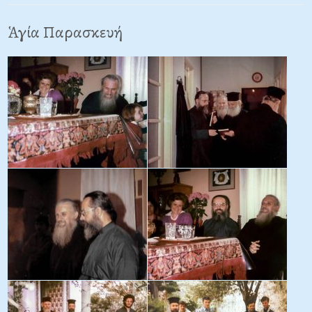
Ἁγία Παρασκευή