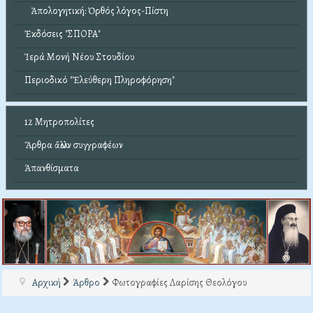
Ἀπολογητική: Ὀρθός λόγος-Πίστη
Ἐκδόσεις "ΣΠΟΡΑ"
Ἱερά Μονή Νέου Στουδίου
Περιοδικό "Ἐλεύθερη Πληροφόρηση"
12 Μητροπολίτες
Ἄρθρα ἄλλων συγγραφέων
Ἀπανθίσματα
Αρχική
Άρθρο
Φωτογραφίες Λαρίσης Θεολόγου