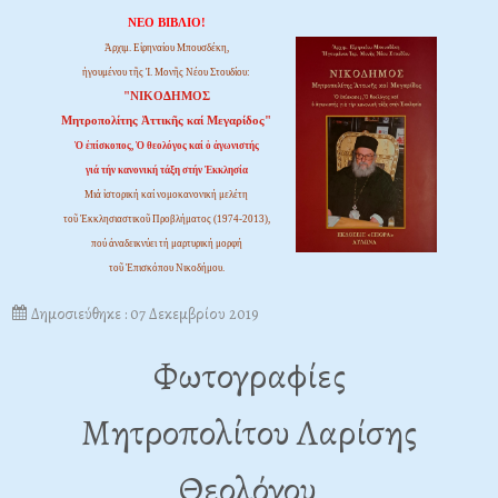
ΝΕΟ ΒΙΒΛΙΟ!
Ἀρχιμ. Εἰρηναίου Μπουσδέκη,
ἡγουμένου τῆς Ἱ. Μονῆς Νέου Στουδίου:
"ΝΙΚΟΔΗΜΟΣ
Μητροπολίτης Ἀττικῆς καί Μεγαρίδος"
Ὁ ἐπίσκοπος, Ὁ θεολόγος καί ὁ ἀγωνιστής
γιά τήν κανονική τάξη στήν Ἐκκλησία
Μιά ἱστορική καί νομοκανονική μελέτη
τοῦ Ἐκκλησιαστικοῦ Προβλήματος (1974-2013),
πού ἀναδεικνύει τή μαρτυρική μορφή
τοῦ Ἐπισκόπου Νικοδήμου.
Δημοσιεύθηκε : 07 Δεκεμβρίου 2019
Φωτογραφίες
Μητροπολίτου Λαρίσης
Θεολόγου