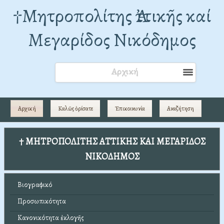
†Mητροπολίτης Ἀττικῆς καί
Μεγαρίδος Νικόδημος
Αρχική
Αρχική
Καλῶς ὁρίσατε
Ἐπικοινωνία
Αναζήτηση
† ΜΗΤΡΟΠΟΛΙΤΗΣ ΑΤΤΙΚΗΣ ΚΑΙ ΜΕΓΑΡΙΔΟΣ
ΝΙΚΟΔΗΜΟΣ
Βιογραφικό
Προσωπικότητα
Κανονικότητα ἐκλογῆς