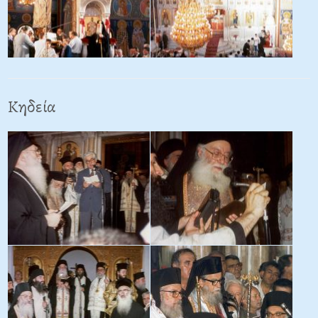
Κηδεία