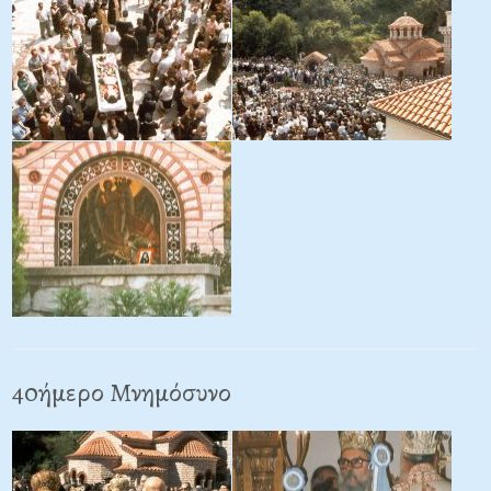
40ήμερο Μνημόσυνο