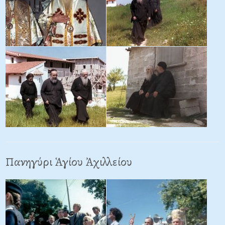
Πανηγύρι Ἁγίου Ἀχιλλείου