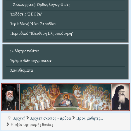
Ἀπολογητική: Ὀρθός λόγος-Πίστη
Ἐκδόσεις "ΣΠΟΡΑ"
Ἱερά Μονή Νέου Στουδίου
Περιοδικό "Ἐλεύθερη Πληροφόρηση"
12 Μητροπολίτες
Ἄρθρα ἄλλων συγγραφέων
Ἀπανθίσματα
Αρχική
Αρχιεπίσκοπος - Άρθρα
Πρός μαθητές...
Η αξία της μικρής θυσίας