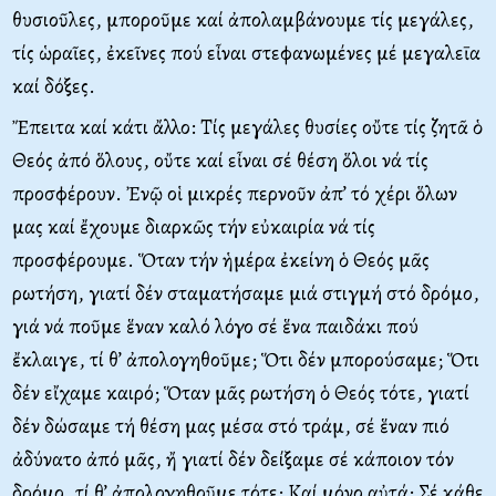
θυσιοῦλες, μποροῦμε καί ἀπολαμβάνουμε τίς μεγάλες,
τίς ὡραῖες, ἐκεῖνες πού εἶναι στεφανωμένες μέ μεγαλεῑα
καί δόξες.
Ἔπειτα καί κάτι ἄλλο: Τίς μεγάλες θυσίες οὔτε τίς ζητᾶ ὁ
Θεός ἀπό ὅλους, οὔτε καί εἶναι σέ θέση ὅλοι νά τίς
προσφέρουν. Ἐνῷ οἱ μικρές περνοῦν ἀπ’ τό χέρι ὅλων
μας καί ἔχουμε διαρκῶς τήν εὐκαιρία νά τίς
προσφέρουμε. Ὅταν τήν ἡμέρα ἐκείνη ὁ Θεός μᾶς
ρωτήση, γιατί δέν σταματήσαμε μιά στιγμή στό δρόμο,
γιά νά ποῦμε ἕναν καλό λόγο σέ ἕνα παιδάκι πού
ἔκλαιγε, τί θ’ ἀπολογηθοῦμε; Ὅτι δέν μπορούσαμε; Ὅτι
δέν εἴχαμε καιρό; Ὅταν μᾶς ρωτήση ὁ Θεός τότε, γιατί
δέν δώσαμε τή θέση μας μέσα στό τράμ, σέ ἕναν πιό
ἀδύνατο ἀπό μᾶς, ἤ γιατί δέν δείξαμε σέ κάποιον τόν
δρόμο, τί θ’ ἀπολογηθοῦμε τότε; Καί μόνο αὐτά; Σέ κάθε