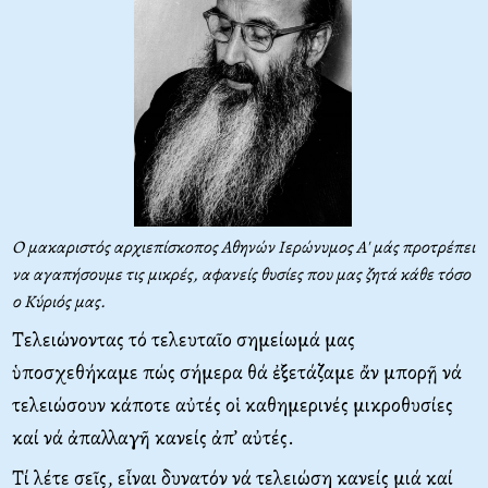
Ο μακαριστός αρχιεπίσκοπος Αθηνών Ιερώνυμος Α' μάς προτρέπει
να αγαπήσουμε τις μικρές, αφανείς θυσίες που μας ζητά κάθε τόσο
ο Κύριός μας.
Τελειώνοντας τό τελευταῖο σημείωμά μας
ὑποσχεθήκαμε πώς σήμερα θά ἐξετάζαμε ἄν μπορῇ νά
τελειώσουν κάποτε αὐτές οἱ καθημερινές μικροθυσίες
καί νά ἀπαλλαγῆ κανείς ἀπ’ αὐτές.
Τί λέτε σεῖς, εἶναι δυνατόν νά τελειώση κανείς μιά καί