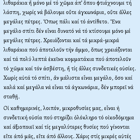
λιθαράκια ἤ μόνο μέ τό χῶμα ἀπ’ ὅπου φτιάχνουμε τή
λάσπη, χωρίς νά βάλουμε οὔτε ἀγκωνάρια, οὔτε ἄλλες
μεγάλες πέτρες. Ὅπως πάλι καί τό ἀντίθετο. Ἕνα
μεγάλο σπίτι δέν εἶναι δυνατό νά τό κτίσουμε μόνο μέ
μεγάλες πέτρες. Χρειάζονται καί τά μικρά-μικρά
λιθαράκια πού ἀποτελοῦν τήν ἄμμο, ὅπως χρειάζονται
καί τά πολύ λεπτά ἐκεῖνα κομματάκια πού ἀποτελοῦν
τό χῶμα καί τόν ἀσβέστη, ἤ τίς ἄλλες συνδετικές οὐσίες.
Χωρίς αὐτά τό σπίτι, ἄν μάλιστα εἶναι μεγάλο, ὅσο καί
καλά καί μεγάλα νά εἶναι τά ἀγκωνάρια, δέν μπορεῖ νά
σταθῇ.
Οἱ καθημερινές, λοιπόν, μικροθυσίες μας, εἶναι ἡ
συνδετική οὐσία πού στηρίζει ὁλόκληρο τό οἰκοδόμημα
καί ἀξιοποιεῖ καί τίς μεγαλύτερες θυσίες πού γίνονται
εἴτε ἀπό μᾶς, εἴτε ἀπό ἄλλους. Χάρις στίς μικρές αὐτές