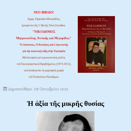
ΝΕΟ ΒΙΒΛΙΟ!
Ἀρχιμ. Εἰρηναίου Μπουσδέκη,
ἡγουμένου τῆς Ἱ. Μονῆς Νέου Στουδίου:
"ΝΙΚΟΔΗΜΟΣ
Μητροπολίτης Ἀττικῆς καί Μεγαρίδος"
Ὁ ἐπίσκοπος, Ὁ θεολόγος καί ὁ ἀγωνιστής
γιά τήν κανονική τάξη στήν Ἐκκλησία
Μιά ἱστορική καί νομοκανονική μελέτη
τοῦ Ἐκκλησιαστικοῦ Προβλήματος (1974-2013),
πού ἀναδεικνύει τή μαρτυρική μορφή
τοῦ Ἐπισκόπου Νικοδήμου.
Δημοσιεύθηκε : 08 Οκτωβρίου 2025
Ἡ ἀξία τῆς μικρῆς θυσίας