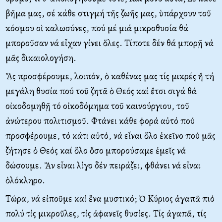
βῆμα μας, σέ κάθε στιγμή τῆς ζωῆς μας, ὑπάρχουν τοῦ
κόσμου οἱ καλωσύνες, πού μέ μιά μικροθυσία θά
μποροῦσαν νά εἶχαν γίνει ὅλες. Τίποτε δέν θά μπορῇ νά
μᾶς δικαιολογήση.
Ἄς προσφέρουμε, λοιπόν, ὁ καθένας μας τίς μικρές ἤ τή
μεγάλη θυσία πού τοῦ ζητᾶ ὁ Θεός καί ἔτσι σιγά θά
οἰκοδομηθῇ τό οἰκοδόμημα τοῦ καινούργιου, τοῦ
ἀνώτερου πολιτισμοῦ. Φτάνει κάθε φορά αὐτό πού
προσφέρουμε, τό κάτι αὐτό, νά εἶναι ὅλο ἐκεῖνο πού μᾶς
ζήτησε ὁ Θεός καί ὅλο ὅσο μπορούσαμε ἐμεῖς νά
δώσουμε. Ἄν εἶναι λίγο δέν πειράζει, φθάνει νά εἶναι
ὁλόκληρο.
Τώρα, νά εἰποῦμε καί ἕνα μυστικό; Ὁ Κύριος ἀγαπᾶ πιό
πολύ τίς μικροῦλες, τίς ἀφανεῖς θυσίες. Τίς ἀγαπᾶ, τίς