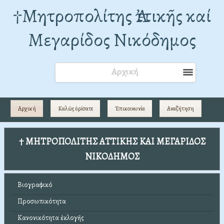
†Mητροπολίτης Ἀττικῆς καί
Μεγαρίδος Νικόδημος
Αρχική
Αρχική
Καλῶς ὁρίσατε
Ἐπικοινωνία
Αναζήτηση
† ΜΗΤΡΟΠΟΛΙΤΗΣ ΑΤΤΙΚΗΣ ΚΑΙ ΜΕΓΑΡΙΔΟΣ
ΝΙΚΟΔΗΜΟΣ
Βιογραφικό
Προσωπικότητα
Κανονικότητα ἐκλογῆς