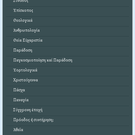
Σύνοδος
Ἐπίσκοπος
Θεολογικά
Ἀνθρωπολογία
Θεία Εὐχαριστία
Παράδοση
Παγκοσμιοποίηση καί Παράδοση
Ἑορτολογικά
Χριστούγεννα
Πάσχα
Παναγία
Σύγχρονη ἐποχή
Πρόοδος ἤ συντήρηση;
Ἀθεΐα