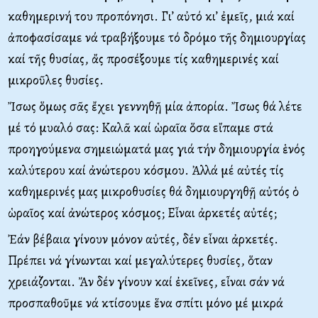
καθημερινή του προπόνησι. Γι’ αὐτό κι’ ἐμεῖς, μιά καί
ἀποφασίσαμε νά τραβήξουμε τό δρόμο τῆς δημιουργίας
καί τῆς θυσίας, ἄς προσέξουμε τίς καθημερινές καί
μικροῦλες θυσίες.
Ἴσως ὅμως σᾶς ἔχει γεννηθῇ μία ἀπορία. Ἴσως θά λέτε
μέ τό μυαλό σας: Καλᾶ καί ὡραῖα ὅσα εἴπαμε στά
προηγούμενα σημειώματά μας γιά τήν δημιουργία ἑνός
καλύτερου καί ἀνώτερου κόσμου. Ἀλλά μέ αὐτές τίς
καθημερινές μας μικροθυσίες θά δημιουργηθῇ αὐτός ὁ
ὡραῖος καί ἀνώτερος κόσμος; Εἶναι ἀρκετές αὐτές;
Ἐάν βέβαια γίνουν μόνον αὐτές, δέν εἶναι ἀρκετές.
Πρέπει νά γίνωνται καί μεγαλύτερες θυσίες, ὅταν
χρειάζονται. Ἄν δέν γίνουν καί ἐκεῖνες, εἶναι σάν νά
προσπαθοῦμε νά κτίσουμε ἕνα σπίτι μόνο μέ μικρά