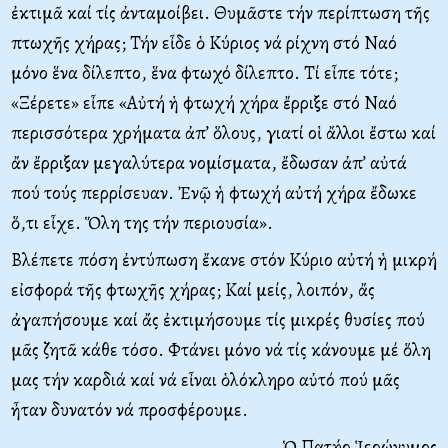
ἐκτιμᾶ καί τίς ἀνταμοίβει. Θυμᾶστε τήν περίπτωση τῆς
πτωχῆς χήρας; Τήν εἶδε ὁ Κύριος νά ρίχνη στό Ναό
μόνο ἕνα δίλεπτο, ἕνα φτωχό δίλεπτο. Τί εἶπε τότε;
«Ξέρετε» εἶπε «Αὐτή ἡ φτωχή χήρα ἔρριξε στό Ναό
περισσότερα χρήματα ἀπ’ ὅλους, γιατί οἱ ἄλλοι ἔστω καί
ἄν ἔρριξαν μεγαλύτερα νομίσματα, ἔδωσαν ἀπ’ αὐτά
πού τούς περρίσευαν. Ἐνῷ ἡ φτωχή αὐτή χήρα ἔδωκε
ὅ,τι εἶχε. Ὅλη της τήν περιουσία».
Βλέπετε πόση ἐντύπωση ἔκανε στόν Κύριο αὐτή ἡ μικρή
εἰσφορά τῆς φτωχῆς χήρας; Καί μείς, λοιπόν, ἄς
ἀγαπήσουμε καί ἄς ἐκτιμήσουμε τίς μικρές θυσίες πού
μᾶς ζητᾶ κάθε τόσο. Φτάνει μόνο νά τίς κάνουμε μέ ὅλη
μας τήν καρδιά καί νά εἶναι ὁλόκληρο αὐτό πού μᾶς
ἦταν δυνατόν νά προσφέρουμε.
Ὁ Πατήρ Ἱερώνυμος