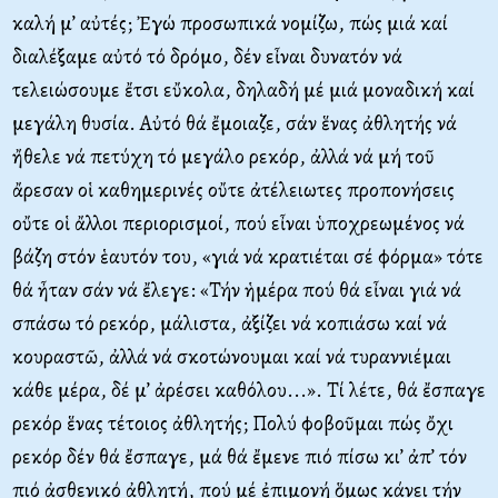
καλή μ’ αὐτές; Ἐγώ προσωπικά νομίζω, πώς μιά καί
διαλέξαμε αὐτό τό δρόμο, δέν εἶναι δυνατόν νά
τελειώσουμε ἔτσι εὔκολα, δηλαδή μέ μιά μοναδική καί
μεγάλη θυσία. Αὐτό θά ἔμοιαζε, σάν ἕνας ἀθλητής νά
ἤθελε νά πετύχη τό μεγάλο ρεκόρ, ἀλλά νά μή τοῦ
ἄρεσαν οἱ καθημερινές οὔτε ἀτέλειωτες προπονήσεις
οὔτε οἱ ἄλλοι περιορισμοί, πού εἶναι ὑποχρεωμένος νά
βάζη στόν ἑαυτόν του, «γιά νά κρατιέται σέ φόρμα» τότε
θά ἦταν σάν νά ἔλεγε: «Τήν ἡμέρα πού θά εἶναι γιά νά
σπάσω τό ρεκόρ, μάλιστα, ἀξίζει νά κοπιάσω καί νά
κουραστῶ, ἀλλά νά σκοτώνουμαι καί νά τυραννιέμαι
κάθε μέρα, δέ μ’ ἀρέσει καθόλου...». Τί λέτε, θά ἔσπαγε
ρεκόρ ἕνας τέτοιος ἀθλητής; Πολύ φοβοῦμαι πώς ὄχι
ρεκόρ δέν θά ἔσπαγε, μά θά ἔμενε πιό πίσω κι’ ἀπ’ τόν
πιό ἀσθενικό ἀθλητή, πού μέ ἐπιμονή ὅμως κάνει τήν