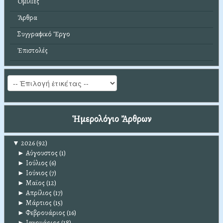
Ὁμιλίες
Ἄρθρα
Συγγραφικό Ἔργο
Ἐπιστολές
Ἡμερολόγιο Ἄρθρων
▼
2026
(92)
►
Αύγουστος
(1)
►
Ιούλιος
(6)
►
Ιούνιος
(7)
►
Μαϊος
(12)
►
Απρίλιος
(17)
►
Μάρτιος
(15)
►
Φεβρουάριος
(16)
►
Ιανουάριος
(18)