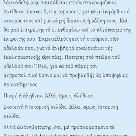
λόγο ἀδελφικῆς συμπάθειας στούς σταυρωμένους.
Ἀντίθετα, ἔκανες ὅ,τι μποροῦσες, γιά νά μείνη ὄρθιος ὁ
σταυρός τους καί γιά νά μή διακοπῆ ἡ ὀδύνη τους. Kαί
θά μοῦ ἐπιτρέψης νά ὑπενθυμίσω καί τό πλεόνασμα τῆς
ἐκτροπῆς σου. Ἐκμεταλλεύτηκες τή σταύρωσι τῶν
ἀδελφῶν σου, γιά νά ἀνεβῆς τά σκαλοπάτια τῆς
ἐκκλησιαστικῆς ἐξουσίας. Πάτησες στό πτῶμα τοῦ
ἀδελφοῦ σου ᾽Hλία, γιά νά τοῦ πάρης τόν
μητροπολιτικό θρόνο καί νά προβληθῆς ὡς ὑποψήφιος
προκαθήμενος.
Πικρή ἡ ἀλήθεια. Ἀλλά, ὅμως, ἀλήθεια.
Σκοτεινή ἡ ἱστορική σελίδα. Ἀλλά, ὅμως, ἱστορική
σελίδα.
Δέ θά ἀμφισβητήσης, ὅτι, μέ προσαρμοσμένο τό