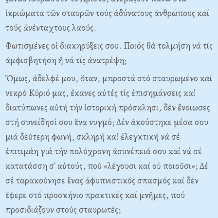
ἰκριώματα τῶν σταυρῶν τούς ἀδύνατους ἀνθρώπους καί
τούς ἀνένταχτους λαούς.
Φωτισμένες οἱ διακηρύξεις σου. Ποιός θά τολμήση νά τίς
ἀμφισβητήση ἤ νά τίς ἀνατρέψη;
Ὅμως, ἀδελφέ μου, ὅταν, μπροστά στό σταυρωμένο καί
νεκρό Kύριό μας, ἔκανες αὐτές τίς ἐπισημάνσεις καί
διατύπωνες αὐτή τήν ἱστορική πρόσκλησι, δέν ἔνοιωσες
στή συνείδησί σου ἕνα νυγμό; Δέν ἀκούστηκε μέσα σου
μιά δεύτερη φωνή, σκληρή καί ἐλεγκτική νά σέ
ἐπιτιμάη γιά τήν πολύχρονη ἀσυνέπειά σου καί νά σέ
κατατάσση σ᾽ αὐτούς, πού «λέγουσι καί οὐ ποιοῦσι»; Δέ
σέ ταρακούνησε ἕνας ἀφυπνιστικός σπασμός καί δέν
ἔφερε στό προσκήνιο πρακτικές καί μνῆμες, πού
προσιδιάζουν στούς σταυρωτές;