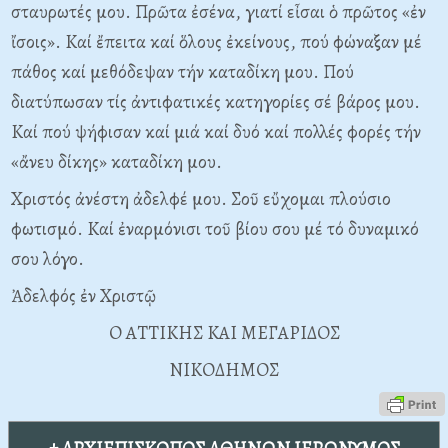
σταυρωτές μου. Πρῶτα ἐσένα, γιατί εἶσαι ὁ πρῶτος «ἐν
ἴσοις». Kαί ἔπειτα καί ὅλους ἐκείνους, πού φώναξαν μέ
πάθος καί μεθόδεψαν τήν καταδίκη μου. Πού
διατύπωσαν τίς ἀντιφατικές κατηγορίες σέ βάρος μου.
Kαί πού ψήφισαν καί μιά καί δυό καί πολλές φορές τήν
«ἄνευ δίκης» καταδίκη μου.
Xριστός ἀνέστη ἀδελφέ μου. Σοῦ εὔχομαι πλούσιο
φωτισμό. Kαί ἐναρμόνισι τοῦ βίου σου μέ τό δυναμικό
σου λόγο.
Ἀδελφός ἐν Xριστῷ
O ATTIKHΣ KAI MEΓAPIΔOΣ
NIKOΔHMOΣ