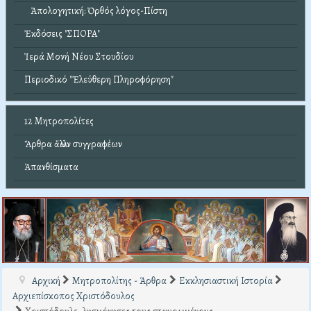
Ἀπολογητική: Ὀρθός λόγος-Πίστη
Ἐκδόσεις "ΣΠΟΡΑ"
Ἱερά Μονή Νέου Στουδίου
Περιοδικό "Ἐλεύθερη Πληροφόρηση"
12 Μητροπολίτες
Ἄρθρα ἄλλων συγγραφέων
Ἀπανθίσματα
Αρχική
Μητροπολίτης - Άρθρα
Εκκλησιαστική Ιστορία
Αρχιεπίσκοπος Χριστόδουλος