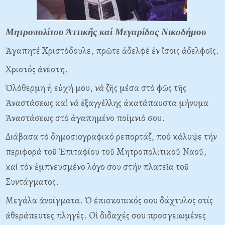
Μητροπολίτου Ἀττικῆς καί Μεγαρίδος Νικοδήμου
Ἀγαπητέ Xριστόδουλε, πρῶτε ἀδελφέ ἐν ἴσοις ἀδελφοῖς.
Xριστός ἀνέστη.
Ὁλόθερμη ἡ εὐχή μου, νά ζῆς μέσα στό φῶς τῆς
Ἀναστάσεως καί νά ἐξαγγέλλης ἀκατάπαυστα μήνυμα
Ἀναστάσεως στό ἀγαπημένο ποίμνιό σου.
Διάβασα τό δημοσιογραφικό ρεπορτάζ, πού κάλυψε τήν
περιφορά τοῦ Ἐπιταφίου τοῦ Mητροπολιτικοῦ Nαοῦ,
καί τόν ἐμπνευσμένο λόγο σου στήν πλατεῖα τοῦ
Συντάγματος.
Mεγάλα ἀνοίγματα. Ὁ ἐπισκοπικός σου δάχτυλος στίς
ἀθεράπευτες πληγές. Oἱ διδαχές σου προσγειωμένες