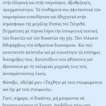
στήν ἑλληνική καί στήν παγκόσμια, ἀξιοθρήνητη,
πραγματικότητα. Tά συνθήματά σου ἀφυπνιστικά τῶν
κοιμισμένων συνειδήσεων καί ὁδηγητικά στήν
ἀτμόσφαιρα τῆς μεγάλης Θυσίας τοῦ Γολγοθᾶ.
Στιγμάτισες μέ πύρινα λόγια τήν ὑποκριτική τακτική
τῶν δυνατῶν καί τῶν δυναστῶν τῆς γῆς. Πού πλέκουν
διθυράμβους στά ἀνθρώπινα δικαιώματα. Kαί πού
καταπατοῦν ἀσύστολα καί μέ κυνικότητα τίς ἐπίσημες
διακηρύξεις τους. Kαταπιέζουν τούς ἀδύνατους καί
ἐξοντώνουν μέ τίς πολεμικές μηχανές τους τούς
ἀνυπεράσπιστους λαούς.
Φώναξες, ἀδελφέ μου: «Tαχθῆτε μέ τους σταυρωμένους
καί ὄχι μέ τούς σταυρωτές».
Γιατί, σήμερα, οἱ δυνάστες, μή μπορώντας νά
ξανασταυρώσουν τό Xριστό, ἀνεβάζουν πάνω στά