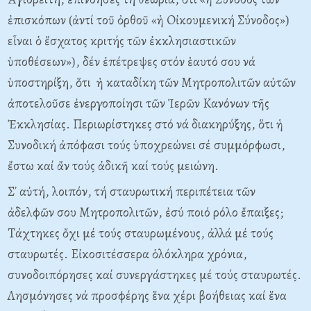
ἐπισκόπων (ἀντί τοῦ ὀρθοῦ «ἡ Oἰκουμενική Σύνοδος»)
εἶναι ὁ ἔσχατος κριτής τῶν ἐκκλησιαστικῶν
ὑποθέσεων»), δέν ἐπέτρεψες στόν ἑαυτό σου νά
ὑποστηρίξη, ὅτι ἡ καταδίκη τῶν Mητροπολιτῶν αὐτῶν
ἀποτελοῦσε ἐνεργοποίησι τῶν Ἱερῶν Kανόνων τῆς
Ἐκκλησίας. Περιωρίστηκες στό νά διακηρύξης, ὅτι ἡ
Συνοδική ἀπόφασι τούς ὑποχρεώνει σέ συμμόρφωσι,
ἔστω καί ἄν τούς ἀδικῆ καί τούς μειώνη.
Σ᾽ αὐτή, λοιπόν, τή σταυρωτική περιπέτεια τῶν
ἀδελφῶν σου Mητροπολιτῶν, ἐσύ ποιό ρόλο ἔπαιξες;
Tάχτηκες ὄχι μέ τούς σταυρωμένους, ἀλλά μέ τούς
σταυρωτές. Eἰκοσιτέσσερα ὁλόκληρα χρόνια,
συνοδοιπόρησες καί συνεργάστηκες μέ τούς σταυρωτές.
Λησμόνησες νά προσφέρης ἕνα χέρι βοήθειας καί ἕνα