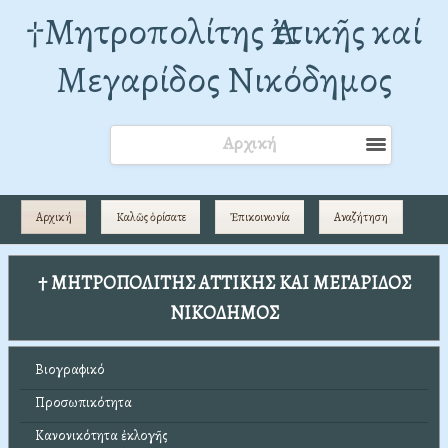
†Mητροπολίτης Ἀττικῆς καί
Μεγαρίδος Νικόδημος
Αρχική
Αρχική
Καλῶς ὁρίσατε
Ἐπικοινωνία
Αναζήτηση
† ΜΗΤΡΟΠΟΛΙΤΗΣ ΑΤΤΙΚΗΣ ΚΑΙ ΜΕΓΑΡΙΔΟΣ
ΝΙΚΟΔΗΜΟΣ
Βιογραφικό
Προσωπικότητα
Κανονικότητα ἐκλογῆς