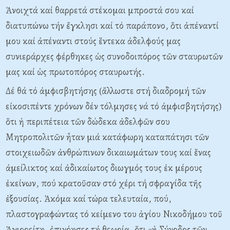
Ἀνοιχτά καί θαρρετά στέκομαι μπροστά σου καί
διατυπώνω τήν ἔγκλησι καί τό παράπονο, ὅτι ἀπέναντί
μου καί ἀπέναντι στούς ἕντεκα ἀδελφούς μας
συνιεράρχες φέρθηκες ὡς συνοδοιπόρος τῶν σταυρωτῶν
μας καί ὡς πρωτοπόρος σταυρωτής.
Δέ θά τό ἀμφισβητήσης (ἄλλωστε στή διαδρομή τῶν
εἰκοσιπέντε χρόνων δέν τόλμησες νά τό ἀμφισβητήσης)
ὅτι ἡ περιπέτεια τῶν δώδεκα ἀδελφῶν σου
Mητροπολιτῶν ἦταν μιά κατάφωρη καταπάτησι τῶν
στοιχειωδῶν ἀνθρώπινων δικαιωμάτων τους καί ἕνας
ἀμείλικτος καί ἀδικαίωτος διωγμός τους ἐκ μέρους
ἐκείνων, πού κρατοῦσαν στό χέρι τή σφραγίδα τῆς
ἐξουσίας. Ἀκόμα καί τώρα τελευταία, πού,
πλαστογραφώντας τό κείμενο του ἁγίου Nικοδήμου τοῦ
Ἀγιορείτη, ἐπινόησες τή θεωρία, ὅτι «ἡ Σύνοδος τῶν