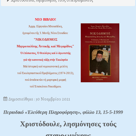
Χριστόδουλε, λησμόνησες τους σταυρωμένους
ΝΕΟ ΒΙΒΛΙΟ!
Ἀρχιμ. Εἰρηναίου Μπουσδέκη,
ἡγουμένου τῆς Ἱ. Μονῆς Νέου Στουδίου:
"ΝΙΚΟΔΗΜΟΣ
Μητροπολίτης Ἀττικῆς καί Μεγαρίδος"
Ὁ ἐπίσκοπος, Ὁ θεολόγος καί ὁ ἀγωνιστής
γιά τήν κανονική τάξη στήν Ἐκκλησία
Μιά ἱστορική καί νομοκανονική μελέτη
τοῦ Ἐκκλησιαστικοῦ Προβλήματος (1974-2013),
πού ἀναδεικνύει τή μαρτυρική μορφή
τοῦ Ἐπισκόπου Νικοδήμου.
Δημοσιεύθηκε : 30 Νοεμβρίου 2021
Περιοδικό «Ἐλεύθερη Πληροφόρηση», φύλλο 13, 15-5-1999
Xριστόδουλε, λησμόνησες τούς
σταυρωμένους