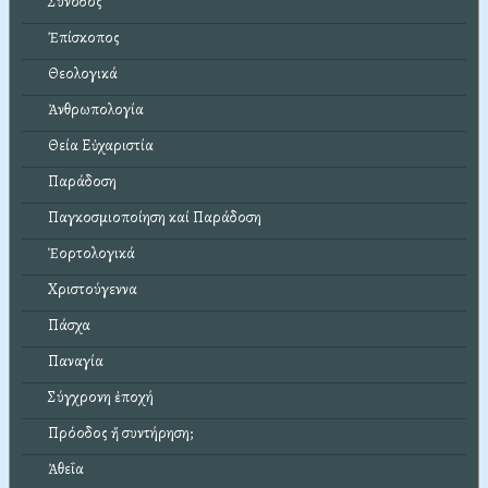
Σύνοδος
Ἐπίσκοπος
Θεολογικά
Ἀνθρωπολογία
Θεία Εὐχαριστία
Παράδοση
Παγκοσμιοποίηση καί Παράδοση
Ἑορτολογικά
Χριστούγεννα
Πάσχα
Παναγία
Σύγχρονη ἐποχή
Πρόοδος ἤ συντήρηση;
Ἀθεΐα