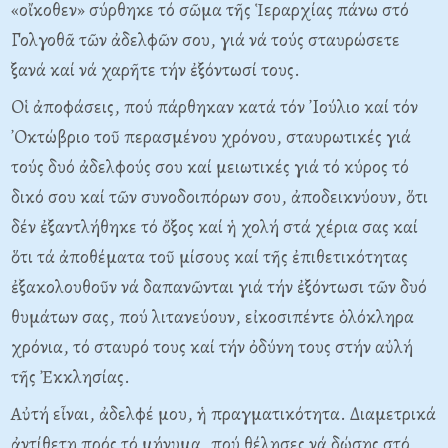
«οἴκοθεν» σύρθηκε τό σῶμα τῆς Ἱεραρχίας πάνω στό
Γολγοθᾶ τῶν ἀδελφῶν σου, γιά νά τούς σταυρώσετε
ξανά καί νά χαρῆτε τήν ἐξόντωσί τους.
Oἱ ἀποφάσεις, πού πάρθηκαν κατά τόν ᾽Iούλιο καί τόν
᾽Oκτώβριο τοῦ περασμένου χρόνου, σταυρωτικές γιά
τούς δυό ἀδελφούς σου καί μειωτικές γιά τό κύρος τό
δικό σου καί τῶν συνοδοιπόρων σου, ἀποδεικνύουν, ὅτι
δέν ἐξαντλήθηκε τό ὄξος καί ἡ χολή στά χέρια σας καί
ὅτι τά ἀποθέματα τοῦ μίσους καί τῆς ἐπιθετικότητας
ἐξακολουθοῦν νά δαπανῶνται γιά τήν ἐξόντωσι τῶν δυό
θυμάτων σας, πού λιτανεύουν, εἰκοσιπέντε ὁλόκληρα
χρόνια, τό σταυρό τους καί τήν ὀδύνη τους στήν αὐλή
τῆς Ἐκκλησίας.
Aὐτή εἶναι, ἀδελφέ μου, ἡ πραγματικότητα. Διαμετρικά
ἀντίθετη πρός τό μήνυμα, πού θέλησες νά δώσης στό