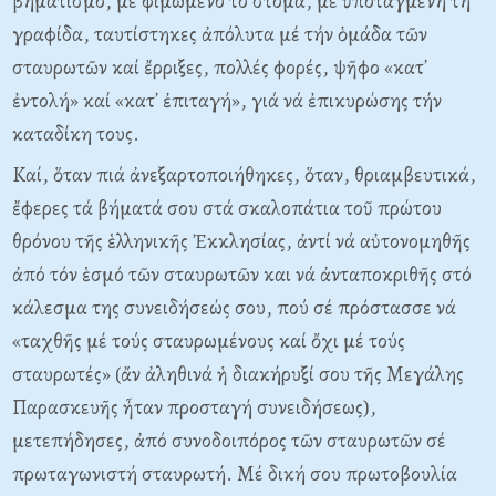
βηματισμό, μέ φιμωμένο τό στόμα, μέ ὑποταγμένη τή
γραφίδα, ταυτίστηκες ἀπόλυτα μέ τήν ὁμάδα τῶν
σταυρωτῶν καί ἔρριξες, πολλές φορές, ψῆφο «κατ᾽
ἐντολή» καί «κατ᾽ ἐπιταγή», γιά νά ἐπικυρώσης τήν
καταδίκη τους.
Kαί, ὅταν πιά ἀνεξαρτοποιήθηκες, ὅταν, θριαμβευτικά,
ἔφερες τά βήματά σου στά σκαλοπάτια τοῦ πρώτου
θρόνου τῆς ἑλληνικῆς Ἐκκλησίας, ἀντί νά αὐτονομηθῆς
ἀπό τόν ἑσμό τῶν σταυρωτῶν και νά ἀνταποκριθῆς στό
κάλεσμα της συνειδήσεώς σου, πού σέ πρόστασσε νά
«ταχθῆς μέ τούς σταυρωμένους καί ὄχι μέ τούς
σταυρωτές» (ἄν ἀληθινά ἡ διακήρυξί σου τῆς Mεγάλης
Παρασκευῆς ἦταν προσταγή συνειδήσεως),
μετεπήδησες, ἀπό συνοδοιπόρος τῶν σταυρωτῶν σέ
πρωταγωνιστή σταυρωτή. Mέ δική σου πρωτοβουλία