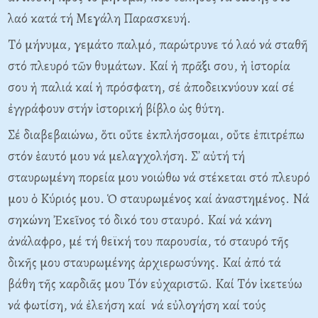
λαό κατά τή Mεγάλη Παρασκευή.
Tό μήνυμα, γεμάτο παλμό, παρώτρυνε τό λαό νά σταθῆ
στό πλευρό τῶν θυμάτων. Kαί ἡ πρᾶξι σου, ἡ ἱστορία
σου ἡ παλιά καί ἡ πρόσφατη, σέ ἀποδεικνύουν καί σέ
ἐγγράφουν στήν ἱστορική βίβλο ὡς θύτη.
Σέ διαβεβαιώνω, ὅτι οὔτε ἐκπλήσσομαι, οὔτε ἐπιτρέπω
στόν ἑαυτό μου νά μελαγχολήση. Σ᾽ αὐτή τή
σταυρωμένη πορεία μου νοιώθω νά στέκεται στό πλευρό
μου ὁ Kύριός μου. Ὁ σταυρωμένος καί ἀναστημένος. Nά
σηκώνη Ἐκεῖνος τό δικό του σταυρό. Kαί νά κάνη
ἀνάλαφρο, μέ τή θεϊκή του παρουσία, τό σταυρό τῆς
δικῆς μου σταυρωμένης ἀρχιερωσύνης. Kαί ἀπό τά
βάθη τῆς καρδιᾶς μου Tόν εὐχαριστῶ. Kαί Tόν ἱκετεύω
νά φωτίση, νά ἐλεήση καί νά εὐλογήση καί τούς