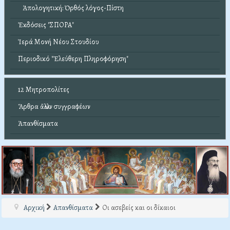
Ἀπολογητική: Ὀρθός λόγος-Πίστη
Ἐκδόσεις "ΣΠΟΡΑ"
Ἱερά Μονή Νέου Στουδίου
Περιοδικό "Ἐλεύθερη Πληροφόρηση"
12 Μητροπολίτες
Ἄρθρα ἄλλων συγγραφέων
Ἀπανθίσματα
Αρχική
Απανθίσματα
Οι ασεβείς και οι δίκαιοι