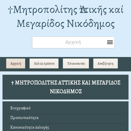
†Mητροπολίτης Ἀττικῆς καί
Μεγαρίδος Νικόδημος
Αρχική
Αρχική
Καλῶς ὁρίσατε
Ἐπικοινωνία
Αναζήτηση
† ΜΗΤΡΟΠΟΛΙΤΗΣ ΑΤΤΙΚΗΣ ΚΑΙ ΜΕΓΑΡΙΔΟΣ
ΝΙΚΟΔΗΜΟΣ
Βιογραφικό
Προσωπικότητα
Κανονικότητα ἐκλογῆς