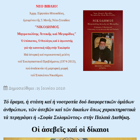
ΝΕΟ ΒΙΒΛΙΟ!
Ἀρχιμ. Εἰρηναίου Μπουσδέκη,
ἡγουμένου τῆς Ἱ. Μονῆς Νέου Στουδίου:
"ΝΙΚΟΔΗΜΟΣ
Μητροπολίτης Ἀττικῆς καί Μεγαρίδος"
Ὁ ἐπίσκοπος, Ὁ θεολόγος καί ὁ ἀγωνιστής
γιά τήν κανονική τάξη στήν Ἐκκλησία
Μιά ἱστορική καί νομοκανονική μελέτη
τοῦ Ἐκκλησιαστικοῦ Προβλήματος (1974-2013),
πού ἀναδεικνύει τή μαρτυρική μορφή
τοῦ Ἐπισκόπου Νικοδήμου.
Δημοσιεύθηκε : 15 Ιουνίου 2020
Τό ὅραμα, ἡ στάση καί ἡ νοοτροπία δυό διαφορετικῶν ὁμάδων
ἀνθρώπων, τῶν ἀσεβῶν καί τῶν δικαίων ὅπως χαρακτηριστικά
τά περιγράφει ἡ «Σοφία Σολομῶντος» στήν Παλαιά Διαθήκη.
Οἱ ἀσεβεῖς καί οἱ δίκαιοι