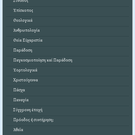
Σύνοδος
Ἐπίσκοπος
Θεολογικά
Ἀνθρωπολογία
Θεία Εὐχαριστία
Παράδοση
Παγκοσμιοποίηση καί Παράδοση
Ἑορτολογικά
Χριστούγεννα
Πάσχα
Παναγία
Σύγχρονη ἐποχή
Πρόοδος ἤ συντήρηση;
Ἀθεΐα