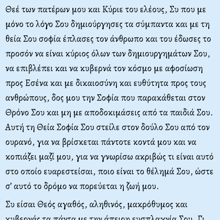
Θεέ των πατέρων μου και Κύριε του ελέους, Συ που με
μόνο το λόγο Σου δημιούργησες τα σύμπαντα και με τη
θεία Σου σοφία έπλασες τον άνθρωπο και του έδωσες το
προσόν να είναι κύριος όλων των δημιουργημάτων Σου,
να επιβλέπει και να κυβερνά τον κόσμο με αφοσίωση
προς Εσένα και με δικαιοσύνη και ευθύτητα προς τους
ανθρώπους, δος μου την Σοφία που παρακάθεται στον
Θρόνο Σου και μη με αποδοκιμάσεις από τα παιδιά Σου.
Αυτή τη Θεία Σοφία Σου στείλε στον δούλο Σου από τον
ουρανό, για να βρίσκεται πάντοτε κοντά μου και να
κοπιάζει μαζί μου, για να γνωρίσω ακριβώς τι είναι αυτό
στο οποίο ευαρεστείσαι, ποιο είναι το θέλημά Σου, ώστε
σ’ αυτό το δρόμο να πορεύεται η ζωή μου.
Συ είσαι Θεός αγαθός, αληθινός, μακρόθυμος και
κυβερνάς τα πάντα με την άπειρη ευσπλαχνία Σου. Γι