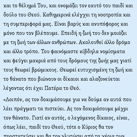
και το θέλημά Του, και ονομάζει τον εαυτό του παιδί και
δούλο του Θεού. Καθημερινά ελέγχει τη νοοτροπία και
τη συμπεριφορά μας. Είναι βαρύς και ανυπόφορος και
μόνο που τον βλέπουμε. Επειδή η ζωή του δεν μοιάζει
με τη ζωή των άλλων ανθρώπων. Ακολουθεί άλλο δρόμο
και άλλο τρόπο. Του φαινόμαστε κίβδηλα νομίσματα
και φεύγει μακριά από τους δρόμους της ζωής μας γιατί
τους θεωρεί βρώμικους. Θεωρεί ευτυχισμένη τη ζωή και
το θάνατο που βιώνουν οι δίκαιοι και αλαζονεύεται
λέγοντας ότι έχει Πατέρα το Θεό.
«Λοιπόν, ας τον δοκιμάσουμε για να δούμε αν αυτά που
λέει πράγματι τα πιστεύει. Ας τον δοκιμάσουμε μέχρι
τον θάνατο. Γιατί αν αυτός, ο λεγόμενος δίκαιος, είναι,
όπως λέει, παιδί του Θεού, τότε ο Κύριος θα τον
προστατεύσει και θα τον γλυτώσει από τα χέρια των