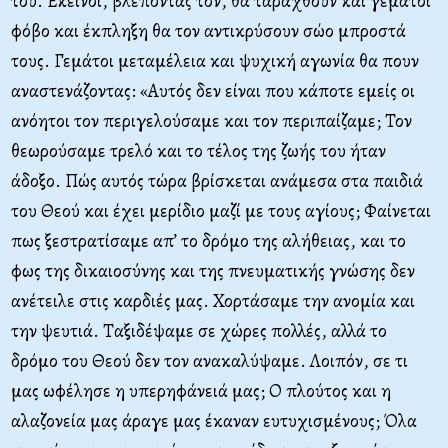
του. Εκείνοι, βλέποντάς τον, θα ταραχθούν και γεμάτοι
φόβο και έκπληξη θα τον αντικρύσουν σώο μπροστά
τους. Γεμάτοι μεταμέλεια και ψυχική αγωνία θα πουν
αναστενάζοντας: «Αυτός δεν είναι που κάποτε εμείς οι
ανόητοι τον περιγελούσαμε και τον περιπαίζαμε; Τον
θεωρούσαμε τρελό και το τέλος της ζωής του ήταν
άδοξο. Πώς αυτός τώρα βρίσκεται ανάμεσα στα παιδιά
του Θεού και έχει μερίδιο μαζί με τους αγίους; Φαίνεται
πως ξεστρατίσαμε απ’ το δρόμο της αλήθειας, και το
φως της δικαιοσύνης και της πνευματικής γνώσης δεν
ανέτειλε στις καρδιές μας. Χορτάσαμε την ανομία και
την ψευτιά. Ταξιδέψαμε σε χώρες πολλές, αλλά το
δρόμο του Θεού δεν τον ανακαλύψαμε. Λοιπόν, σε τι
μας ωφέλησε η υπερηφάνειά μας; Ο πλούτος και η
αλαζονεία μας άραγε μας έκαναν ευτυχισμένους; Όλα