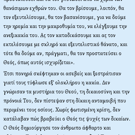
θανάσιμων εχθρών του. Θα τον βρίσουμε, λοιπόν, θα
τον εξευτελίσουμε, θα τον βασανίσουμε, για να δούμε
την ηρεμία και την μακροθυμία του, να ελέγξουμε την
ανεξικακία του. Ας τον καταδικάσουμε και ας τον
εκτελέσουμε με σκληρό και εξευτελιστικό θάνατο, και
τότε θα δούμε αν, πράγματι, θα τον προστατεύσει ο
Θεός, όπως αυτός ισχυρίζεται».
Έτσι πονηρά σκέφτηκαν οι ασεβείς και ξεστράτισαν
γιατί τους τύφλωσε εξ’ ολοκλήρου η κακία. Δεν
γνώρισαν τα μυστήρια του Θεού, τη δικαιοσύνη και την
πρόνοιά Του, δεν πίστεψαν στη δίκαιη ανταμοιβή που
περιμένει τους οσίους. Χωρίς φωτισμένη κρίση, δεν
κατάλαβαν πώς βραβεύει ο Θεός τις ψυχές των δικαίων.
Ο Θεός δημιούργησε τον άνθρωπο άφθαρτο και